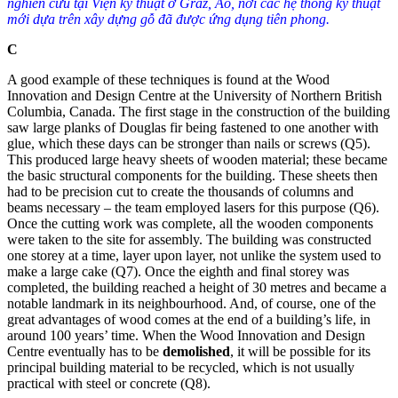
nghiên cứu tại Viện kỹ thuật ở Graz, Áo, nơi các hệ thống kỹ thuật
mới dựa trên xây dựng gỗ đã được ứng dụng tiên phong.
C
A good example of these techniques is found at the Wood
Innovation and Design Centre at the University of Northern British
Columbia, Canada.
The first stage in the construction of the building
saw large planks of Douglas fir being fastened to one another with
glue, which these days can be stronger than nails or screws (
Q5
)
.
This produced large heavy sheets of wooden material; these became
the basic structural components for the building.
These sheets then
had to be precision cut to create the thousands of columns and
beams necessary – the team employed lasers for this purpose (
Q6
)
.
Once the cutting work was complete, all the wooden components
were taken to the site for assembly.
The building was constructed
one storey at a time, layer upon layer, not unlike the system used to
make a large cake (
Q7
)
. Once the eighth and final storey was
completed, the building reached a height of 30 metres and became a
notable landmark in its neighbourhood. And, of course, one of the
great advantages of wood comes at the end of a building’s life, in
around 100 years’ time.
When the Wood Innovation and Design
Centre eventually has to be
demolished
, it will be possible for its
principal building material to be recycled, which is not usually
practical with steel or concrete (
Q8
)
.