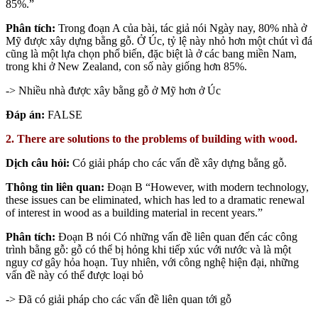
85%.”
Phân tích:
Trong đoạn A của bài, tác giả nói Ngày nay, 80% nhà ở
Mỹ được xây dựng bằng gỗ. Ở Úc, tỷ lệ này nhỏ hơn một chút vì đá
cũng là một lựa chọn phổ biến, đặc biệt là ở các bang miền Nam,
trong khi ở New Zealand, con số này giống hơn 85%.
-> Nhiều nhà được xây bằng gỗ ở Mỹ hơn ở Úc
Đáp án:
FALSE
2. There are solutions to the problems of building with wood.
Dịch câu hỏi:
Có giải pháp cho các vấn đề xây dựng bằng gỗ.
Thông tin liên quan:
Đoạn B “However, with modern technology,
these issues can be eliminated, which has led to a dramatic renewal
of interest in wood as a building material in recent years.”
Phân tích:
Đoạn B nói Có những vấn đề liên quan đến các công
trình bằng gỗ: gỗ có thể bị hỏng khi tiếp xúc với nước và là một
nguy cơ gây hỏa hoạn. Tuy nhiên, với công nghệ hiện đại, những
vấn đề này có thể được loại bỏ
-> Đã có giải pháp cho các vấn đề liên quan tới gỗ