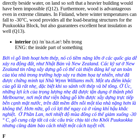
directly beside water, on land so soft that a heavier building would
have been impossible (
Q12
)
. Furthermore, wood is advantageous
even in extreme climates.
In Finland, where winter temperatures can
fall to -30°C, wood provides all the load-bearing structures for the
Puukuokka Block, but also guarantees excellent heat insulation as
well (
Q13
)
.
interior
(n) /ɪnˈtɪə.ri.ər/: bên trong
ENG: the inside part of something
Bởi vì gỗ linh hoạt hơn thép, nó có tiềm năng lớn ở các quốc gia dễ
xảy ra động đất, như Nhật Bản và New Zealand. Các kỹ sư ở New
Zealand tin rằng xây dựng gỗ có thể cải thiện đáng kể sự an toàn
của tòa nhà trong trường hợp xảy ra thảm họa tự nhiên, như đã
được chứng minh tại Nhà Wynn Williams mới. Một ưu điểm khác
của gỗ là rất nhẹ, đặc biệt khi so sánh với thép và bê tông. Ở Úc,
những lợi ích của trọng lượng nhẹ đã được tận dụng ở thành phố
Melbourne, nơi một thư viện bằng gỗ lớn được xây dựng trực tiếp
bên cạnh mặt nước, trên đất mềm đến nỗi một tòa nhà nặng hơn là
không thể. Hơn nữa, gỗ có lợi thế ngay cả ở vùng khí hậu khắc
nghiệt. Ở Phần Lan, nơi nhiệt độ mùa đông có thể giảm xuống -30
° C, gỗ cung cấp tất cả các cấu trúc chịu tải cho Khối Puukuokka
nhưng cũng đảm bảo cách nhiệt một cách tuyệt vời.
F