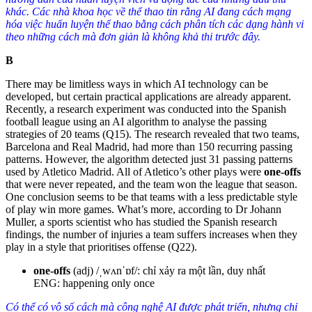
khác. Các nhà khoa học về thể thao tin rằng AI đang cách mạng
hóa việc huấn luyện thể thao bằng cách phân tích các dạng hành vi
theo những cách mà đơn giản là không khả thi trước đây.
B
There may be limitless ways in which AI technology can be
developed, but certain practical applications are already apparent.
Recently, a research experiment was conducted into the Spanish
football league using an AI algorithm to analyse the passing
strategies of 20 teams (
Q15
)
. The research revealed that two teams,
Barcelona and Real Madrid, had more than 150 recurring passing
patterns. However, the algorithm detected just 31 passing patterns
used by Atletico Madrid. All of Atletico’s other plays were
one-offs
that were never repeated, and the team won the league that season.
One conclusion seems to be that teams with a less predictable style
of play win more games.
What’s more, according to Dr Johann
Muller, a sports scientist who has studied the Spanish research
findings, the number of injuries a team suffers increases when they
play in a style that prioritises offense (
Q22
)
.
one-offs
(adj) /ˌwʌnˈɒf/: chỉ xảy ra một lần, duy nhất
ENG: happening only once
Có thể có vô số cách mà công nghệ AI được phát triển, nhưng chỉ