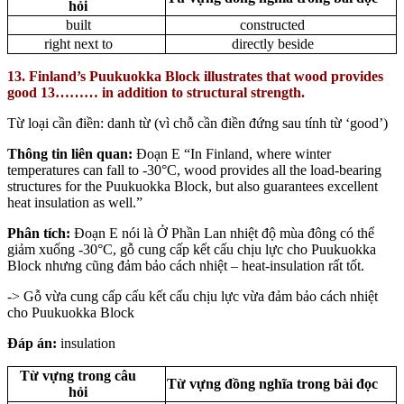
hỏi
built
constructed
right next to
directly beside
13. Finland’s Puukuokka Block illustrates that wood provides
good 13……… in addition to structural strength.
Từ loại cần điền: danh từ (vì chỗ cần điền đứng sau tính từ ‘good’)
Thông tin liên quan:
Đoạn E “In Finland, where winter
temperatures can fall to -30°C, wood provides all the load-bearing
structures for the Puukuokka Block, but also guarantees excellent
heat insulation as well.”
Phân tích:
Đoạn E nói là Ở Phần Lan nhiệt độ mùa đông có thể
giảm xuống -30°C, gỗ cung cấp kết cấu chịu lực cho Puukuokka
Block nhưng cũng đảm bảo cách nhiệt – heat-insulation rất tốt.
-> Gỗ vừa cung cấp cấu kết cấu chịu lực vừa đảm bảo cách nhiệt
cho Puukuokka Block
Đáp án:
insulation
Từ vựng trong câu
Từ vựng đồng nghĩa trong bài đọc
hỏi