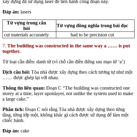
xây dựng đã sử dụng laser để tiến hành công đoạn này.
Đáp án:
lasers
Từ vựng trong câu
Từ vựng đồng nghĩa trong bài đọc
hỏi
cut materials accurately
had to be precision cut
7.
The building was constructed in the same way a …… is put
together.
Từ loại cần điền: danh từ (vì chỗ cần điền đứng sau mạo từ ‘a’)
Dịch câu hỏi:
Tòa nhà được xây dựng theo cách tương tự như một
…… được ghép lại với nhau.
Thông tin liên quan:
Đoạn C “The building was constructed one
storey at a time, layer uponlayer, not unlike the system used to make
a large cake.”
Phân tích:
Đoạn C nói rằng Tòa nhà được xây dựng theo từng
tầng, từng lớp một, không khác gì cách được sử dụng để làm một
chiếc bánh.
Đáp án:
cake