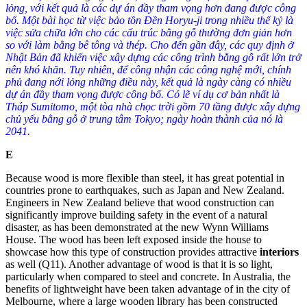
lỏng, với kết quả là các dự án đầy tham vọng hơn đang được công
bố. Một bài học từ việc bảo tồn Đền Horyu-ji trong nhiều thế kỷ là
việc sửa chữa lớn cho các cấu trúc bằng gỗ thường đơn giản hơn
so với làm bằng bê tông và thép. Cho đến gần đây, các quy định ở
Nhật Bản đã khiến việc xây dựng các công trình bằng gỗ rất lớn trở
nên khó khăn. Tuy nhiên, để công nhận các công nghệ mới, chính
phủ đang nới lỏng những điều này, kết quả là ngày càng có nhiều
dự án đầy tham vọng được công bố. Có lẽ ví dụ cơ bản nhất là
Tháp Sumitomo, một tòa nhà chọc trời gồm 70 tầng được xây dựng
chủ yếu bằng gỗ ở trung tâm Tokyo; ngày hoàn thành của nó là
2041.
E
Because wood is more flexible than steel, it has great potential in
countries prone to earthquakes, such as Japan and New Zealand.
Engineers in New Zealand believe that wood construction can
significantly improve building safety in the event of a natural
disaster, as has been demonstrated at the new Wynn Williams
House. The wood has been left exposed inside the house to
showcase how this type of construction provides attractive
interiors
as well (
Q11
)
. Another advantage of wood is that it is so light,
particularly when compared to steel and concrete.
In Australia, the
benefits of lightweight have been taken advantage of in the city of
Melbourne, where a large wooden library has been constructed