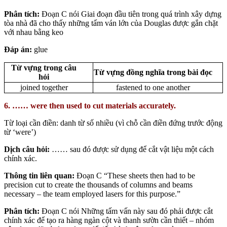
Phân tích:
Đoạn C nói Giai đoạn đầu tiên trong quá trình xây dựng
tòa nhà đã cho thấy những tấm ván lớn của Douglas được gắn chặt
với nhau bằng keo
Đáp án:
glue
Từ vựng trong câu
Từ vựng đồng nghĩa trong bài đọc
hỏi
joined together
fastened to one another
6. …… were then used to cut materials accurately.
Từ loại cần điền: danh từ số nhiều (vì chỗ cần điền đứng trước động
từ ‘were’)
Dịch câu hỏi:
…… sau đó được sử dụng để cắt vật liệu một cách
chính xác.
Thông tin liên quan:
Đoạn C “These sheets then had to be
precision cut to create the thousands of columns and beams
necessary – the team employed lasers for this purpose.”
Phân tích:
Đoạn C nói Những tấm vấn này sau đó phải được cắt
chính xác để tạo ra hàng ngàn cột và thanh sườn cần thiết – nhóm