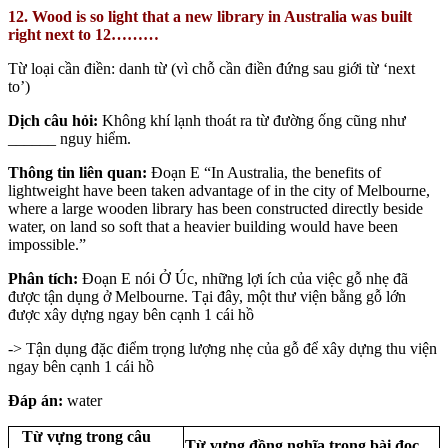
12. Wood is so light that a new library in Australia was built
right next to 12………
Từ loại cần điền: danh từ (vì chỗ cần điền đứng sau giới từ ‘next
to’)
Dịch câu hỏi:
Không khí lạnh thoát ra từ đường ống cũng như
______ nguy hiểm.
Thông tin liên quan:
Đoạn E “In Australia, the benefits of
lightweight have been taken advantage of in the city of Melbourne,
where a large wooden library has been constructed directly beside
water, on land so soft that a heavier building would have been
impossible.”
Phân tích:
Đoạn E nói Ở Úc, những lợi ích của việc gỗ nhẹ đã
được tận dụng ở Melbourne. Tại đây, một thư viện bằng gỗ lớn
được xây dựng ngay bên cạnh 1 cái hồ
-> Tận dụng đặc điểm trọng lượng nhẹ của gỗ để xây dựng thu viện
ngay bên cạnh 1 cái hồ
Đáp án:
water
Từ vựng trong câu
Từ vựng đồng nghĩa trong bài đọc