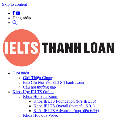
Skip to content
Đăng nhập
Giới thiệu
Giới Thiệu Chung
Báo Chí Nói Về IELTS Thanh Loan
Câu hỏi thường gặp
Khóa Học IELTS Online
Khóa Học qua Zoom
Khóa IELTS Foundation (Pre IELTS)
Khóa IELTS Overall (mục tiêu 6.0+)
Khóa IELTS Advanced (mục tiêu 6.5+)
Khóa Học qua Video