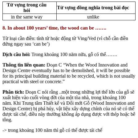
Từ vựng trong câu
Từ vựng đồng nghĩa trong bài đọc
hỏi
in the same way
unlike
8. In about 100 years’ time, the wood can be …….
Từ loại cần điền: tính từ hoặc động từ Ving/Ved (vì chỗ cần điền
đứng ngay sau ‘can be’)
Dịch câu hỏi:
Trong khoảng 100 năm nữa, gỗ có thể…….
Thông tin liên quan:
Đoạn C “When the Wood Innovation and
Design Centre eventually has to be demolished, it will be possible
for its principal building material to be recycled, which is not usually
practical with steel or concrete.”
Phân tích:
Đoạn C nói rằng ..một trong những lợi thế lớn của gỗ sẽ
xuất hiện vào cuối vòng đời của một tòa nhà, trong khoảng 100
năm. Khi Trung tâm Thiết kế và Đổi mới Gỗ (Wood Innovation and
Design Centre) bị phá hủy, vật liệu xây dựng chính của nó sẽ có thể
được tái chế, điều này thường không áp dụng được với thép hoặc bê
tông.
-> trong khoảng 100 năm thì gỗ có thể được tái chế