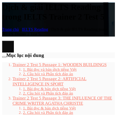
Dịch & giải IELTS Reading
trong IELTS Trainer 2 Test 5
Trang chủ
/
IELTS Reading
/
Dịch & giải IELTS Reading trong
IELTS Trainer 2 Test 5
Mục lục nội dung
Trainer 2 Test 5 Passage 1: WOODEN BUILDINGS
1. Bài đọc và bản dịch tiếng Việt
2. Câu hỏi và Phân tích đáp án
Trainer 2 Test 5 Passage 2: ARTIFICIAL
INTELLIGENCE IN SPORT
1. Bài đọc & bản dịch tiếng Việt
2. Câu hỏi và Phân tích đáp án
Trainer 2 Test 5 Passage 3: THE INFLUENCE OF THE
CRIME WRITER AGATHA CHRISTIE
1. Bài đọc & bản dịch tiếng Việt
2. Câu hỏi và Phân tích đáp án