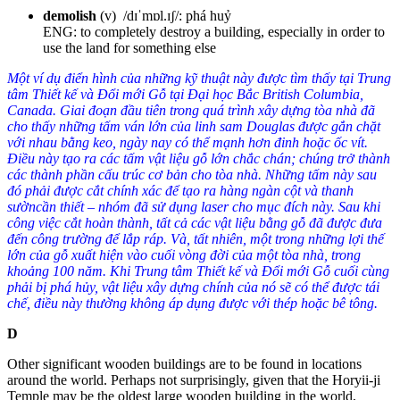
demolish
(v) /dɪˈmɒl.ɪʃ/: phá huỷ
ENG: to completely destroy a building, especially in order to
use the land for something else
Một ví dụ điển hình của những kỹ thuật này được tìm thấy tại Trung
tâm Thiết kế và Đổi mới Gỗ tại Đại học Bắc British Columbia,
Canada. Giai đoạn đầu tiên trong quá trình xây dựng tòa nhà đã
cho thấy những tấm ván lớn của linh sam Douglas được gắn chặt
với nhau bằng keo, ngày nay có thể mạnh hơn đinh hoặc ốc vít.
Điều này tạo ra các tấm vật liệu gỗ lớn chắc chán; chúng trở thành
các thành phần cấu trúc cơ bản cho tòa nhà. Những tấm này sau
đó phải được cắt chính xác để tạo ra hàng ngàn cột và thanh
sườncần thiết – nhóm đã sử dụng laser cho mục đích này. Sau khi
công việc cắt hoàn thành, tất cả các vật liệu bằng gỗ đã được đưa
đến công trường để lắp ráp. Và, tất nhiên, một trong những lợi thế
lớn của gỗ xuất hiện vào cuối vòng đời của một tòa nhà, trong
khoảng 100 năm. Khi Trung tâm Thiết kế và Đổi mới Gỗ cuối cùng
phải bị phá hủy, vật liệu xây dựng chính của nó sẽ có thể được tái
chế, điều này thường không áp dụng được với thép hoặc bê tông.
D
Other significant wooden buildings are to be found in locations
around the world. Perhaps not surprisingly, given that the Horyii-ji
Temple may be the oldest large wooden building in the world,