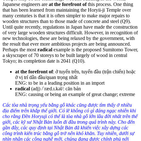
Japanese engineers are
at the forefront of
this process.
One thing
that has been learned from maintaining the Horyii-ji Temple over
many centuries is that it is often simpler to make major repairs to
wooden structures than to those made of concrete and steel (
Q9
)
.
Until quite recently, regulations in Japan have made the construction
of very large wooden structures difficult. However, in recognition of
new technologies, these are being relaxed by the government, with
the result that ever more ambitious projects are being announced.
Perhaps the most
radical
example is the proposed Sumitomo Tower,
a skyscraper of 70 storeys to be built largely of wood in central
Tokyo; its completion date is 2041 (
Q10
)
.
at the forefront of
: ở tuyến trên, tuyến đầu (trận chiến) hoặc
ở vị trí dẫn đầu/quan trọng nhất
ENG: to be in a leading position in an import
radical
(adj) /ˈræd.ɪ.kəl/: căn bản
ENG: causing or being an example of great change; extreme
Các tòa nhà trọng yếu bằng gỗ khác cũng được tìm thấy ở nhiều
địa điểm trên khắp thế giới. Có lẽ không có gì đáng ngạc nhiên khi
cho rằng Đền Horyuji có thể là tòa nhà gỗ lớn lâu đời nhất trên thế
giới, các kỹ sư Nhật Bản luôn đi đầu trong quá trình này. Cho đến
gần đây, các quy định tại Nhật Bản đã khiến việc xây dựng các
công trình kiến trúc bằng gỗ trở nên khó khăn. Tuy nhiên, dưới sự
nhìn nhận các công nghệ mới, chúng đang được chính phủ nới