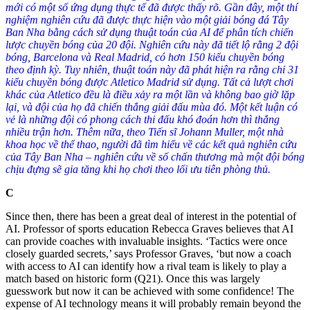
mới có một số ứng dụng thực tế đã được thấy rõ. Gần đây, một thí
nghiệm nghiên cứu đã được thực hiện vào một giải bóng đá Tây
Ban Nha bằng cách sử dụng thuật toán của AI để phân tích chiến
lược chuyền bóng của 20 đội. Nghiên cứu này đã tiết lộ rằng 2 đội
bóng, Barcelona và Real Madrid, có hơn 150 kiểu chuyền bóng
theo định kỳ. Tuy nhiên, thuật toán này đã phát hiện ra rằng chỉ 31
kiểu chuyền bóng được Atletico Madrid sử dụng. Tất cả lượt chơi
khác của Atletico đều là điều xảy ra một lần và không bao giờ lặp
lại, và đội của họ đã chiến thắng giải đấu mùa đó. Một kết luận có
vẻ là những đội có phong cách thi đấu khó đoán hơn thì thắng
nhiều trận hơn. Thêm nữa, theo Tiến sĩ Johann Muller, một nhà
khoa học về thể thao, người đã tìm hiểu về các kết quả nghiên cứu
của Tây Ban Nha – nghiên cứu về số chấn thương mà một đội bóng
chịu đựng sẽ gia tăng khi họ chơi theo lối ưu tiên phòng thủ.
C
Since then, there has been a great deal of interest in the potential of
AI. Professor of sports education Rebecca Graves believes that AI
can provide coaches with invaluable insights.
‘Tactics were once
closely guarded secrets,’ says Professor Graves, ‘but now a coach
with access to AI can identify how a rival team is likely to play a
match based on historic form (
Q21
)
. Once this was largely
guesswork but now it can be achieved with some confidence! The
expense of AI technology means it will probably remain beyond the