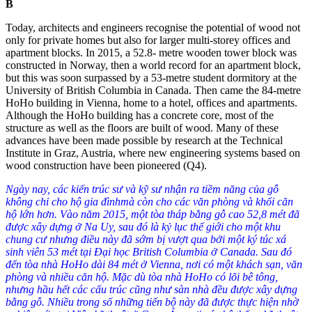
B
Today, architects and engineers recognise the potential of wood not
only for private homes but also for larger multi-storey offices and
apartment blocks. In 2015, a 52.8- metre wooden tower block was
constructed in Norway, then a world record for an apartment block,
but this was soon surpassed by a 53-metre student dormitory at the
University of British Columbia in Canada. Then came the 84-metre
HoHo building in Vienna, home to a hotel, offices and apartments.
Although the HoHo building has a concrete core, most of the
structure as well as the floors are built of wood.
Many of these
advances have been made possible by research at the Technical
Institute in Graz, Austria, where new engineering systems based on
wood construction have been pioneered (
Q4
).
Ngày nay, các kiến trúc sư và kỹ sư nhận ra tiềm năng của gỗ
không chỉ cho hộ gia đìnhmà còn cho các văn phòng và khối căn
hộ lớn hơn. Vào năm 2015, một tòa tháp bằng gỗ cao 52,8 mét đã
được xây dựng ở Na Uy, sau đó là kỷ lục thế giới cho một khu
chung cư nhưng điều này đã sớm bị vượt qua bởi một ký túc xá
sinh viên 53 mét tại Đại học British Columbia ở Canada. Sau đó
đến tòa nhà HoHo dài 84 mét ở Vienna, nơi có một khách sạn, văn
phòng và nhiều căn hộ. Mặc dù tòa nhà HoHo có lõi bê tông,
nhưng hầu hết các cấu trúc cũng như sàn nhà đều được xây dựng
bằng gỗ. Nhiều trong số những tiến bộ này đã được thực hiện nhờ