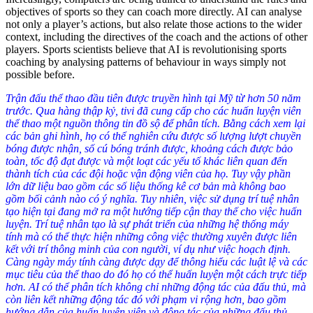
objectives of sports so they can coach more directly. AI can analyse
not only a player’s actions, but also relate those actions to the wider
context, including the directives of the coach and the actions of other
players. Sports scientists believe that AI is revolutionising sports
coaching by analysing patterns of behaviour in ways simply not
possible before.
Trận đấu thể thao đầu tiên được truyền hình tại Mỹ từ hơn 50 năm
trước. Qua hàng thập kỷ, tivi đã cung cấp cho các huấn luyện viên
thể thao một nguồn thông tin đồ sộ để phân tích. Bằng cách xem lại
các bản ghi hình, họ có thể nghiên cứu được số lượng lượt chuyền
bóng được nhận, số cú bóng tránh được, khoảng cách được bảo
toàn, tốc độ đạt được và một loạt các yếu tố khác liên quan đến
thành tích của các đội hoặc vận động viên của họ. Tuy vậy phần
lớn dữ liệu bao gồm các số liệu thống kê cơ bản mà không bao
gồm bối cảnh nào có ý nghĩa. Tuy nhiên, việc sử dụng trí tuệ nhân
tạo hiện tại đang mở ra một hướng tiếp cận thay thế cho việc huấn
luyện. Trí tuệ nhân tạo là sự phát triển của những hệ thống máy
tính mà có thể thực hiện những công việc thường xuyên được liên
kết với trí thông minh của con người, ví dụ như việc hoạch định.
Càng ngày máy tính càng được dạy để thông hiểu các luật lệ và các
mục tiêu của thể thao do đó họ có thể huấn luyện một cách trực tiếp
hơn. AI có thể phân tích không chỉ những động tác của đấu thủ, mà
còn liên kết những động tác đó với phạm vi rộng hơn, bao gồm
hướng dẫn của huấn luyện viên và động tác của những đấu thủ