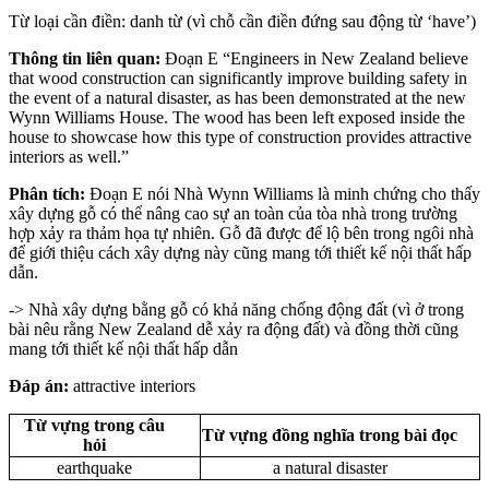
Từ loại cần điền: danh từ (vì chỗ cần điền đứng sau động từ ‘have’)
Thông tin liên quan:
Đoạn E “Engineers in New Zealand believe
that wood construction can significantly improve building safety in
the event of a natural disaster, as has been demonstrated at the new
Wynn Williams House. The wood has been left exposed inside the
house to showcase how this type of construction provides attractive
interiors as well.”
Phân tích:
Đoạn E nói Nhà Wynn Williams là minh chứng cho thấy
xây dựng gỗ có thể nâng cao sự an toàn của tòa nhà trong trường
hợp xảy ra thảm họa tự nhiên. Gỗ đã được để lộ bên trong ngôi nhà
để giới thiệu cách xây dựng này cũng mang tới thiết kế nội thất hấp
dẫn.
-> Nhà xây dựng bằng gỗ có khả năng chống động đất (vì ở trong
bài nêu rằng New Zealand dễ xảy ra động đất) và đồng thời cũng
mang tới thiết kế nội thất hấp dẫn
Đáp án:
attractive interiors
Từ vựng trong câu
Từ vựng đồng nghĩa trong bài đọc
hỏi
earthquake
a natural disaster