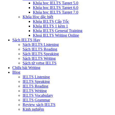
Khóa học IELTS Target 5.0
Khóa học IELTS Target 6.0
Khóa học IELTS Target 7.0
Khóa Học đặc biệt
Khóa IELTS Cấp Tốc
Khóa IELTS 1 kèm 1
Khóa IELTS General Training
Khoá IELTS Writing Online
Sách IELTS Hay
Sách IELTS Listening
Sách IELTS Reading
Sách IELTS Speaking
Sách IELTS Writing
Sách từ vựng IELTS
Chữa bài Writing
Blog
IELTS Listening
IELTS Speaking
IELTS Reading
IELTS Writing
IELTS Vocabulary
IELTS Grammar
Review sách IELTS
Kinh nghiệm