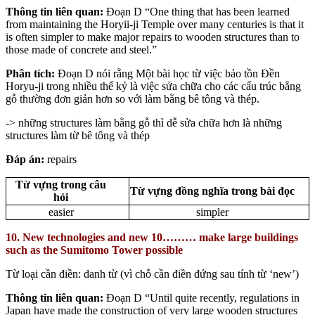
Thông tin liên quan:
Đoạn D “One thing that has been learned
from maintaining the Horyii-ji Temple over many centuries is that it
is often simpler to make major repairs to wooden structures than to
those made of concrete and steel.”
Phân tích:
Đoạn D nói rằng Một bài học từ việc bảo tồn Đền
Horyu-ji trong nhiều thế kỷ là việc sửa chữa cho các cấu trúc bằng
gỗ thường đơn giản hơn so với làm bằng bê tông và thép.
-> những structures làm bằng gỗ thì dễ sửa chữa hơn là những
structures làm từ bê tông và thép
Đáp án:
repairs
Từ vựng trong câu
Từ vựng đồng nghĩa trong bài đọc
hỏi
easier
simpler
10. New technologies and new 10……… make large buildings
such as the Sumitomo Tower possible
Từ loại cần điền: danh từ (vì chỗ cần điền đứng sau tính từ ‘new’)
Thông tin liên quan:
Đoạn D “Until quite recently, regulations in
Japan have made the construction of very large wooden structures