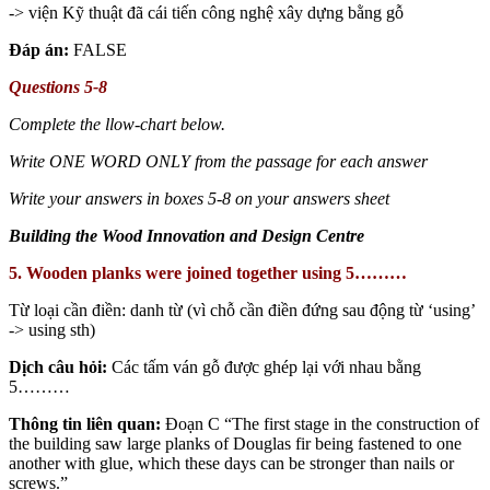
-> viện Kỹ thuật đã cái tiến công nghệ xây dựng bằng gỗ
Đáp án:
FALSE
Questions 5-8
Complete the llow-chart below.
Write ONE WORD ONLY from the passage for each answer
Write your answers in boxes 5-8 on your answers sheet
Building the Wood Innovation and Design Centre
5. Wooden planks were joined together using 5………
Từ loại cần điền: danh từ (vì chỗ cần điền đứng sau động từ ‘using’
-> using sth)
Dịch câu hỏi:
Các tấm ván gỗ được ghép lại với nhau bằng
5………
Thông tin liên quan:
Đoạn C “The first stage in the construction of
the building saw large planks of Douglas fir being fastened to one
another with glue, which these days can be stronger than nails or
screws.”