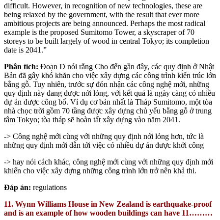
difficult. However, in recognition of new technologies, these are
being relaxed by the government, with the result that ever more
ambitious projects are being announced. Perhaps the most radical
example is the proposed Sumitomo Tower, a skyscraper of 70
storeys to be built largely of wood in central Tokyo; its completion
date is 2041.”
Phân tích:
Đoạn D nói rằng Cho đến gần đây, các quy định ở Nhật
Bản đã gây khó khăn cho việc xây dựng các công trình kiến ​​trúc lớn
bằng gỗ. Tuy nhiên, trước sự đón nhận các công nghệ mới, những
quy định này đang được nới lỏng, với kết quả là ngày càng có nhiều
dự án được công bố. Ví dụ cơ bản nhất là Tháp Sumitomo, một tòa
nhà chọc trời gồm 70 tầng được xây dựng chủ yếu bằng gỗ ở trung
tâm Tokyo; tòa tháp sẽ hoàn tất xây dựng vào năm 2041.
-> Công nghệ mới cùng với những quy định nới lỏng hơn, tức là
những quy định mới dẫn tới việc có nhiều dự án được khởi công
-> hay nói cách khác, công nghệ mới cùng với những quy định mới
khiến cho việc xây dựng những công trình lớn trở nên khả thi.
Đáp án:
regulations
11. Wynn Williams House in New Zealand is earthquake-proof
and is an example of how wooden buildings can have 11………