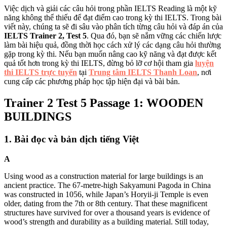
Việc dịch và giải các câu hỏi trong phần IELTS Reading là một kỹ
năng không thể thiếu để đạt điểm cao trong kỳ thi IELTS. Trong bài
viết này, chúng ta sẽ đi sâu vào phân tích từng câu hỏi và đáp án của
IELTS Trainer 2, Test 5
. Qua đó, bạn sẽ nắm vững các chiến lược
làm bài hiệu quả, đồng thời học cách xử lý các dạng câu hỏi thường
gặp trong kỳ thi. Nếu bạn muốn nâng cao kỹ năng và đạt được kết
quả tốt hơn trong kỳ thi IELTS, đừng bỏ lỡ cơ hội tham gia
luyện
thi IELTS trực tuyến
tại
Trung tâm IELTS Thanh Loan
, nơi
cung cấp các phương pháp học tập hiện đại và bài bản.
Trainer 2 Test 5 Passage 1: WOODEN
BUILDINGS
1. Bài đọc và bản dịch tiếng Việt
A
Using wood as a construction material for large buildings is an
ancient practice. The 67-metre-high Sakyamuni Pagoda in China
was constructed in 1056, while Japan’s Horyii-ji Temple is even
older, dating from the 7th or 8th century. That these magnificent
structures have survived for over a thousand years is evidence of
wood’s strength and durability as a building material.
Still today,