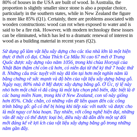
80% of houses in the USA are built of wood. In Australia, the
proportion is slightly smaller since stone is also a popular choice,
particularly in the southern states, while in New Zealand the figure
is more like 85% (
Q1
)
. Certainly, there are problems associated with
wooden constructions: wood can rot when exposed to water and is
said to be a fire risk.
However, with modern technology these issues
can be eliminated, which has led to a dramatic renewal of interest in
wood as a building material in recent years (
Q2
)
.
Sử dụng gỗ làm vật liệu xây dựng cho các tòa nhà lớn là một hiện
thực ở thời cổ đại. Chùa Thích Ca Mâu Ni cao 67 mét ở Trung
Quốc được xây dựng vào năm 1056, trong khi chùa Horyuji của
Nhật Bản thậm chí còn cũ hơn, có niên đại từ thế kỷ thứ 7 hoặc thứ
8. Những cấu trúc tuyệt vời này đã tồn tại hơn một nghìn năm là
bằng chứng về sức mạnh và độ bền của vật liệu xây dựng bằng gỗ.
Ngày nay, 80% nhà ở Mỹ được xây dựng bằng gỗ. Ở Úc, tỷ lệ này
nhỏ hơn một chút vì đá cũng là một lựa chọn phổ biến, đặc biệt là ở
các bang miền Nam, trong khi ở New Zealand, con số này giống
hơn 85%. Chắc chắn, có những vấn đề liên quan đến các công
trình bằng gỗ: gỗ có thể bị hỏng khi tiếp xúc với nước và được cho
là một nguy cơ hỏa hoạn. Tuy nhiên, với công nghệ hiện đại, những
vấn đề này có thể được loại bỏ, điều này đã dẫn đến một sự đổi
mới đáng kể về lợi ích của vật liệu xây dựng bằng gỗ trong những
năm gần đây.