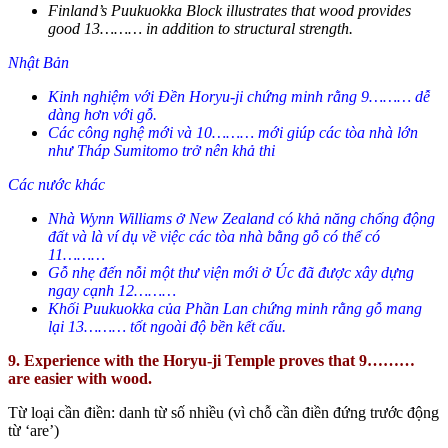
Finland’s Puukuokka Block illustrates that wood provides
good 13……… in addition to structural strength.
Nhật Bản
Kinh nghiệm với Đền Horyu-ji chứng minh rằng 9……… dễ
dàng hơn với gỗ.
Các công nghệ mới và 10……… mới giúp các tòa nhà lớn
như Tháp Sumitomo trở nên khả thi
Các nước khác
Nhà Wynn Williams ở New Zealand có khả năng chống động
đất và là ví dụ về việc các tòa nhà bằng gỗ có thể có
11………
Gỗ nhẹ đến nỗi một thư viện mới ở Úc đã được xây dựng
ngay cạnh 12………
Khối Puukuokka của Phần Lan chứng minh rằng gỗ mang
lại 13……… tốt ngoài độ bền kết cấu.
9. Experience with the Horyu-ji Temple proves that 9………
are easier with wood.
Từ loại cần điền: danh từ số nhiều (vì chỗ cần điền đứng trước động
từ ‘are’)