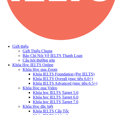
Giới thiệu
Giới Thiệu Chung
Báo Chí Nói Về IELTS Thanh Loan
Câu hỏi thường gặp
Khóa Học IELTS Online
Khóa Học qua Zoom
Khóa IELTS Foundation (Pre IELTS)
Khóa IELTS Overall (mục tiêu 6.0+)
Khóa IELTS Advanced (mục tiêu 6.5+)
Khóa Học qua Video
Khóa học IELTS Target 5.0
Khóa học IELTS Target 6.0
Khóa học IELTS Target 7.0
Khóa Học đặc biệt
Khóa IELTS Cấp Tốc