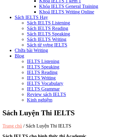
Khóa IELTS 1 kèm 1
Khóa IELTS General Training
Khoá IELTS Writing Online
Sách IELTS Hay
Sách IELTS Listening
Sách IELTS Reading
Sách IELTS Speaking
Sách IELTS Writing
Sách từ vựng IELTS
Chữa bài Writing
Blog
IELTS Listening
IELTS Speaking
IELTS Reading
IELTS Writing
IELTS Vocabulary
IELTS Grammar
Review sách IELTS
Kinh nghiệm
Sách Luyện Thi IELTS
Trang chủ
/
Sách Luyện Thi IELTS
Sách IELTS cho hình thức thi Academic