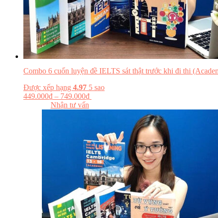
Combo 6 cuốn luyện đề IELTS sát thật trước khi đi thi (Acade
Được xếp hạng
4.97
5 sao
449.000
₫
–
749.000
₫
Chọn tùy chọn
Đọc thử
Nhận tư vấn