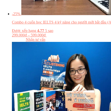
-25%
Combo 4 cuốn học IELTS 4 kỹ năng cho người mới bắt đầu (
Được xếp hạng
4.77
5 sao
299.000
₫
–
599.000
₫
Chọn tùy chọn
Đọc thử
Nhận tư vấn