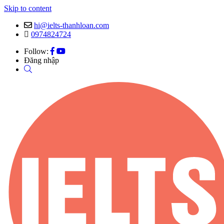
Skip to content
hi@ielts-thanhloan.com
0974824724
Follow:
Đăng nhập