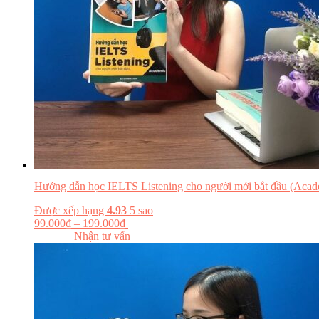
Hướng dẫn học IELTS Listening cho người mới bắt đầu (Acad
Được xếp hạng
4.93
5 sao
99.000
₫
–
199.000
₫
Chọn tùy chọn
Đọc thử
Nhận tư vấn