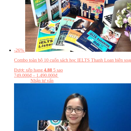
-26%
Combo toàn bộ 10 cuốn sách học IELTS Thanh Loan biên soạ
Được xếp hạng
4.88
5 sao
749.000
₫
–
1.490.000
₫
Chọn tùy chọn
Đọc thử
Nhận tư vấn