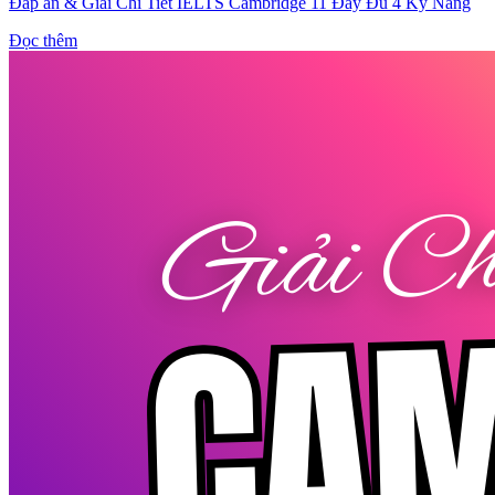
Đáp án & Giải Chi Tiết IELTS Cambridge 11 Đầy Đủ 4 Kỹ Năng
Đọc thêm