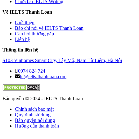
Chữa bài IELTS Writing
Về IELTS Thanh Loan
Giới thiệu
Báo chí nói về IELTS Thanh Loan
Câu hỏi thường gặp
Liên hệ
Thông tin liên hệ
S103 Vinhomes Smart City, Tây Mỗ, Nam Từ Liêm, Hà Nội
0974 824 724
hi@ielts-thanhloan.com
Bản quyền © 2024 - IELTS Thanh Loan
Chính sách bảo mật
Quy định sử dụng
Bản quyền nội dung
Hướng dẫn thanh toán