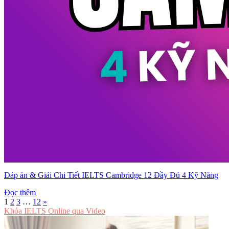
Đáp án & Giải Chi Tiết IELTS Cambridge 12 Đầy Đủ 4 Kỹ Năng
Đọc thêm
1
2
3
…
12
»
Khóa IELTS Online
qua Video