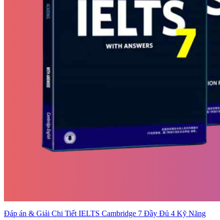
Đáp án & Giải Chi Tiết IELTS Cambridge 7 Đầy Đủ 4 Kỹ Năng