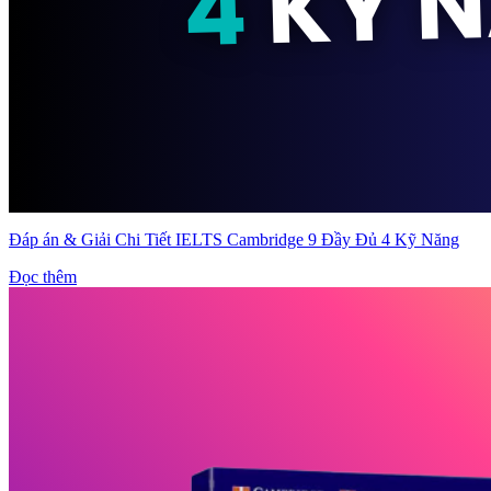
Đáp án & Giải Chi Tiết IELTS Cambridge 9 Đầy Đủ 4 Kỹ Năng
Đọc thêm