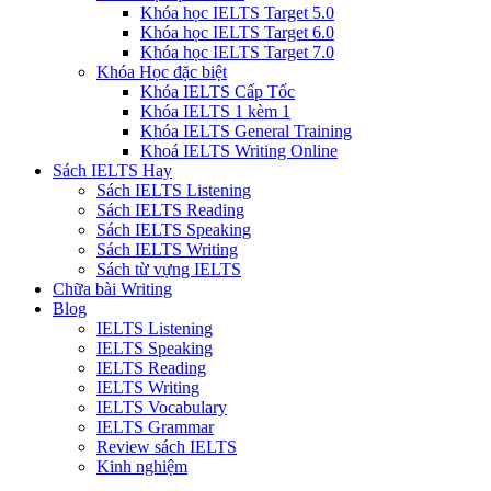
Khóa học IELTS Target 5.0
Khóa học IELTS Target 6.0
Khóa học IELTS Target 7.0
Khóa Học đặc biệt
Khóa IELTS Cấp Tốc
Khóa IELTS 1 kèm 1
Khóa IELTS General Training
Khoá IELTS Writing Online
Sách IELTS Hay
Sách IELTS Listening
Sách IELTS Reading
Sách IELTS Speaking
Sách IELTS Writing
Sách từ vựng IELTS
Chữa bài Writing
Blog
IELTS Listening
IELTS Speaking
IELTS Reading
IELTS Writing
IELTS Vocabulary
IELTS Grammar
Review sách IELTS
Kinh nghiệm