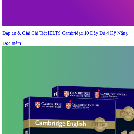
Đáp án & Giải Chi Tiết IELTS Cambridge 10 Đầy Đủ 4 Kỹ Năng
Đọc thêm