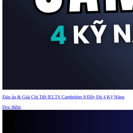
Đáp án & Giải Chi Tiết IELTS Cambridge 8 Đầy Đủ 4 Kỹ Năng
Đọc thêm