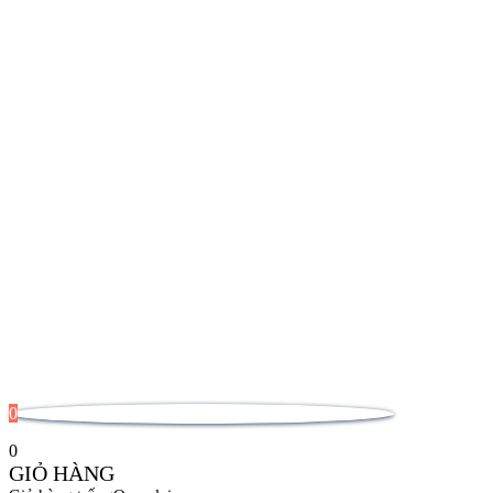
0
0
GIỎ HÀNG