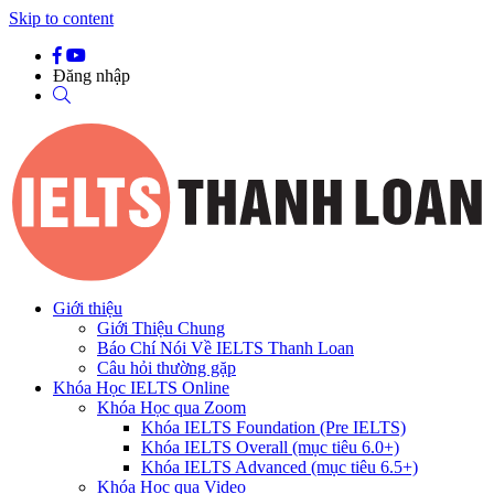
Skip to content
Đăng nhập
Giới thiệu
Giới Thiệu Chung
Báo Chí Nói Về IELTS Thanh Loan
Câu hỏi thường gặp
Khóa Học IELTS Online
Khóa Học qua Zoom
Khóa IELTS Foundation (Pre IELTS)
Khóa IELTS Overall (mục tiêu 6.0+)
Khóa IELTS Advanced (mục tiêu 6.5+)
Khóa Học qua Video