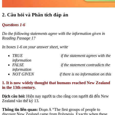
2. Câu hỏi và
Phân tích đáp án
Questions 1-6
Do the following statements agree with the information given in
Reading Passage 1?
In boxes 1-6 on your answer sheet, write
TRUE if the statement agrees with the
information
FALSE if the statement contradicts the
information
NOT GIVEN if there is no information on this
1. It is now widely thought that humans reached New Zealand
in the 13th century.
Dịch câu hỏi:
Hiện nay người ta cho rằng con người đã đến New
Zealand vào thế kỷ 13.
Thông tin liên quan:
Đoạn A “The first groups of people to
discover New Zealand came from Polynesia. Exactly when these