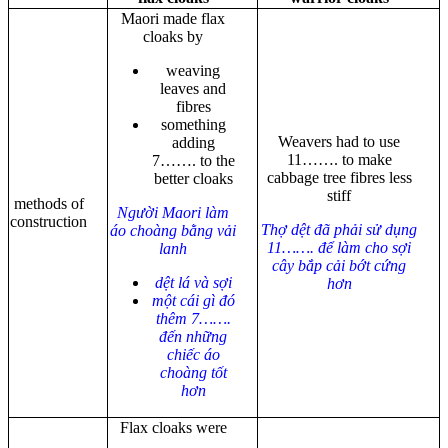
Maori made flax
cloaks by
weaving
leaves and
fibres
something
Weavers had to use
adding
11……. to make
7……. to the
cabbage tree fibres less
better cloaks
stiff
methods of
Người Maori làm
construction
Thợ dệt đã phải sử dụng
áo choàng bằng vải
11……. để làm cho sợi
lanh
cây bắp cải bớt cứng
dệt lá và sợi
hơn
một cái gì đó
thêm 7…….
đến những
chiếc áo
choàng tốt
hơn
Flax cloaks were