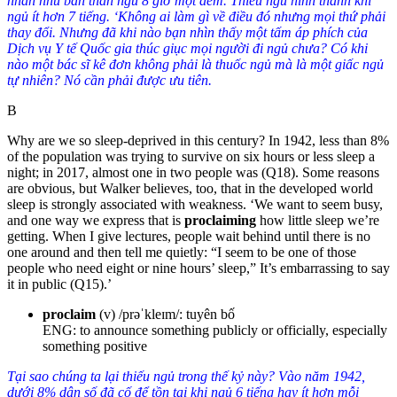
nhắn nhủ bản thân ngủ 8 giờ một đêm. Thiếu ngủ hình thành khi
ngủ ít hơn 7 tiếng. ‘Không ai làm gì về điều đó nhưng mọi thứ phải
thay đổi. Nhưng đã khi nào bạn nhìn thấy một tấm áp phích của
Dịch vụ Y tế Quốc gia thúc giục mọi người đi ngủ chưa? Có khi
nào một bác sĩ kê đơn không phải là thuốc ngủ mà là một giấc ngủ
tự nhiên? Nó cần phải được ưu tiên.
B
Why are we so sleep-deprived in this century? In 1942, less than 8%
of the population was trying to survive on six hours or less sleep a
night; in 2017, almost one in two people was (
Q18
)
. Some reasons
are obvious, but Walker believes, too, that in the developed world
sleep is strongly associated with weakness. ‘
We want to seem busy,
and one way we express that is
proclaiming
how little sleep we’re
getting. When I give lectures, people wait behind until there is no
one around and then tell me quietly: “I seem to be one of those
people who need eight or nine hours’ sleep,” It’s embarrassing to say
it in public (
Q15
)
.’
proclaim
(v) /prəˈkleɪm/: tuyên bố
ENG: to announce something publicly or officially, especially
something positive
Tại sao chúng ta lại thiếu ngủ trong thế kỷ này? Vào năm 1942,
dưới 8% dân số đã cố để tồn tại khi ngủ 6 tiếng hay ít hơn mỗi