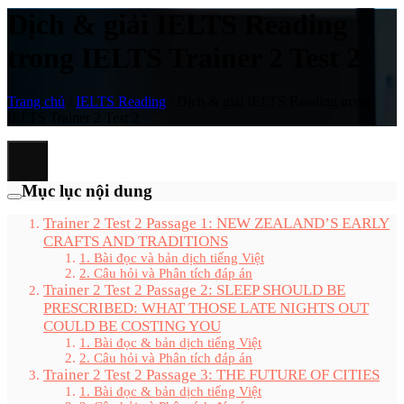
Dịch & giải IELTS Reading
trong IELTS Trainer 2 Test 2
Trang chủ
/
IELTS Reading
/
Dịch & giải IELTS Reading trong
IELTS Trainer 2 Test 2
Mục lục nội dung
Trainer 2 Test 2 Passage 1: NEW ZEALAND’S EARLY
CRAFTS AND TRADITIONS
1. Bài đọc và bản dịch tiếng Việt
2. Câu hỏi và Phân tích đáp án
Trainer 2 Test 2 Passage 2: SLEEP SHOULD BE
PRESCRIBED: WHAT THOSE LATE NIGHTS OUT
COULD BE COSTING YOU
1. Bài đọc & bản dịch tiếng Việt
2. Câu hỏi và Phân tích đáp án
Trainer 2 Test 2 Passage 3: THE FUTURE OF CITIES
1. Bài đọc & bản dịch tiếng Việt