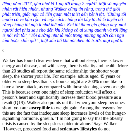
đêm; năm 2017, gần như là 1 người trong 2 người. Một số nguyên
nhân rất hiển nhiên, nhưng Walker cũng tin rằng, trong thế giới
phát triển, giấc ngủ có liên quan mật thiết đến bệnh tật. ‘Chúng tôi
muốn có vẻ bận rộn, và một cách chúng tôi bày tỏ đó là tuyên bố
rằng chúng tôi ngủ ít như thế nào. Khi tôi tham gia giảng dạy, mọi
người đợi phía sau cho đến khi không có ai xung quanh và rồi lặng
lẽ nói với tôi: “Tôi dường như là một trong những người cần ngủ
tám hoặc chín giờ”, thật xấu hổ khi nói điều đó trước mọi người.
C
Walker has found clear evidence that without sleep, there is lower
energy and disease, and with sleep, there is vitality and health.
More
than 20 studies all report the same relationship: the shorter your
sleep, the shorter your life. For example, adults aged 45 years or
older who sleep less than six hours a night are 200% more like to
have a heart attack, as compared with those sleeping seven or eight.
This is because even one night of sleep reduction will affect a
person’s heart and significantly increase their blood pressure as a
result (
Q19
)
. Walker also points out that when your sleep becomes
short, you are
susceptible
to weight gain. Among the reasons for
this are the fact that inadequate sleep increases levels of the hunger-
signalling hormone, ghrelin.
‘I’m not going to say that the obesity
crisis is caused by the sleep-loss epidemic alone.’ Says Walker.
‘However, processed food and
sedentary lifestyles
do not