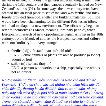
matter of debate, but today the general understanding is that it was
during the 13th century that their canoes eventually landed on New
Zealand’s shores (
Q1
)
. In some ways the new country must have
seemed like an ideal place to settle: the land was
fertile
, and thick
forests provided firewood, shelter and building materials. Still, life
would have been challenging for the different Polynesian tribes,
who had to adapt to a new environment. The tribes only began to
refer to themselves as Maori, meaning ‘ordinary people’, when
Europeans in search of new opportunities began arriving in the 18th
century. To the Maori, of course, the European settlers and
sailors
were not ‘ordinary’, but very strange.
fertile
(adj) /ˈfɜː.taɪl/: màu mỡ, phì nhiêu
ENG: Fertile animals or plants are able to produce (a lot of)
young or fruit
sailor
(n) /ˈseɪlər/: thuỷ thủ
ENG: a person who works on a ship, especially one who is
not an officer
Những nhóm người đầu tiên phát hiện ra New Zealand đến từ
Polynesia. Thời gian chính xác mà những nhà thám hiểm này đặt
chân đến đây thường là vấn đề được đưa ra tranh luận, nhưng
ngày nay, với cách lý giải phổ biến là trong khoảng thế kỉ 13 những
chiếc xuồng của họ cuối cùng đã cập bến lên bờ biển New Zealand.
Trong một số phương diện, vùng đất mới có vẻ như là một nơi lý
tưởng để định cư: đất màu mỡ, và những cánh rừng rậm rạp cung