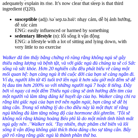
adequately explain its rise. It’s now clear that sleep is that third
ingredient (
Q20
)
.
susceptible
(adj) /səˈsep.tə.bəl/: nhạy cảm, dễ bị ảnh hưởng,
dễ xúc cảm
ENG: easily influenced or harmed by something
sedentary lifestyle
(n): lối sống ít vận động
ENG: a lifestyle with a lot of sitting and lying down, with
very little to no exercise
Walker đã tìm thấy bằng chứng rõ ràng rằng không ngủ sẽ gây
thiếu năng lượng và bệnh tật, và với giấc ngủ đủ chúng ta sẽ có Sức
sống và sức khỏe. Hơn 20 nghiên cứu đều phát biểu về cùng một
mối quan hệ: bạn càng ngủ ít thì cuộc đời của bạn sẽ càng ngắn đi.
Ví dụ, người lớn từ 45 tuổi trở lên ngủ ít hơn sáu giờ một đêm sẽ dễ
bị đau tim hơn 200% so với những người ngủ 7 hoặc 8 tiếng. Đây
bởi vì ngay cả một đêm Thiếu ngủ cũng sẽ ảnh hưởng đến tim của
một người và làm tăng đáng kể huyết áp của họ. Walker cũng chỉ ra
rằng khi giấc ngủ của bạn trở nên ngắn ngủi, bạn cũng sẽ dễ bị
tăng cân. Trong số những lý do cho điều này là một thực tế rằng
ngủ không đủ làm tăng nồng độ của hormone đói ghrelin. ‘Tôi sẽ
không nói rằng khủng hoảng Béo phì là do một mình tình hình mất
ngủ gây nên .’ Walker nói. ‘Tuy nhiên, thực phẩm chế biến và lối
sống ít vận động không giải thích thỏa đáng cho sự tăng cân. Bây
giờ rõ ràng rằng giấc ngủ là thành phần thứ ba.