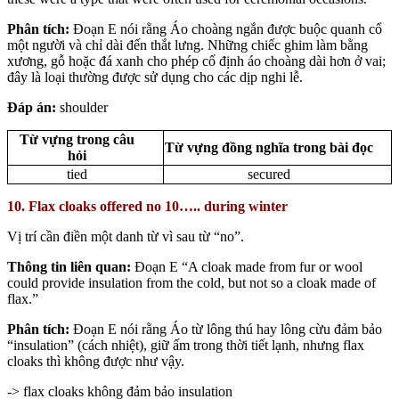
Phân tích:
Đoạn E nói rằng Áo choàng ngắn được buộc quanh cổ
một người và chỉ dài đến thắt lưng. Những chiếc ghim làm bằng
xương, gỗ hoặc đá xanh cho phép cố định áo choàng dài hơn ở vai;
đây là loại thường được sử dụng cho các dịp nghi lễ.
Đáp án:
shoulder
Từ vựng trong câu
Từ vựng đồng nghĩa trong bài đọc
hỏi
tied
secured
10. Flax cloaks offered no 10….. during winter
Vị trí cần điền một danh từ vì sau từ “no”.
Thông tin liên quan:
Đoạn E “A cloak made from fur or wool
could provide insulation from the cold, but not so a cloak made of
flax.”
Phân tích:
Đoạn E nói rằng Áo từ lông thú hay lông cừu đảm bảo
“insulation” (cách nhiệt), giữ ấm trong thời tiết lạnh, nhưng flax
cloaks thì không được như vậy.
-> flax cloaks không đảm bảo insulation