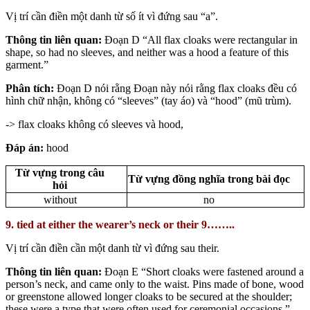
Vị trí cần điền một danh từ số ít vì đứng sau “a”.
Thông tin liên quan:
Đoạn D “All flax cloaks were rectangular in
shape, so had no sleeves, and neither was a hood a feature of this
garment.”
Phân tích:
Đoạn D nói rằng Đoạn này nói rằng flax cloaks đều có
hình chữ nhận, không có “sleeves” (tay áo) và “hood” (mũ trùm).
-> flax cloaks không có sleeves và hood,
Đáp án:
hood
Từ vựng trong câu
Từ vựng đồng nghĩa trong bài đọc
hỏi
without
no
9. tied at either the wearer’s neck or their 9……..
Vị trí cần điền cần một danh từ vì đứng sau their.
Thông tin liên quan:
Đoạn E “Short cloaks were fastened around a
person’s neck, and came only to the waist. Pins made of bone, wood
or greenstone allowed longer cloaks to be secured at the shoulder;
these were a type that were often used for ceremonial occasions.”