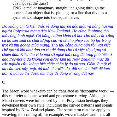
của một vật thể quay)
ENG: a real or imaginary straight line going through the
centre of an object that is spinning, or a line that divides a
symmetrical shape into two equal halves
Đó không chỉ là kiến thức về đóng thuyền độc mộc và hàng hải mà
người Polynesia mang đến New Zealand. Họ cũng là những thợ
thủ công lành nghề. Có bằng chứng khảo cổ học cho thấy các công
cụ họ sản xuất có chất lượng cao và sẽ cho phép các bộ lạc trồng
trọt và thu hoạch mùa màng. Thợ thủ công cũng bận rộn với việc
chế tạo vũ khí như dao và rìu để dùng cho cả việc xây dựng và
chiến đấu. Điều thú vị là một số nghề thủ công đã từng phổ biến ở
đảo Polynesia đã không còn được làm tại New Zealand, mặc dù
các nghiên cứu không biết chắc chắn lý do tại sao. Gốm là một ví
dụ của việc này, mặc dù thực tế trước đó, đất sét cần thiết để làm
nồi và bát có thể được tìm thấy dễ dàng ở vùng đất này.
C
The Maori word whakairo can be translated as ‘decorative work’ —
this can refer to bone, wood and greenstone carving. Although
Maori carvers were influenced by their Polynesian heritage, they
developed their own style, including the curved patterns and spirals
inspired by New Zealand plants. The same term can also apply to
weaving; the crafting of, for example, woven baskets and mats all