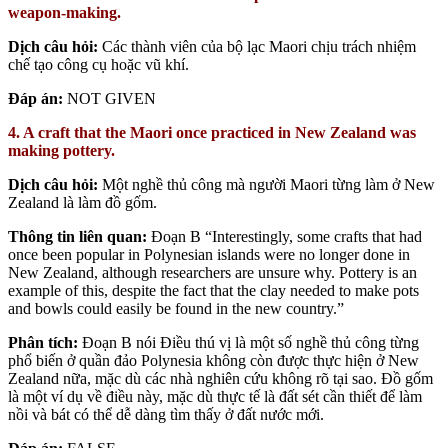
weapon-making.
Dịch câu hỏi:
Các thành viên của bộ lạc Maori chịu trách nhiệm
chế tạo công cụ hoặc vũ khí.
Đáp án:
NOT GIVEN
4. A craft that the Maori once practiced in New Zealand was
making pottery.
Dịch câu hỏi:
Một nghề thủ công mà người Maori từng làm ở New
Zealand là làm đồ gốm.
Thông tin liên quan:
Đoạn B “Interestingly, some crafts that had
once been popular in Polynesian islands were no longer done in
New Zealand, although researchers are unsure why. Pottery is an
example of this, despite the fact that the clay needed to make pots
and bowls could easily be found in the new country.”
Phân tích:
Đoạn B nói
Điều thú vị là một số nghề thủ công từng
phổ biến ở quần đảo Polynesia không còn được thực hiện ở New
Zealand nữa, mặc dù các nhà nghiên cứu không rõ tại sao. Đồ gốm
là một ví dụ về điều này, mặc dù thực tế là đất sét cần thiết để làm
nồi và bát có thể dễ dàng tìm thấy ở đất nước mới.