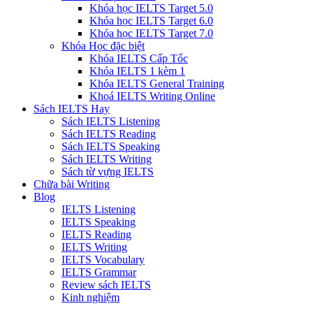
Khóa học IELTS Target 5.0
Khóa học IELTS Target 6.0
Khóa học IELTS Target 7.0
Khóa Học đặc biệt
Khóa IELTS Cấp Tốc
Khóa IELTS 1 kèm 1
Khóa IELTS General Training
Khoá IELTS Writing Online
Sách IELTS Hay
Sách IELTS Listening
Sách IELTS Reading
Sách IELTS Speaking
Sách IELTS Writing
Sách từ vựng IELTS
Chữa bài Writing
Blog
IELTS Listening
IELTS Speaking
IELTS Reading
IELTS Writing
IELTS Vocabulary
IELTS Grammar
Review sách IELTS
Kinh nghiệm