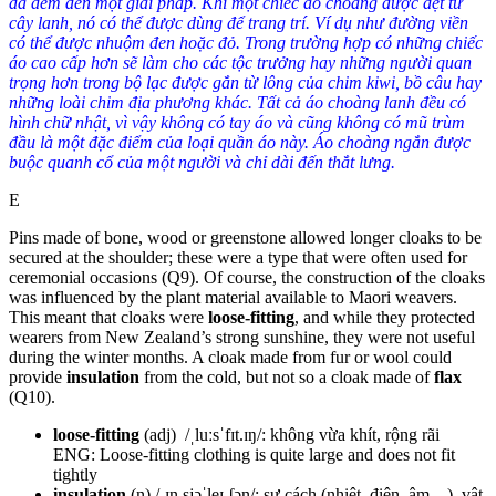
đã đem đến một giải pháp. Khi một chiếc áo choàng được dệt từ
cây lanh, nó có thể được dùng để trang trí. Ví dụ như đường viền
có thể được nhuộm đen hoặc đỏ. Trong trường hợp có những chiếc
áo cao cấp hơn sẽ làm cho các tộc trưởng hay những người quan
trọng hơn trong bộ lạc được gắn từ lông của chim kiwi, bồ câu hay
những loài chim địa phương khác. Tất cả áo choàng lanh đều có
hình chữ nhật, vì vậy không có tay áo và cũng không có mũ trùm
đầu là một đặc điểm của loại quần áo này. Áo choàng ngắn được
buộc quanh cổ của một người và chỉ dài đến thắt lưng.
E
Pins made of bone, wood or greenstone allowed longer cloaks to be
secured at the shoulder; these were a type that were often used for
ceremonial occasions (
Q9
)
. Of course, the construction of the cloaks
was influenced by the plant material available to Maori weavers.
This meant that cloaks were
loose-fitting
, and while they protected
wearers from New Zealand’s strong sunshine, they were not useful
during the winter months.
A cloak made from fur or wool could
provide
insulation
from the cold, but not so a cloak made of
flax
(
Q10
)
.
loose-fitting
(adj) /ˌluːsˈfɪt.ɪŋ/: không vừa khít, rộng rãi
ENG: Loose-fitting clothing is quite large and does not fit
tightly
insulation
(n) /ˌɪn.sjəˈleɪ.ʃən/: sự cách (nhiệt, điện, âm…), vật