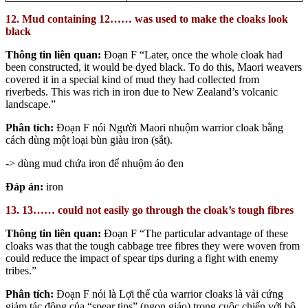
12. Mud containing 12…… was used to make the cloaks look
black
Thông tin liên quan:
Đoạn F “Later, once the whole cloak had
been constructed, it would be dyed black. To do this, Maori weavers
covered it in a special kind of mud they had collected from
riverbeds. This was rich in iron due to New Zealand’s volcanic
landscape.”
Phân tích:
Đoạn F nói Người Maori nhuộm warrior cloak bằng
cách dùng một loại bùn giàu iron (sắt).
-> dùng mud chứa iron để nhuộm áo đen
Đáp án:
iron
13. 13…… could not easily go through the cloak’s tough fibres
Thông tin liên quan:
Đoạn F “The particular advantage of these
cloaks was that the tough cabbage tree fibres they were woven from
could reduce the impact of spear tips during a fight with enemy
tribes.”
Phân tích:
Đoạn F nói là Lợi thế của warrior cloaks là vải cứng
giảm tác động của “spear tips” (ngọn giáo) trong cuộc chiến với bộ