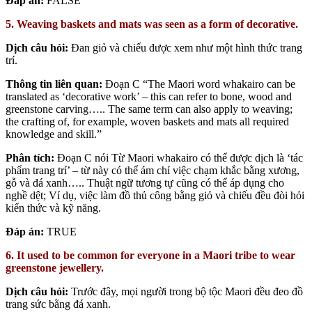
Đáp án:
FALSE
5. Weaving baskets and mats was seen as a form of decorative.
Dịch câu hỏi:
Đan giỏ và chiếu được xem như một hình thức trang
trí.
Thông tin liên quan:
Đoạn C “The Maori word whakairo can be
translated as ‘decorative work’ – this can refer to bone, wood and
greenstone carving….. The same term can also apply to weaving;
the crafting of, for example, woven baskets and mats all required
knowledge and skill.”
Phân tích:
Đoạn C nói
Từ Maori whakairo có thể được dịch là ‘tác
phẩm trang trí’ – từ này có thể ám chỉ việc chạm khắc bằng xương,
gỗ và đá xanh….. Thuật ngữ tương tự cũng có thể áp dụng cho
nghề dệt; Ví dụ, việc làm đồ thủ công bằng giỏ và chiếu đều đòi hỏi
kiến thức và kỹ năng.
Đáp án:
TRUE
6. It used to be common for everyone in a Maori tribe to wear
greenstone jewellery.
Dịch câu hỏi:
Trước đây, mọi người trong bộ tộc Maori đều đeo đồ
trang sức bằng đá xanh.