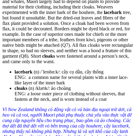
and whales, Maori largely had to depend on plants to provide
material for their clothing, including their cloaks. Weavers
experimented with the inner bark of the houhere, the
lacebark
tree,
but found it unsuitable. But the dried-out leaves and fibres of the
flax plant provided a solution. Once a cloak had been woven from
flax, it could be decorated. Borders might be dyed black or red, for
example.
In the case of superior ones made for chiefs or the more
important members of a tribe, feathers from kiwi, pigeons or other
native birds might be attached (
Q7
)
.
All flax cloaks were rectangular
in shape, so had no sleeves, and neither was a hood a feature of this
garment (
Q8
)
. Short
cloaks
were fastened around a person’s neck,
and came only to the waist.
lacebark
(n) /ˈleɪsbɑːk/: cây cọ dầu, cây thông
ENG: a common name for several plants with a inner lace-
like layer of the inner bark
cloaks
(n) /kləʊk/: áo choàng
ENG: a loose outer piece of clothing without sleeves, that
fastens at the neck, and is worn instead of a coat
Vì New Zealand không có động vật có vú bản địa ngoại trừ dơi, cá
heo và cá voi, người Maori phải phụ thuộc chủ yếu vào thực vật để
cung cấp nguyên liệu cho trang phục, bao gồm cả áo choàng. Các
thợ dệt đã thử dệt với vỏ bên trong của cây houhere, cây lacebark,
nhưng thấy nó không phù hợp. Nhưng lá và sợi khô của cây lanh