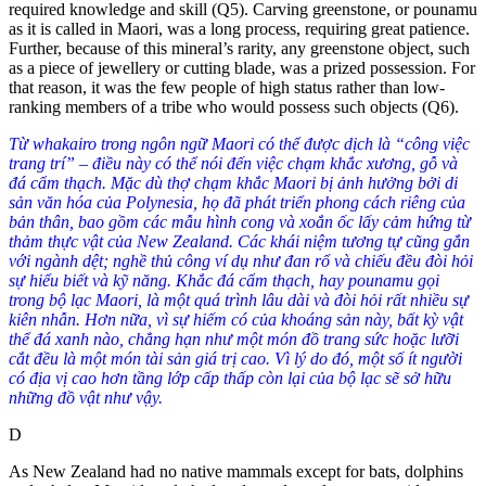
required knowledge and skill (
Q5
)
. Carving greenstone, or pounamu
as it is called in Maori, was a long process, requiring great patience.
Further, because of this mineral’s rarity, any greenstone object, such
as a piece of jewellery or cutting blade, was a prized possession. For
that reason, it was the few people of high status rather than low-
ranking members of a tribe who would possess such objects (
Q6
)
.
Từ whakairo trong ngôn ngữ Maori có thể được dịch là “công việc
trang trí” – điều này có thể nói đến việc chạm khắc xương, gỗ và
đá cẩm thạch. Mặc dù thợ chạm khắc Maori bị ảnh hưởng bởi di
sản văn hóa của Polynesia, họ đã phát triển phong cách riêng của
bản thân, bao gồm các mẫu hình cong và xoắn ốc lấy cảm hứng từ
thảm thực vật của New Zealand. Các khái niệm tương tự cũng gắn
với ngành dệt; nghề thủ công ví dụ như đan rổ và chiếu đều đòi hỏi
sự hiểu biết và kỹ năng. Khắc đá cẩm thạch, hay pounamu gọi
trong bộ lạc Maori, là một quá trình lâu dài và đòi hỏi rất nhiều sự
kiên nhẫn. Hơn nữa, vì sự hiếm có của khoáng sản này, bất kỳ vật
thể đá xanh nào, chẳng hạn như một món đồ trang sức hoặc lưỡi
cắt đều là một món tài sản giá trị cao. Vì lý do đó, một số ít người
có địa vị cao hơn tầng lớp cấp thấp còn lại của bộ lạc sẽ sở hữu
những đồ vật như vậy.
D
As New Zealand had no native mammals except for bats, dolphins