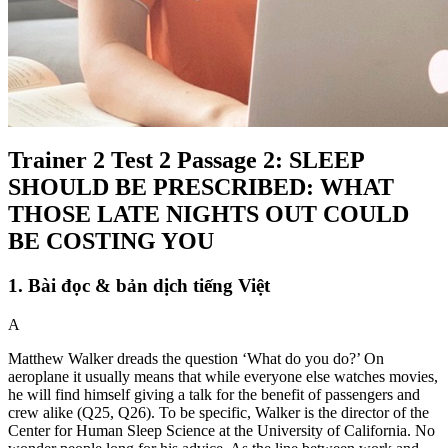
Trainer 2 Test 2 Passage 2: SLEEP
SHOULD BE PRESCRIBED: WHAT
THOSE LATE NIGHTS OUT COULD
BE COSTING YOU
1. Bài đọc & bản dịch tiếng Việt
A
Matthew Walker dreads the question ‘What do you do?’ On
aeroplane it usually means that while everyone else watches movies,
he will find himself giving a talk for the benefit of passengers and
crew alike (
Q25, Q26
)
. To be specific, Walker is the director of the
Center for Human Sleep Science at the University of California. No