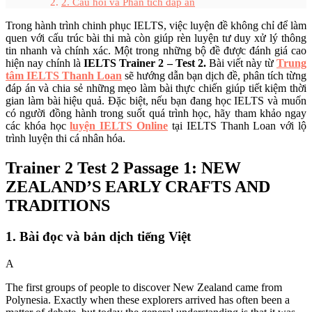
2. Câu hỏi và Phân tích đáp án
Trong hành trình chinh phục IELTS, việc luyện đề không chỉ để làm
quen với cấu trúc bài thi mà còn giúp rèn luyện tư duy xử lý thông
tin nhanh và chính xác. Một trong những bộ đề được đánh giá cao
hiện nay chính là
IELTS Trainer 2 – Test 2.
Bài viết này từ
Trung
tâm IELTS Thanh Loan
sẽ hướng dẫn bạn dịch đề, phân tích từng
đáp án và chia sẻ những mẹo làm bài thực chiến giúp tiết kiệm thời
gian làm bài hiệu quả. Đặc biệt, nếu bạn đang học IELTS và muốn
có người đồng hành trong suốt quá trình học, hãy tham khảo ngay
các khóa học
luyện IELTS Online
tại IELTS Thanh Loan với lộ
trình luyện thi cá nhân hóa.
Trainer 2 Test 2 Passage 1: NEW
ZEALAND’S EARLY CRAFTS AND
TRADITIONS
1. Bài đọc và bản dịch tiếng Việt
A
The first groups of people to discover New Zealand came from
Polynesia. Exactly when these explorers arrived has often been a