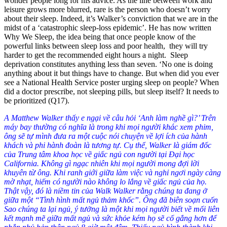
wonder people long for his advice. As the line between work and
leisure grows more blurred, rare is the person who doesn’t worry
about their sleep. Indeed, it’s Walker’s conviction that we are in the
midst of a ‘catastrophic sleep-loss epidemic’. He has now written
Why We Sleep, the idea being that once people know of the
powerful links between sleep loss and poor health, they will try
harder to get the recommended eight hours a night. Sleep
deprivation constitutes anything less than seven. ‘
No one is doing
anything about it but things have to change. But when did you ever
see a National Health Service poster urging sleep on people? When
did a doctor prescribe, not sleeping pills, but sleep itself? It needs to
be prioritized (
Q17
)
.
A Matthew Walker thấy e ngại về câu hỏi ‘Anh làm nghề gì?’ Trên
máy bay thường có nghĩa là trong khi mọi người khác xem phim,
ông sẽ tự mình đưa ra một cuộc nói chuyện về lợi ích của hành
khách và phi hành đoàn là tương tự. Cụ thể, Walker là giám đốc
của Trung tâm khoa học về giấc ngủ con người tại Đại học
California. Không gì ngạc nhiên khi mọi người mong đợi lời
khuyên từ ông. Khi ranh giới giữa làm việc và nghỉ ngơi ngày càng
mờ nhạt, hiếm có người nào không lo lắng về giấc ngủ của họ.
Thật vậy, đó là niềm tin của Walk Walker rằng chúng ta đang ở
giữa một “Tình hình mất ngủ thảm khốc”. Ông đã biên soạn cuốn
Sao chúng ta lại ngủ, ý tưởng là một khi mọi người biết về mối liên
kết mạnh mẽ giữa mất ngủ và sức khỏe kém họ sẽ cố gắng hơn để