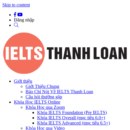
Skip to content
Đăng nhập
Giới thiệu
Giới Thiệu Chung
Báo Chí Nói Về IELTS Thanh Loan
Câu hỏi thường gặp
Khóa Học IELTS Online
Khóa Học qua Zoom
Khóa IELTS Foundation (Pre IELTS)
Khóa IELTS Overall (mục tiêu 6.0+)
Khóa IELTS Advanced (mục tiêu 6.5+)
Khóa Học qua Video