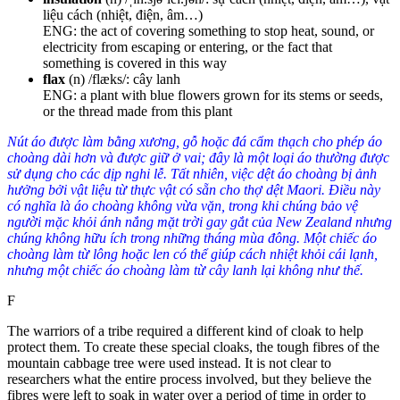
liệu cách (nhiệt, điện, âm…)
ENG: the act of covering something to stop heat, sound, or
electricity from escaping or entering, or the fact that
something is covered in this way
flax
(n) /flæks/: cây lanh
ENG: a plant with blue flowers grown for its stems or seeds,
or the thread made from this plant
Nút áo được làm bằng xương, gỗ hoặc đá cẩm thạch cho phép áo
choàng dài hơn và được giữ ở vai; đây là một loại áo thường được
sử dụng cho các dịp nghi lễ. Tất nhiên, việc dệt áo choàng bị ảnh
hưởng bởi vật liệu từ thực vật có sẵn cho thợ dệt Maori. Điều này
có nghĩa là áo choàng không vừa vặn, trong khi chúng bảo vệ
người mặc khỏi ánh nắng mặt trời gay gắt của New Zealand nhưng
chúng không hữu ích trong những tháng mùa đông. Một chiếc áo
choàng làm từ lông hoặc len có thể giúp cách nhiệt khỏi cái lạnh,
nhưng một chiếc áo choàng làm từ cây lanh lại không như thế.
F
The warriors of a tribe required a different kind of cloak to help
protect them. To create these special cloaks, the tough fibres of the
mountain cabbage tree were used instead.
It is not clear to
researchers what the entire process involved, but they believe the
fibres were left to soak in water over a period of time in order to