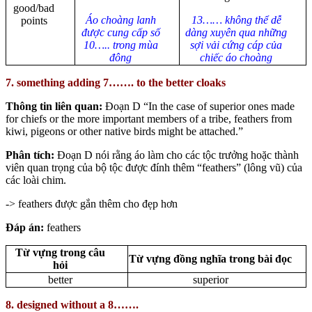
good/bad
Áo choàng lanh
13…… không thể dễ
points
được cung cấp số
dàng xuyên qua những
10….. trong mùa
sợi vải cứng cáp của
đông
chiếc áo choàng
7. something adding 7……. to the better cloaks
Thông tin liên quan:
Đoạn D “In the case of superior ones made
for chiefs or the more important members of a tribe, feathers from
kiwi, pigeons or other native birds might be attached.”
Phân tích:
Đoạn D nói rằng áo làm cho các tộc trưởng hoặc thành
viên quan trọng của bộ tộc được đính thêm “feathers” (lông vũ) của
các loài chim.
-> feathers được gắn thêm cho đẹp hơn
Đáp án:
feathers
Từ vựng trong câu
Từ vựng đồng nghĩa trong bài đọc
hỏi
better
superior
8. designed without a 8…….