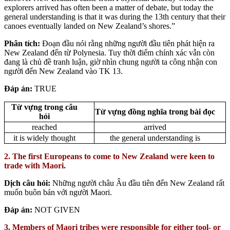
explorers arrived has often been a matter of debate, but today the
general understanding is that it was during the 13th century that their
canoes eventually landed on New Zealand’s shores.”
Phân tích:
Đoạn đầu nói rằng những người đầu tiên phát hiện ra
New Zealand đến từ Polynesia. Tuy thời điểm chính xác vẫn còn
đang là chủ đề tranh luận, giờ nhìn chung người ta công nhận con
người đến New Zealand vào TK 13.
Đáp án:
TRUE
Từ vựng trong câu
Từ vựng đồng nghĩa trong bài đọc
hỏi
reached
arrived
it is widely thought
the general understanding is
2. The first Europeans to come to New Zealand were keen to
trade with Maori.
Dịch câu hỏi:
Những người châu Âu đầu tiên đến New Zealand rất
muốn buôn bán với người Maori.
Đáp án:
NOT GIVEN
3. Members of Maori tribes were responsible for either tool- or