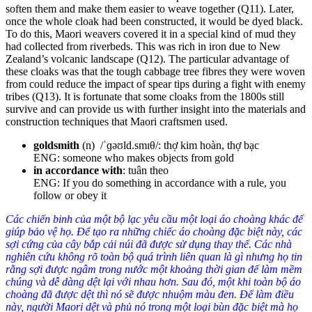
soften them and make them easier to weave together (
Q11
)
.
Later,
once the whole cloak had been constructed, it would be dyed black.
To do this, Maori weavers covered it in a special kind of mud they
had collected from riverbeds. This was rich in iron due to New
Zealand’s volcanic landscape (
Q12
)
.
The particular advantage of
these cloaks was that the tough cabbage tree fibres they were woven
from could reduce the impact of spear tips during a fight with enemy
tribes (
Q13
)
. It is fortunate that some cloaks from the 1800s still
survive and can provide us with further insight into the materials and
construction techniques that Maori craftsmen used.
goldsmith
(n) /ˈɡəʊld.smɪθ/: thợ kim hoàn, thợ bạc
ENG: someone who makes objects from gold
in accordance with
: tuân theo
ENG: If you do something in accordance with a rule, you
follow or obey it
Các chiến binh của một bộ lạc yêu cầu một loại áo choàng khác để
giúp bảo vệ họ. Để tạo ra những chiếc áo choàng đặc biệt này, các
sợi cứng của cây bắp cải núi đã được sử dụng thay thế. Các nhà
nghiên cứu không rõ toàn bộ quá trình liên quan là gì nhưng họ tin
rằng sợi được ngâm trong nước một khoảng thời gian để làm mềm
chúng và dễ dàng dệt lại với nhau hơn. Sau đó, một khi toàn bộ áo
choàng đã được dệt thì nó sẽ được nhuộm màu đen. Để làm điều
này, người Maori dệt và phủ nó trong một loại bùn đặc biệt mà họ