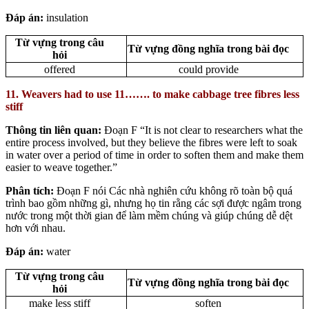
Đáp án:
insulation
Từ vựng trong câu
Từ vựng đồng nghĩa trong bài đọc
hỏi
offered
could provide
11. Weavers had to use 11……. to make cabbage tree fibres less
stiff
Thông tin liên quan:
Đoạn F “It is not clear to researchers what the
entire process involved, but they believe the fibres were left to soak
in water over a period of time in order to soften them and make them
easier to weave together.”
Phân tích:
Đoạn F nói Các nhà nghiên cứu không rõ toàn bộ quá
trình bao gồm những gì, nhưng họ tin rằng các sợi được ngâm trong
nước trong một thời gian để làm mềm chúng và giúp chúng dễ dệt
hơn với nhau.
Đáp án:
water
Từ vựng trong câu
Từ vựng đồng nghĩa trong bài đọc
hỏi
make less stiff
soften