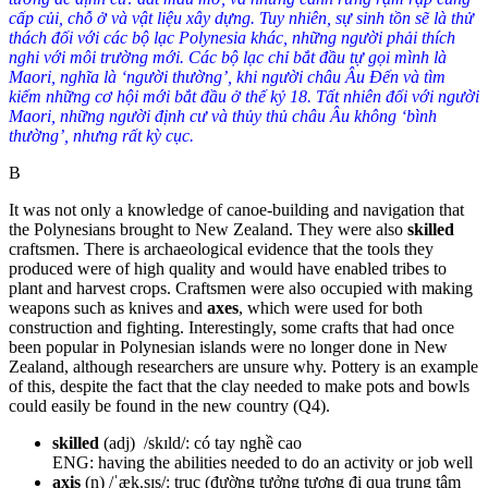
cấp củi, chỗ ở và vật liệu xây dựng. Tuy nhiên, sự sinh tồn sẽ là thử
thách đối với các bộ lạc Polynesia khác, những người phải thích
nghi với môi trường mới. Các bộ lạc chỉ bắt đầu tự gọi mình là
Maori, nghĩa là ‘người thường’, khi người châu Âu Đến và tìm
kiếm những cơ hội mới bắt đầu ở thế kỷ 18. Tất nhiên đối với người
Maori, những người định cư và thủy thủ châu Âu không ‘bình
thường’, nhưng rất kỳ cục.
B
It was not only a knowledge of canoe-building and navigation that
the Polynesians brought to New Zealand. They were also
skilled
craftsmen. There is archaeological evidence that the tools they
produced were of high quality and would have enabled tribes to
plant and harvest crops. Craftsmen were also occupied with making
weapons such as knives and
axes
, which were used for both
construction and fighting.
Interestingly, some crafts that had once
been popular in Polynesian islands were no longer done in New
Zealand, although researchers are unsure why. Pottery is an example
of this, despite the fact that the clay needed to make pots and bowls
could easily be found in the new country (
Q4
)
.
skilled
(adj) /skɪld/: có tay nghề cao
ENG: having the abilities needed to do an activity or job well
axis
(n) /ˈæk.sɪs/: trục (đường tưởng tượng đi qua trung tâm