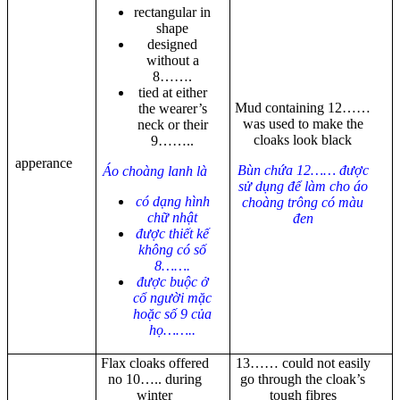
rectangular in
shape
designed
without a
8…….
tied at either
Mud containing 12……
the wearer’s
was used to make the
neck or their
cloaks look black
9……..
apperance
Bùn chứa 12…… được
Áo choàng lanh là
sử dụng để làm cho áo
có dạng hình
choàng trông có màu
chữ nhật
đen
được thiết kế
không có số
8…….
được buộc ở
cổ người mặc
hoặc số 9 của
họ……..
Flax cloaks offered
13…… could not easily
no 10….. during
go through the cloak’s
winter
tough fibres