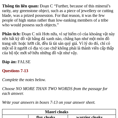
Thông tin liên quan:
Đoạn C “Further, because of this mineral’s
rarity, any greenstone object, such as a piece of jewellery or cutting
blade, was a prized possession. For that reason, it was the few
people of high status rather than low-ranking members of a tribe
who would possess such objects.”
Phân tích:
Đoạn C nói Hơn nữa, vì sự hiếm có của khoáng vật này
nên bất kỳ đồ vật bằng đá xanh nào, chẳng hạn như một món đồ
trang sức hoặc lưỡi cắt, đều là tài sản quý giá. Vì lý do đó, chỉ có
một số ít người có địa vị cao chứ không phải là thành viên cấp thấp
của bộ tộc mới sở hữu những đồ vật như vậy.
Đáp án:
FALSE
Questions 7-13
Complete the notes below.
Choose NO MORE THAN TWO WORDS from the passage for
each answer.
Write your answers in boxes 7-13 on your answer sheet.
Maori cloaks
flax cloaks
warrior cloaks