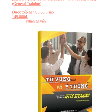
(General Training)
Được xếp hạng
5.00
5 sao
149.000
₫
Đăng ký khóa học
Đọc thử
Nhận tư vấn