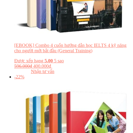
[EBOOK] Combo 4 cuốn hướng dẫn học IELTS 4 kỹ năng
cho người mới bắt đầu (General Training)
Được xếp hạng
5.00
5 sao
596.000
₫
400.000
₫
Đăng ký khóa học
Đọc thử
Nhận tư vấn
-22%