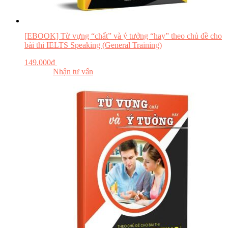
[EBOOK] Từ vựng “chất” và ý tưởng “hay” theo chủ đề cho
bài thi IELTS Speaking (General Training)
149.000
₫
Đăng ký khóa học
Đọc thử
Nhận tư vấn