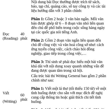
Nội dung bài Đọc thường được trích từ sách,
báo, tạp chí, quảng cáo, sổ tay công ty và các tài
liệu hướng dẫn với 3 phần chính:
Phần 1:
Gồm 2 hoặc 3 văn bản ngắn. Mỗi văn
bản được ghép từ 6 – 8 đoạn văn nhỏ liên quan
đến chủ đề phổ biến trong cuộc sống hàng ngày
tại các quốc gia nói tiếng Anh.
Đọc
40
(Reading)
phút
Phần 2:
Gồm 2 đoạn văn ngắn liên quan đến
chủ đề công việc và văn hoá công sở như: cách
ứng tuyển công việc, cách chào hỏi đồng
nghiệp, giao tiếp trong công việc,…
Phần 3:
Thí sinh sẽ phải đọc hiểu một bài văn
khá dài với nội dung xoay quanh những vấn đề
đang được quan tâm trong xã hội.
Cấu trúc bài thi Writing General bao gồm 2 phần
chính như sau:
Phần 1:
Viết một lá thư (tối thiểu 150 từ) về một
tình huống được cho sẵn với mục đích đề nghị
Viết
60
cung cấp thông tin hoặc giải thích chi tiết tình
phút
(Writing)
huống.