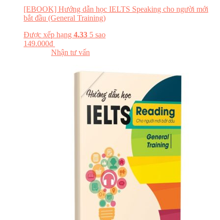
[EBOOK] Hướng dẫn học IELTS Speaking cho người mới
bắt đầu (General Training)
Được xếp hạng
4.33
5 sao
149.000
₫
Đăng ký khóa học
Đọc thử
Nhận tư vấn