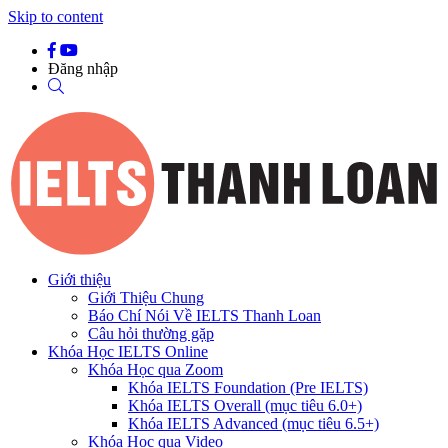
Skip to content
Đăng nhập
Giới thiệu
Giới Thiệu Chung
Báo Chí Nói Về IELTS Thanh Loan
Câu hỏi thường gặp
Khóa Học IELTS Online
Khóa Học qua Zoom
Khóa IELTS Foundation (Pre IELTS)
Khóa IELTS Overall (mục tiêu 6.0+)
Khóa IELTS Advanced (mục tiêu 6.5+)
Khóa Học qua Video