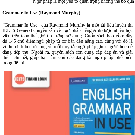
Ngữ pháp là một yếu tố quan trọng không thể bỏ qua 
Grammar In Use (Raymond Murphy)
“Grammar In Use” của Raymond Murphy là một tài liệu luyện thi
IELTS General chuyên sâu về ngữ pháp tiếng Anh được nhiều học
viên trên toàn thế giới tin tưởng sử dụng. Cuốn sách bao gồm đầy
đủ 145 chủ điểm ngữ pháp từ cơ bản đến nâng cao, cùng với đó là
ví dụ minh họa rõ ràng về mỗi quy tắc ngữ pháp giúp người học dễ
dàng tiếp thu. Ngoài ra, quyển sách còn cung cấp đáp án và giải
thích chi tiết, giúp bạn làm chủ các dạng bài ngữ pháp phổ biến
trong đề thi.