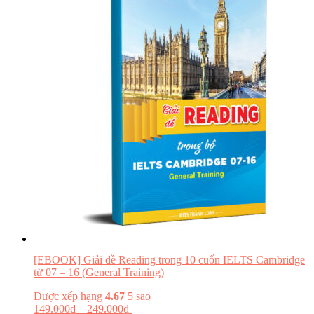
[EBOOK] Giải đề Reading trong 10 cuốn IELTS Cambridge
từ 07 – 16 (General Training)
Được xếp hạng
4.67
5 sao
149.000
₫
–
249.000
₫
Chọn tùy chọn