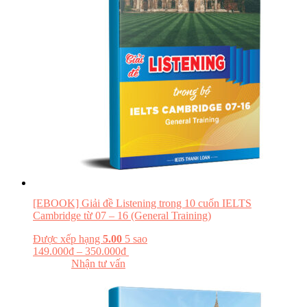
[EBOOK] Giải đề Listening trong 10 cuốn IELTS
Cambridge từ 07 – 16 (General Training)
Được xếp hạng
5.00
5 sao
149.000
₫
–
350.000
₫
Chọn tùy chọn
Đọc thử
Nhận tư vấn