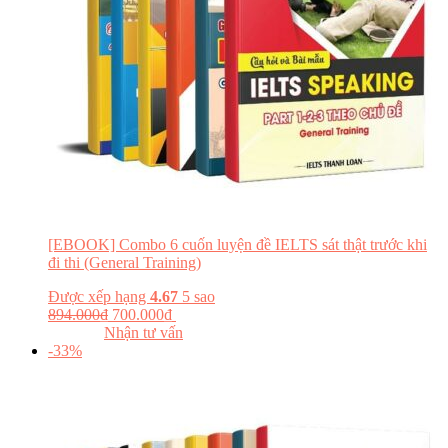
[EBOOK] Combo 6 cuốn luyện đề IELTS sát thật trước khi
đi thi (General Training)
Được xếp hạng
4.67
5 sao
894.000
₫
700.000
₫
Đăng ký khóa học
Đọc thử
Nhận tư vấn
-33%