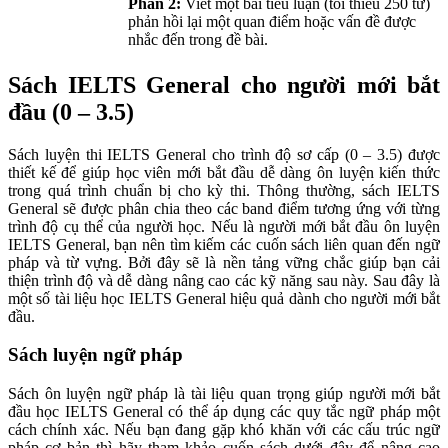
Phần 2:
Viết một bài tiểu luận (tối thiểu 250 từ)
phản hồi lại một quan điểm hoặc vấn đề được
nhắc đến trong đề bài.
Sách IELTS General cho người mới bắt
đầu (0 – 3.5)
Sách luyện thi IELTS General cho trình độ sơ cấp (0 – 3.5) được
thiết kế để giúp học viên mới bắt đầu dễ dàng ôn luyện kiến thức
trong quá trình chuẩn bị cho kỳ thi. Thông thường, sách IELTS
General sẽ được phân chia theo các band điểm tương ứng với từng
trình độ cụ thể của người học. Nếu là người mới bắt đầu ôn luyện
IELTS General, bạn nên tìm kiếm các cuốn sách liên quan đến ngữ
pháp và từ vựng. Bởi đây sẽ là nền tảng vững chắc giúp bạn cải
thiện trình độ và dễ dàng nâng cao các kỹ năng sau này. Sau đây là
một số tài liệu học IELTS General hiệu quả dành cho người mới bắt
đầu.
Sách luyện ngữ pháp
Sách ôn luyện ngữ pháp là tài liệu quan trọng giúp người mới bắt
đầu học IELTS General có thể áp dụng các quy tắc ngữ pháp một
cách chính xác. Nếu bạn đang gặp khó khăn với các cấu trúc ngữ
pháp cơ bản thì hãy tham khảo cuốn sách dưới đây để nâng cao