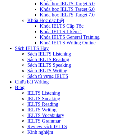
Khóa học IELTS Target 5.0
Khóa học IELTS Target 6.0
Khóa học IELTS Target 7.0
Khóa Học đặc biệt
Khóa IELTS Cấp Tốc
Khóa IELTS 1 kèm 1
Khóa IELTS General Training
Khoá IELTS Writing Online
Sách IELTS Hay
Sách IELTS Listening
Sách IELTS Reading
Sách IELTS Speaking
Sách IELTS Writing
Sách từ vựng IELTS
Chữa bài Writing
Blog
IELTS Listening
IELTS Speaking
IELTS Reading
IELTS Writing
IELTS Vocabulary
IELTS Grammar
Review sách IELTS
Kinh nghiệm