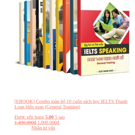
[EBOOK] Combo toàn bộ 10 cuốn sách học IELTS Thanh
Loan biên soạn (General Training)
Được xếp hạng
5.00
5 sao
1.490.000
₫
1.000.000
₫
Đăng ký khóa học
Đọc thử
Nhận tư vấn