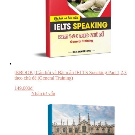
[EBOOK] Câu hỏi và Bài mẫu IELTS Speaking Part 1,2,3
theo chủ đề (General Training)
149.000
₫
Đăng ký khóa học
Đọc thử
Nhận tư vấn