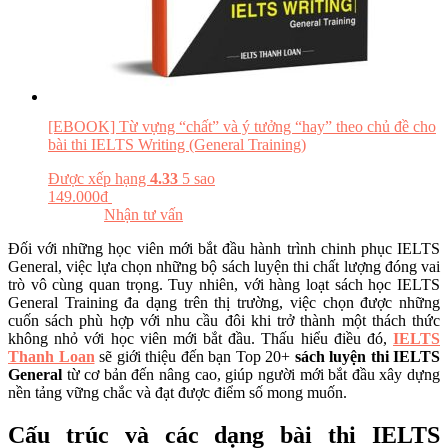
[EBOOK] Từ vựng “chất” và ý tưởng “hay” theo chủ đề cho
bài thi IELTS Writing (General Training)
Được xếp hạng
4.33
5 sao
149.000
₫
Đăng ký khóa học
Đọc thử
Nhận tư vấn
Đối với những học viên mới bắt đầu hành trình chinh phục IELTS
General, việc lựa chọn những bộ sách luyện thi chất lượng đóng vai
trò vô cùng quan trọng. Tuy nhiên, với hàng loạt sách học IELTS
General Training đa dạng trên thị trường, việc chọn được những
cuốn sách phù hợp với nhu cầu đôi khi trở thành một thách thức
không nhỏ với học viên mới bắt đầu. Thấu hiểu điều đó,
IELTS
Thanh Loan
sẽ giới thiệu đến bạn Top 20+
sách luyện thi IELTS
General
từ cơ bản đến nâng cao, giúp người mới bắt đầu xây dựng
nền tảng vững chắc và đạt được điểm số mong muốn.
Cấu trúc và các dạng bài thi IELTS