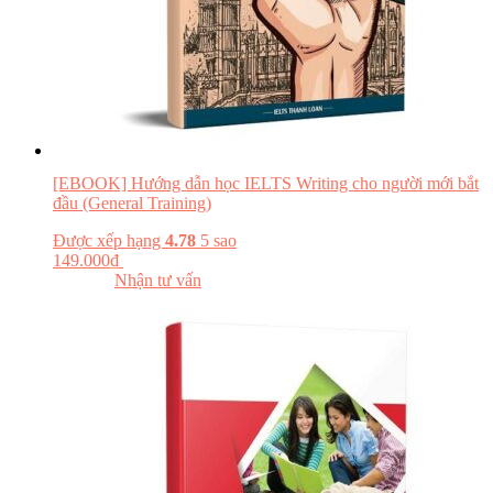
[EBOOK] Hướng dẫn học IELTS Writing cho người mới bắt
đầu (General Training)
Được xếp hạng
4.78
5 sao
149.000
₫
Đăng ký khóa học
Đọc thử
Nhận tư vấn