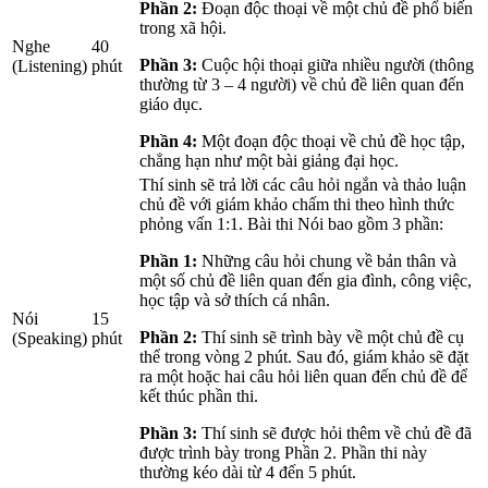
Phần 2:
Đoạn độc thoại về một chủ đề phổ biến
trong xã hội.
Nghe
40
Phần 3:
Cuộc hội thoại giữa nhiều người (thông
(Listening)
phút
thường từ 3 – 4 người) về chủ đề liên quan đến
giáo dục.
Phần 4:
Một đoạn độc thoại về chủ đề học tập,
chẳng hạn như một bài giảng đại học.
Thí sinh sẽ trả lời các câu hỏi ngắn và thảo luận
chủ đề với giám khảo chấm thi theo hình thức
phỏng vấn 1:1. Bài thi Nói bao gồm 3 phần:
Phần 1:
Những câu hỏi chung về bản thân và
một số chủ đề liên quan đến gia đình, công việc,
học tập và sở thích cá nhân.
Nói
15
Phần 2:
Thí sinh sẽ trình bày về một chủ đề cụ
(Speaking)
phút
thể trong vòng 2 phút. Sau đó, giám khảo sẽ đặt
ra một hoặc hai câu hỏi liên quan đến chủ đề để
kết thúc phần thi.
Phần 3:
Thí sinh sẽ được hỏi thêm về chủ đề đã
được trình bày trong Phần 2. Phần thi này
thường kéo dài từ 4 đến 5 phút.