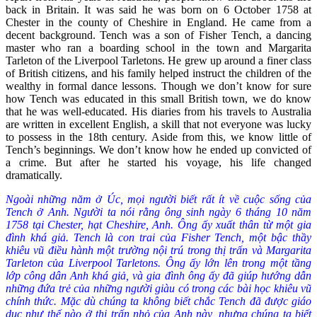
back in Britain. It was said he was born on 6 October 1758 at
Chester in the county of Cheshire in England. He came from a
decent background. Tench was a son of Fisher Tench, a dancing
master who ran a boarding school in the town and Margarita
Tarleton of the Liverpool Tarletons. He grew up around a finer class
of British citizens, and his family helped instruct the children of the
wealthy in formal dance lessons. Though we don’t know for sure
how Tench was educated in this small British town, we do know
that he was well-educated. His diaries from his travels to Australia
are written in excellent English, a skill that not everyone was lucky
to possess in the 18th century. Aside from this, we know little of
Tench’s beginnings. We don’t know how he ended up convicted of
a crime. But after he started his voyage, his life changed
dramatically.
Ngoài những năm ở Úc, mọi người biết rất ít về cuộc sống của
Tench ở Anh. Người ta nói rằng ông sinh ngày 6 tháng 10 năm
1758 tại Chester, hạt Cheshire, Anh. Ông ấy xuất thân từ một gia
đình khá giả. Tench là con trai của Fisher Tench, một bậc thầy
khiêu vũ điều hành một trường nội trú trong thị trấn và Margarita
Tarleton của Liverpool Tarletons. Ông ấy lớn lên trong một tầng
lớp công dân Anh khá giả, và gia đình ông ấy đã giúp hướng dẫn
những đứa trẻ của những người giàu có trong các bài học khiêu vũ
chính thức. Mặc dù chúng ta không biết chắc Tench đã được giáo
dục như thế nào ở thị trấn nhỏ của Anh này, nhưng chúng ta biết