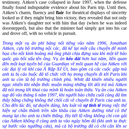
testimony. Aitken’s case collapsed in June 1997, when the defense
finally found indisputable evidence about his Paris trip. Until then,
Aitken’s charm, fluency and
flair
for theatrical displays of sincerity
looked as if they might bring him victory, they revealed that not only
was Aitken’s daughter not with him that day (when he was indeed
doorstepped), but also that the minister had simply got into his car
and drove off, with no vehicle in pursuit.
Trong một vụ án phỉ báng nổi tiếng vào năm 1996, Jonathan
Aitken, cựu bộ trưởng nội các, đã kể lại một câu chuyện để minh
họa cho nỗi kinh hoàng mà ông phải chịu đựng sau khi một tờ báo
quốc gia bôi xấu tên ông. Vụ án
kéo dài
hơn hai năm, liên quan
đến một loạt tuyên bố của Guardian về mối quan hệ của Aitken với
các đại lý vũ khí của Ả Rập Xê Út, bao gồm cả các cuộc gặp mà
anh ta bị cáo buộc đã tổ chức với họ trong chuyến đi tới Paris khi
anh ta còn là bộ trưởng chính phủ. Whitt đã khiến nhiều người
ngạc nhiên khi nhận thức muộn màng những lời dối trá mà Aitken
đã nói trong lời khai của mình là hoàn toàn thừa. Vụ án của Aitken
sụp đổ vào tháng 6 năm 1997, khi người bào chữa cuối cùng đã tìm
thấy bằng chứng không thể chối cãi về chuyến đi Paris của anh ta.
Cho đến lúc đó, sự duyên dáng, lưu loát và
sự tinh tế
trong việc thể
hiện sự chân thành trên sân khấu của Aitken dường như có thể
mang lại cho anh ta chiến thắng. Họ tiết lộ rằng không chỉ con gái
của Aitken không ở cùng anh ta vào ngày hôm đó (khi anh ta thực
sự bước vào ngưỡng cửa), mà cả bộ trưởng đã có chỉ cần lên xe