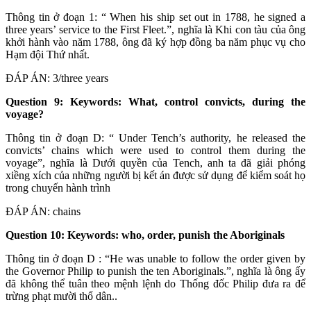
Thông tin ở đoạn 1: “ When his ship set out in 1788, he signed a
three years’ service to the First Fleet.”, nghĩa là Khi con tàu của ông
khởi hành vào năm 1788, ông đã ký hợp đồng ba năm phục vụ cho
Hạm đội Thứ nhất.
ĐÁP ÁN: 3/three years
Question 9: Keywords: What, control convicts, during the
voyage?
Thông tin ở đoạn D: “ Under Tench’s authority, he released the
convicts’ chains which were used to control them during the
voyage”, nghĩa là Dưới quyền của Tench, anh ta đã giải phóng
xiềng xích của những người bị kết án được sử dụng để kiểm soát họ
trong chuyến hành trình
ĐÁP ÁN: chains
Question 10: Keywords: who, order, punish the Aboriginals
Thông tin ở đoạn D : “He was unable to follow the order given by
the Governor Philip to punish the ten Aboriginals.”, nghĩa là ông ấy
đã không thể tuân theo mệnh lệnh do Thống đốc Philip đưa ra để
trừng phạt mười thổ dân..