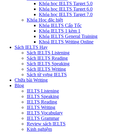
Khóa học IELTS Target 5.0
Khóa học IELTS Target 6.0
Khóa học IELTS Target 7.0
Khóa Học đặc biệt
Khóa IELTS Cấp Tốc
Khóa IELTS 1 kèm 1
Khóa IELTS General Training
Khoá IELTS Writing Online
Sách IELTS Hay
Sách IELTS Listening
Sách IELTS Reading
Sách IELTS Speaking
Sách IELTS Writing
Sách từ vựng IELTS
Chữa bài Writing
Blog
IELTS Listening
IELTS Speaking
IELTS Reading
IELTS Writing
IELTS Vocabulary
IELTS Grammar
Review sách IELTS
Kinh nghiệm