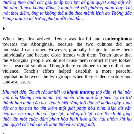
thường theo đuổi các giải pháp bạo lực để giải quyết xung đột với
thổ dân. Tench không đồng ý mạnh mẽ với phương pháp này. Tại
một thời điểm, ông ta không thể tuân theo mệnh lệnh do Thống đốc
Philip đưa ra để trừng phạt mười thổ dân..
E
When they first arrived, Tench was fearful and
contemptuous
towards the Aboriginals, because the two cultures did not
understand each other. However, gradually he got to know them
individually and became close friends with them. Tench knew that
the Aboriginal people would not cause them conflict if they looked
for a peaceful solution. Though there continued to be conflict and
violence, Tench’s efforts helped establish a more peaceful
negotiation between the two groups when they settled territory and
land-use issues.
Khi mới đến, Tench rất sợ hãi và
khinh thường
thổ dân, vì hai nền
văn hóa không hiểu nhau. Tuy nhiên, dần dần ông hiểu họ và trở
thành bạn thân của họ. Tench biết rằng thổ dân sẽ không gây xung
đột cho họ nếu họ tìm kiếm một giải pháp hòa bình. Mặc dù vẫn
tiếp tục có xung đột và bạo lực, những nỗ lực của Tench đã giúp
thiết lập một cuộc đàm phán hòa bình hơn giữa hai nhóm khi họ
giải quyết các vấn đề về lãnh thổ và sử dụng đất.