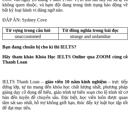
không quen thuộc, và hạm đội đang trong tình trạng báo động về
bất kỳ loại hành vi đáng ngờ nào.
ĐÁP ÁN: Sydney Cove
Từ vựng trong câu hỏi
Từ đồng nghĩa trong bài đọc
unaccustomed
strange and unfamiliar
Bạn đang chuẩn bị cho kì thi IELTS?
Hãy tham khảo Khóa Học IELTS Online qua ZOOM cùng cô
Thanh Loan
IELTS Thanh Loan –
giáo viên 10 năm kinh nghiệm
– trực tiếp
đứng lớp, tự tin mang đến khóa học chất lượng nhất, phương pháp
giảng dạy cô đọng dễ hiểu, giáo trình tự biên soạn cho lộ trình từ cơ
bản đến luyện đề chuyên sâu. Đặc biệt, học viên luôn được quan
tâm sát sao nhất, hỗ trợ không giới hạn, thúc đẩy kỷ luật học tập tốt
để đạt mục tiêu.
Tư vấn ngay