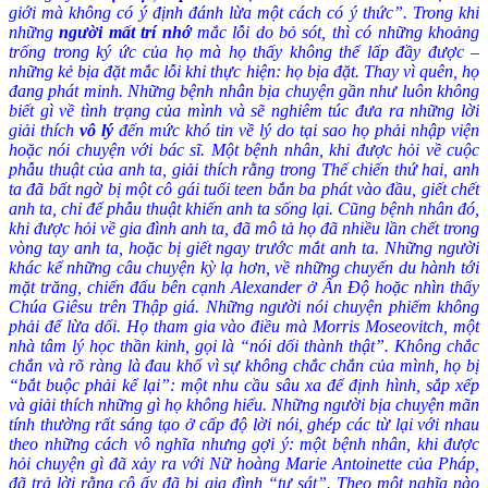
giới mà không có ý định đánh lừa một cách có ý thức”. Trong khi
những
người mất trí nhớ
mắc lỗi do bỏ sót, thì có những khoảng
trống trong ký ức của họ mà họ thấy không thể lấp đầy được –
những kẻ bịa đặt mắc lỗi khi thực hiện: họ bịa đặt. Thay vì quên, họ
đang phát minh. Những bệnh nhân bịa chuyện gần như luôn không
biết gì về tình trạng của mình và sẽ nghiêm túc đưa ra những lời
giải thích
vô lý
đến mức khó tin về lý do tại sao họ phải nhập viện
hoặc nói chuyện với bác sĩ. Một bệnh nhân, khi được hỏi về cuộc
phẫu thuật của anh ta, giải thích rằng trong Thế chiến thứ hai, anh
ta đã bất ngờ bị một cô gái tuổi teen bắn ba phát vào đầu, giết chết
anh ta, chỉ để phẫu thuật khiến anh ta sống lại. Cũng bệnh nhân đó,
khi được hỏi về gia đình anh ta, đã mô tả họ đã nhiều lần chết trong
vòng tay anh ta, hoặc bị giết ngay trước mắt anh ta. Những người
khác kể những câu chuyện kỳ lạ hơn, về những chuyến du hành tới
mặt trăng, chiến đấu bên cạnh Alexander ở Ấn Độ hoặc nhìn thấy
Chúa Giêsu trên Thập giá. Những người nói chuyện phiếm không
phải để lừa dối. Họ tham gia vào điều mà Morris Moseovitch, một
nhà tâm lý học thần kinh, gọi là “nói dối thành thật”. Không chắc
chắn và rõ ràng là đau khổ vì sự không chắc chắn của mình, họ bị
“bắt buộc phải kể lại”: một nhu cầu sâu xa để định hình, sắp xếp
và giải thích những gì họ không hiểu. Những người bịa chuyện mãn
tính thường rất sáng tạo ở cấp độ lời nói, ghép các từ lại với nhau
theo những cách vô nghĩa nhưng gợi ý: một bệnh nhân, khi được
hỏi chuyện gì đã xảy ra với Nữ hoàng Marie Antoinette của Pháp,
đã trả lời rằng cô ấy đã bị gia đình “tự sát”. Theo một nghĩa nào