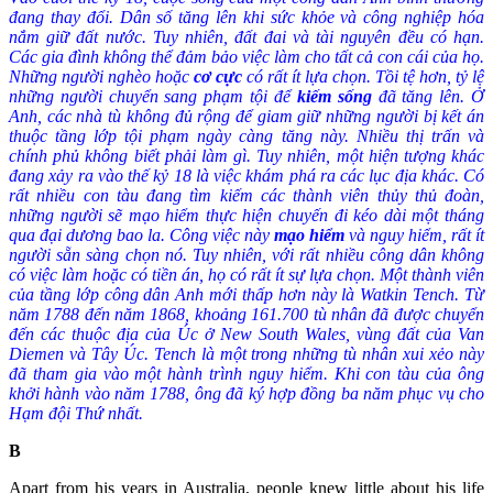
đang thay đổi. Dân số tăng lên khi sức khỏe và công nghiệp hóa
nắm giữ đất nước. Tuy nhiên, đất đai và tài nguyên đều có hạn.
Các gia đình không thể đảm bảo việc làm cho tất cả con cái của họ.
Những người nghèo hoặc
cơ cực
có rất ít lựa chọn. Tồi tệ hơn, tỷ lệ
những người chuyển sang phạm tội để
kiếm sống
đã tăng lên. Ở
Anh, các nhà tù không đủ rộng để giam giữ những người bị kết án
thuộc tầng lớp tội phạm ngày càng tăng này. Nhiều thị trấn và
chính phủ không biết phải làm gì. Tuy nhiên, một hiện tượng khác
đang xảy ra vào thế kỷ 18 là việc khám phá ra các lục địa khác. Có
rất nhiều con tàu đang tìm kiếm các thành viên thủy thủ đoàn,
những người sẽ mạo hiểm thực hiện chuyến đi kéo dài một tháng
qua đại dương bao la. Công việc này
mạo hiểm
và nguy hiểm, rất ít
người sẵn sàng chọn nó. Tuy nhiên, với rất nhiều công dân không
có việc làm hoặc có tiền án, họ có rất ít sự lựa chọn. Một thành viên
của tầng lớp công dân Anh mới thấp hơn này là Watkin Tench. Từ
năm 1788 đến năm 1868, khoảng 161.700 tù nhân đã được chuyển
đến các thuộc địa của Úc ở New South Wales, vùng đất của Van
Diemen và Tây Úc. Tench là một trong những tù nhân xui xẻo này
đã tham gia vào một hành trình nguy hiểm. Khi con tàu của ông
khởi hành vào năm 1788, ông đã ký hợp đồng ba năm phục vụ cho
Hạm đội Thứ nhất.
B
Apart from his years in Australia, people knew little about his life