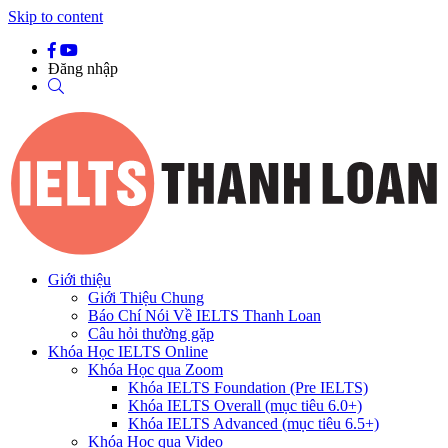
Skip to content
Đăng nhập
Giới thiệu
Giới Thiệu Chung
Báo Chí Nói Về IELTS Thanh Loan
Câu hỏi thường gặp
Khóa Học IELTS Online
Khóa Học qua Zoom
Khóa IELTS Foundation (Pre IELTS)
Khóa IELTS Overall (mục tiêu 6.0+)
Khóa IELTS Advanced (mục tiêu 6.5+)
Khóa Học qua Video