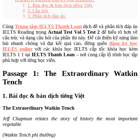
1. Bản đọc & bản dịch tiếng Việt
2. Câu hỏi
3. Phân tích đáp án
Cùng
Trung tâm IELTS Thanh Loan
dịch đề và phân tích đáp án
IELTS Reading trong
Actual Test Vol 5 Test 2
để hiểu rõ hơn về
cấu trúc và dạng câu hỏi của phần thi này. Để cải thiện kỹ năng làm
bài nhanh chóng và đạt kết quả cao, đừng quên
đăng ký học
IELTS online
với các khóa học IELTS cấp tốc khóa học kèm
IELTS 1 1 tại
IELTS Thanh Loan
– nơi cung cấp lộ trình học tập
phù hợp với từng học viên.
Passage 1: The Extraordinary Watkin
Tench
1. Bài đọc & bản dịch tiếng Việt
The Extraordinary Watkin Tench
Jeff Chapman relates the story of history the most important
vegetable
(Watkin Tench phi thường)