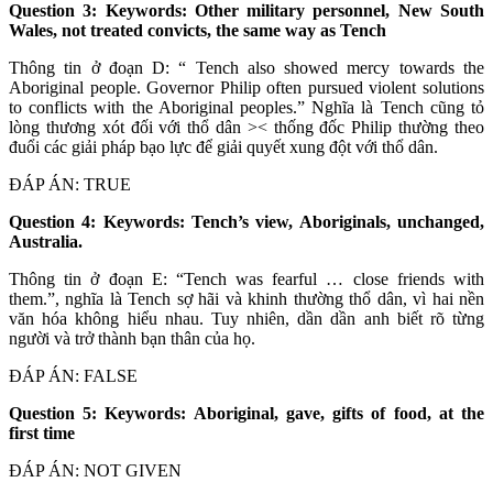
Question 3: Keywords: Other military personnel, New South
Wales, not treated convicts, the same way as Tench
Thông tin ở đoạn D: “ Tench also showed mercy towards the
Aboriginal people. Governor Philip often pursued violent solutions
to conflicts with the Aboriginal peoples.” Nghĩa là Tench cũng tỏ
lòng thương xót đối với thổ dân >< thống đốc Philip thường theo
đuổi các giải pháp bạo lực để giải quyết xung đột với thổ dân.
ĐÁP ÁN: TRUE
Question 4: Keywords: Tench’s view, Aboriginals, unchanged,
Australia.
Thông tin ở đoạn E: “Tench was fearful … close friends with
them.”, nghĩa là Tench sợ hãi và khinh thường thổ dân, vì hai nền
văn hóa không hiểu nhau. Tuy nhiên, dần dần anh biết rõ từng
người và trở thành bạn thân của họ.
ĐÁP ÁN: FALSE
Question 5: Keywords: Aboriginal, gave, gifts of food, at the
first time
ĐÁP ÁN: NOT GIVEN