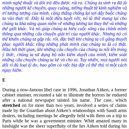
minh nghệ thuật và dối trá đều được rút ra. Chúng ta sinh ra đã là
những người kể chuyện, quay cuồng, tường thuật từ kinh nghiệm và
trí tưởng tượng của mình, căng thẳng chống lại sợi dây buộc chúng
ta vào thực tế. Đây là một điều tuyệt vời; nó là thứ mang lại cho
chúng ta khả năng quan niệm về những tương lai thay thế và những
thế giới khác. Và nó giúp chúng ta hiểu cuộc sống của chính mình
thông qua những câu chuyện giải trí của người khác. Nhưng nó có
thể khiến chúng ta gặp rắc rối, đặc biệt khi chúng ta cố gắng thuyết
phục người khác rằng những phát minh của chúng ta là có thật.
Hầu hết thời gian, khi những câu chuyện của chúng ta nổi lên trong
ý thức, chúng ta sử dụng bộ não kiểm duyệt của mình, kiểm soát
những câu chuyện chúng ta kể và cho ai. Tuy nhiên, mọi người nói
dối vì đủ loại lý do, bao gồm cả việc bịa đặt có thể thú vị một cách
nguy hiểm.
E
During a now-famous libel case in 1996, Jonathan Aitken, a former
cabinet minister, recounted a tale to illustrate the horrors he endured
after a national newspaper tainted his name. The case, which
stretched
on for more than two years, involved a series of claims
made by the Guardian about Aitken’s relationships with Saudi arms
dealers, including meetings he allegedly held with them on a trip to
Paris while he was a government minister. Whitt amazed many in
hindsight was the sheer superfluity of the lies Aitken told during his