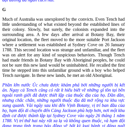
G
Much of Australia was unexplored by the convicts. Even Tench had
little understanding of what existed beyond the established lines of
their colony. Slowly, but surely, the colonists expanded into the
surrounding area. A few days after arrival at Botany Bay, their
original location, the fleet moved to the more suitable Port Jackson
where a settlement was established at Sydney Cove on 26 January
1788. This second location was strange and unfamiliar, and the fleet
was on alert for any kind of suspicious behaviors. Though Tench
had made friends in Botany Bay with Aboriginal peoples, he could
not be sure this new land would be uninhabited. He recalled the first
time he stepped into this unfamiliar ground with a boy who helped
Tench navigate. In these new lands, he met an old Aboriginal.
Phần lớn nước Úc chưa được khám phá bởi những người bị kết
án. Ngay cả Tench cũng có rất ít hiểu biết về những gì tồn tại bên
ngoài ranh giới đã được thiết lập của thuộc địa của họ. Dần dần,
nhưng chắc chắn, những người thuộc địa đã mở rộng ra khu vực
xung quanh. Vài ngày sau khi đến Vịnh Botany, vị trí ban đầu của
họ, hạm đội di chuyển đến Cảng Jackson phù hợp hơn, nơi một khu
định cư được thành lập tại Sydney Cove vào ngày 26 tháng 1 năm
1788. Vị trí thứ hai này rất xa lạ và không quen thuộc, và hạm đội
đang trong tình trạng báo động về bất kỳ loại hành vi đáng ngờ