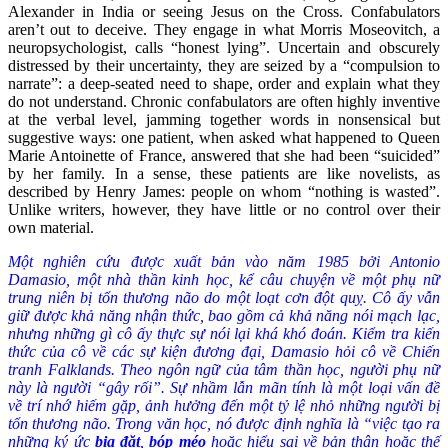
Alexander in India or seeing Jesus on the Cross. Confabulators
aren’t out to deceive. They engage in what Morris Moseovitch, a
neuropsychologist, calls “honest lying”. Uncertain and obscurely
distressed by their uncertainty, they are seized by a “compulsion to
narrate”: a deep-seated need to shape, order and explain what they
do not understand. Chronic confabulators are often highly inventive
at the verbal level, jamming together words in nonsensical but
suggestive ways: one patient, when asked what happened to Queen
Marie Antoinette of France, answered that she had been “suicided”
by her family. In a sense, these patients are like novelists, as
described by Henry James: people on whom “nothing is wasted”.
Unlike writers, however, they have little or no control over their
own material.
Một nghiên cứu được xuất bản vào năm 1985 bởi Antonio
Damasio, một nhà thần kinh học, kể câu chuyện về một phụ nữ
trung niên bị tổn thương não do một loạt cơn đột quỵ. Cô ấy vẫn
giữ được khả năng nhận thức, bao gồm cả khả năng nói mạch lạc,
nhưng những gì cô ấy thực sự nói lại khá khó đoán. Kiểm tra kiến
thức của cô về các sự kiện đương đại, Damasio hỏi cô về Chiến
tranh Falklands. Theo ngôn ngữ của tâm thần học, người phụ nữ
này là người “gây rối”. Sự nhầm lẫn mãn tính là một loại vấn đề
về trí nhớ hiếm gặp, ảnh hưởng đến một tỷ lệ nhỏ những người bị
tổn thương não. Trong văn học, nó được định nghĩa là “việc tạo ra
những ký ức
bịa đặt
,
bóp méo
hoặc hiểu sai về bản thân hoặc thế