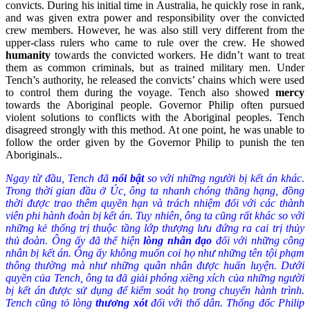
convicts. During his initial time in Australia, he quickly rose in rank,
and was given extra power and responsibility over the convicted
crew members. However, he was also still very different from the
upper-class rulers who came to rule over the crew. He showed
humanity
towards the convicted workers. He didn’t want to treat
them as common criminals, but as trained military men. Under
Tench’s authority, he released the convicts’ chains which were used
to control them during the voyage. Tench also showed
mercy
towards the Aboriginal people. Governor Philip often pursued
violent solutions to conflicts with the Aboriginal peoples. Tench
disagreed strongly with this method. At one point, he was unable to
follow the order given by the Governor Philip to punish the ten
Aboriginals..
Ngay từ đầu, Tench đã
nổi bật
so với những người bị kết án khác.
Trong thời gian đầu ở Úc, ông ta nhanh chóng thăng hạng, đồng
thời được trao thêm quyền hạn và trách nhiệm đối với các thành
viên phi hành đoàn bị kết án. Tuy nhiên, ông ta cũng rất khác so với
những kẻ thống trị thuộc tầng lớp thượng lưu đứng ra cai trị thủy
thủ đoàn. Ông ấy đã thể hiện
lòng nhân đạo
đối với những công
nhân bị kết án. Ông ấy không muốn coi họ như những tên tội phạm
thông thường mà như những quân nhân được huấn luyện. Dưới
quyền của Tench, ông ta đã giải phóng xiềng xích của những người
bị kết án được sử dụng để kiểm soát họ trong chuyến hành trình.
Tench cũng tỏ lòng
thương xót
đối với thổ dân. Thống đốc Philip