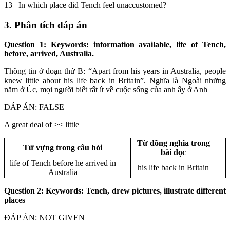
13 In which place did Tench feel unaccustomed?
3. Phân tích đáp án
Question 1: Keywords: information available, life of Tench,
before, arrived, Australia.
Thông tin ở đoạn thứ B: “Apart from his years in Australia, people
knew little about his life back in Britain”. Nghĩa là Ngoài những
năm ở Úc, mọi người biết rất ít về cuộc sống của anh ấy ở Anh
ĐÁP ÁN: FALSE
A great deal of >< little
Từ đồng nghĩa trong
Từ vựng trong câu hỏi
bài đọc
life of Tench before he arrived in
his life back in Britain
Australia
Question 2: Keywords: Tench, drew pictures, illustrate different
places
ĐÁP ÁN: NOT GIVEN