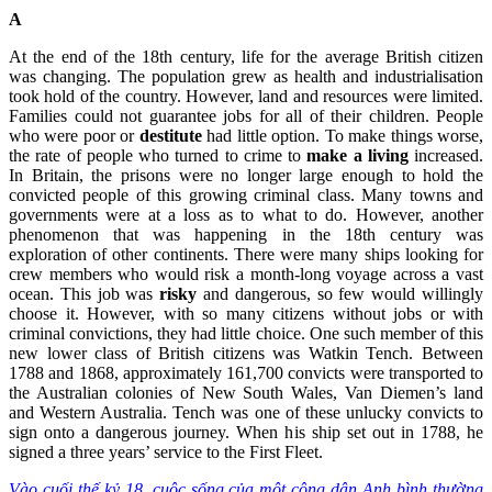
A
At the end of the 18th century, life for the average British citizen
was changing. The population grew as health and industrialisation
took hold of the country. However, land and resources were limited.
Families could not guarantee jobs for all of their children. People
who were poor or
destitute
had little option. To make things worse,
the rate of people who turned to crime to
make a living
increased.
In Britain, the prisons were no longer large enough to hold the
convicted people of this growing criminal class. Many towns and
governments were at a loss as to what to do. However, another
phenomenon that was happening in the 18th century was
exploration of other continents. There were many ships looking for
crew members who would risk a month-long voyage across a vast
ocean. This job was
risky
and dangerous, so few would willingly
choose it. However, with so many citizens without jobs or with
criminal convictions, they had little choice. One such member of this
new lower class of British citizens was Watkin Tench. Between
1788 and 1868, approximately 161,700 convicts were transported to
the Australian colonies of New South Wales, Van Diemen’s land
and Western Australia. Tench was one of these unlucky convicts to
sign onto a dangerous journey. When his ship set out in 1788, he
signed a three years’ service to the First Fleet.
Vào cuối thế kỷ 18, cuộc sống của một công dân Anh bình thường