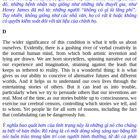
đó, những bệnh nhân này giống như những tiểu thuyết gia, như
Henry James đã mô tả: những người “không có gì là lãng phí”.
Tuy nhiên, không giống như các nhà văn, họ có rất ít hoặc không
có quyền kiểm soát đối với tài liệu của chính họ.
D
The wider significance of this condition is what it tells us about
ourselves. Evidently, there is a gushing river of verbal creativity in
the normal human mind, from which both artistic invention and
lying are drawn. We are born storytellers, spinning narrative out of
our experience and imagination, straining against the leash that
keeps us tethered to reality. This is a wonderful thing; it is what
gives us our ability to conceive of alternative futures and different
worlds. And it helps us to understand our own lives through the
entertaining stories of others. But it can lead us into trouble,
particularly when we try to persuade others that our inventions are
real. Most of the time, as our stories bubble up to consciousness, we
exercise our cerebral censors, controlling which stories we tell, and
to whom. Yet people lie for all sorts of reasons, including the fact
that confabulating can be dangerously fun.
Ý nghĩa bao quát hơn của tình trạng này là những gì nó cho chúng
ta biết về bản thân. Rõ ràng là có một dòng sông sáng tạo bằng lời
nói tuôn trào trong tâm trí con người bình thường, từ đó cả phát