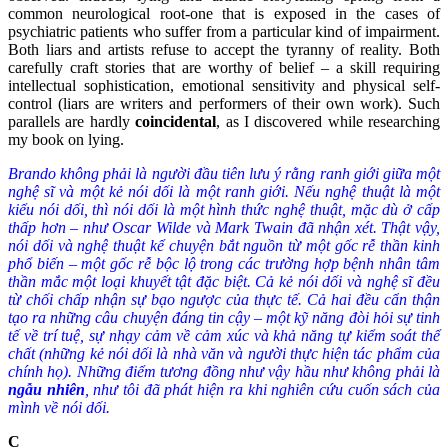
common neurological root-one that is exposed in the cases of
psychiatric patients who suffer from a particular kind of impairment.
Both liars and artists refuse to accept the tyranny of reality. Both
carefully craft stories that are worthy of belief – a skill requiring
intellectual sophistication, emotional sensitivity and physical self-
control (liars are writers and performers of their own work). Such
parallels are hardly
coincidental
, as I discovered while researching
my book on lying.
Brando không phải là người đầu tiên lưu ý rằng ranh giới giữa một
nghệ sĩ và một kẻ nói dối là một ranh giới. Nếu nghệ thuật là một
kiểu nói dối, thì nói dối là một hình thức nghệ thuật, mặc dù ở cấp
thấp hơn – như Oscar Wilde và Mark Twain đã nhận xét. Thật vậy,
nói dối và nghệ thuật kể chuyện bắt nguồn từ một gốc rễ thần kinh
phổ biến – một gốc rễ bộc lộ trong các trường hợp bệnh nhân tâm
thần mắc một loại khuyết tật đặc biệt. Cả kẻ nói dối và nghệ sĩ đều
từ chối chấp nhận sự bạo ngược của thực tế. Cả hai đều cẩn thận
tạo ra những câu chuyện đáng tin cậy – một kỹ năng đòi hỏi sự tinh
tế về trí tuệ, sự nhạy cảm về cảm xúc và khả năng tự kiểm soát thể
chất (những kẻ nói dối là nhà văn và người thực hiện tác phẩm của
chính họ). Những điểm tương đồng như vậy hầu như không phải là
ngẫu nhiên
, như tôi đã phát hiện ra khi nghiên cứu cuốn sách của
mình về nói dối.
C