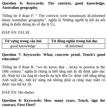
Question 6: Keywords: The convicts, good knowledge,
Australian geography.
Thông tin ở đoạn F: “ The convicts were notoriously ill-informed
about Australian geography”, nghĩa là Những người bị kết án nổi
tiếng là thiếu thông tin về địa lý Úc,
ĐÁP ÁN: FALSE
Từ vựng trong câu hỏi
Từ đồng nghĩa trong bài đọc
good knowledge
ill-informed
Question 7: Keywords: What, concrete proof, Tench’s good
education?
Thông tin ở đoạn B: “we do know that …lucky to possess in the
18th century.” nghĩa là chúng ta biết rằng anh ấy đã được giáo dục
tốt. Nhật ký của ông từ chuyến du lịch đến Úc được viết bằng tiếng
Anh xuất sắc, một kỹ năng mà không phải ai cũng may mắn có
được vào thế kỷ 18.
ĐÁP ÁN: His diaries
Question 8: Keywords: How many years, Tench, sign the
contract, First Fleet?