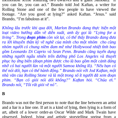
you can lie, you can act.” Brando told Jod Kaftan, a writer for
Rolling Stone and one of the few people to have viewed the
footage. “Are you good at lying?” asked Kaftan. “Jesus.” said
Brando, “I’m fabulous at it”.
Không lâu trước khi qua đời, Marlon Brando đang thực hiện một
loạt video hướng dẫn về diễn xuất, anh ấy gọi là “Lying for a
living”. Trong
đoạn phim
còn sót lại, có thể thấy Brando đang đưa
ra lời khuyên thần kỳ về nghề của mình cho một nhóm cho cùng
nhóm người có chung niềm đam mê như Hollywood nhiệt tình bao
gồm Leonardo Di Caprio và Sean Penn. Brando cũng tuyển dụng
những người ngẫu nhiên trên đường phố Los Angeles và thuyết
phục họ ứng biến (đoạn phim được cho là bao gồm một cảnh đáng
nhớ có hai người lùn và một người Samoa khổng lồ). “Nếu bạn có
thể nói dối, bạn có thể hành động.” Brando nói với Jod Kaftan, một
nhà văn của Rolling Stone và là một trong số ít người đã xem đoạn
phim. “Bạn có giỏi nói dối không?” Kaftan hỏi. “Chúa ơi.”
Brando nói, “Tôi rất giỏi về nó”.
B
Brando was not the first person to note that the line between an artist
and a liar is a line one. If art is a kind of lying, then lying is a form of
art, albeit of a lower order-as Oscar Wilde and Mark Twain have
observed. Indeed, lying and artistic storytelling spring from a