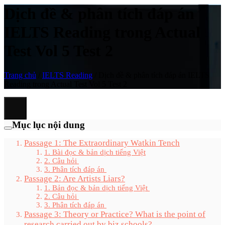
Dịch đề & phân tích đáp án
IELTS Reading trong Actual
Test Vol 5 Test 2
Trang chủ
/
IELTS Reading
/
Dịch đề & phân tích đáp án IELTS
Reading trong Actual Test Vol 5 Test 2
Mục lục nội dung
Passage 1: The Extraordinary Watkin Tench
1. Bài đọc & bản dịch tiếng Việt
2. Câu hỏi
3. Phân tích đáp án
Passage 2: Are Artists Liars?
1. Bản đọc & bản dịch tiếng Việt
2. Câu hỏi
3. Phân tích đáp án
Passage 3: Theory or Practice? What is the point of
research carried out by biz schools?