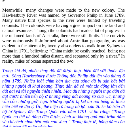
F
Meanwhile, many changes were made to the new colony. The
Hawkesbury River was named by Governor Philip in June 1789.
Many native bird species to the river were hunted by traveling
colonists. The colonists were having a great impact on the land and
natural resources. Though the colonists had made a lot of progress in
the untamed lands of Australia, there were still limits. The convicts
were notoriously ill-informed about Australian geography, as was
evident in the attempt by twenty absconders to walk from Sydney to
China in 1791, believing: “China might be easily reached, being not
more than a hundred miles distant, and separated only by a river.” In
reality, miles of ocean separated the two.
Trong khi đó, nhiều thay đổi đã được thực hiện đối với thuộc địa
mới. Sông Hawkesbury được Thống đốc Philip đặt tên vào tháng 6
năm 1789. Nhiều loài chim bản địa của sông đã bị săn bắt bởi
những người đi khai hoang. Thực dân đã có một tác động lớn đến
đất đai và tài nguyên thiên nhiên. Mặc dù những người thực dân đã
đạt được nhiều tiến bộ ở những vùng đất hoang sơ của Úc, nhưng
vẫn còn những giới hạn. Những người bị kết án nổi tiếng là thiếu
hiểu biết về địa lý Úc, thể hiện rõ trong nỗ lực của 20 kẻ bỏ trốn đi
bộ từ Sydney đến Trung Quốc vào năm 1791, vì tin rằng: “Trung
Quốc có thể dễ dàng đến được, cách xa không quá một trăm dặm
và chỉ cách nhau bên một con sông.” Trong thực tế, hàng dặm của
đại dương đã ngăn cách hai.