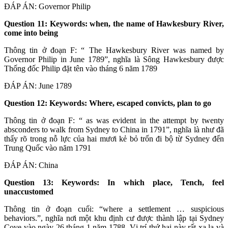
ĐÁP ÁN: Governor Philip
Question 11: Keywords: when, the name of Hawkesbury River,
come into being
Thông tin ở đoạn F: “ The Hawkesbury River was named by
Governor Philip in June 1789”, nghĩa là Sông Hawkesbury được
Thống đốc Philip đặt tên vào tháng 6 năm 1789
ĐÁP ÁN: June 1789
Question 12: Keywords: Where, escaped convicts, plan to go
Thông tin ở đoạn F: “ as was evident in the attempt by twenty
absconders to walk from Sydney to China in 1791”, nghĩa là như đã
thấy rõ trong nỗ lực của hai mươi kẻ bỏ trốn đi bộ từ Sydney đến
Trung Quốc vào năm 1791
ĐÁP ÁN: China
Question 13: Keywords: In which place, Tench, feel
unaccustomed
Thông tin ở đoạn cuối: “where a settlement … suspicious
behaviors.”, nghĩa nơi một khu định cư được thành lập tại Sydney
Cove vào ngày 26 tháng 1 năm 1788. Vị trí thứ hai này rất xa lạ và