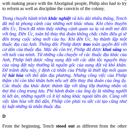
with making peace with the Aboriginal people, Philip also had to try
to reform as well as discipline the convicts of the colony.
Trong chuyến hành trình
khắc nghiệt
và kéo dài nhiều tháng, Tench
đã mô tả phong cảnh của những nơi khác nhau. Khi chèo thuyền
đến Úc, Tench đã nhìn thấy những cảnh quan xa lạ và mới mẻ đối
với ông. Đến Úc, toàn bộ thủy thủ đoàn không chắc chắn điều gì sẽ
đến trong cuộc sống mới của họ. Khi đến Úc, họ thành lập một
thuộc địa của Anh. Thống đốc Philip được
trao
toàn quyền đối với
cư dân của thuộc địa. Mặc dù còn trẻ, Philip đã được
khai sáng
so
với tuổi của mình. Từ những câu chuyện về các thuộc địa khác của
Anh, Philip biết được rằng xung đột với các dân tộc nguyên thủy
của vùng đất này thường là nguồn gốc của xung đột và khó khăn.
Để tránh điều này, ý định cá nhân của Philip là thiết lập mối quan
hệ
hài hòa
với thổ dân địa phương. Nhưng công việc của Philip
thậm chí còn khó khăn hơn nếu xét đến thủy thủ đoàn của ông ấy.
Các thuộc địa khác được thành lập với tầng lớp thương nhân và
thợ thủ công trung lưu. Phi hành đoàn của ông ấy là những người
bị kết án, những người có ít kỹ năng khác ngoài tiền án. Cùng với
việc làm hòa với thổ dân, Philip còn phải ra sức cải tạo cũng như
kỷ luật những tù nhân thuộc địa.
D
From the beginning, Tench
stood out
as different from the other