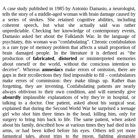
A case study published in 1985 by Antonio Damasio, a neurologist,
tells the story of a middle-aged woman with brain damage caused by
a series of strokes. She retained cognitive abilities, including
coherent speech, but what she actually said was rather
unpredictable. Checking her knowledge of contemporary events,
Damasio asked her about the Falklands War. In the language of
psychiatry, this woman was “confabulating”. Chronic confabulation
is a rare type of memory problem that affects a small proportion of
brain damaged people. In the literature it is defined as “the
production of
fabricated
,
distorted
or misinterpreted memories
about oneself or the world, without the conscious intention to
deceive”. Whereas
amnesiacs
make errors of omission, there are
gaps in their recollections they find impossible to fill – confabulators
make errors of commission: they make tilings up. Rather than
forgetting, they are inventing. Confabulating patients are nearly
always oblivious to their own condition, and will earnestly give
absurdly
implausible explanations of why they’re in hospital, or
talking to a doctor. One patient, asked about his surgical sear,
explained that during the Second World War he surprised a teenage
girl who shot him three times in the head, killing him, only for
surgery to bring him back to life. The same patient, when asked
about his family, described how at various times they had died in his
arms, or had been killed before his eyes. Others tell yet more
fantastical tales, about trips to the moon, fighting alongside