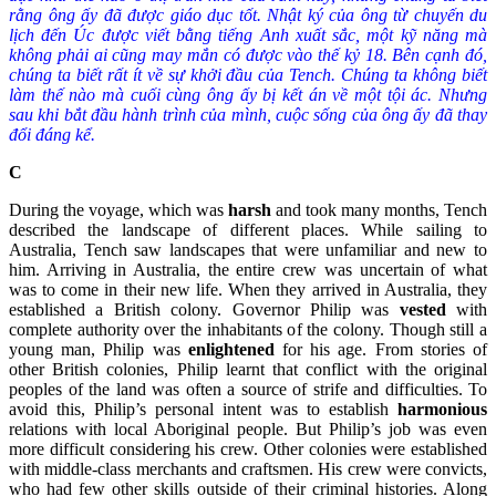
rằng ông ấy đã được giáo dục tốt. Nhật ký của ông từ chuyến du
lịch đến Úc được viết bằng tiếng Anh xuất sắc, một kỹ năng mà
không phải ai cũng may mắn có được vào thế kỷ 18. Bên cạnh đó,
chúng ta biết rất ít về sự khởi đầu của Tench. Chúng ta không biết
làm thế nào mà cuối cùng ông ấy bị kết án về một tội ác. Nhưng
sau khi bắt đầu hành trình của mình, cuộc sống của ông ấy đã thay
đổi đáng kể.
C
During the voyage, which was
harsh
and took many months, Tench
described the landscape of different places. While sailing to
Australia, Tench saw landscapes that were unfamiliar and new to
him. Arriving in Australia, the entire crew was uncertain of what
was to come in their new life. When they arrived in Australia, they
established a British colony. Governor Philip was
vested
with
complete authority over the inhabitants of the colony. Though still a
young man, Philip was
enlightened
for his age. From stories of
other British colonies, Philip learnt that conflict with the original
peoples of the land was often a source of strife and difficulties. To
avoid this, Philip’s personal intent was to establish
harmonious
relations with local Aboriginal people. But Philip’s job was even
more difficult considering his crew. Other colonies were established
with middle-class merchants and craftsmen. His crew were convicts,
who had few other skills outside of their criminal histories. Along