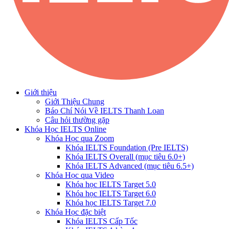
Giới thiệu
Giới Thiệu Chung
Báo Chí Nói Về IELTS Thanh Loan
Câu hỏi thường gặp
Khóa Học IELTS Online
Khóa Học qua Zoom
Khóa IELTS Foundation (Pre IELTS)
Khóa IELTS Overall (mục tiêu 6.0+)
Khóa IELTS Advanced (mục tiêu 6.5+)
Khóa Học qua Video
Khóa học IELTS Target 5.0
Khóa học IELTS Target 6.0
Khóa học IELTS Target 7.0
Khóa Học đặc biệt
Khóa IELTS Cấp Tốc