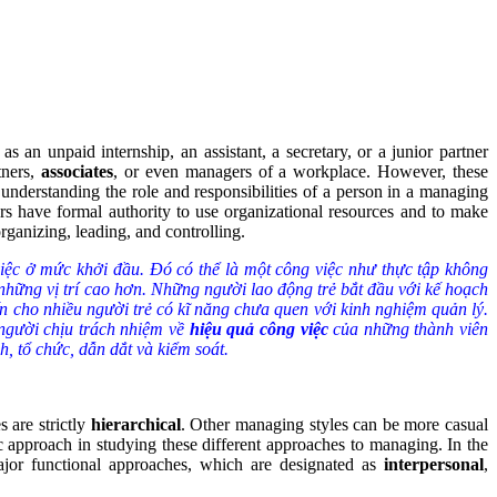
 an unpaid internship, an assistant, a secretary, or a junior partner
tners,
associates
, or even managers of a workplace. However, these
nderstanding the role and responsibilities of a person in a managing
s have formal authority to use organizational resources and to make
rganizing, leading, and controlling.
 việc ở mức khởi đầu. Đó có thể là một công việc như thực tập không
n những vị trí cao hơn. Những người lao động trẻ bắt đầu với kế hoạch
ến cho nhiều người trẻ có kĩ năng chưa quen với kinh nghiệm quản lý.
 người chịu trách nhiệm về
hiệu quả công việc
của những thành viên
, tổ chức, dẫn dắt và kiểm soát.
 are strictly
hierarchical
. Other managing styles can be more casual
 approach in studying these different approaches to managing. In the
major functional approaches, which are designated as
interpersonal
,