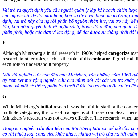
Vai trò ra quyết định yêu cầu người quản lý lập kế hoạch chiến lượ
các nguồn lực để đổi mới hàng hóa và dịch vụ, hoặc để
mở rộng
kin
định, vai trò này của người phân bổ nguồn nhân lực, vai trò này li
lớn, bao gồm quyết định về ngân sách, trong đó những nhà quản lý
phân phối, hoặc các đơn vị lao động, để đạt được sự thống nhất đối 
F
Although Mintzberg’s initial research in 1960s helped
categorize
man
research to other roles, such as the role of
disseminator
, figurehead, 
each role to understand it properly.
Mặc dù nghiên cứu ban đầu của Mintzberg vào những năm 1960 gi
ấy xem xét mở rộng nghiên cứu của mình đối với các vai trò khác,
nhau, và một hệ thống phân loại mới được tạo ra cho mỗi vai trò để
G
While Mintzberg’s
initial
research was helpful in starting the conve
multiple categories, the role of manager is still more complex. There 
Mintzberg’s research was not always effective. The research, when appl
Trong khi nghiên cứu
đầu tiên
của Mintzberg hữu ích để bắt đầu cho 
có rất nhiều loại công việc khác nhau, nhưng vai trò của người quản