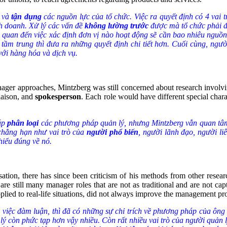
c và
tận dụng
các nguồn lực của tổ chức. Việc ra quyết định có 4 vai 
h doanh. Xử lý các vấn đề
không lường trước
được mà tổ chức phải đố
ên quan đến việc xác định đơn vị nào hoạt động sẽ cần bao nhiêu ngu
 tầm trung thì đưa ra những quyết định chi tiết hơn. Cuối cùng, ngư
với hàng hóa và dịch vụ.
ager approaches, Mintzberg was still concerned about research involvi
liaison, and
spokesperson
. Each role would have different special char
úp
phân loại
các phương pháp quản lý, nhưng Mintzberg vẫn quan tâm 
 chẳng hạn như vai trò của
người phổ biến
, người lãnh đạo, người li
 hiểu đúng về nó.
rsation, there has since been criticism of his methods from other rese
are still many manager roles that are not as traditional and are not cap
ied to real-life situations, did not always improve the management proce
việc đàm luận, thì đã có những sự chỉ trích về phương pháp của ông 
 lý còn phức tạp hơn vậy nhiều. Còn rất nhiều vai trò của người quản 