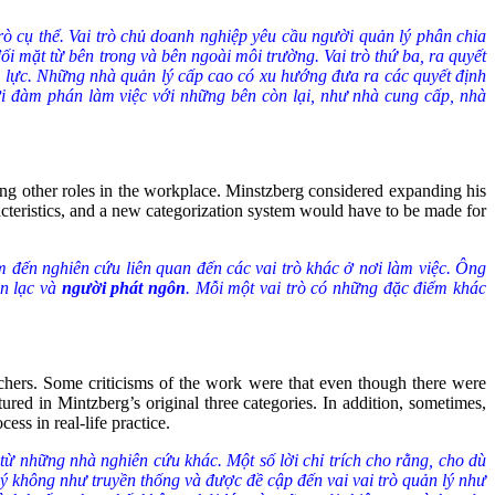
trò cụ thể. Vai trò chủ doanh nghiệp yêu cầu người quản lý phân chia
i mặt từ bên trong và bên ngoài môi trường. Vai trò thứ ba, ra quyết
ồn lực. Những nhà quản lý cấp cao có xu hướng đưa ra các quyết định
ời đàm phán làm việc với những bên còn lại, như nhà cung cấp, nhà
ng other roles in the workplace. Minstzberg considered expanding his
acteristics, and a new categorization system would have to be made for
đến nghiên cứu liên quan đến các vai trò khác ở nơi làm việc. Ông
ên lạc và
người phát ngôn
. Mỗi một vai trò có những đặc điểm khác
archers. Some criticisms of the work were that even though there were
tured in Mintzberg’s original three categories. In addition, sometimes,
ss in real-life practice.
từ những nhà nghiên cứu khác. Một số lời chỉ trích cho rằng, cho dù
lý không như truyền thống và được đề cập đến vai vai trò quản lý như