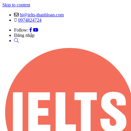
Skip to content
hi@ielts-thanhloan.com
0974824724
Follow:
Đăng nhập