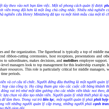
iệt tùy theo vào nơi bạn làm việc. Một số phong cách quản lý được
ph
h viên trong đội hơn là một ông chủ cứng nhắc. Nhiều nhà nghiên cứ
 nghiên cứu Henry Mintzberg đã tạo ra một hình mẫu của một tổ chức
s and the organization. The figurehead is typically a top of middle 
nd ribbon-cutting ceremonies, host receptions, presentations and othe
ns to subordinates, makes decisions, and
mobilises
employee support. T
er-level managers look to top management for this leadership example. I
share resources. This role is particularly critical for middle managers,
 time periods.
iên và cơ cấu tổ chức. Người đứng đầu thường là một người quản lý c
 họp của công ty. Họ cũng tham gia vào các cuộc cắt băng khánh thành
 đóng vai trò như một tấm gương cho các nhân viên khác noi theo, đ
ệc lựa chọn và đào tạo nhân viên. Người quản lý nhất thiết phải là n
 để làm theo. Trong vai trò
liên lạc
, một người quản lý phải
phối hợp
trọng với những người quản lý cấp trung, những người phải
cạnh tra
ng thời gian dài.