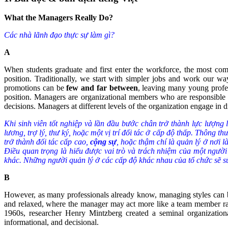
What the Managers Really Do?
Các nhà lãnh đạo thực sự làm gì?
A
When students graduate and first enter the workforce, the most commo
position. Traditionally, we start with simpler jobs and work our wa
promotions can be
few and far between
, leaving many young profes
position. Managers are organizational members who are responsible
decisions. Managers at different levels of the organization engage in d
Khi sinh viên tốt nghiệp và lần đầu bước chân trở thành lực lượng 
lương, trợ lý, thư ký, hoặc một vị trí đối tác ở cấp độ thấp. Thông 
trở thành đối tác cấp cao,
cộng sự
, hoặc thậm chí là quản lý ở nơi 
Điều quan trọng là hiểu được vai trò và trách nhiệm của một ngườ
khác. Những người quản lý ở các cấp độ khác nhau của tổ chức sẽ sử
B
However, as many professionals already know, managing styles can 
and relaxed, where the manager may act more like a team member rath
1960s, researcher Henry Mintzberg created a seminal organization
informational, and decisional.