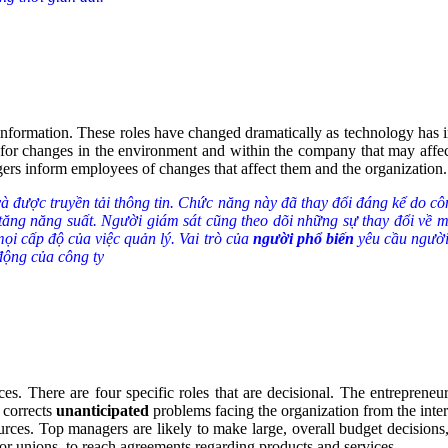
 information. These roles have changed dramatically as technology ha
or changes in the environment and within the company that may affect
gers inform employees of changes that affect them and the organizati
và được truyền tải thông tin. Chức năng này đã thay đổi đáng kể do c
 tăng năng suất. Người giám sát cũng theo dõi những sự thay đổi về 
mọi cấp độ của việc quản lý. Vai trò của
người phổ biến
yêu cầu người 
động của công ty
ces. There are four specific roles that are decisional. The entreprene
 corrects
unanticipated
problems facing the organization from the inter
urces. Top managers are likely to make large, overall budget decision
abor unions, to reach agreements regarding products and services.