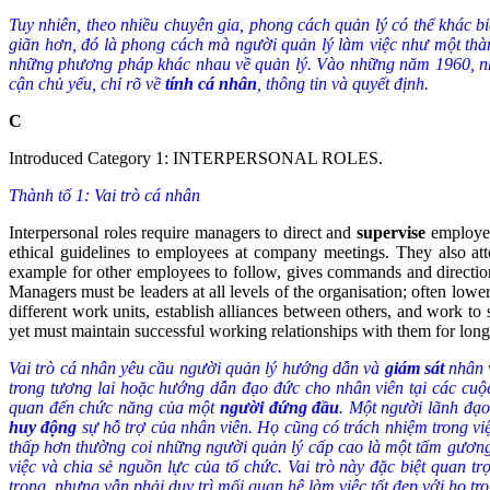
Tuy nhiên, theo nhiều chuyên gia, phong cách quản lý có thể khác b
giãn hơn, đó là phong cách mà người quản lý làm việc như một thàn
những phương pháp khác nhau về quản lý. Vào những năm 1960, nhà
cận chủ yếu, chỉ rõ về
tính cá nhân
, thông tin và quyết định.
C
Introduced Category 1: INTERPERSONAL ROLES.
Thành tố 1: Vai trò cá nhân
Interpersonal roles require managers to direct and
supervise
employee
ethical guidelines to employees at company meetings. They also atte
example for other employees to follow, gives commands and directio
Managers must be leaders at all levels of the organisation; often low
different work units, establish alliances between others, and work to 
yet must maintain successful working relationships with them for long
Vai trò cá nhân yêu cầu người quản lý hướng dẫn và
giám sát
nhân v
trong tương lai hoặc hướng dẫn đạo đức cho nhân viên tại các cuộc
quan đến chức năng của một
người đứng đầu
. Một người lãnh đạo
huy động
sự hỗ trợ của nhân viên. Họ cũng có trách nhiệm trong vi
thấp hơn thường coi những người quản lý cấp cao là một tấm gương
việc và chia sẻ nguồn lực của tổ chức. Vai trò này đặc biệt quan 
trọng, nhưng vẫn phải duy trì mối quan hệ làm việc tốt đẹp với họ tro