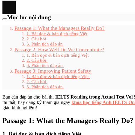
Mục lục nội dung
Passage 1: What the Managers Really Do?
1. Bài đọc & bản dịch tiếng Việt
2. Câu hỏi
3. Phân tích đáp án
Passage 2: How Well Do We Concentrate?
1. Bản đọc & bản dịch tiếng Việt
2. Câu hỏi
3. Phân tích đáp án
Passage 3: Improving Patient Safety
1. Bản đọc & bản dịch tiếng Việt
2. Câu hỏi
3. Phân tích đáp án
Bạn cần đáp án cho bài thi
IELTS Reading trong Actual Test Vol 5
thi thật, hãy đăng ký tham gia ngay
khóa học tiếng Anh IELTS On
giàu kinh nghiệm!
Passage 1: What the Managers Really Do?
1. Bài đọc & bản dịch tiếng Việt