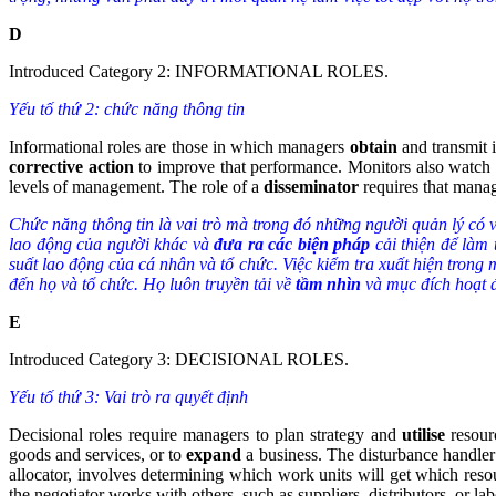
D
Introduced Category 2: INFORMATIONAL ROLES.
Yếu tố thứ 2: chức năng thông tin
Informational roles are those in which managers
obtain
and transmit
corrective action
to improve that performance. Monitors also watch f
levels of management. The role of a
disseminator
requires that mana
Chức năng thông tin là vai trò mà trong đó những người quản lý có 
lao động của người khác và
đưa ra các biện pháp
cải thiện để làm
suất lao động của cá nhân và tổ chức. Việc kiểm tra xuất hiện trong 
đến họ và tổ chức. Họ luôn truyền tải về
tầm nhìn
và mục đích hoạt 
E
Introduced Category 3: DECISIONAL ROLES.
Yếu tố thứ 3: Vai trò ra quyết định
Decisional roles require managers to plan strategy and
utilise
resour
goods and services, or to
expand
a business. The disturbance handler
allocator, involves determining which work units will get which reso
the negotiator works with others, such as suppliers, distributors, or l