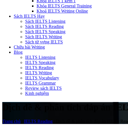
Khóa IELTS 1 kèm 1
Khóa IELTS General Training
Khoá IELTS Writing Online
Sách IELTS Hay
Sách IELTS Listening
Sách IELTS Reading
Sách IELTS Speaking
Sách IELTS Writing
Sách từ vựng IELTS
Chữa bài Writing
Blog
IELTS Listening
IELTS Speaking
IELTS Reading
IELTS Writing
IELTS Vocabulary
IELTS Grammar
Review sách IELTS
Kinh nghiệm
Dịch đề & phân tích đáp án IELT
Trang chủ
/
IELTS Reading
/
Dịch đề & phân tích đáp án IELTS Readi