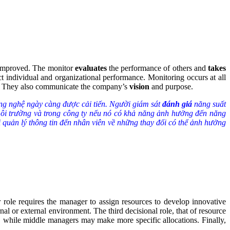
s improved. The monitor
evaluates
the performance of others and
takes
 individual and organizational performance. Monitoring occurs at all
on. They also communicate the company’s
vision
and purpose.
ông nghệ ngày càng được cải tiến. Người giám sát
đánh giá
năng suất
môi trường và trong công ty nếu nó có khả năng ảnh hưởng đến năng
quản lý thông tin đến nhân viên về những thay đổi có thể ảnh hưởng
ur role requires the manager to assign resources to develop innovative
nal or external environment. The third decisional role, that of resource
s, while middle managers may make more specific allocations. Finally,