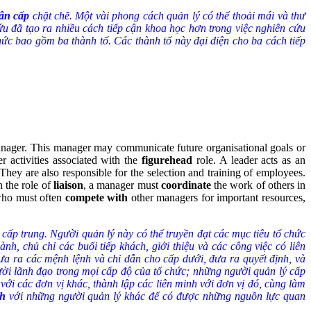
ân cấp
chặt chẽ. Một vài phong cách quản lý có thể thoải mái và thư
u đã tạo ra nhiều cách tiếp cận khoa học hơn trong việc nghiên cứu
 bao gồm ba thành tố. Các thành tố này đại diện cho ba cách tiếp
manager. This manager may communicate future organisational goals or
r activities associated with the
figurehead
role. A leader acts as an
hey are also responsible for the selection and training of employees.
n the role of
liaison
, a manager must
coordinate
the work of others in
 who must often
compete with
other managers for important resources,
ấp trung. Người quản lý này có thể truyền đạt các mục tiêu tổ chức
, chủ chỉ các buổi tiếp khách, giới thiệu và các công việc có liên
ưa ra các mệnh lệnh và chỉ dẫn cho cấp dưới, đưa ra quyết định, và
gười lãnh đạo trong mọi cấp độ của tổ chức; những người quản lý cấp
với các đơn vị khác, thành lập các liên minh với đơn vị đó, cùng làm
nh
với những người quản lý khác để có được những nguồn lực quan