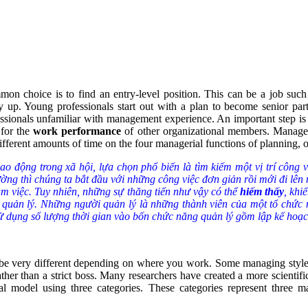
n choice is to find an entry-level position. This can be a job such as
y up. Young professionals start out with a plan to become senior par
sionals unfamiliar with management experience. An important step is u
 for the
work performance
of other organizational members. Manager
ifferent amounts of time on the four managerial functions of planning, o
lao động trong xã hội, lựa chọn phổ biến là tìm kiếm một vị trí công
thường thì chúng ta bắt đầu với những công việc đơn giản rồi mới đi lê
làm việc. Tuy nhiên, những sự thăng tiến như vậy có thể
hiếm thấy
, khi
i quản lý. Những người quản lý là những thành viên của một tổ chức
 dụng số lượng thời gian vào bốn chức năng quản lý gồm lập kế hoạch
be very different depending on where you work. Some managing styles
er than a strict boss. Many researchers have created a more scientific
al model using three categories. These categories represent three 