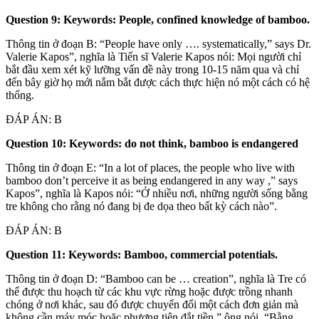
Question 9: Keywords: People, confined knowledge of bamboo.
Thông tin ở đoạn B: “People have only …. systematically,” says Dr.
Valerie Kapos”, nghĩa là Tiến sĩ Valerie Kapos nói: Mọi người chỉ
bắt đầu xem xét kỹ lưỡng vấn đề này trong 10-15 năm qua và chỉ
đến bây giờ họ mới nắm bắt được cách thực hiện nó một cách có hệ
thống.
ĐÁP ÁN: B
Question 10: Keywords: do not think, bamboo is endangered
Thông tin ở đoạn E: “In a lot of places, the people who live with
bamboo don’t perceive it as being endangered in any way ,” says
Kapos”, nghĩa là Kapos nói: “Ở nhiều nơi, những người sống bằng
tre không cho rằng nó đang bị đe dọa theo bất kỳ cách nào”.
ĐÁP ÁN: B
Question 11: Keywords: Bamboo, commercial potentials.
Thông tin ở đoạn D: “Bamboo can be … creation”, nghĩa là Tre có
thể được thu hoạch từ các khu vực rừng hoặc được trồng nhanh
chóng ở nơi khác, sau đó được chuyển đổi một cách đơn giản mà
không cần máy móc hoặc phương tiện đắt tiền,” ông nói. “Bằng