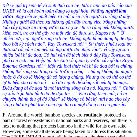
Xét về giá trị kinh tế và sinh thái của tre, bức tranh do báo cáo của
UNEP vẽ là cái hoàn toàn đáng lo ngại hơn. Những
người làm
vườn
nhạy bén sẽ phát hiện ra một điều trái ngược rõ ràng ở đây.
Những người đã theo xu hướng gần đây trong việc trồng những
loài cây ngoại lai trong vườn của họ sẽ chỉ ra rằng nếu không được
kiểm soát, tre có thể gây ra một vấn đề thực sự. Kapos nói ” Ở
nhiều nơi, mọi người sống với tre, không nghĩ là nó đang bị đe dọa
theo bất kỳ cách nào”. Ray Townsend nói ” Sự thực, nhiều loại tre
thực sự rất xâm lấn nếu chúng được du nhập vào”. vì vậy tại sao
nhiều loài bị đe dọa. Có hai vấn để tách biệt ở đây Ray Townsend,
phó chủ tịch của Hiệp hội tre Anh và quản lý vườn cây gỗ tại Royal
Botanic Gardens nói.” Một vài loại thực vật bị đe dọa bởi vì chúng
không thể sống sót trong môi trường sống – chúng không đủ mạnh
hoặc ở đó có lẽ không đủ số lượng chúng. Nhưng tre có thể có thể
tự lo liệu cho chính nó – nó đủ mạnh để sống sót nếu bị bỏ mặc.
Điều đang bị đe dọa là môi trường sống của nó. Kapos nói ” Chính
sự xáo trộn hữu hình đã đe dọa tre”. ” Khi rừng biến mất, nó bị
chuyển thành thứ gì đó khác” sẽ không có bất kỳ nơi nào cho cây
rừng như tre phát triển nếu bạn tạo ra một đồng cỏ cho gia súc.
F
.
Around the world, bamboo species are
routinely
protected as
part of forest ecosystems in national parks and reserves, but there is
next to nothing that protects bamboo in the wild for its own sake.
However, some small steps are being taken to address this situation.
The UNEP-INBAR report will help conservationists to establish