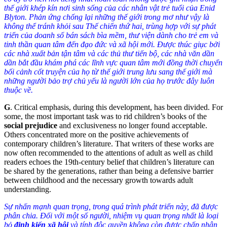
thế giới khép kín nơi sinh sống của các nhân vật trẻ tuổi của Enid
Blyton. Phản ứng chống lại những thế giới trong mơ như vậy là
không thể tránh khỏi sau Thế chiến thứ hai, trùng hợp với sự phát
triển của doanh số bán sách bìa mềm, thư viện dành cho trẻ em và
tinh thần quan tâm đến đạo đức và xã hội mới. Được thúc giục bởi
các nhà xuất bản tận tâm và các thủ thư tiến bộ, các nhà văn dần
dần bắt đầu khám phá các lĩnh vực quan tâm mới đồng thời chuyển
bối cảnh cốt truyện của họ từ thế giới trung lưu sang thế giới mà
những người bảo trợ chủ yếu là người lớn của họ trước đây luôn
thuộc về.
G
.
Critical emphasis, during this development, has been divided. For
some, the most important task was to rid children’s books of the
social prejudice
and exclusiveness no longer found acceptable.
Others concentrated more on the positive achievements of
contemporary children’s literature. That writers of these works are
now often recommended to the attentions of adult as well as child
readers echoes the 19th-century belief that children’s literature can
be shared by the generations, rather than being a defensive barrier
between childhood and the necessary growth towards adult
understanding.
Sự nhấn mạnh quan trọng, trong quá trình phát triển này, đã được
phân chia. Đối với một số người, nhiệm vụ quan trọng nhất là loại
bỏ
định kiến xã hội
và tính độc quyền không còn được chấp nhận