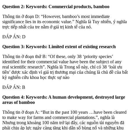
Question 2: Keywords: Commercial products, bamboo
Thông tin ở đoạn D: “However, bamboo’s most immediate
significance lies in its economic value.” Nghĩa là Tuy nhiên, ý nghĩa
trực tiếp nhất của tre nằm ở giá trị kinh tế của nó.
ĐÁP ÁN: D
Question 3: Keywords: Limited extent of existing research
Thông tin ở đoạn thứ B: “Of these, only 38 ‘priority species’
identified for their commercial value have been the subject of any
real scientific research”. Nghĩa là Trong số này, chỉ có 38 ‘loài ưu
tiên’ được xác định vì giá trị thương mại của chúng là chủ đề của bất
kỳ nghiên cứu khoa học thực sự nào
ĐÁP ÁN: B
Question 4: Keywords: A human development, destroyed large
areas of bamboo
Thông tin ở đoạn A: “But in the past 100 years …have been cleared
to make way for farms and commercial plantations.”, nghĩa là
Nhưng trong khoảng 100 năm trở lại đây, các nguồn tài nguyên đã
phải chịu áp lực ngày càng tăng khi dân số bùng nổ và những khu