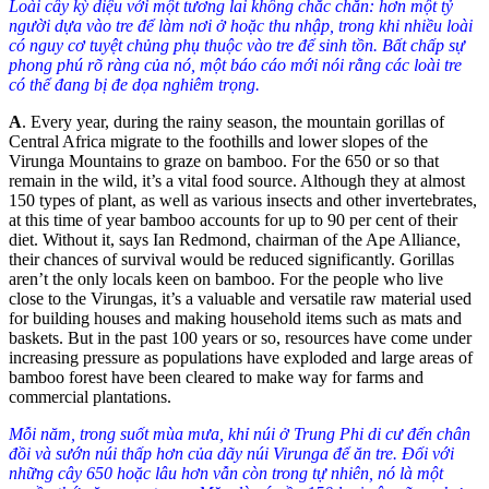
Loài cây kỳ diệu với một tương lai không chắc chắn: hơn một tỷ
người dựa vào tre để làm nơi ở hoặc thu nhập, trong khi nhiều loài
có nguy cơ tuyệt chủng phụ thuộc vào tre để sinh tồn. Bất chấp sự
phong phú rõ ràng của nó, một báo cáo mới nói rằng các loài tre
có thể đang bị đe dọa nghiêm trọng.
A
.
Every year, during the rainy season, the mountain gorillas of
Central Africa migrate to the foothills and lower slopes of the
Virunga Mountains to graze on bamboo. For the 650 or so that
remain in the wild, it’s a vital food source. Although they at almost
150 types of plant, as well as various insects and other invertebrates,
at this time of year bamboo accounts for up to 90 per cent of their
diet. Without it, says Ian Redmond, chairman of the Ape Alliance,
their chances of survival would be reduced significantly. Gorillas
aren’t the only locals keen on bamboo. For the people who live
close to the Virungas, it’s a valuable and versatile raw material used
for building houses and making household items such as mats and
baskets. But in the past 100 years or so, resources have come under
increasing pressure as populations have exploded and large areas of
bamboo forest have been cleared to make way for farms and
commercial plantations.
Mỗi năm, trong suốt mùa mưa, khỉ núi ở Trung Phi di cư đến chân
đồi và sướn núi thấp hơn của dãy núi Virunga để ăn tre. Đối với
những cây 650 hoặc lâu hơn vẫn còn trong tự nhiên, nó là một