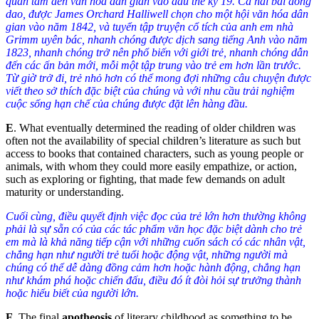
quan tâm đến văn hóa dân gian vào đầu thế kỷ 19. Cả hai bài đồng
dao, được James Orchard Halliwell chọn cho một hội văn hóa dân
gian vào năm 1842, và tuyển tập truyện cổ tích của anh em nhà
Grimm uyên bác, nhanh chóng được dịch sang tiếng Anh vào năm
1823, nhanh chóng trở nên phổ biến với giới trẻ, nhanh chóng dẫn
đến các ấn bản mới, mỗi một tập trung vào trẻ em hơn lần trước.
Từ giờ trở đi, trẻ nhỏ hơn có thể mong đợi những câu chuyện được
viết theo sở thích đặc biệt của chúng và với nhu cầu trải nghiệm
cuộc sống hạn chế của chúng được đặt lên hàng đầu.
E
.
What eventually determined the reading of older children was
often not the availability of special children’s literature as such but
access to books that contained characters, such as young people or
animals, with whom they could more easily empathize, or action,
such as exploring or fighting, that made few demands on adult
maturity or understanding.
Cuối cùng, điều quyết định việc đọc của trẻ lớn hơn thường không
phải là sự sẵn có của các tác phẩm văn học đặc biệt dành cho trẻ
em mà là khả năng tiếp cận với những cuốn sách có các nhân vật,
chẳng hạn như người trẻ tuổi hoặc động vật, những người mà
chúng có thể dễ dàng đồng cảm hơn hoặc hành động, chẳng hạn
như khám phá hoặc chiến đấu, điều đó ít đòi hỏi sự trưởng thành
hoặc hiểu biết của người lớn.
F
.
The final
apotheosis
of literary childhood as something to be