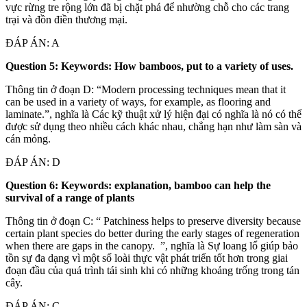
vực rừng tre rộng lớn đã bị chặt phá để nhường chỗ cho các trang
trại và đồn điền thương mại.
ĐÁP ÁN: A
Question 5: Keywords: How bamboos, put to a variety of uses.
Thông tin ở đoạn D: “Modern processing techniques mean that it
can be used in a variety of ways, for example, as flooring and
laminate.”, nghĩa là Các kỹ thuật xử lý hiện đại có nghĩa là nó có thể
được sử dụng theo nhiều cách khác nhau, chẳng hạn như làm sàn và
cán mỏng.
ĐÁP ÁN: D
Question 6: Keywords: explanation, bamboo can help the
survival of a range of plants
Thông tin ở đoạn C: “ Patchiness helps to preserve diversity because
certain plant species do better during the early stages of regeneration
when there are gaps in the canopy. ”, nghĩa là Sự loang lổ giúp bảo
tồn sự đa dạng vì một số loài thực vật phát triển tốt hơn trong giai
đoạn đầu của quá trình tái sinh khi có những khoảng trống trong tán
cây.
ĐÁP ÁN: C