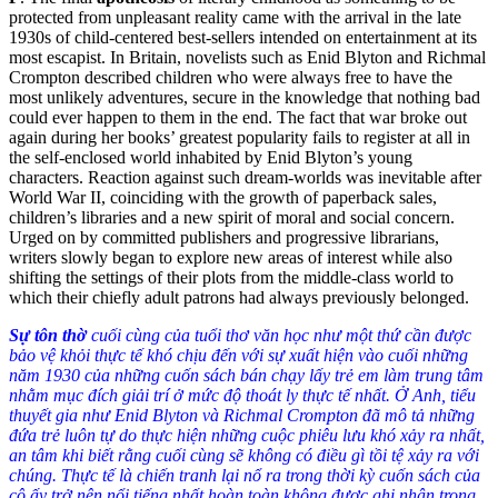
protected from unpleasant reality came with the arrival in the late
1930s of child-centered best-sellers intended on entertainment at its
most escapist. In Britain, novelists such as Enid Blyton and Richmal
Crompton described children who were always free to have the
most unlikely adventures, secure in the knowledge that nothing bad
could ever happen to them in the end. The fact that war broke out
again during her books’ greatest popularity fails to register at all in
the self-enclosed world inhabited by Enid Blyton’s young
characters. Reaction against such dream-worlds was inevitable after
World War II, coinciding with the growth of paperback sales,
children’s libraries and a new spirit of moral and social concern.
Urged on by committed publishers and progressive librarians,
writers slowly began to explore new areas of interest while also
shifting the settings of their plots from the middle-class world to
which their chiefly adult patrons had always previously belonged.
Sự tôn thờ
cuối cùng của tuổi thơ văn học như một thứ cần được
bảo vệ khỏi thực tế khó chịu đến với sự xuất hiện vào cuối những
năm 1930 của những cuốn sách bán chạy lấy trẻ em làm trung tâm
nhằm mục đích giải trí ở mức độ thoát ly thực tế nhất. Ở Anh, tiểu
thuyết gia như Enid Blyton và Richmal Crompton đã mô tả những
đứa trẻ luôn tự do thực hiện những cuộc phiêu lưu khó xảy ra nhất,
an tâm khi biết rằng cuối cùng sẽ không có điều gì tồi tệ xảy ra với
chúng. Thực tế là chiến tranh lại nổ ra trong thời kỳ cuốn sách của
cô ấy trở nên nổi tiếng nhất hoàn toàn không được ghi nhận trong