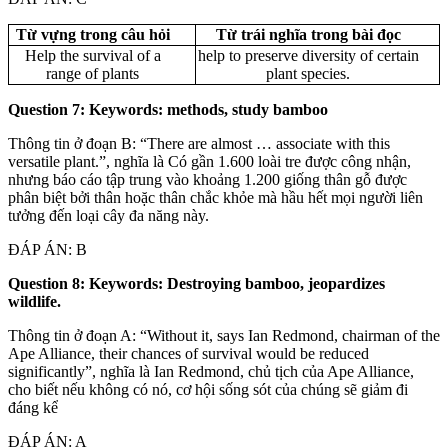
Từ vựng trong câu hỏi
Từ trái nghĩa trong bài đọc
Help the survival of a
help to preserve diversity of certain
range of plants
plant species.
Question 7: Keywords: methods, study bamboo
Thông tin ở đoạn B: “There are almost … associate with this
versatile plant.”, nghĩa là Có gần 1.600 loài tre được công nhận,
nhưng báo cáo tập trung vào khoảng 1.200 giống thân gỗ được
phân biệt bởi thân hoặc thân chắc khỏe mà hầu hết mọi người liên
tưởng đến loại cây đa năng này.
ĐÁP ÁN: B
Question 8: Keywords: Destroying bamboo, jeopardizes
wildlife.
Thông tin ở đoạn A: “Without it, says Ian Redmond, chairman of the
Ape Alliance, their chances of survival would be reduced
significantly”, nghĩa là Ian Redmond, chủ tịch của Ape Alliance,
cho biết nếu không có nó, cơ hội sống sót của chúng sẽ giảm đi
đáng kể
ĐÁP ÁN: A