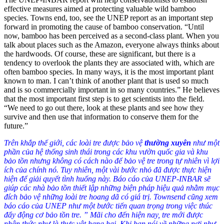
effective measures aimed at protecting valuable wild bamboo
species. Towns end, too, see the UNEP report as an important step
forward in promoting the cause of bamboo conservation. “Until
now, bamboo has been perceived as a second-class plant. When you
talk about places such as the Amazon, everyone always thinks about
the hardwoods. Of course, these are significant, but there is a
tendency to overlook the plants they are associated with, which are
often bamboo species. In many ways, it is the most important plant
known to man. I can’t think of another plant that is used so much
and is so commercially important in so many countries.” He believes
that the most important first step is to get scientists into the field.
“We need to go out there, look at these plants and see how they
survive and then use that information to conserve them for the
future.”
Trên khắp thế giới, các loài tre được bảo vệ
thường xuyên
như một
phần của hệ thống sinh thái trong các khu vườn quốc gia và khu
bảo tồn nhưng không có cách nào để bảo vệ tre trong tự nhiên vì lợi
ích của chính nó. Tuy nhiên, một vài bước nhỏ đã được thực hiện
hiện để giải quyết tình huống này. Báo cáo của UNEP-INBAR sẽ
giúp các nhà bảo tồn thiết lập những biện pháp hiệu quả nhằm mục
đích bảo vệ những loài tre hoang dã có giá trị. Townsend cũng xem
báo cáo của UNEP như một bước tiến quan trọng trong việc thúc
đẩy động cơ bảo tồn tre. ” Mãi cho đến hiện nay, tre mới được
nhận thức như là thực vật hạng hai. Khi bạn nói về những nơi như