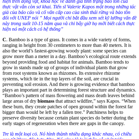
hiện trên động vật, khoa học về đánh giá tình trạng bảo tồn của
thực vật vẫn còn sơ khai. Tiến sĩ Valerie Kapos một trong những tác
giả của báo cáo và cố vấn cấp cao của sinh thái rừng và bảo tồn
đối với UNEP nói ” Mọi người chỉ bắt đầu xem xét kỹ lưỡng vấn đề
này trong suốt 10-15 năm qua và chỉ bây giờ họ mới biết cách thực
hiện nó một cách có hệ thống”
C
.
Bamboo is a type of grass. It comes in a wide variety of forms,
ranging in height from 30 centimeters to more than 40 meters. It is
also the world’s fastest-growing woody plant: some species can
grow more than a meter in a day. Bamboo’s ecological route extends
beyond providing food and habitat for animals. Bamboo tends to
grow in stands made up of groups of individual plants that grow
from root systems known as rhizomes. Its extensive rhizome
systems, which tie in the top layers of the soil, are crucial in
preventing soil erosion. And there is growing evidence that bamboo
plays an important part in determining forest structure and dynamics.
“Bamboo’s pattern of mass flowering and mass death leaves behind
large areas of dry
biomass
that attract wildfire,” says Kapos. “When
these burn, they create patches of open ground within the forest far
bigger than would be left by a fallen tree.” Patchiness helps to
preserve diversity because certain plant species do better during the
early stages of regeneration when there are gaps in the canopy.
Tre là một loại cỏ. Nó hình thành nhiều dạng khác nhau, có chiều