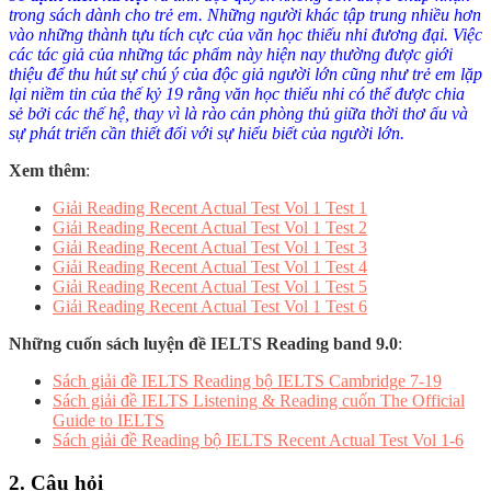
trong sách dành cho trẻ em. Những người khác tập trung nhiều hơn
vào những thành tựu tích cực của văn học thiếu nhi đương đại. Việc
các tác giả của những tác phẩm này hiện nay thường được giới
thiệu để thu hút sự chú ý của độc giả người lớn cũng như trẻ em lặp
lại niềm tin của thế kỷ 19 rằng văn học thiếu nhi có thể được chia
sẻ bởi các thế hệ, thay vì là rào cản phòng thủ giữa thời thơ ấu và
sự phát triển cần thiết đối với sự hiểu biết của người lớn.
Xem thêm
:
Giải
Reading Recent Actual Test Vol 1 Test 1
Giải Reading Recent Actual Test Vol 1 Test 2
Giải Reading Recent Actual Test Vol 1 Test 3
Giải Reading Recent Actual Test Vol 1 Test 4
Giải Reading Recent Actual Test Vol 1 Test 5
Giải Reading Recent Actual Test Vol 1 Test 6
Những cuốn sách luyện đề IELTS Reading band 9.0
:
Sách giải đề IELTS Reading bộ IELTS Cambridge 7-19
Sách giải đề IELTS Listening & Reading cuốn The Official
Guide to IELTS
Sách giải đề Reading bộ IELTS Recent Actual Test Vol 1-6
2. Câu hỏi