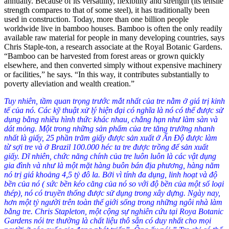
annually. Because of its versatility, flexibility and strength (its tensile
strength compares to that of some steel), it has traditionally been
used in construction. Today, more than one billion people
worldwide live in bamboo houses. Bamboo is often the only readily
available raw material for people in many developing countries, says
Chris Staple-ton, a research associate at the Royal Botanic Gardens.
“Bamboo can be harvested from forest areas or grown quickly
elsewhere, and then converted simply without expensive machinery
or facilities,” he says. “In this way, it contributes substantially to
poverty alleviation and wealth creation.”
Tuy nhiên, tầm quan trọng trước mắt nhất của tre nằm ở giá trị kinh
tế của nó. Các kỹ thuật xử lý hiện đại có nghĩa là nó có thể được sử
dụng bằng nhiều hình thức khác nhau, chẳng hạn như làm sàn và
dát mỏng. Một trong những sản phẩm của tre tăng trưởng nhanh
nhất là giấy, 25 phần trăm giấy được sản xuất ở Ấn Độ được làm
từ sợi tre và ở Brazil 100.000 héc ta tre được trồng để sản xuất
giấy. Dĩ nhiên, chức năng chính của tre luôn luôn là các vật dụng
gia đình và như là một mặt hàng buôn bán địa phương, hàng năm
nó trị giá khoảng 4,5 tỷ đô la. Bởi vì tính đa dụng, linh hoạt và độ
bền của nó ( sức bền kéo căng của nó so với độ bền của một số loại
thép), nó có truyền thống được sử dụng trong xây dựng. Ngày nay,
hơn một tỷ người trên toàn thế giới sống trong những ngôi nhà làm
bằng tre. Chris Stapleton, một cộng sự nghiên cứu tại Roya Botanic
Gardens nói tre thường là chất liệu thô sẵn có duy nhất cho mọi