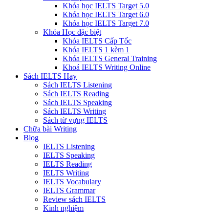
Khóa học IELTS Target 5.0
Khóa học IELTS Target 6.0
Khóa học IELTS Target 7.0
Khóa Học đặc biệt
Khóa IELTS Cấp Tốc
Khóa IELTS 1 kèm 1
Khóa IELTS General Training
Khoá IELTS Writing Online
Sách IELTS Hay
Sách IELTS Listening
Sách IELTS Reading
Sách IELTS Speaking
Sách IELTS Writing
Sách từ vựng IELTS
Chữa bài Writing
Blog
IELTS Listening
IELTS Speaking
IELTS Reading
IELTS Writing
IELTS Vocabulary
IELTS Grammar
Review sách IELTS
Kinh nghiệm