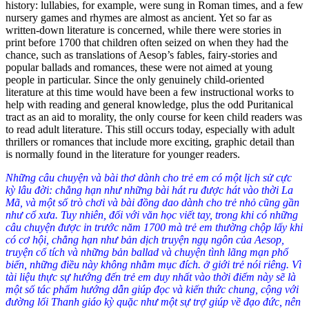
history: lullabies, for example, were sung in Roman times, and a few
nursery games and rhymes are almost as ancient. Yet so far as
written-down literature is concerned, while there were stories in
print before 1700 that children often seized on when they had the
chance, such as translations of Aesop’s fables, fairy-stories and
popular ballads and romances, these were not aimed at young
people in particular. Since the only genuinely child-oriented
literature at this time would have been a few instructional works to
help with reading and general knowledge, plus the odd Puritanical
tract as an aid to morality, the only course for keen child readers was
to read adult literature. This still occurs today, especially with adult
thrillers or romances that include more exciting, graphic detail than
is normally found in the literature for younger readers.
Những câu chuyện và bài thơ dành cho trẻ em có một lịch sử cực
kỳ lâu đời: chẳng hạn như những bài hát ru được hát vào thời La
Mã, và một số trò chơi và bài đồng dao dành cho trẻ nhỏ cũng gần
như cổ xưa. Tuy nhiên, đối với văn học viết tay, trong khi có những
câu chuyện được in trước năm 1700 mà trẻ em thường chộp lấy khi
có cơ hội, chẳng hạn như bản dịch truyện ngụ ngôn của Aesop,
truyện cổ tích và những bản ballad và chuyện tình lãng mạn phổ
biến, những điều này không nhằm mục đích. ở giới trẻ nói riêng. Vì
tài liệu thực sự hướng đến trẻ em duy nhất vào thời điểm này sẽ là
một số tác phẩm hướng dẫn giúp đọc và kiến ​​thức chung, cộng với
đường lối Thanh giáo kỳ quặc như một sự trợ giúp về đạo đức, nên