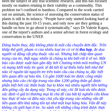
been the subject of any real scientific research, and this has focused
mostly on matters relating to their viability as a commodity. This
problem isn’t confined to bamboo. Compared to the work carried
out on animals, the science of assessing the conservation status of
plants is still in its infancy. “People have only started looking hard at
this during the past 10-15 years, and only now are they getting a
handle on how to go about it systematically,” says Dr Valerie Kapos,
one of the report’s authors and a senior adviser in forest ecology and
conservation to the UNEP.
Đáng buồn thay, đây không phải là một câu chuyện đơn độc. Trên
khắp thế giới, phạm vi của nhiều loại tre có vẻ bị
thu hẹp
, đe dọa
người và động vật phụ thuộc vào nó. Nhưng bất chấp tầm quan
trọng của tre, thật ngạc nhiên là chúng ta khi biết rất ít về nó. Một
báo cáo được xuất bản gần đây bởi Chương trình môi trường UN
và mạng lưới mây tre quốc tế đã tiết lộ sự thiếu hiểu biết như thế
nào về nguồn tài nguyên tre trên toàn cầu của chúng ta, đặc biệt
liên quan đến sự bảo tồn. Có gần 1600 loài tre được công nhận
nhưng báo cáo chỉ tập trung vào tầm 1200 giống thân gỗ được
phân biệt bởi các thân hoặc bụi to khỏe mà nhiều người liên tưởng
đến giống cây đa dụng này. Trong số này, chỉ 38 loài ưu tiên được
xác định vì giá trị thương mại là chủ đề của bất kỳ nghiên cứu khoa
học thực tế nào và điều này chủ yếu tập trung vào những vấn đề
liên quan đến khả năng tồn tại như một loại hàng hóa. Vấn đề này
không chỉ giới hạn ở tre. So sánh với những công trình được thực