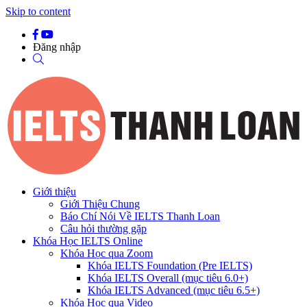
Skip to content
Đăng nhập
Giới thiệu
Giới Thiệu Chung
Báo Chí Nói Về IELTS Thanh Loan
Câu hỏi thường gặp
Khóa Học IELTS Online
Khóa Học qua Zoom
Khóa IELTS Foundation (Pre IELTS)
Khóa IELTS Overall (mục tiêu 6.0+)
Khóa IELTS Advanced (mục tiêu 6.5+)
Khóa Học qua Video