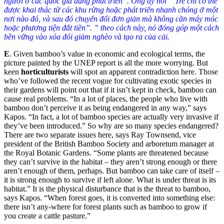
người ở các quốc gia đang phát triển”. Ông ấy nói ” Tre chỉ có thể
được khai thác từ các khu rừng hoặc phát triển nhanh chóng ở một
nơi nào đó, và sau đó chuyển đổi đơn giản mà không cần máy móc
hoặc phương tiện đắt tiền”. ” theo cách này, nó đóng góp một cách
bền vững vào xóa đói giảm nghèo và tạo ra của cải.
E
.
Given bamboo’s value in economic and ecological terms, the
picture painted by the UNEP report is all the more worrying. But
keen
horticulturists
will spot an apparent contradiction here. Those
who’ve followed the recent vogue for cultivating exotic species in
their gardens will point out that if it isn’t kept in check, bamboo can
cause real problems. “In a lot of places, the people who live with
bamboo don’t perceive it as being endangered in any way,” says
Kapos. “In fact, a lot of bamboo species are actually very invasive if
they’ve been introduced.” So why are so many species endangered?
There are two separate issues here, says Ray Townsend, vice
president of the British Bamboo Society and arboretum manager at
the Royal Botanic Gardens. “Some plants are threatened because
they can’t survive in the habitat – they aren’t strong enough or there
aren’t enough of them, perhaps. But bamboo can take care of itself –
it is strong enough to survive if left alone. What is under threat is its
habitat.” It is the physical disturbance that is the threat to bamboo,
says Kapos. “When forest goes, it is converted into something else:
there isn’t any-where for forest plants such as bamboo to grow if
you create a cattle pasture.”