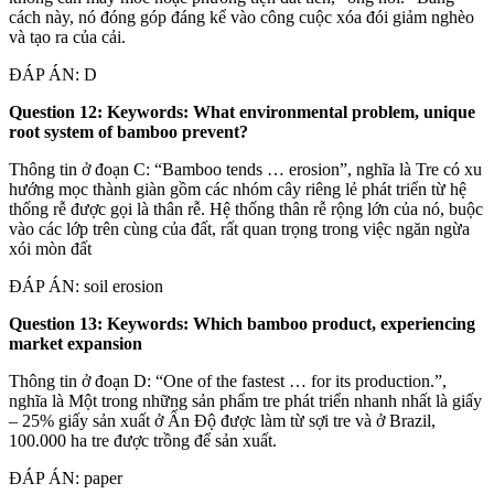
cách này, nó đóng góp đáng kể vào công cuộc xóa đói giảm nghèo
và tạo ra của cải.
ĐÁP ÁN: D
Question 12: Keywords: What environmental problem, unique
root system of bamboo prevent?
Thông tin ở đoạn C: “Bamboo tends … erosion”, nghĩa là Tre có xu
hướng mọc thành giàn gồm các nhóm cây riêng lẻ phát triển từ hệ
thống rễ được gọi là thân rễ. Hệ thống thân rễ rộng lớn của nó, buộc
vào các lớp trên cùng của đất, rất quan trọng trong việc ngăn ngừa
xói mòn đất
ĐÁP ÁN: soil erosion
Question 13: Keywords: Which bamboo product, experiencing
market expansion
Thông tin ở đoạn D: “One of the fastest … for its production.”,
nghĩa là Một trong những sản phẩm tre phát triển nhanh nhất là giấy
– 25% giấy sản xuất ở Ấn Độ được làm từ sợi tre và ở Brazil,
100.000 ha tre được trồng để sản xuất.
ĐÁP ÁN: paper