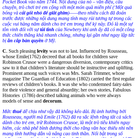
Pocket Book vào năm 1744. Nội dung của nó – vần điệu, câu
chuyện, trò chơi trẻ em cộng với một món quà miễn phí (‘Một quả
bóng và
cái gối nhỏ để giắt ghim
)——theo nhiều cách đã đoán
trước được những nội dung mang tính may rủi tương tự trong các
cuộc vui hàng năm dành cho trẻ em trong thế kỷ này. Đó là một sự
tôn vinh đối với sự
tài tình
của Newbery khi anh ấy đã có một công
thức chiến thắng khá nhanh chóng, nhưng lại gần như ngay lập tức
bị
ăn cắp bản quyền
ở Mỹ.
C
.
Such pleasing
levity
was not to last. Influenced by Rousseau,
whose Emile(1762) decreed that all books for children save
Robinson Crusoe were a dangerous diversion, contemporary critics
saw to it that children’s literature should be instructive and uplifting.
Prominent among such voices was Mrs. Sarah Trimmer, whose
magazine The Guardian of Education (1802) carried the first regular
reviews of children’s books. It was she who condemned fairy-tales
for their violence and general absurdity; her own stories, Fabulous
Histories (1786) described talking animals who were always
models of sense and
decorum
.
Mức
thuế
dễ chịu như vậy đã không kéo dài. Bị ảnh hưởng bởi
Rousseau, người mà Emile (1762) đã ra sắc lệnh rằng tất cả sách
dành cho trẻ em, trừ Robinson Crusoe, là một trò tiêu khiển nguy
hiểm, các nhà phê bình đương thời cho rằng văn học thiếu nhi nên
mang tính hướng dẫn và nâng cao tinh thần. Nổi bật trong số