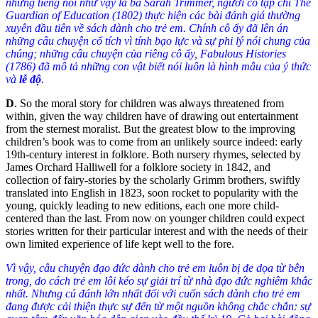
những tiếng nói như vậy là bà Sarah Trimmer, người có tạp chí The
Guardian of Education (1802) thực hiện các bài đánh giá thường
xuyên đầu tiên về sách dành cho trẻ em. Chính cô ấy đã lên án
những câu chuyện cổ tích vì tính bạo lực và sự phi lý nói chung của
chúng; những câu chuyện của riêng cô ấy, Fabulous Histories
(1786) đã mô tả những con vật biết nói luôn là hình mẫu của ý thức
và
lễ độ
.
D
.
So the moral story for children was always threatened from
within, given the way children have of drawing out entertainment
from the sternest moralist. But the greatest blow to the improving
children’s book was to come from an unlikely source indeed: early
19th-century interest in folklore. Both nursery rhymes, selected by
James Orchard Halliwell for a folklore society in 1842, and
collection of fairy-stories by the scholarly Grimm brothers, swiftly
translated into English in 1823, soon rocket to popularity with the
young, quickly leading to new editions, each one more child-
centered than the last. From now on younger children could expect
stories written for their particular interest and with the needs of their
own limited experience of life kept well to the fore.
Vì vậy, câu chuyện đạo đức dành cho trẻ em luôn bị đe dọa từ bên
trong, do cách trẻ em lôi kéo sự giải trí từ nhà đạo đức nghiêm khắc
nhất. Nhưng cú đánh lớn nhất đối với cuốn sách dành cho trẻ em
đang được cải thiện thực sự đến từ một nguồn không chắc chắn: sự