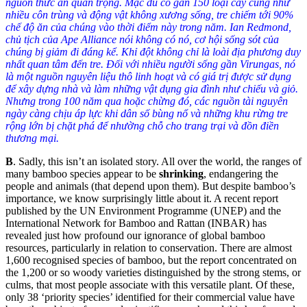
nguồn thức ăn quan trọng. Mặc dù có gần 150 loại cây cũng như
nhiều côn trùng và động vật không xương sống, tre chiếm tới 90%
chế độ ăn của chúng vào thời điểm này trong năm. Ian Redmond,
chủ tịch của Ape Alliance nói không có nó, cơ hội sống sót của
chúng bị giảm đi đáng kể. Khỉ đột không chỉ là loài địa phương duy
nhất quan tâm đến tre. Đối với nhiều người sống gần Virungas, nó
là một nguồn nguyên liệu thô linh hoạt và có giá trị được sử dụng
để xây dựng nhà và làm những vật dụng gia đình như chiếu và giỏ.
Nhưng trong 100 năm qua hoặc chừng đó, các nguồn tài nguyên
ngày càng chịu áp lực khi dân số bùng nổ và những khu rừng tre
rộng lớn bị chặt phá để nhường chỗ cho trang trại và đồn điền
thương mại.
B
.
Sadly, this isn’t an isolated story. All over the world, the ranges of
many bamboo species appear to be
shrinking
, endangering the
people and animals (that depend upon them). But despite bamboo’s
importance, we know surprisingly little about it. A recent report
published by the UN Environment Programme (UNEP) and the
International Network for Bamboo and Rattan (INBAR) has
revealed just how profound our ignorance of global bamboo
resources, particularly in relation to conservation. There are almost
1,600 recognised species of bamboo, but the report concentrated on
the 1,200 or so woody varieties distinguished by the strong stems, or
culms, that most people associate with this versatile plant. Of these,
only 38 ‘priority species’ identified for their commercial value have