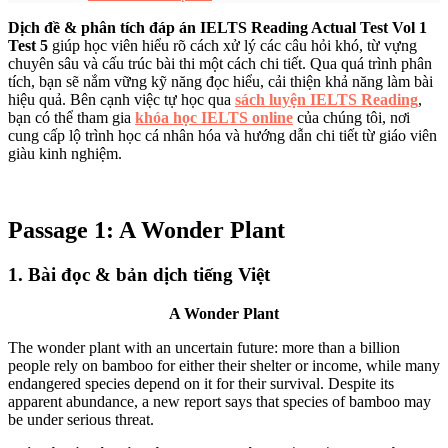
Dịch đề & phân tích đáp án IELTS Reading Actual Test Vol 1
Test 5
giúp học viên hiểu rõ cách xử lý các câu hỏi khó, từ vựng
chuyên sâu và cấu trúc bài thi một cách chi tiết. Qua quá trình phân
tích, bạn sẽ nắm vững kỹ năng đọc hiểu, cải thiện khả năng làm bài
hiệu quả. Bên cạnh việc tự học qua
sách luyện IELTS Reading
,
bạn có thể tham gia
khóa học IELTS online
của chúng tôi, nơi
cung cấp lộ trình học cá nhân hóa và hướng dẫn chi tiết từ giáo viên
giàu kinh nghiệm.
Passage 1: A Wonder Plant
1. Bài đọc & bản dịch tiếng Việt
A Wonder Plant
The wonder plant with an uncertain future: more than a billion
people rely on bamboo for either their shelter or income, while many
endangered species depend on it for their survival. Despite its
apparent abundance, a new report says that species of bamboo may
be under serious threat.