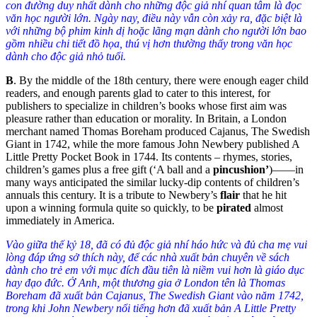
con đường duy nhất dành cho những độc giả nhí quan tâm là đọc
văn học người lớn. Ngày nay, điều này vẫn còn xảy ra, đặc biệt là
với những bộ phim kinh dị hoặc lãng mạn dành cho người lớn bao
gồm nhiều chi tiết đồ họa, thú vị hơn thường thấy trong văn học
dành cho độc giả nhỏ tuổi.
B
.
By the middle of the 18th century, there were enough eager child
readers, and enough parents glad to cater to this interest, for
publishers to specialize in children’s books whose first aim was
pleasure rather than education or morality. In Britain, a London
merchant named Thomas Boreham produced Cajanus, The Swedish
Giant in 1742, while the more famous John Newbery published A
Little Pretty Pocket Book in 1744. Its contents – rhymes, stories,
children’s games plus a free gift (‘A ball and a
pincushion’
)——in
many ways anticipated the similar lucky-dip contents of children’s
annuals this century. It is a tribute to Newbery’s
flair
that he hit
upon a winning formula quite so quickly, to be
pirated
almost
immediately in America.
Vào giữa thế kỷ 18, đã có đủ độc giả nhí háo hức và đủ cha mẹ vui
lòng đáp ứng sở thích này, để các nhà xuất bản chuyên về sách
dành cho trẻ em với mục đích đầu tiên là niềm vui hơn là giáo dục
hay đạo đức. Ở Anh, một thương gia ở London tên là Thomas
Boreham đã xuất bản Cajanus, The Swedish Giant vào năm 1742,
trong khi John Newbery nổi tiếng hơn đã xuất bản A Little Pretty