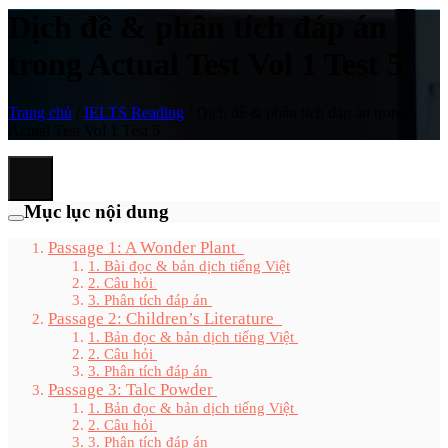
Dịch đề & phân tích đáp án
trong Actual Test Vol 1 Test 5
Trang chủ
/
IELTS Reading
/
Dịch đề & phân tích đáp án trong
Actual Test Vol 1 Test 5
Mục lục nội dung
Passage 1: A Wonder Plant
1. Bài đọc & bản dịch tiếng Việt
2. Câu hỏi
3. Phân tích đáp án
Passage 2: Children’s Literature
1. Bản đọc & bản dịch tiếng Việt
2. Câu hỏi
3. Phân tích đáp án
Passage 3: Talc Powder
1. Bản đọc & bản dịch tiếng Việt
2. Câu hỏi
3. Phân tích đáp án