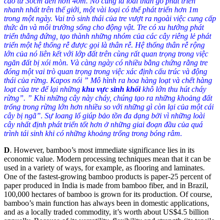
cao từ 30cm đến hơn 40m. Nó cũng là loài thân gỗ phát triển
nhanh nhất trên thế giới, một vài loại có thể phát triển hơn 1m
trong một ngày. Vai trò sinh thái của tre vượt ra ngoài việc cung cấp
thức ăn và môi trường sống cho động vật. Tre có xu hướng phát
triển thẳng đứng, tạo thành những nhóm của các cây riêng lẻ phát
triển một hệ thống rễ được gọi là thân rễ. Hệ thống thân rễ rộng
lớn của nó liên kết với lớp đất trên cùng rất quan trọng trong việc
ngăn đất bị xói mòn. Và càng ngày có nhiều bằng chứng rằng tre
đóng một vai trò quan trọng trong việc xác định cấu trúc và động
thái của rừng. Kapos nói ” Mô hình ra hoa hàng loạt và chết hàng
loạt của tre để lại những
khu vực sinh khối
khô lớn thu hút cháy
rừng”. ” Khi những cây này cháy, chúng tạo ra những khoảng đất
trống trong rừng lớn hơn nhiều so với những gì còn lại của một cái
cây bị ngã”. Sự loang lổ giúp bảo tồn đa dạng bởi vì những loài
cây nhất định phát triển tốt hơn ở những giai đoạn đầu của quá
trình tái sinh khi có những khoảng trống trong bóng râm.
D
.
However, bamboo’s most immediate significance lies in its
economic value. Modern processing techniques mean that it can be
used in a variety of ways, for example, as flooring and laminates.
One of the fastest-growing bamboo products is paper-25 percent of
paper produced in India is made from bamboo fiber, and in Brazil,
100,000 hectares of bamboo is grown for its production. Of course,
bamboo’s main function has always been in domestic applications,
and as a locally traded commodity, it’s worth about US$4.5 billion