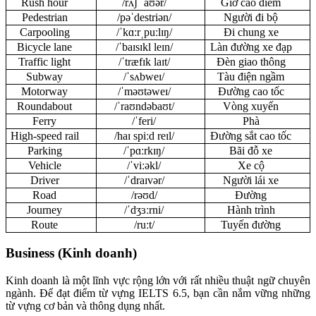
Rush hour
/rʌʃ ˈaʊər/
Giờ cao điểm
Pedestrian
/pəˈdestriən/
Người đi bộ
Carpooling
/ˈkɑːrˌpuːlɪŋ/
Đi chung xe
Bicycle lane
/ˈbaɪsɪkl leɪn/
Làn đường xe đạp
Traffic light
/ˈtræfɪk laɪt/
Đèn giao thông
Subway
/ˈsʌbweɪ/
Tàu điện ngầm
Motorway
/ˈməʊtəweɪ/
Đường cao tốc
Roundabout
/ˈraʊndəbaʊt/
Vòng xuyến
Ferry
/ˈferi/
Phà
High-speed rail
/haɪ spiːd reɪl/
Đường sắt cao tốc
Parking
/ˈpɑːrkɪŋ/
Bãi đỗ xe
Vehicle
/ˈviːəkl/
Xe cộ
Driver
/ˈdraɪvər/
Người lái xe
Road
/rəʊd/
Đường
Journey
/ˈdʒɜːrni/
Hành trình
Route
/ruːt/
Tuyến đường
Business (Kinh doanh)
Kinh doanh là một lĩnh vực rộng lớn với rất nhiều thuật ngữ chuyên
ngành. Để đạt điểm từ vựng IELTS 6.5, bạn cần nắm vững những
từ vựng cơ bản và thông dụng nhất.