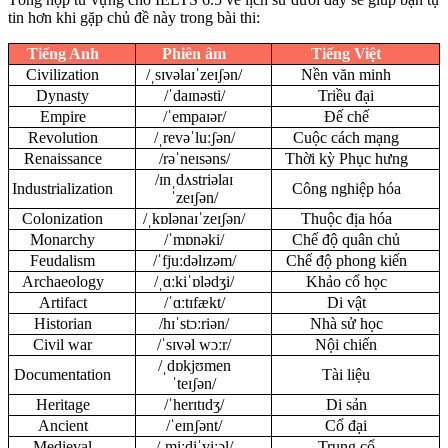
tin hơn khi gặp chủ đề này trong bài thi:
Tiếng Anh
Phiên âm
Tiếng Việt
Civilization
/ˌsɪvəlaɪˈzeɪʃən/
Nền văn minh
Dynasty
/ˈdaɪnəsti/
Triều đại
Empire
/ˈempaɪər/
Đế chế
Revolution
/ˌrevəˈluːʃən/
Cuộc cách mạng
Renaissance
/rəˈneɪsəns/
Thời kỳ Phục hưng
/ɪnˌdʌstriəlaɪ
Industrialization
Công nghiệp hóa
ˈzeɪʃən/
Colonization
/ˌkɒlənaɪˈzeɪʃən/
Thuộc địa hóa
Monarchy
/ˈmɒnəki/
Chế độ quân chủ
Feudalism
/ˈfjuːdəlɪzəm/
Chế độ phong kiến
Archaeology
/ˌɑːkiˈɒlədʒi/
Khảo cổ học
Artifact
/ˈɑːtɪfækt/
Di vật
Historian
/hɪˈstɔːriən/
Nhà sử học
Civil war
/ˈsɪvəl wɔːr/
Nội chiến
/ˌdɒkjʊmen
Documentation
Tài liệu
ˈteɪʃən/
Heritage
/ˈherɪtɪdʒ/
Di sản
Ancient
/ˈeɪnʃənt/
Cổ đại
Medieval
/ˌmiːdiˈviːəl/
Trung cổ