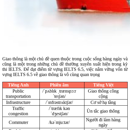
Giao thông là một chủ đề quen thuộc trong cuộc sống hàng ngày và
cũng là một trong những chủ đề thường xuyên xuất hiện trong kỳ
thi IELTS. Để đạt điểm từ vựng IELTS 6.5, việc nắm vững vốn từ
vựng IELTS 6.5 về giao thông là vô cùng quan trọng
Tiếng Anh
Phiên âm
Tiếng Việt
Public
/ˈpʌblɪk ˌtrænspɔːr
Giao thông công
transportation
ˈteɪʃən/
cộng
Infrastructure
/ˈɪnfrəstrʌktʃər/
Cơ sở hạ tầng
Traffic
/ˈtræfɪk kən
Ùn tắc giao thông
congestion
ˈdʒestʃən/
Người đi làm hàng
Commuter
/kəˈmjuːtər/
ngày