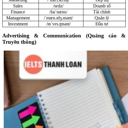
Sales
/seɪlz/
Doanh số
Finance
/faɪˈnæns/
Tài chính
Management
/ˈmæn.ɪdʒ.mənt/
Quản lý
Investment
/ɪnˈves.t̬mənt/
Đầu tư
Advertising & Communication (Quảng cáo &
Truyền thông)