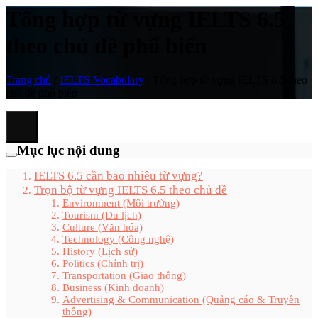
Tổng hợp từ vựng IELTS 6.5
theo chủ đề phổ biến
Trang chủ
/
IELTS Vocabulary
/
Tổng hợp từ vựng IELTS 6.5 theo
chủ đề phổ biến
Mục lục nội dung
IELTS 6.5 cần bao nhiêu từ vựng?
Trọn bộ từ vựng IELTS 6.5 theo chủ đề
Environment (Môi trường)
Tourism (Du lịch)
Culture (Văn hóa)
Technology (Công nghệ)
History (Lịch sử)
Politics (Chính trị)
Transportation (Giao thông)
Business (Kinh doanh)
Advertising & Communication (Quảng cáo & Truyền
thông)