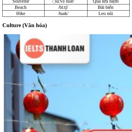
Souvenir
/ˌsuːvəˈnɪər/
Quà lưu niệm
Beach
/biːtʃ/
Bãi biển
Hike
/haɪk/
Leo núi
Culture (Văn hóa)