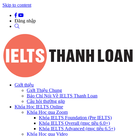
Skip to content
Đăng nhập
Giới thiệu
Giới Thiệu Chung
Báo Chí Nói Về IELTS Thanh Loan
Câu hỏi thường gặp
Khóa Học IELTS Online
Khóa Học qua Zoom
Khóa IELTS Foundation (Pre IELTS)
Khóa IELTS Overall (mục tiêu 6.0+)
Khóa IELTS Advanced (mục tiêu 6.5+)
Khóa Học qua Video