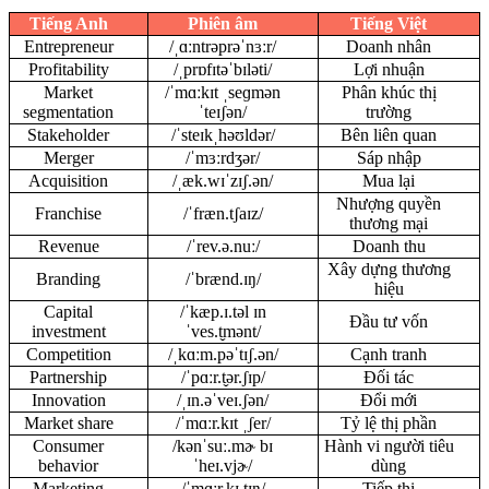
Tiếng Anh
Phiên âm
Tiếng Việt
Entrepreneur
/ˌɑːntrəprəˈnɜːr/
Doanh nhân
Profitability
/ˌprɒfɪtəˈbɪləti/
Lợi nhuận
Market
/ˈmɑːkɪt ˌseɡmən
Phân khúc thị
segmentation
ˈteɪʃən/
trường
Stakeholder
/ˈsteɪkˌhəʊldər/
Bên liên quan
Merger
/ˈmɜːrdʒər/
Sáp nhập
Acquisition
/ˌæk.wɪˈzɪʃ.ən/
Mua lại
Nhượng quyền
Franchise
/ˈfræn.tʃaɪz/
thương mại
Revenue
/ˈrev.ə.nuː/
Doanh thu
Xây dựng thương
Branding
/ˈbrænd.ɪŋ/
hiệu
Capital
/ˈkæp.ɪ.təl ɪn
Đầu tư vốn
investment
ˈves.t̬mənt/
Competition
/ˌkɑːm.pəˈtɪʃ.ən/
Cạnh tranh
Partnership
/ˈpɑːr.t̬ər.ʃɪp/
Đối tác
Innovation
/ˌɪn.əˈveɪ.ʃən/
Đổi mới
Market share
/ˈmɑːr.kɪt ˌʃer/
Tỷ lệ thị phần
Consumer
/kənˈsuː.mɚ bɪ
Hành vi người tiêu
behavior
ˈheɪ.vjɚ/
dùng
Marketing
/ˈmɑːr.kɪ.tɪŋ/
Tiếp thị