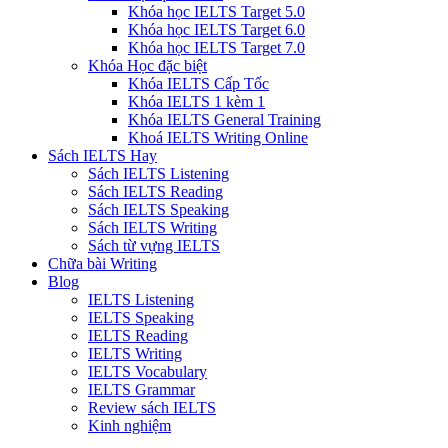
Khóa học IELTS Target 5.0
Khóa học IELTS Target 6.0
Khóa học IELTS Target 7.0
Khóa Học đặc biệt
Khóa IELTS Cấp Tốc
Khóa IELTS 1 kèm 1
Khóa IELTS General Training
Khoá IELTS Writing Online
Sách IELTS Hay
Sách IELTS Listening
Sách IELTS Reading
Sách IELTS Speaking
Sách IELTS Writing
Sách từ vựng IELTS
Chữa bài Writing
Blog
IELTS Listening
IELTS Speaking
IELTS Reading
IELTS Writing
IELTS Vocabulary
IELTS Grammar
Review sách IELTS
Kinh nghiệm