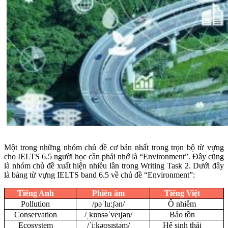
Một trong những nhóm chủ đề cơ bản nhất trong trọn bộ từ vựng
cho IELTS 6.5 người học cần phải nhớ là “Environment”. Đây cũng
là nhóm chủ đề xuất hiện nhiều lần trong Writing Task 2. Dưới đây
là bảng từ vựng IELTS band 6.5 về chủ đề “Environment”:
Tiếng Anh
Phiên âm
Tiếng Việt
Pollution
/pəˈluːʃən/
Ô nhiễm
Conservation
/ˌkɒnsəˈveɪʃən/
Bảo tồn
Ecosystem
/ˈiːkəʊsɪstəm/
Hệ sinh thái