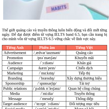
Thế giới quảng cáo và truyền thông luôn biến động và đổi mới từng
ngày. Để đạt được điểm từ vựng IELTS band 6.5, bạn cần trang bị
cho mình vốn từ vựng IELTS 6.5 vững chắc về lĩnh vực này.
Tiếng Anh
Phiên âm
Tiếng Việt
Advertisement
/ˌædvərˈtaɪzmənt/
Quảng cáo
Promotion
/prəˈməʊʃən/
Khuyến mãi
Audience
/ˈɔːdiəns/
Khán giả
Campaign
/kæmˈpeɪn/
Chiến dịch
Marketing
/ˈmɑːkɪtɪŋ/
Tiếp thị
Branding
/ˈbrændɪŋ/
Xây dựng thương hiệu
Sponsorship
/ˈspɒnsərʃɪp/
Tài trợ
Public relations
/ˈpʌblɪk rɪˈleɪʃənz/
Quan hệ công chúng
Media
/ˈmiːdiə/
Truyền thông
Message
/ˈmesɪdʒ/
Thông điệp
Target audience
/ˈtɑːrɡɪt ˈɔːdiəns/
Đối tượng mục tiêu
Social media
/ˈsəʊʃəl ˈmiːdiə/
Mạng xã hội