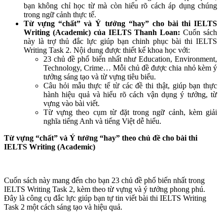
bạn không chỉ học từ mà còn hiểu rõ cách áp dụng chúng
trong ngữ cảnh thực tế.
Từ vựng “chất” và Ý tưởng “hay” cho bài thi IELTS
Writing (Academic) của IELTS Thanh Loan:
Cuốn sách
này là trợ thủ đắc lực giúp bạn chinh phục bài thi IELTS
Writing Task 2. Nội dung được thiết kế khoa học với:
23 chủ đề phổ biến nhất như Education, Environment,
Technology, Crime… Mỗi chủ đề được chia nhỏ kèm ý
tưởng sáng tạo và từ vựng tiêu biểu.
Câu hỏi mẫu thực tế từ các đề thi thật, giúp bạn thực
hành hiệu quả và hiểu rõ cách vận dụng ý tưởng, từ
vựng vào bài viết.
Từ vựng theo cụm từ đặt trong ngữ cảnh, kèm giải
nghĩa tiếng Anh và tiếng Việt dễ hiểu.
Từ vựng “chất” và Ý tưởng “hay” theo chủ đề cho bài thi
IELTS Writing (Academic)
Cuốn sách này mang đến cho bạn 23 chủ đề phổ biến nhất trong
IELTS Writing Task 2, kèm theo từ vựng và ý tưởng phong phú.
Đây là công cụ đắc lực giúp bạn tự tin viết bài thi IELTS Writing
Task 2 một cách sáng tạo và hiệu quả.