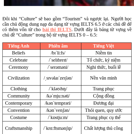
Đôi khi “Culture” sẽ bao gồm “Tourism” và ngược lại. Người học
cần chủ động dung nạp đa dạng từ vựng IELTS 6.5 ở các chủ đề để
có thêm vốn từ cho
bài thi IELTS
. Dưới đây là bảng từ vựng về
chủ đề “Culture” trong bộ từ vựng IELTS 0 – 6.5:
Tiếng Anh
Phiên âm
Tiếng Việt
Beliefs
/bɪˈliːfs/
Niềm tin
Celebrate
/ˈselɪbreɪt/
Tổ chức, kỷ niệm
Ceremony
/ˈserəməni/
Nghi thức, buổi lễ
Civilization
/ˌsɪvəlaɪˈzeɪʃən/
Nền văn minh
Clothing
/ˈkləʊðɪŋ/
Trang phục
Community
/kəˈmjuːnəti/
Cộng đồng
Contemporary
/kənˈtemprəri/
Đương đại
Convention
/kənˈvenʃən/
Thói quen, quy ước
Costume
/ˈkɒstjuːm/
Trang phục cụ thể
Craftsmanship
/ˈkrɑːftsmənʃɪp/
Chất lượng thủ công