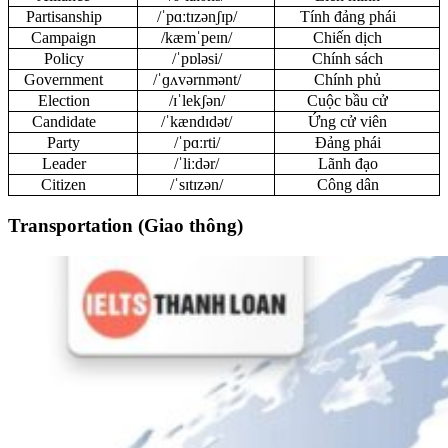
Partisanship
/ˈpɑːtɪzənʃɪp/
Tính đảng phái
Campaign
/kæmˈpeɪn/
Chiến dịch
Policy
/ˈpɒləsi/
Chính sách
Government
/ˈɡʌvərnmənt/
Chính phủ
Election
/ɪˈlekʃən/
Cuộc bầu cử
Candidate
/ˈkændɪdət/
Ứng cử viên
Party
/ˈpɑːrti/
Đảng phái
Leader
/ˈliːdər/
Lãnh đạo
Citizen
/ˈsɪtɪzən/
Công dân
Transportation (Giao thông)