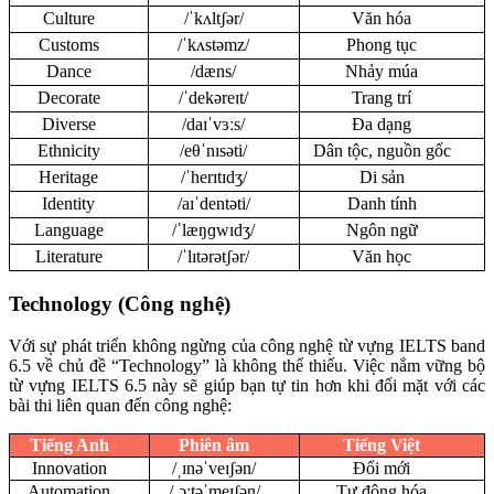
Culture
/ˈkʌltʃər/
Văn hóa
Customs
/ˈkʌstəmz/
Phong tục
Dance
/dæns/
Nhảy múa
Decorate
/ˈdekəreɪt/
Trang trí
Diverse
/daɪˈvɜːs/
Đa dạng
Ethnicity
/eθˈnɪsəti/
Dân tộc, nguồn gốc
Heritage
/ˈherɪtɪdʒ/
Di sản
Identity
/aɪˈdentəti/
Danh tính
Language
/ˈlæŋɡwɪdʒ/
Ngôn ngữ
Literature
/ˈlɪtərətʃər/
Văn học
Technology (Công nghệ)
Với sự phát triển không ngừng của công nghệ từ vựng IELTS band
6.5 về chủ đề “Technology” là không thể thiếu. Việc nắm vững bộ
từ vựng IELTS 6.5 này sẽ giúp bạn tự tin hơn khi đối mặt với các
bài thi liên quan đến công nghệ:
Tiếng Anh
Phiên âm
Tiếng Việt
Innovation
/ˌɪnəˈveɪʃən/
Đổi mới
Automation
/ˌɔːtəˈmeɪʃən/
Tự động hóa