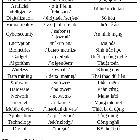
Artificial
/ˌɑːtɪˈfɪʃəl ɪn
Trí tuệ nhân tạo
intelligence
ˈtelɪdʒəns/
Digitalization
/ˌdɪdʒɪtəlaɪˈzeɪʃən/
Số hóa
Virtual reality
/ˈvɜːtʃuəl riˈæləti/
Thực tế ảo
/ˌsaɪbər sɪ
Cybersecurity
An ninh mạng
ˈkjʊərəti/
Encryption
/ɪnˈkrɪpʃən/
Mã hóa
Biometrics
/ˌbaɪəʊˈmetrɪks/
Sinh trắc học
Gadget
/ˈɡædʒɪt/
Thiết bị công nghệ
Algorithm
/ˈælɡərɪðəm/
Thuật toán
Wireless
/ˈwaɪəlɪs/
Không dây
Data mining
/ˈdeɪtə ˈmaɪnɪŋ/
Khai thác dữ liệu
Software
/ˈsɒftwer/
Phần mềm
Hardware
/ˈhɑːdwer/
Phần cứng
Network
/ˈnetwɜːrk/
Mạng lưới
Internet
/ˈɪntərnet/
Mạng internet
Mobile device
/ˈməʊbaɪl dɪˈvaɪs/
Thiết bị di động
Application
/ˌæplɪˈkeɪʃən/
Ứng dụng
Technology
/tekˈnɒlədʒi/
Công nghệ
Digital
/ˈdɪdʒɪtl/
Kỹ thuật số