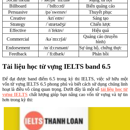
Billboard
/ˈbɪlbɔːrd/
Biển quảng cáo
Persuasive
/pəˈsweɪsɪv/
Thuyết phục
Creative
/kriˈeɪtɪv/
Sáng tạo
Strategy
/ˈstrætədʒi/
Chiến lược
Effective
/ɪˈfektɪv/
Hiệu quả
Quảng cáo (truyền
Commercial
/kəˈmɜːrʃəl/
hình)
Endorsement
/ɪnˈdɔːrsmənt/
Sự ủng hộ, chứng thực
Feedback
/ˈfiːdbæk/
Phản hồi
Tài liệu học từ vựng IELTS band 6.5
Để đạt được band điểm 6.5 trong kỳ thi IELTS, việc sở hữu một
vốn từ vựng IELTS 6.5 phong phú và biết cách sử dụng chúng linh
hoạt là điều vô cùng quan trọng. Dưới đây là một số
tài liệu học từ
vựng IELTS
chất lượng giúp bạn nâng cao vốn từ vựng và tự tin
hơn trong kỳ thi: