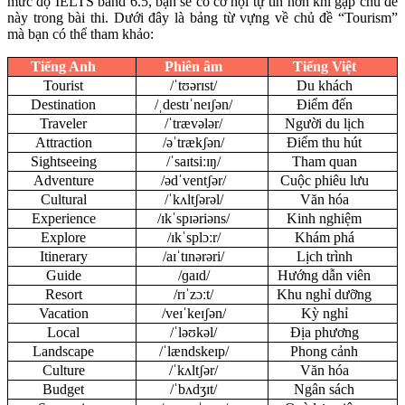
mức độ IELTS band 6.5, bạn sẽ có cơ hội tự tin hơn khi gặp chủ đề
này trong bài thi. Dưới đây là bảng từ vựng về chủ đề “Tourism”
mà bạn có thể tham khảo:
Tiếng Anh
Phiên âm
Tiếng Việt
Tourist
/ˈtʊərɪst/
Du khách
Destination
/ˌdestɪˈneɪʃən/
Điểm đến
Traveler
/ˈtrævələr/
Người du lịch
Attraction
/əˈtrækʃən/
Điểm thu hút
Sightseeing
/ˈsaɪtsiːɪŋ/
Tham quan
Adventure
/ədˈventʃər/
Cuộc phiêu lưu
Cultural
/ˈkʌltʃərəl/
Văn hóa
Experience
/ɪkˈspɪəriəns/
Kinh nghiệm
Explore
/ɪkˈsplɔːr/
Khám phá
Itinerary
/aɪˈtɪnərəri/
Lịch trình
Guide
/ɡaɪd/
Hướng dẫn viên
Resort
/rɪˈzɔːt/
Khu nghỉ dưỡng
Vacation
/veɪˈkeɪʃən/
Kỳ nghỉ
Local
/ˈləʊkəl/
Địa phương
Landscape
/ˈlændskeɪp/
Phong cảnh
Culture
/ˈkʌltʃər/
Văn hóa
Budget
/ˈbʌdʒɪt/
Ngân sách