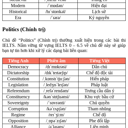
Modern
/ˈmɒdən/
Hiện đại
Historical
/hɪˈstɒrɪkəl/
Lịch sử
Era
/ˈɪərə/
Kỷ nguyên
Politics (Chính trị)
Chủ đề “Politics” (Chính trị) thường xuất hiện trong các bài thi
IELTS. Nắm vững từ vựng IELTS 0 – 6.5 về chủ đề này sẽ giúp
bạn tự tin hơn khi xử lý các dạng bài liên quan:
Tiếng Anh
Phiên âm
Tiếng Việt
Democracy
/dɪˈmɒkrəsi/
Dân chủ
Dictatorship
/dɪkˈteɪtərʃɪp/
Chế độ độc tài
Constitution
/ˌkɒnstɪˈtjuːʃən/
Hiến pháp
Legislation
/ˌledʒɪsˈleɪʃən/
Pháp luật
Referendum
/ˌrefəˈrendəm/
Trưng cầu dân ý
Constituency
/kənˈstɪtʃuənsi/
Khu vực bầu cử
Sovereignty
/ˈsɒvrənti/
Chủ quyền
Corruption
/kəˈrʌpʃən/
Tham nhũng
Regime
/reɪˈʒiːm/
Chế độ
Opposition
/ˌɒpəˈzɪʃən/
Phe đối lập
Alliance
/əˈlaɪəns/
Liên minh