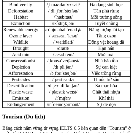
Biodiversity
/ˌbaɪəʊdaɪˈvɜːsəti/
Đa dạng sinh học
Deforestation
/ˌdiːˌfɒrɪˈsteɪʃən/
Tàn phá rừng
Habitat
/ˈhæbɪtæt/
Môi trường sống
Extinction
/ɪkˈstɪŋkʃən/
Tuyệt chủng
Renewable energy
/rɪˈnjuːəbəl ˈenədʒi/
Năng lượng tái tạo
Ozone layer
/ˈəʊzəʊn ˈleɪər/
Tầng ozon
Wildlife
/ˈwaɪldlaɪf/
Động vật hoang dã
Drought
/draʊt/
Hạn hán
Acid rain
/ˈæsɪd reɪn/
Mưa axit
Conservationist
/ˌkɒnsəˈveɪʃənɪst/
Nhà bảo tồn
Depletion
/dɪˈpliːʃən/
Sự cạn kiệt
Afforestation
/əˌfɒrɪˈsteɪʃən/
Việc trồng rừng
Pesticides
/ˈpestɪsaɪdz/
Thuốc trừ sâu
Desertification
/dɪˌzɜːtɪfɪˈkeɪʃən/
Sa mạc hóa
Plastic waste
/ˈplæstɪk weɪst/
Chất thải nhựa
Emission
/ɪˈmɪʃən/
Khí thải
Endangerment
/ɪnˈdeɪndʒərmənt/
Sự đe dọa
Tourism (Du lịch)
Bằng cách nắm vững từ vựng IELTS 6.5 liên quan đến “Tourism” ở