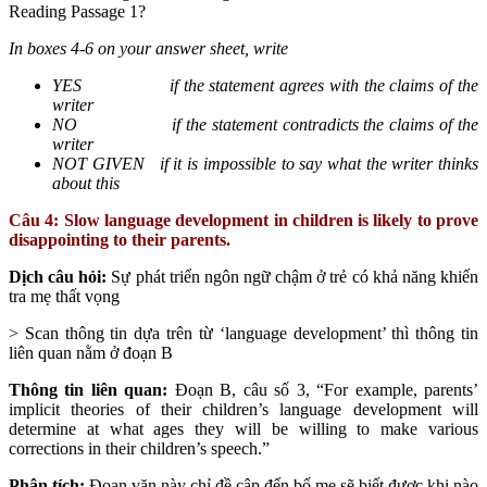
Reading Passage 1?
In boxes 4-6 on your answer sheet, write
YES
if the statement agrees with the claims of the
writer
NO
if the statement contradicts the claims of the
writer
NOT GIVEN
if it is impossible to say what the writer thinks
about this
Câu 4: Slow language development in children is likely to prove
disappointing to their parents.
Dịch câu hỏi:
Sự phát triển ngôn ngữ chậm ở trẻ có khả năng khiến
tra mẹ thất vọng
> Scan thông tin dựa trên từ ‘language development’ thì thông tin
liên quan nằm ở đoạn B
Thông tin liên quan:
Đoạn B, câu số 3, “For example, parents’
implicit theories of their children’s language development will
determine at what ages they will be willing to make various
corrections in their children’s speech.”
Phân tích:
Đoạn văn này chỉ đề cập đến bố mẹ sẽ biết được khi nào