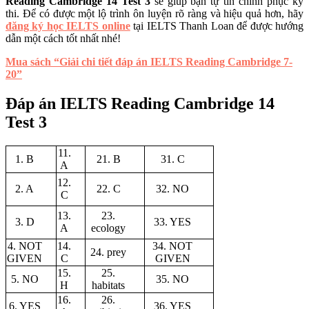
Reading Cambridge 14 Test 3
sẽ giúp bạn tự tin chinh phục kỳ
thi. Để có được một lộ trình ôn luyện rõ ràng và hiệu quả hơn, hãy
đăng ký học IELTS online
tại IELTS Thanh Loan để được hướng
dẫn một cách tốt nhất nhé!
Mua sách “Giải chi tiết đáp án IELTS Reading Cambridge 7-
20”
Đáp án IELTS Reading Cambridge 14
Test 3
11.
1. B
21. B
31. C
A
12.
2. A
22. C
32. NO
C
13.
23.
3. D
33. YES
A
ecology
4. NOT
14.
34. NOT
24. prey
GIVEN
C
GIVEN
15.
25.
5. NO
35. NO
H
habitats
16.
26.
6. YES
36. YES