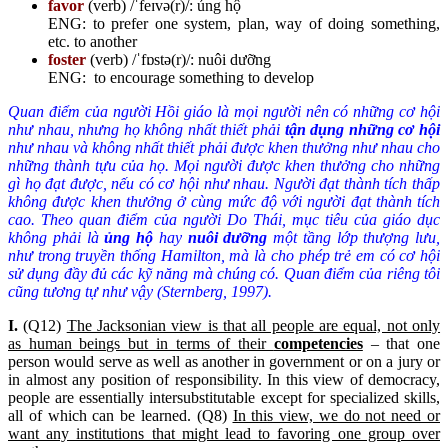
favor
(verb) /ˈfeɪvə(r)/: ủng hộ
ENG: to prefer one system, plan, way of doing something,
etc. to another
foster
(verb) /ˈfɒstə(r)/: nuôi dưỡng
ENG: to encourage something to develop
Quan điểm của người Hồi giáo là mọi người nên có những cơ hội
như nhau, nhưng họ không nhất thiết phải
tận dụng những cơ hội
như nhau và không nhất thiết phải được khen thưởng như nhau cho
những thành tựu của họ. Mọi người được khen thưởng cho những
gì họ đạt được, nếu có cơ hội như nhau. Người đạt thành tích thấp
không được khen thưởng ở cùng mức độ với người đạt thành tích
cao. Theo quan điểm của người Do Thái, mục tiêu của giáo dục
không phải là
ủng hộ
hay
nuôi dưỡng
một tầng lớp thượng lưu,
như trong truyền thống Hamilton, mà là cho phép trẻ em có cơ hội
sử dụng đầy đủ các kỹ năng mà chúng có. Quan điểm của riêng tôi
cũng tương tự như vậy (Sternberg, 1997).
I.
(Q12)
The Jacksonian view is that all people are equal, not only
as human beings but in terms of their
competencies
– that one
person would serve as well as another in government or on a jury or
in almost any position of responsibility. In this view of democracy,
people are essentially intersubstitutable except for specialized skills,
all of which can be learned. (Q8)
In this view, we do not need or
want any institutions that might lead to favoring one group over