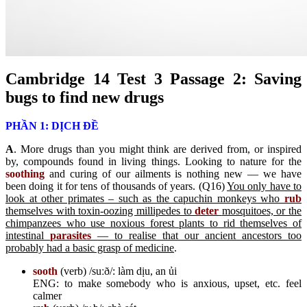
Cambridge
14 Test 3 Passage 2: Saving
bugs to find new drugs
PHẦN 1: DỊCH ĐỀ
A
. More drugs than you might think are derived from, or inspired
by, compounds found in living things. Looking to nature for the
soothing
and curing of our ailments is nothing new — we have
been doing it for tens of thousands of years. (Q16)
You only have to
look at other primates – such as the capuchin monkeys who
rub
themselves with toxin-oozing millipedes to
deter
mosquitoes, or the
chimpanzees who use noxious forest plants to rid themselves of
intestinal
parasites
— to realise that our ancient ancestors too
probably had a basic grasp of medicine
.
sooth
(verb) /suːð/: làm dịu, an ủi
ENG: to make somebody who is anxious, upset, etc. feel
calmer