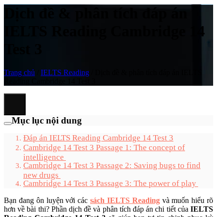
Dịch đề & phân tích đáp án
IELTS Reading Cambridge 14
Test 3
Trang chủ
/
IELTS Reading
/
Dịch đề & phân tích đáp án IELTS
Reading Cambridge 14 Test 3
Mục lục nội dung
Đáp án IELTS Reading Cambridge 14 Test 3
Cambridge 14 Test 3 Passage 1: The concept of
intelligence
Cambridge 14 Test 3 Passage 2: Saving bugs to find
new drugs
Cambridge 14 Test 3 Passage 3: The power of play
Bạn đang ôn luyện với các
sách IELTS Reading
và muốn hiểu rõ
hơn về bài thi? Phần dịch đề và phân tích đáp án chi tiết của
IELTS