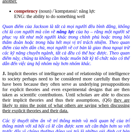
another.
competency
(noun) /ˈkɒmpɪtənsi/: năng lực
ENG: the ability to do something well
Quan điểm của Jackson là tất cả mọi người đều bình đẳng, không
chỉ là con người mà còn về
năng
lực
của họ – rằng một người sẽ
phục vụ tốt như một người khác trong chính phủ hoặc trong bồi
thẩm đoàn hoặc trong hầu hết mọi vị trí trách nhiệm. Theo quan
điểm của nền dân chủ, mọi người về cơ bản là giao thoa ngoại trừ
các kỹ năng chuyên ngành, tất cả đều có thể học được. Theo quan
điểm này, chúng t
a
không cần hoặc muốn bất kỳ tổ chức nào có thể
dẫn đến việc ủng hộ nhóm này hơn nhóm khác.
J.
Implicit theories of intelligence and of relationship of intelligence
to society perhaps need to be considered more carefully than they
have been because they often serve as underlying presuppositions
for explicit theories and even experimental designs that are then
taken as scientific contributions. Until scholars are able to discuss
their implicit theories and thus their assumptions, (Q6)
they are
likely to miss the point of what others are saying when discussing
their explicit theories and their data.
Các lý thuyết tiềm ẩn về trí thông minh và mối quan hệ của trí
thông minh với xã hội có lẽ cần được xem xét cẩn thận hơn so với
trước đây vì chúng thường đóng vai trò là những giả định cơ bản