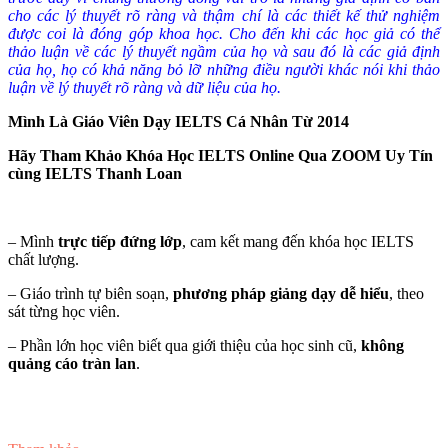
cho các lý thuyết rõ ràng và thậm chí là các thiết kế thử nghiệm
được coi là đóng góp khoa học. Cho đến khi các học giả có thể
thảo luận về các lý thuyết ngầm của họ và sau
đó là
các giả định
của họ, họ có khả năng bỏ lỡ những
điều người khác nói
khi thảo
luận về lý thuyết rõ ràng và dữ liệu của họ.
Mình Là Giáo Viên Dạy IELTS Cá Nhân Từ 2014
Hãy Tham Khảo Khóa Học IELTS Online Qua ZOOM Uy Tín
cùng IELTS Thanh Loan
– Mình
trực tiếp đứng lớp
, cam kết mang đến khóa học IELTS
chất lượng.
– Giáo trình tự biên soạn,
phương pháp giảng dạy dễ hiểu
, theo
sát từng học viên.
– Phần lớn học viên biết qua giới thiệu của học sinh cũ,
không
quảng cáo tràn lan
.
Tư vấn ngay