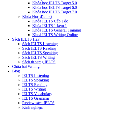
Khóa học IELTS Target 5.0
Khóa học IELTS Target 6.0
Khóa học IELTS Target 7.0
Khóa Học đặc biệt
Khóa IELTS Cấp Tốc
Khóa IELTS 1 kèm 1
Khóa IELTS General Training
Khoá IELTS Writing Online
Sách IELTS Hay
Sách IELTS Listening
Sách IELTS Reading
Sách IELTS Speaking
Sách IELTS Writing
Sách từ vựng IELTS
Chữa bài Writing
Blog
IELTS Listening
IELTS Speaking
IELTS Reading
IELTS Writing
IELTS Vocabulary
IELTS Grammar
Review sách IELTS
Kinh nghiệm