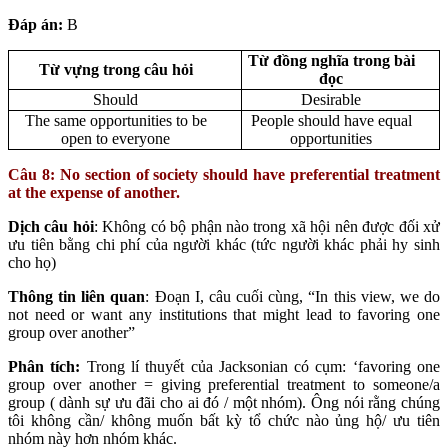
Đáp án:
B
Từ đồng nghĩa trong bài
Từ vựng trong câu hỏi
đọc
Should
Desirable
The same opportunities to be
People should have equal
open to everyone
opportunities
Câu 8: No section of society should have preferential treatment
at the expense of another.
Dịch câu hỏi
: Không có bộ phận nào trong xã hội nên được đối xử
ưu tiên bằng chi phí của người khác (tức người khác phải hy sinh
cho họ)
Thông tin liên quan
: Đoạn I, câu cuối cùng, “In this view, we do
not need or want any institutions that might lead to favoring one
group over another”
Phân tích:
Trong lí thuyết của Jacksonian có cụm: ‘favoring one
group over another = giving preferential treatment to someone/a
group ( dành sự ưu đãi cho ai đó / một nhóm). Ông nói rằng chúng
tôi không cần/ không muốn bất kỳ tổ chức nào ủng hộ/ ưu tiên
nhóm này hơn nhóm khác.