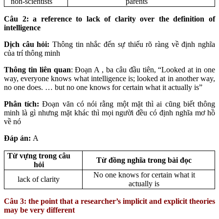
non-scientists
parents
Câu 2:
a reference to lack of clarity over the definition of
intelligence
Dịch câu hỏi:
Thông tin nhắc đến sự thiếu rõ ràng về định nghĩa
của trí thông minh
Thông tin liên quan
: Đoạn A , ba câu đầu tiên, “Looked at in one
way, everyone knows what intelligence is; looked at in another way,
no one does. … but no one knows for certain what it actually is”
Phân tích:
Đoạn văn có nói rằng một mặt thì ai cũng biết thông
minh là gì nhưng mặt khác thì mọi người đều có định nghĩa mơ hồ
về nó
Đáp án:
A
Từ vựng trong câu
Từ đồng nghĩa trong bài đọc
hỏi
No one knows for certain what it
lack of clarity
actually is
Câu 3: the point that a researcher’s implicit and explicit theories
may be very different