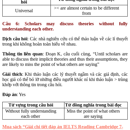
hỏi
>< are almost certain to be different
Universal
from
Câu 6: Scholars may discuss theories without fully
understanding each other.
Dịch câu hỏi
: Các nhà nghiên cứu có thể thảo luận về các lí thuyết
trong khi không hoàn toàn hiểu về nhau.
Thông tin liên quan
: Đoạn K, câu cuối cùng, “Until scholars are
able to discuss their implicit theories and thus their assumptions, they
are likely to miss the point of what others are saying”
Giải thích
: Khi thảo luận các lý thuyết ngầm và các giả định, các
học giả có thể bỏ lỡ những điều người khác ní khi thảo luận > trùng
khớp với thông tin trong câu hỏi.
Đáp án
: Yes
Từ vựng trong câu hỏi
Từ đồng nghĩa trong bài đọc
Without fully understanding
Miss the point of what others
each other
are saying
Mua sách “Giải chi tiết đáp án IELTS Reading Cambridge 7-