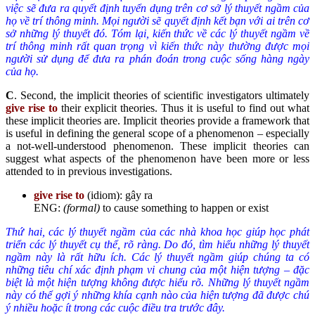
việc sẽ đưa ra quyết định tuyển dụng trên cơ sở lý thuyết ngầm của
họ về trí thông minh. Mọi người sẽ quyết định kết bạn với ai trên cơ
sở những lý thuyết đó. Tóm lại, kiến thức về các lý thuyết ngầm về
trí thông minh rất quan trọng vì kiến thức này thường được mọi
người sử dụng để đưa ra phán đoán trong cuộc sống hàng ngày
của họ.
C
. Second, the implicit theories of scientific investigators ultimately
give rise to
their explicit theories. Thus it is useful to find out what
these implicit theories are. Implicit theories provide a framework that
is useful in defining the general scope of a phenomenon – especially
a not-well-understood phenomenon. These implicit theories can
suggest what aspects of the phenomenon have been more or less
attended to in previous investigations.
give rise to
(idiom): gây ra
ENG:
(formal)
to cause something to happen or exist
Thứ hai, các lý thuyết ngầm của các nhà khoa học giúp học phát
triển các lý thuyết cụ thể, rõ ràng. Do đó, tìm hiểu những lý thuyết
ngầm này là rất hữu ích. Các lý thuyết ngầm giúp chúng ta có
những tiêu chí xác định phạm vi chung của một hiện tượng – đặc
biệt là một hiện tượng không được hiểu rõ. Những lý thuyết ngầm
này có thể gợi ý những khía cạnh nào của hiện tượng đã được chú
ý
nhiều hoặc ít
trong các cuộc điều tra trước đây.