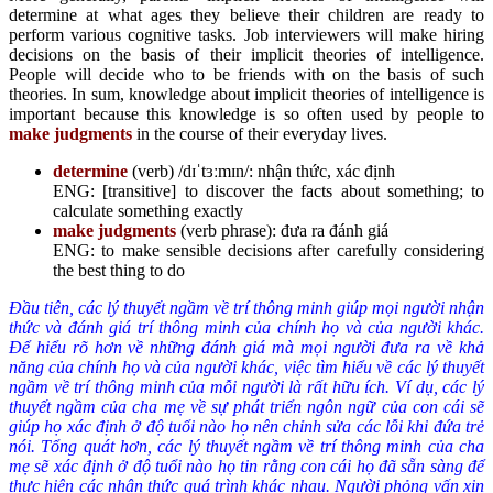
determine at what ages they believe their children are ready to
perform various cognitive tasks. Job interviewers will make hiring
decisions on the basis of their implicit theories of intelligence.
People will decide who to be friends with on the basis of such
theories. In sum, knowledge about implicit theories of intelligence is
important because this knowledge is so often used by people to
make judgments
in the course of their everyday lives.
determine
(verb) /dɪˈtɜːmɪn/: nhận thức, xác định
ENG: [transitive] to discover the facts about something; to
calculate something exactly
make judgments
(verb phrase): đưa ra đánh giá
ENG: to make sensible decisions after carefully considering
the best thing to do
Đầu tiên, các lý thuyết ngầm về trí thông minh giúp mọi người nhận
thức và đánh giá trí thông minh của chính họ và của người khác.
Để hiểu rõ hơn về những đánh giá mà mọi người đưa ra về khả
năng của chính họ và của người khác, việc tìm hiểu về các lý thuyết
ngầm về trí thông minh của mỗi người là rất hữu ích. Ví dụ, các lý
thuyết ngầm của cha mẹ về sự phát triển ngôn ngữ của con cái sẽ
giúp họ xác định ở độ tuổi nào họ nên chỉnh sửa các lỗi khi đứa trẻ
nói. Tổng quát hơn, các lý thuyết ngầm về trí thông minh của cha
mẹ sẽ xác định ở độ tuổi nào họ tin rằng con cái họ đã sẵn sàng để
thực hiện các nhận thức quá trình khác nhau. Người phỏng vấn xin