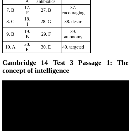
A
antibiotics
17.
37.
7. B
27. B
F
encouraging
18.
8. C
28. G
38. desire
I
19.
39.
9. B
29. F
B
autonomy
20.
10. A
30. E
40. targeted
E
Cambridge
14 Test 3 Passage 1: The
concept of intelligence