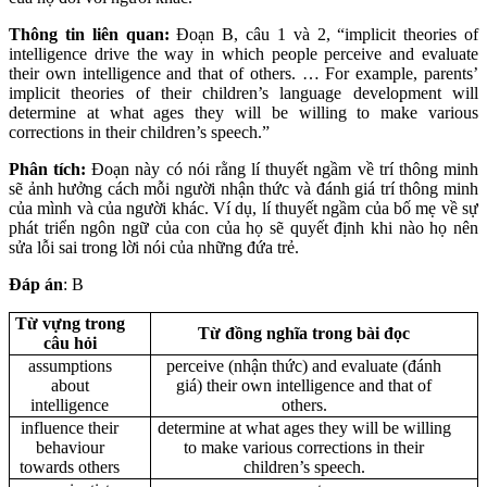
Thông tin liên quan:
Đoạn B, câu 1 và 2, “implicit theories of
intelligence drive the way in which people perceive and evaluate
their own intelligence and that of others. … For example, parents’
implicit theories of their children’s language development will
determine at what ages they will be willing to make various
corrections in their children’s speech.”
Phân tích:
Đoạn này có nói rằng lí thuyết ngầm về trí thông minh
sẽ ảnh hưởng cách mỗi người nhận thức và đánh giá trí thông minh
của mình và của người khác. Ví dụ, lí thuyết ngầm của bố mẹ về sự
phát triển ngôn ngữ của con của họ sẽ quyết định khi nào họ nên
sửa lỗi sai trong lời nói của những đứa trẻ.
Đáp án
: B
Từ vựng trong
Từ đồng nghĩa trong bài đọc
câu hỏi
assumptions
perceive (nhận thức) and evaluate (đánh
about
giá) their own intelligence and that of
intelligence
others.
influence their
determine at what ages they will be willing
behaviour
to make various corrections in their
towards others
children’s speech.