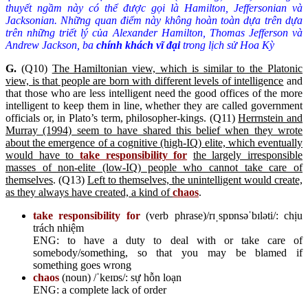
thuyết ngầm này có thể được gọi là Hamilton, Jeffersonian và
Jacksonian. Những quan điểm này không hoàn toàn dựa trên dựa
trên những triết lý của Alexander Hamilton, Thomas Jefferson và
Andrew Jackson, ba
chính khách vĩ đại
trong lịch sử Hoa Kỳ
G.
(Q10)
The Hamiltonian view, which is similar to the Platonic
view, is that people are born with different levels of intelligence
and
that those who are less intelligent need the good offices of the more
intelligent to keep them in line, whether they are called government
officials or, in Plato’s term, philosopher-kings. (Q11)
Herrnstein and
Murray (1994) seem to have shared this belief when they wrote
about the emergence of a cognitive (high-IQ) elite, which eventually
would have to
take responsibility for
the largely irresponsible
masses of non-elite (low-IQ) people who cannot take care of
themselves
. (Q13)
Left to themselves, the unintelligent would create,
as they always have created, a kind of
chaos
.
take responsibility for
(verb phrase)/rɪˌspɒnsəˈbɪləti/: chịu
trách nhiệm
ENG: to have a duty to deal with or take care of
somebody/something, so that you may be blamed if
something goes wrong
chaos
(noun) /ˈkeɪɒs/: sự hỗn loạn
ENG: a complete lack of order