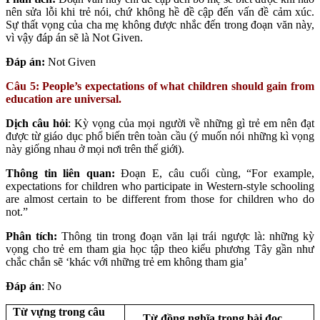
nên sửa lỗi khi trẻ nói, chứ không hề đề cập đến vấn đề cảm xúc.
Sự thất vọng của cha mẹ không được nhắc đến trong đoạn văn này,
vì vậy đáp án sẽ là Not Given.
Đáp án:
Not Given
Câu 5: People’s expectations of what children should gain from
education are universal.
Dịch câu hỏi
: Kỳ vọng của mọi người về những gì trẻ em nên đạt
được từ giáo dục phổ biến trên toàn cầu (ý muốn nói những kì vọng
này giống nhau ở mọi nơi trên thế giới).
Thông tin liên quan:
Đoạn E, câu cuối cùng, “For example,
expectations for children who participate in Western-style schooling
are almost certain to be different from those for children who do
not.”
Phân tích:
Thông tin trong đoạn văn lại trái ngược là: những kỳ
vọng cho trẻ em tham gia học tập theo kiểu phương Tây gần như
chắc chắn sẽ ‘khác với những trẻ em không tham gia’
Đáp án
: No
Từ vựng trong câu
Từ đồng nghĩa trong bài đọc