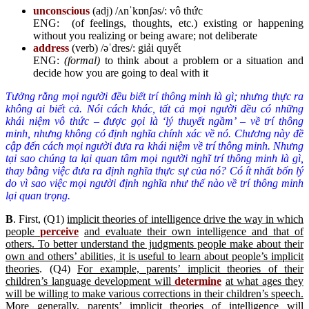
unconscious
(adj) /ʌnˈkɒnʃəs/: vô thức
ENG: (of feelings, thoughts, etc.) existing or happening
without you realizing or being aware; not deliberate
address
(verb) /əˈdres/: giải quyết
ENG:
(formal)
to think about a problem or a situation and
decide how you are going to deal with it
Tưởng rằng mọi người đều biết trí thông minh là gì; nhưng thực ra
không ai biết cả. Nói cách khác, tất cả mọi người đều có những
khái niệm vô thức – được gọi là ‘lý thuyết ngầm’ – về trí thông
minh, nhưng không có định nghĩa chính xác về nó. Chương này đề
cập đến cách mọi người đưa ra khái niệm về trí thông minh. Nhưng
tại sao chúng ta lại quan tâm mọi người nghĩ trí thông minh là gì,
thay bằng việc đưa ra định nghĩa thực sự của nó? Có ít nhất bốn lý
do vì sao việc mọi người định nghĩa như thế nào về trí thông minh
lại quan trọng.
B
. First, (Q1)
implicit theories of intelligence drive the way in which
people
perceive
and evaluate their own intelligence and that of
others. To better understand the judgments people make about their
own and others’ abilities, it is useful to learn about people’s implicit
theories
. (Q4)
For example, parents’ implicit theories of their
children’s language development will
determine
at what ages they
will be willing to make various corrections in their children’s speech.
More generally, parents’ implicit theories of intelligence will