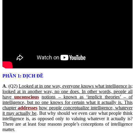
PHẦN 1: DỊCH ĐỀ
A
. (Q2)
Looked at in one way, everyone knows what intelligence is;
looked at in another way, no one does. In other words, people all
have
unconscious
notions – known as ‘implicit theories’ – of
intelligence, but no one knows for certain what it actually is. This
chapter
addresses
how people conceptualize intelligence, whatever
it may actually be
. But why should we even care what people think
intelligence is, as opposed only to valuing whatever it actually is?
There are at least four reasons people’s conceptions of intelligence
matter.