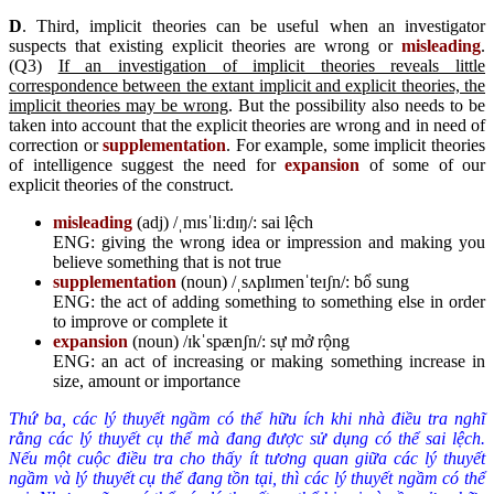
D
. Third, implicit theories can be useful when an investigator
suspects that existing explicit theories are wrong or
misleading
.
(Q3)
If an investigation of implicit theories reveals little
correspondence between the extant implicit and explicit theories, the
implicit theories may be wrong
. But the possibility also needs to be
taken into account that the explicit theories are wrong and in need of
correction or
supplementation
. For example, some implicit theories
of intelligence suggest the need for
expansion
of some of our
explicit theories of the construct.
misleading
(adj) /ˌmɪsˈliːdɪŋ/: sai lệch
ENG: giving the wrong idea or impression and making you
believe something that is not true
supplementation
(noun) /ˌsʌplɪmenˈteɪʃn/: bổ sung
ENG: the act of adding something to something else in order
to improve or complete it
expansion
(noun) /ɪkˈspænʃn/: sự mở rộng
ENG: an act of increasing or making something increase in
size, amount or importance
Thứ ba, các lý thuyết ngầm có thể hữu ích khi nhà điều tra nghĩ
rằng các lý thuyết cụ thể mà đang được sử dụng có thể sai lệch.
Nếu một cuộc điều tra cho thấy ít tương quan giữa các lý thuyết
ngầm và lý thuyết cụ thể đang tồn tại, thì các lý thuyết ngầm có thể