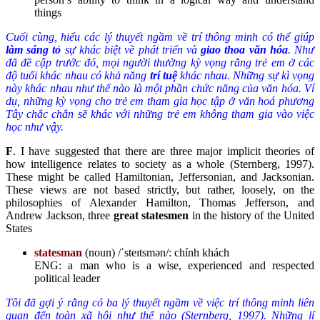
things
Cuối cùng, hiểu các lý thuyết ngầm về trí thông minh có thể giúp
làm sáng tỏ
sự khác biệt về phát triển và
giao thoa văn hóa
. Như
đã đề cập trước đó, mọi người thường kỳ vọng rằng trẻ em ở các
độ tuổi khác nhau có khả năng
trí tuệ
khác nhau. Những sự kì vọng
này khác nhau như thế nào là một phần chức năng của văn hóa. Ví
dụ, những kỳ vọng cho trẻ em tham gia học tập ở văn hoá phương
Tây chắc chắn sẽ khác với những trẻ em không tham gia vào việc
học như vậy.
F
. I have suggested that there are three major implicit theories of
how intelligence relates to society as a whole (Sternberg, 1997).
These might be called Hamiltonian, Jeffersonian, and Jacksonian.
These views are not based strictly, but rather, loosely, on the
philosophies of Alexander Hamilton, Thomas Jefferson, and
Andrew Jackson, three
great statesmen
in the history of the United
States
statesman
(noun) /ˈsteɪtsmən/: chính khách
ENG: a man who is a wise, experienced and respected
political leader
Tôi đã gợi ý rằng có ba lý thuyết ngầm về việc trí thông minh liên
quan đến toàn xã hội như thế nào (Sternberg, 1997). Những lí