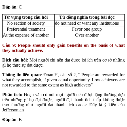
Đáp án
: C
Từ vựng trong câu hỏi
Từ đồng nghĩa trong bài đọc
No section of society
do not need or want any institutions
Preferential treatment
Favor one group
At the expense of another
Over another
Câu 9: People should only gain benefits on the basis of what
they actually achieve.
Dịch câu hỏi:
Mọi người chỉ nên đạt được lợi ích trên cơ sở những
gì họ thực sự đạt được.
Thông tin liên quan
: Đoạn H, câu số 2, “ People are rewarded for
what they accomplish, if given equal opportunity. Low achievers are
not rewarded to the same extent as high achievers”
Phân tích:
Đoạn văn có nói mọi người nên được tặng thưởng dựa
trên những gì họ đạt được, người đạt thành tích thấp không được
trao thưởng như người đạt thành tích cao > Đây là ý kiến của
Jeffersonian
Đáp án
: B