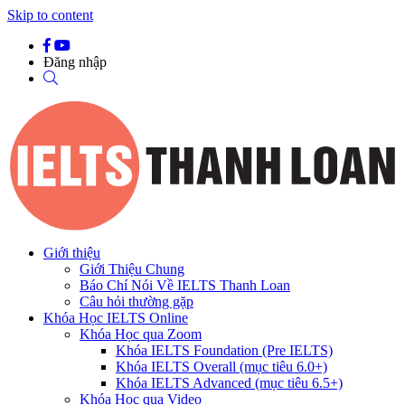
Skip to content
Đăng nhập
Giới thiệu
Giới Thiệu Chung
Báo Chí Nói Về IELTS Thanh Loan
Câu hỏi thường gặp
Khóa Học IELTS Online
Khóa Học qua Zoom
Khóa IELTS Foundation (Pre IELTS)
Khóa IELTS Overall (mục tiêu 6.0+)
Khóa IELTS Advanced (mục tiêu 6.5+)
Khóa Học qua Video