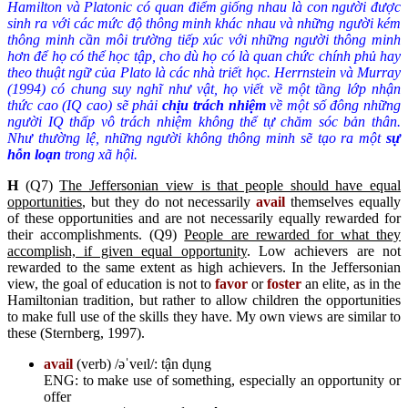
Hamilton và Platonic có quan điểm giống nhau là con người được
sinh ra với các mức độ thông minh khác nhau và những người kém
thông minh cần môi trường tiếp xúc với những người thông minh
hơn để họ có thể học tập, cho dù họ có là quan chức chính phủ hay
theo thuật ngữ của Plato là các nhà triết học. Herrnstein và Murray
(1994) có chung suy nghĩ như vật, họ viết về một tầng lớp nhận
thức cao (IQ cao) sẽ phải
chịu trách nhiệm
về một số đông những
người IQ thấp vô trách nhiệm không thể tự chăm sóc bản thân.
Như thường lệ, những người không thông minh sẽ tạo ra một
sự
hỗn loạn
trong xã hội.
H
(Q7)
The Jeffersonian view is that people should have equal
opportunities
, but they do not necessarily
avail
themselves equally
of these opportunities and are not necessarily equally rewarded for
their accomplishments. (Q9)
People are rewarded for what they
accomplish, if given equal opportunity
. Low achievers are not
rewarded to the same extent as high achievers. In the Jeffersonian
view, the goal of education is not to
favor
or
foster
an elite, as in the
Hamiltonian tradition, but rather to allow children the opportunities
to make full use of the skills they have. My own views are similar to
these (Sternberg, 1997).
avail
(verb) /əˈveɪl/: tận dụng
ENG: to make use of something, especially an opportunity or
offer