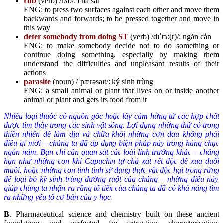
rub
(verb) /rʌb/: chà sát
ENG: to press two surfaces against each other and move them
backwards and forwards; to be pressed together and move in
this way
deter somebody from doing ST
(verb) /dɪˈtɜː(r)/: ngăn cản
ENG: to make somebody decide not to do something or
continue doing something, especially by making them
understand the difficulties and unpleasant results of their
actions
parasite
(noun) /ˈpærəsaɪt/: ký sinh trùng
ENG: a small animal or plant that lives on or inside another
animal or plant and gets its food from it
Nhiều loại thuốc có nguồn gốc hoặc lấy cảm hứng từ các hợp chất
được tìm thấy trong các sinh vật sống. Lợi dụng những thứ có trong
thiên nhiên để làm dịu và chữa khỏi những c
ơn đau
không phải
điều gì mới – chúng ta đã
áp dụng biện pháp này
trong hàng chục
ngàn năm. Bạn chỉ cần
quan sát
các loài linh trưởng khác – chẳng
hạn như những con khỉ
C
apuchin tự chà xát rết độc để xua đuổi
muỗi, hoặc những con tinh tinh sử dụng thực vật độc hại
trong rừng
để loại bỏ ký sinh trùng đường ruột của chúng –
những điều này
giúp chúng ta nhận ra rằng tổ tiên của chúng ta đã có khả năng tìm
ra những yếu tố
cơ bản của y học.
B
. Pharmaceutical science and chemistry built on these ancient
foundations and perfected the extraction, characterisation,