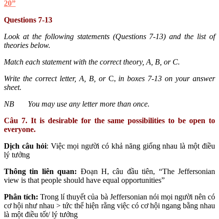
20”
Questions 7-13
Look at the following statements (Questions 7-13) and the list of
theories below.
Match each statement with the correct theory, A, B, or C.
Write the
correct letter, A, B, or
C,
in boxes 7-13 on your answer
sheet.
NB
You may use any letter more than once.
Câu 7. It is desirable for the same possibilities to be open to
everyone.
Dịch câu hỏi
: Việc mọi người có khả năng giống nhau là một điều
lý tưởng
Thông tin liên quan:
Đoạn H, câu đầu tiên, “The Jeffersonian
view is that people should have equal opportunities”
Phân tích:
Trong lí thuyết của bà Jeffersonian nói mọi người nên có
cơ hội như nhau > tức thể hiện rằng việc có cơ hội ngang bằng nhau
là một điều tốt/ lý tưởng