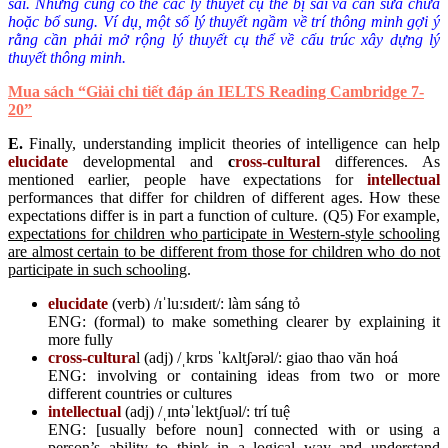
sai. Nhưng cũng có thể các lý thuyết cụ thể bị sai và cần sửa chữa
hoặc bổ sung. Ví dụ, một số lý thuyết ngầm về trí thông minh gợi ý
rằng cần phải mở rộng lý thuyết cụ thể về cấu trúc xây dựng lý
thuyết thông minh.
Mua sách “Giải chi tiết đáp án IELTS Reading Cambridge 7-
20”
E.
Finally, understanding implicit theories of intelligence can help
elucidate
developmental and
c
ross-cultural
differences. As
mentioned earlier, people have expectations for
intellectual
performances that differ for children of different ages. How these
expectations differ is in part a function of culture. (Q5) For example,
expectations for children who participate in Western-style schooling
are almost certain to be different from those for children who do not
participate in such schooling
.
elucidate
(verb) /ɪˈluːsɪdeɪt/: làm sáng tỏ
ENG: (formal) to make something clearer by explaining it
more fully
cross-cultura
l (adj) /ˌkrɒs ˈkʌltʃərəl/: giao thao văn hoá
ENG: involving or containing ideas from two or more
different countries or cultures
intellectual
(adj) /ˌɪntəˈlektʃuəl/: trí tuệ
ENG: [usually before noun] connected with or using a
person’s ability to think in a logical way and understand