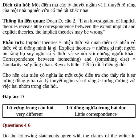
Dịch câu hỏi
: Một điểm mà các lý thuyết ngầm và lí thuyết rõ ràng
của một nhà nghiên cứu có thể rất khác nhau
Thông tin liên quan
: Đoạn D, câu 2, “If an investigation of implicit
theories reveals little correspondence between the extant implicit and
explicit theories, the implicit theories may be wrong”
Phân tích
: Implicit theories = nhận thức và quan điểm cá nhân vô
thức về trí thông minh là gì. Explicit theories = những gì một người
tin rằng họ suy nghĩ có ý thức và sẽ nói với những người khác.
Correspondence between (something) and (something else) =
/similarity: sự giống nhau. Reveals little: Tiết lộ rất ít điều gì đó
Cho nên câu triên có nghĩa là: một cuộc điều tra cho thấy rất ít sự
tương đồng giữa các lý thuyết ngầm và rõ ràng > tương đương với
việc hai nhóm trong câu hỏi.
Đáp án
: D
Từ vựng trong câu hỏi
Từ đồng nghĩa trong bài đọc
very different
Little correspondence
Questions 4-6
Do the following statements agree with the claims of the writer in