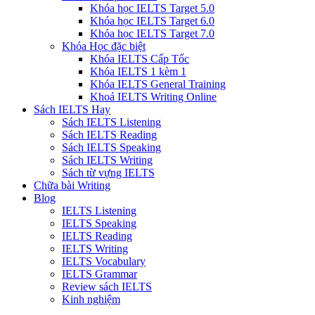
Khóa học IELTS Target 5.0
Khóa học IELTS Target 6.0
Khóa học IELTS Target 7.0
Khóa Học đặc biệt
Khóa IELTS Cấp Tốc
Khóa IELTS 1 kèm 1
Khóa IELTS General Training
Khoá IELTS Writing Online
Sách IELTS Hay
Sách IELTS Listening
Sách IELTS Reading
Sách IELTS Speaking
Sách IELTS Writing
Sách từ vựng IELTS
Chữa bài Writing
Blog
IELTS Listening
IELTS Speaking
IELTS Reading
IELTS Writing
IELTS Vocabulary
IELTS Grammar
Review sách IELTS
Kinh nghiệm