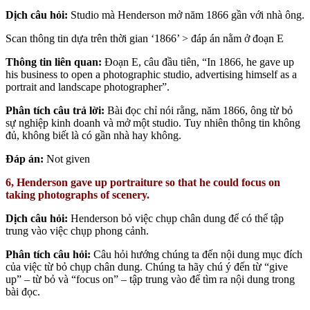
Dịch câu hỏi:
Studio mà Henderson mở năm 1866 gần với nhà ông.
Scan thông tin dựa trên thời gian ‘1866’ > đáp án nằm ở đoạn E
Thông tin liên quan:
Đoạn E, câu đầu tiên, “In 1866, he gave up
his business to open a photographic studio, advertising himself as a
portrait and landscape photographer”.
Phân tích câu trả lời:
Bài đọc chỉ nói rằng, năm 1866, ông từ bỏ
sự nghiệp kinh doanh và mở một studio. Tuy nhiên thông tin không
đủ, không biết là có gần nhà hay không.
Đáp án:
Not given
6, Henderson gave up portraiture so that he could focus on
taking photographs of scenery.
Dịch câu hỏi:
Henderson bỏ việc chụp chân dung để có thể tập
trung vào việc chụp phong cảnh.
Phân tích câu hỏi:
Câu hỏi hướng chúng ta đến nội dung mục đích
của việc từ bỏ chụp chân dung. Chúng ta hãy chú ý đến từ “give
up” – từ bỏ và “focus on” – tập trung vào để tìm ra nội dung trong
bài đọc.