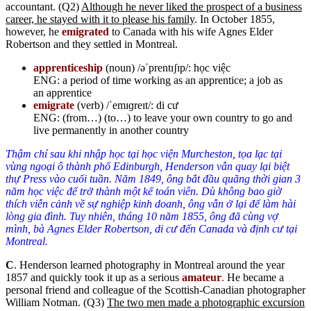
accountant. (Q2)
Although he never liked the prospect of a business
career, he stayed with it to please his family
. In October 1855,
however, he
emigrated
to Canada with his wife Agnes Elder
Robertson and they settled in Montreal.
apprenticeship
(noun) /əˈprentɪʃɪp/: học việc
ENG: a period of time working as an apprentice; a job as
an apprentice
emigrate
(verb) /ˈemɪɡreɪt/: di cư
ENG: (from…) (to…) to leave your own country to go and
live permanently in another country
Thậm chí sau khi nhập học tại học viện Murcheston, tọa lạc tại
vùng ngoại ô thành phố Edinburgh, Henderson vẫn quay lại biệt
thự Press vào cuối tuần. Năm 1849, ông bắt đầu quãng thời gian 3
năm học việc để trở thành một kế toán viên. Dù không bao giờ
thích viễn cảnh về sự nghiệp kinh doanh, ông vẫn ở lại để làm hài
lòng gia đình. Tuy nhiên, tháng 10 năm 1855, ông đã cùng vợ
mình, bà Agnes Elder Robertson, di cư đến Canada và định cư tại
Montreal.
C
. Henderson learned photography in Montreal around the year
1857 and quickly took it up as a serious
amateur
.
He became a
personal friend and colleague of the Scottish-Canadian photographer
William Notman. (Q3)
The two men made a photographic excursion