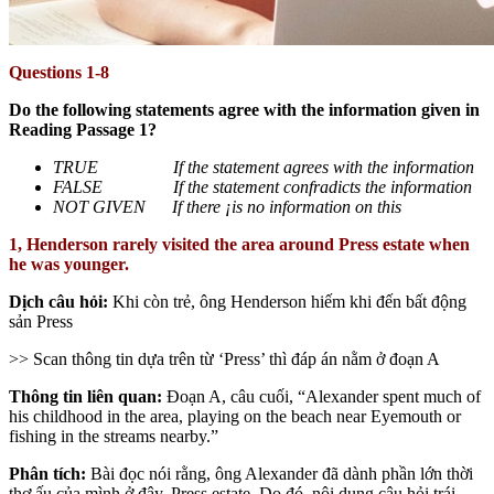
Questions 1-8
Do the following statements agree with the information given in
Reading Passage 1?
TRUE If the statement agrees with the information
FALSE If the statement confradicts the information
NOT GIVEN If there ¡is no information on this
1, Henderson rarely visited the area around Press estate when
he was younger.
Dịch câu hỏi:
Khi còn trẻ, ông Henderson hiếm khi đến bất động
sản Press
>> Scan thông tin dựa trên từ ‘Press’ thì đáp án nằm ở đoạn A
Thông tin liên quan:
Đoạn A, câu cuối, “Alexander spent much of
his childhood in the area, playing on the beach near Eyemouth or
fishing in the streams nearby.”
Phân tích:
Bài đọc nói rằng, ông Alexander đã dành phần lớn thời
thơ ấu của mình ở đây, Press estate. Do đó, nội dung câu hỏi trái