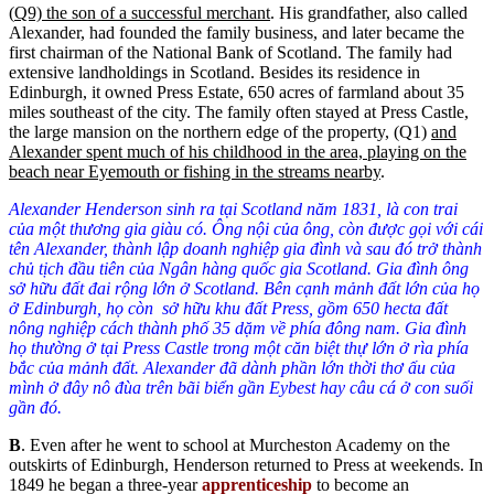
(
Q9)
the son of a successful merchant
. His grandfather, also called
Alexander, had founded the family business, and later became the
first chairman of the National Bank of Scotland. The family had
extensive landholdings in Scotland. Besides its residence in
Edinburgh, it owned Press Estate, 650 acres of farmland about 35
miles southeast of the city. The family often stayed at Press Castle,
the large mansion on the northern edge of the property, (Q1)
and
Alexander spent much of his childhood in the area, playing on the
beach near Eyemouth or fishing in the streams nearby
.
Alexander Henderson sinh ra tại Scotland năm 1831, là con trai
của một thương gia giàu có. Ông nội của ông, còn được gọi với cái
tên Alexander, thành lập doanh nghiệp gia đình và sau đó trở thành
chủ tịch đầu tiên của Ngân hàng quốc gia Scotland.
Gia đình
ông
sở hữu
đất đai rộng lớn ở Scotland. Bên cạnh
mảnh đất lớn của họ
ở Edinburgh,
họ cò
n sở hữu
khu đất Press
,
gồm
650 hecta đất
nông nghiệp
cách thành phố
35 dặm về phía đông nam. Gia đình
họ
thường ở tại Press Castle
trong một căn
biệt thự lớn ở rìa phía
bắc của
mảnh đất
. Alexander đã dành phần lớn thời thơ ấu của
mình
ở đây nô đùa
trên bãi biển gần Eybest h
ay
câu cá ở
con
suối
gần đó.
B
. Even after he went to school at Murcheston Academy on the
outskirts of Edinburgh, Henderson returned to Press at weekends. In
1849 he began a three-year
apprenticeship
to become an