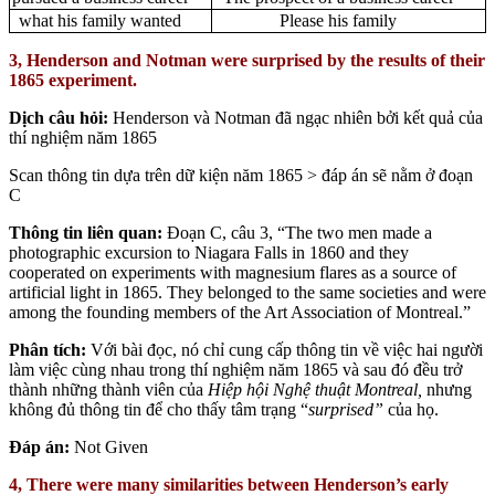
what his family wanted
Please his family
3, Henderson and Notman were surprised by the results of their
1865 experiment.
Dịch câu hỏi:
Henderson và Notman đã ngạc nhiên bởi kết quả của
thí nghiệm năm 1865
Scan thông tin dựa trên dữ kiện năm 1865 > đáp án sẽ nằm ở đoạn
C
Thông tin liên quan:
Đoạn C, câu 3, “The two men made a
photographic excursion to Niagara Falls in 1860 and they
cooperated on experiments with magnesium flares as a source of
artificial light in 1865. They belonged to the same societies and were
among the founding members of the Art Association of Montreal.”
Phân tích:
Với bài đọc, nó chỉ cung cấp thông tin về việc hai người
làm việc cùng nhau trong thí nghiệm năm 1865 và sau đó đều trở
thành những thành viên của
Hiệp hội Nghệ thuật Montreal
,
nhưng
không đủ thông tin để cho thấy tâm trạng “
surprised”
của họ.
Đáp án:
Not Given
4, There were many similarities between Henderson’s early