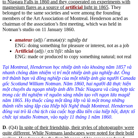
to Niagara Falls in 1860 and they cooperated on experiments with
magnesium flares as a source of
artificial
light in 1865
. They
belonged to the same societies and were among the founding
members of the Art Association of Montreal. Henderson acted as
chairman of the association’s first meeting, which was held in
Notman’s studio on 11 January 1860.
amateur
(adj) /ˈæmətə(r)/: nghiệp dư
ENG: doing something for pleasure or interest, not as a job
Artificial
(adj) /ˌɑːtɪˈfɪʃl/: nhân tạo
ENG: made or produced to copy something natural; not real
Tại Montreal,
Henderson học nhiếp ảnh vào khoảng năm 1857 và
nhanh chóng
đảm nhiệm vị trí
một n
hiếp ảnh gia
nghiệp dư. Ông
trở thành bạn và đồng nghiệp của
một
nhiếp ảnh gia người Canada
gốc Scotland William Notman.
Năm 1860, h
ai người đã thực hiện
một chuyến du ngoạn
nhiếp ảnh
đến Thác Niagara và
cùng
hợp tác
trong các thí nghiệm
về nguồn sáng nhân tạo
với ngọn lửa magiê
năm 1865. Họ thuộc cùng một
tầng lớp
và là một trong những
thành viên sáng lập của Hiệp hội Nghệ thuật Montreal. Henderson
đóng vai trò là chủ tịch của cuộc họp đầu tiên của hiệp hội, được tổ
chức tại studio Notman, vào ngày 11 tháng 1 năm 1860
.
D
. (Q4)
In spite of their friendship, their styles of photography were
quite different. While Notmans landscapes were noted for their bold