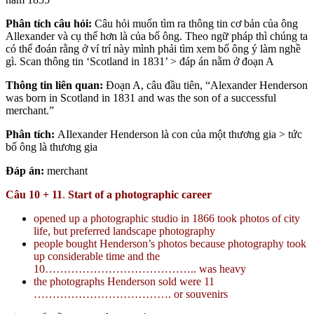
Phân tích câu hỏi:
Câu hỏi muốn tìm ra thông tin cơ bản của ông
Allexander và cụ thể hơn là của bố ông. Theo ngữ pháp thì chúng ta
có thể đoán rằng ở ví trí này mình phải tìm xem bố ông ý làm nghề
gì. Scan thông tin ‘Scotland in 1831’ > đáp án nằm ở đoạn A
Thông tin liên quan:
Đoạn A, câu đầu tiên, “Alexander Henderson
was born in Scotland in 1831 and was the son of a successful
merchant.”
Phân tích:
AIlexander Henderson là con của một thương gia > tức
bố ông là thương gia
Đáp án:
merchant
Câu 10 + 11
.
Start of a photographic career
opened up a photographic studio in 1866 took photos of city
life, but preferred landscape photography
people bought Henderson’s photos because photography took
up considerable time and the
10………………………………….. was heavy
the photographs Henderson sold were 11
………………………………. or souvenirs