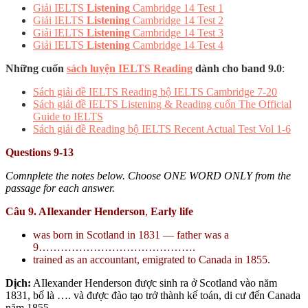
Giải IELTS
Listening
Cambridge 14 Test 1
Giải IELTS
Listening
Cambridge 14 Test 2
Giải IELTS
Listening
Cambridge 14 Test 3
Giải IELTS
Listening
Cambridge 14 Test 4
Những cuốn
sách luyện IELTS Reading
dành cho band 9.0
:
Sách giải đề IELTS Reading bộ IELTS Cambridge 7-20
Sách giải đề IELTS Listening & Reading cuốn The Official
Guide to IELTS
Sách giải đề Reading bộ IELTS Recent Actual Test Vol 1-6
Questions 9-13
Comnplete the notes below. Choose ONE WORD ONLY from the
passage for each answer.
Câu 9
.
AIlexander Henderson
,
Early life
was born in Scotland in 1831 — father was a
9…………………………………….
trained as an accountant, emigrated to Canada in 1855.
Dịch:
AIlexander Henderson được sinh ra ở Scotland vào năm
1831, bố là …. và được đào tạo trở thành kế toán, di cư đến Canada
năm 1855