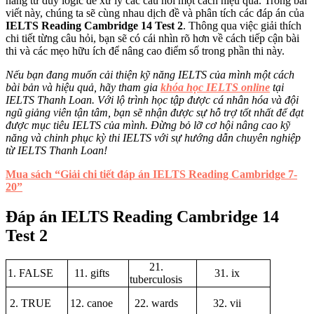
năng tư duy logic để xử lý các câu hỏi một cách hiệu quả. Trong bài
viết này, chúng ta sẽ cùng nhau dịch đề và phân tích các đáp án của
IELTS Reading Cambridge 14 Test 2
. Thông qua việc giải thích
chi tiết từng câu hỏi, bạn sẽ có cái nhìn rõ hơn về cách tiếp cận bài
thi và các mẹo hữu ích để nâng cao điểm số trong phần thi này.
Nếu bạn đang muốn cải thiện kỹ năng IELTS của mình một cách
bài bản và hiệu quả, hãy tham gia
khóa học IELTS online
tại
IELTS Thanh Loan. Với lộ trình học tập được cá nhân hóa và đội
ngũ giảng viên tận tâm, bạn sẽ nhận được sự hỗ trợ tốt nhất để đạt
được mục tiêu IELTS của mình. Đừng bỏ lỡ cơ hội nâng cao kỹ
năng và chinh phục kỳ thi IELTS với sự hướng dẫn chuyên nghiệp
từ IELTS Thanh Loan!
Mua sách “Giải chi tiết đáp án IELTS Reading Cambridge 7-
20”
Đáp án IELTS Reading Cambridge 14
Test 2
21.
1. FALSE
11. gifts
31. ix
tuberculosis
2. TRUE
12. canoe
22. wards
32. vii