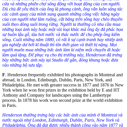
cửa và những phiên chợ sống động với hoạt động của con người.
Dù chủ đề yêu thích của ông là phong cảnh, ông vẫn luôn sáng tác
các cảnh quay của mình xung quanh những công việc hằng ngày
của con người như làm ruộng, cắt băng trên sông hay chèo thuyền
xuôi theo dòng suối trong rừng. Người ta thường có nhu cầu mua
những loại ảnh này hoặc một vài loại khác mà ông ấy đã phác họa
sự buôn lậu gỗ, tàu hơi nước và thác nước để cho phép ông kiếm
sống. Cuối những năm 1880, có rất ít sự cạnh tranh hay nhiếp ảnh
gia nghiệp dư bởi kĩ thuật
thì tốn thời gian và thiết bị nặng
. Mọi
người muốn mua những bức ảnh làm kỉ niệm một chuyến đi hoặc
làm quà tặng. Để phục vụ cho thị trường này, Henderson đã trưng
bày những bức ảnh này tại Studio để gắn, đóng khung hoặc đưa
vào những bộ sưu tập.
F
. Henderson frequently exhibited his photographs in Montreal and
abroad, in London, Edinburgh, Dublin, Paris, New York, and
Philadelphia. He met with greater success in 1877 and 1876 in New
York when he won first prizes in the exhibition held by E and HT
Anthony and Company for landscapes using the Lambertype
process. In 1878 his work won second prize at the world exhibition
in Paris.
Henderson thường trưng bày các bức ảnh của mình ở Montreal và
nước ngoài
như
London, Edinburgh, Dublin, Paris, New York và
Philadelphia. Ông đã
đạt được
nhiều thành công vào năm 1877 và