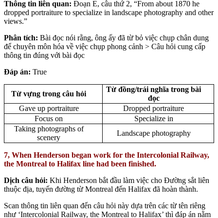
Thông tin liên quan:
Đoạn E, câu thứ 2, “From about 1870 he
dropped portraiture to specialize in landscape photography and other
views.”
Phân tích
:
Bài đọc nói rằng, ông ấy đã từ bỏ việc chụp chân dung
để chuyên môn hóa về việc chụp phong cảnh > Câu hỏi cung cấp
thông tin đúng với bài đọc
Đáp án:
True
Từ đồng/trái nghĩa trong bài
Từ vựng trong câu hỏi
đọc
Gave up portraiture
Dropped portraiture
Focus on
Specialize in
Taking photographs of
Landscape photography
scenery
7, When Henderson began work for the Intercolonial Railway,
the Montreal to Halifax line had
been finished.
Dịch câu hỏi:
Khi Henderson bắt đầu làm việc cho Đường sắt liên
thuộc địa, tuyến đường từ Montreal đến Halifax đã hoàn thành.
Scan thông tin liên quan đến câu hỏi này dựa trên các từ tên riêng
như ‘Intercolonial Railway, the Montreal to Halifax’ thì đáp án nằm