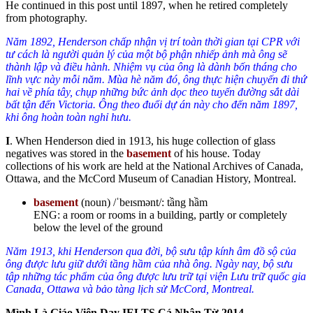
He continued in this post until 1897, when he retired completely
from photography.
Năm 1892, Henderson chấp nhận vị trí toàn thời gian
tại
CPR với
tư cách là người quản lý của một bộ phận nhiếp ảnh mà ông
sẽ
thành lập và điều hành. Nhiệm vụ của
ông
là
dành bốn tháng
cho
lĩnh vực này mỗi năm. Mùa hè năm đó,
ông
thực hiện chuyến đi thứ
hai về phía tây, chụp
những bức ảnh
dọc theo tuyến đường sắt
dài
bất tận
đến Victoria. Ông
theo đuổi dự án
này cho đến năm 1897,
khi ông
hoàn toàn nghỉ hưu.
I
. When Henderson died in 1913, his huge collection of glass
negatives was stored in the
basement
of his house. Today
collections of his work are held at the National Archives of Canada,
Ottawa, and the McCord Museum of Canadian History, Montreal.
basement
(noun) /ˈbeɪsmənt/: tầng hầm
ENG: a room or rooms in a building, partly or completely
below the level of the ground
Năm 1913, khi Henderson qua đời, bộ sưu tập kính âm đồ sộ của
ông được lưu giữ dưới tầng hầm của nhà ông. Ngày nay, bộ sưu
tập những tác phẩm của ông được lưu trữ tại viện Lưu trữ quốc gia
Canada, Ottawa và bảo tàng lịch sử McCord, Montreal.
Mình Là Giáo Viên Dạy IELTS Cá Nhân Từ 2014