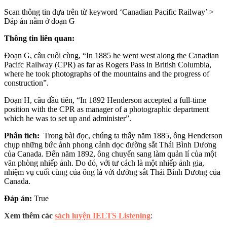
Scan thông tin dựa trên từ keyword ‘Canadian Pacific Railway’ >
Đáp án nằm ở đoạn G
Thông tin liên quan:
Đoạn G, câu cuối cùng, “In 1885 he went west along the Canadian
Pacifc Railway (CPR) as far as Rogers Pass in British Columbia,
where he took photographs of the mountains and the progress of
construction”.
Đoạn H, câu đầu tiên, “In 1892 Henderson accepted a full-time
position with the CPR as manager of a photographic department
which he was to set up and administer”.
Phân tích:
Trong bài đọc, chúng ta thấy năm 1885, ông Henderson
chụp những bức ảnh phong cảnh dọc đường sắt Thái Bình Dương
của Canada. Đến năm 1892, ông chuyển sang làm quản lí của một
văn phòng nhiếp ảnh. Do đó, với tư cách là một nhiếp ảnh gia,
nhiệm vụ cuối cùng của ông là với đường sắt Thái Bình Dương của
Canada.
Đáp án:
True
Xem thêm các
sách luyện IELTS Listening
: