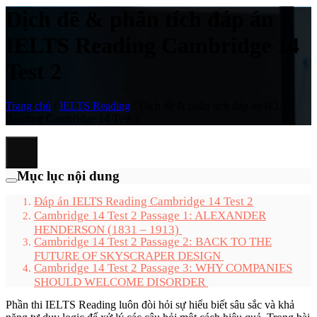
Dịch đề & phân tích đáp án
IELTS Reading Cambridge 14
Test 2
Trang chủ
/
IELTS Reading
/
Dịch đề & phân tích đáp án IELTS
Reading Cambridge 14 Test 2
Mục lục nội dung
Đáp án IELTS Reading Cambridge 14 Test 2
Cambridge 14 Test 2 Passage 1: ALEXANDER
HENDERSON (1831 – 1913)
Cambridge 14 Test 2 Passage 2: BACK TO THE
FUTURE OF SKYSCRAPER DESIGN
Cambridge 14 Test 2 Passage 3: WHY COMPANIES
SHOULD WELCOME DISORDER
Phần thi IELTS Reading luôn đòi hỏi sự hiểu biết sâu sắc và khả