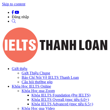
Skip to content
Đăng nhập
Giới thiệu
Giới Thiệu Chung
Báo Chí Nói Về IELTS Thanh Loan
Câu hỏi thường gặp
Khóa Học IELTS Online
Khóa Học qua Zoom
Khóa IELTS Foundation (Pre IELTS)
Khóa IELTS Overall (mục tiêu 6.0+)
Khóa IELTS Advanced (mục tiêu 6.5+)
Khóa Học qua Video