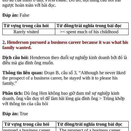
ngược hoàn toàn với bài đọc.
Đáp án:
False
Từ vựng trong câu hỏi
Từ đồng/trái nghĩa trong bài đọc
Rarely visited
>< spent much of his childhood
2, Henderson pursued a business career because it was what his
family wanted.
Dịch câu hỏi:
Henderson theo đuổi sự nghiệp kinh doanh bởi đó là
điều mà gia đình ông muốn.
Thông tin liên quan:
Đoạn B, câu số 3, “Although he never liked
the prospect of a business career, he stayed with it to please his
family.”
Phân tích:
Dù ông Hen không bao giờ đam mê sự nghiệp kinh
doanh, ông vẫn duy trì để làm hài lòng gia đình ông > Trùng khớp
với thông tin của câu hỏi
Đáp án:
True
Từ vựng trong câu hỏi
Từ đồng/trái nghĩa trong bài đọc
pursued a business career
The prospect of a business career