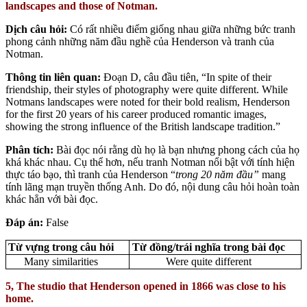
landscapes and those of Notman.
Dịch câu hỏi:
Có rất nhiều điểm giống nhau giữa những bức tranh
phong cảnh những năm đầu nghề của Henderson và tranh của
Notman.
Thông tin liên quan:
Đoạn D, câu đầu tiên, “In spite of their
friendship, their styles of photography were quite different. While
Notmans landscapes were noted for their bold realism, Henderson
for the first 20 years of his career produced romantic images,
showing the strong influence of the British landscape tradition.”
Phân tích:
Bài đọc nói rằng dù họ là bạn nhưng phong cách của họ
khá khác nhau. Cụ thể hơn, nếu tranh Notman nổi bật với tính hiện
thực táo bạo, thì tranh của Henderson “
trong 20 năm đầu”
mang
tính lãng mạn truyền thống Anh. Do đó, nội dung câu hỏi hoàn toàn
khác hẳn với bài đọc.
Đáp án:
False
Từ vựng trong câu hỏi
Từ đồng/trái nghĩa trong bài đọc
Many similarities
Were quite different
5, The studio that Henderson opened in 1866 was close to his
home.