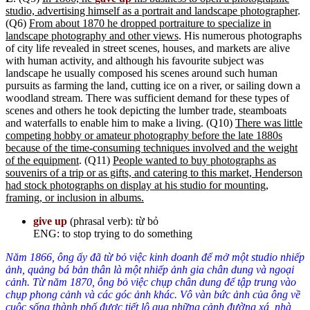
studio, advertising himself as a portrait and landscape photographer
.
(Q6)
From about 1870 he dropped portraiture to specialize in
landscape photography and other views
. His numerous photographs
of city life revealed in street scenes, houses, and markets are alive
with human activity, and although his favourite subject was
landscape he usually composed his scenes around such human
pursuits as farming the land, cutting ice on a river, or sailing down a
woodland stream. There was sufficient demand for these types of
scenes and others he took depicting the lumber trade, steamboats
and waterfalls to enable him to make a living. (Q10)
There was little
competing hobby or amateur photography before the late 1880s
because of the time-consuming techniques involved and the weight
of the equipment
. (Q11)
People wanted to buy photographs as
souvenirs of a trip or as gifts, and catering to this market, Henderson
had stock photographs on display at his studio for mounting,
framing, or inclusion in albums.
give up
(phrasal verb): từ bỏ
ENG: to stop trying to do something
Năm 1866, ông ấy đã từ bỏ việc kinh doanh để mở một studio nhiếp
ảnh, quảng bá bản thân là một nhiếp ảnh gia chân dung và ngoại
cảnh. Từ năm 1870, ông bỏ việc chụp chân dung để tập trung vào
chụp phong cảnh và các góc ảnh khác. Vô vàn bức ảnh của ông về
cuộc sống thành phố được tiết lộ qua những cảnh đường xá, nhà