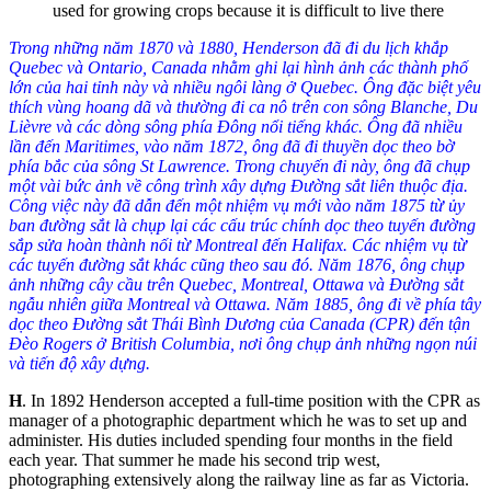
used for growing crops because it is difficult to live there
Trong những năm 1870 và 1880, Henderson đã đi du lịch khắp
Quebec và Ontario, Canada
nhằm
ghi lại
hình ảnh
các thành phố
lớn của hai tỉnh
này
và nhiều ngôi làng ở Quebec. Ông đặc biệt yêu
thích
vùng
hoang d
ã
và
thường đi ca nô trên
con sông
Blanche,
D
u
Lièvre và các dòng sông phía
Đ
ông nổi tiếng khác. Ông đã nhiều
lần đến Maritimes
,
vào năm 1872, ông
đã
đi thuyền dọc theo bờ
phía bắc của sông St Lawrenc
e. Trong chuyến đi này,
ông đã chụp
một
vài
bức ảnh về
công trình xây dựng
Đường sắt liên
thuộc địa
.
Công việc
này đã dẫn đến
một nhiệm vụ mới vào
năm 1875 từ
ủy
ban
đường sắt
là
chụp
lại các cấu trúc chính dọc theo tuyến đường
sắp sửa
hoàn thành nối từ Montreal đến Halifax.
Các nhiệm vụ
từ
các tuyến đường sắt khác
cũng
theo sau
đó
. Năm 1876, ông chụp
ảnh những cây cầu trên Quebec, Montreal, Ottawa và Đường sắt
ngẫu nhiên giữa Montreal và Ottawa. Năm 1885, ông đi về phía tây
dọc theo Đường sắt
Thái Bình Dương
của Canada (CPR) đến tận
Đèo Rogers ở British Columbia, nơi ông chụp ảnh những ngọn núi
và tiến độ xây dựng.
H
. In 1892 Henderson accepted a full-time position with the CPR as
manager of a photographic department which he was to set up and
administer. His duties included spending four months in the field
each year. That summer he made his second trip west,
photographing extensively along the railway line as far as Victoria.