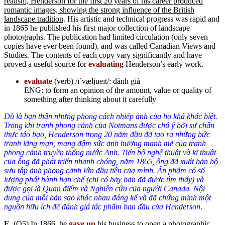
realism, Henderson for the first 20 years of his career produced
romantic images, showing the strong influence of the British
landscape tradition
. His artistic and technical progress was rapid and
in 1865 he published his first major collection of landscape
photographs. The publication had limited circulation (only seven
copies have ever been found), and was called Canadian Views and
Studies. The contents of each copy vary significantly and have
proved a useful source for
evaluating
Henderson’s early work.
evaluate
(verb) /ɪˈvæljueɪt/: đánh giá
ENG: to form an opinion of the amount, value or quality of
something after thinking about it carefully
Dù là bạn thân nhưng phong cách nhiếp ảnh của họ khá khác biệt.
Trong khi tranh phong cảnh của Notmans được chú ý bởi sự chân
thực táo bạo, Henderson trong 20 năm đầu đã tạo ra những bức
tranh lãng mạn, mang đậm sức ảnh hưởng mạnh mẽ của tranh
phong cảnh truyền thống nước Anh. Tiến bộ nghệ thuật và kĩ thuật
của ông đã phát triển nhanh chóng, năm 1865, ông đã xuất bản bộ
sưu tập ảnh phong cảnh lớn đầu tiên của mình.
Ấn phẩm có số
lượng phát hành hạn chế (chỉ có bảy bản đã được tìm thấy) và
được gọi là Quan điểm và Nghiên cứu của
người
Canada. Nội
dung của mỗi bản sao khác nhau đáng kể và đã chứng minh một
nguồn hữu ích để đánh giá
tác phẩm
ban đầu của Henderson
.
E
. (Q5)
In 1866, he
gave up
his business to open a photographic