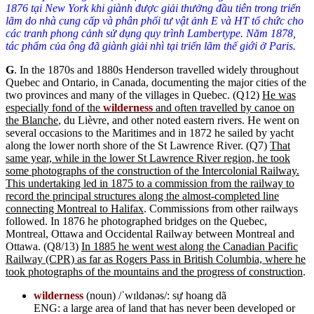
1876 tại New York khi giành được giải thưởng đầu tiên trong triển
lãm do
nhà cung cấp và phân phối tư vật ảnh
E và HT tổ chức cho
các
tranh
phong cảnh sử dụng quy trình Lambertype. Năm 1878,
tác phẩm của ông đã giành giải nhì tại triển lãm thế giới ở Paris.
G
. In the 1870s and 1880s Henderson travelled widely throughout
Quebec and Ontario, in Canada, documenting the major cities of the
two provinces and many of the villages in Quebec. (Q12)
He was
especially fond of the
wilderness
and often travelled by canoe on
the Blanche
, du Lièvre, and other noted eastern rivers. He went on
several occasions to the Maritimes and in 1872 he sailed by yacht
along the lower north shore of the St Lawrence River. (Q7)
That
same year, while in the lower St Lawrence River region, he took
some photographs of the construction of the Intercolonial Railway.
This undertaking led in 1875 to a commission from the railway to
record the principal structures along the almost-completed line
connecting Montreal to Halifax
. Commissions from other railways
followed. In 1876 he photographed bridges on the Quebec,
Montreal, Ottawa and Occidental Railway between Montreal and
Ottawa. (Q8/13)
In 1885 he went west along the Canadian Pacific
Railway (CPR) as far as Rogers Pass in British Columbia, where he
took photographs of the mountains and the progress of construction
.
wilderness
(noun) /ˈwɪldənəs/: sự hoang dã
ENG: a large area of land that has never been developed or