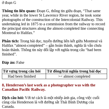
ở đoạn G
Thông tin liên quan:
Đoạn G, thông tin giữa đoạn, “That same
year, while in the lower St Lawrence River region, he took some
photographs of the construction of the Intercolonial Railway. This
undertaking led in 1875 to a commission from the railway to record
the principal structures along the almost-completed line connecting
Montreal to Halifax.”
Phân tích
:
Trong bài đọc, tuyến đường liên kết giữa Montreal và
Halifax “almost-completed” – gần hoàn thành, nghĩa là vẫn chưa
hoàn thành. Thông tin này đối lập với nghĩa trong câu “had been
finished”.
Đáp án:
False
Từ vựng trong câu hỏi
Từ đồng/trái nghĩa trong bài đọc
Had been finished
>< almost completed
8, Henderson’s last work as a photographer was with the
Canadian Pacific Railway.
Dịch câu hỏi:
Với tư cách là một nhiếp ảnh gia, công việc cuối
cùng của Henderson là với đường sắt Thái Bình Dương của
Canada.