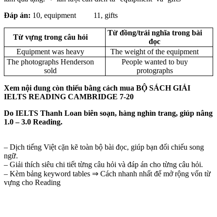
Đáp án:
10, equipment
11, gifts
Từ đồng/trái nghĩa trong bài
Từ vựng trong câu hỏi
đọc
Equipment was heavy
The weight of the equipment
The photographs Henderson
People wanted to buy
sold
protographs
Xem nội dung còn thiếu bằng cách mua BỘ SÁCH GIẢI
IELTS READING CAMBRIDGE 7-20
Do IELTS Thanh Loan biên soạn, hàng nghìn trang, giúp nâng
1.0 – 3.0 Reading.
– Dịch tiếng Việt cặn kẽ toàn bộ bài đọc, giúp bạn đối chiếu song
ngữ.
– Giải thích siêu chi tiết từng câu hỏi và đáp án cho từng câu hỏi.
– Kèm bảng keyword tables ⇒ Cách nhanh nhất để mở rộng vốn từ
vựng cho Reading
Đọc thử