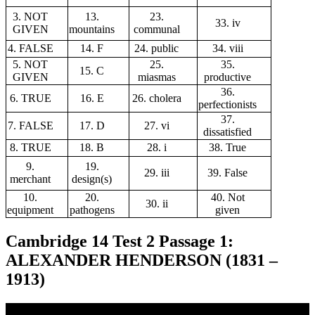
3. NOT
13.
23.
33. iv
GIVEN
mountains
communal
4. FALSE
14. F
24. public
34. viii
5. NOT
25.
35.
15. C
GIVEN
miasmas
productive
36.
6. TRUE
16. E
26. cholera
perfectionists
37.
7. FALSE
17. D
27. vi
dissatisfied
8. TRUE
18. B
28. i
38. True
9.
19.
29. iii
39. False
merchant
design(s)
10.
20.
40. Not
30. ii
equipment
pathogens
given
Cambridge
14 Test 2 Passage 1:
ALEXANDER HENDERSON (1831 –
1913)