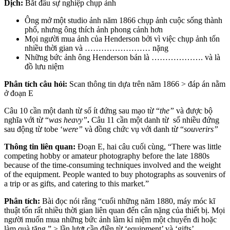
Dịch:
Bắt đầu sự nghiệp chụp ảnh
Ông mở một studio ảnh năm 1866 chụp ảnh cuộc sống thành
phố, nhưng ông thích ảnh phong cảnh hơn
Mọi người mua ảnh của Henderson bởi vì việc chụp ảnh tốn
nhiều thời gian và …………………… nặng
Những bức ảnh ông Henderson bán là ………………. và là
đồ lưu niệm
Phân tích câu hỏi:
Scan thông tin dựa trên năm 1866 > đáp án nằm
ở đoạn E
Câu 10 cần một danh từ số ít đứng sau mạo từ “
the”
và được bộ
nghĩa với từ “
was heavy”
.
Câu 11 cần một danh từ số nhiều đứng
sau động từ tobe ‘
were”
và đồng chức vụ với danh từ “
souverirs”
Thông tin liên quan:
Đoạn E, hai câu cuối cùng, “There was little
competing hobby or amateur photography before the late 1880s
because of the time-consuming techniques involved and the weight
of the equipment. People wanted to buy photographs as souvenirs of
a trip or as gifts, and catering to this market.”
Phân tích:
Bài đọc nói rằng “cuối những năm 1880, máy móc kĩ
thuật tốn rất nhiều thời gian liên quan đến cân nặng của thiết bị. Mọi
người muốn mua những bức ảnh làm kỉ niệm một chuyến đi hoặc
làm quà tặng.” > lần lượt cần điền từ ‘equipment’ và ‘gifts’