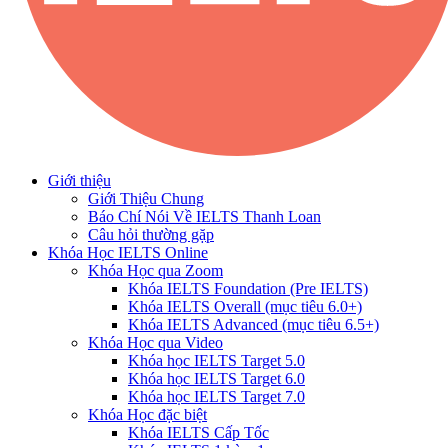
Giới thiệu
Giới Thiệu Chung
Báo Chí Nói Về IELTS Thanh Loan
Câu hỏi thường gặp
Khóa Học IELTS Online
Khóa Học qua Zoom
Khóa IELTS Foundation (Pre IELTS)
Khóa IELTS Overall (mục tiêu 6.0+)
Khóa IELTS Advanced (mục tiêu 6.5+)
Khóa Học qua Video
Khóa học IELTS Target 5.0
Khóa học IELTS Target 6.0
Khóa học IELTS Target 7.0
Khóa Học đặc biệt
Khóa IELTS Cấp Tốc