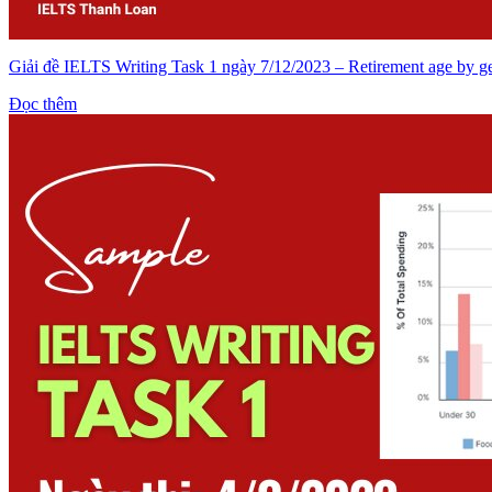
Giải đề IELTS Writing Task 1 ngày 7/12/2023 – Retirement age by g
Đọc thêm