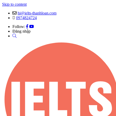
Skip to content
hi@ielts-thanhloan.com
0974824724
Follow:
Đăng nhập