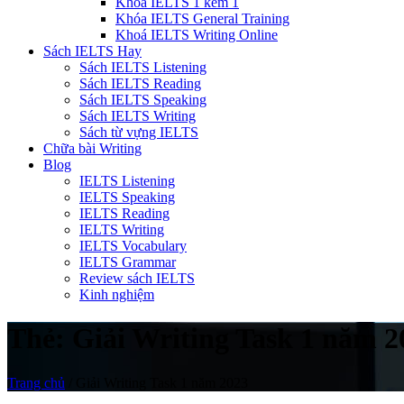
Khóa IELTS 1 kèm 1
Khóa IELTS General Training
Khoá IELTS Writing Online
Sách IELTS Hay
Sách IELTS Listening
Sách IELTS Reading
Sách IELTS Speaking
Sách IELTS Writing
Sách từ vựng IELTS
Chữa bài Writing
Blog
IELTS Listening
IELTS Speaking
IELTS Reading
IELTS Writing
IELTS Vocabulary
IELTS Grammar
Review sách IELTS
Kinh nghiệm
Thẻ:
Giải Writing Task 1 năm 2
Trang chủ
/
Giải Writing Task 1 năm 2023