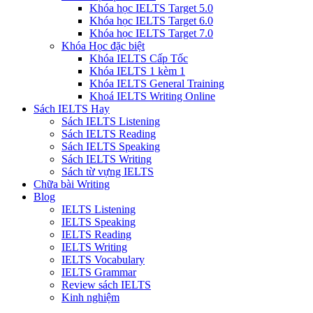
Khóa học IELTS Target 5.0
Khóa học IELTS Target 6.0
Khóa học IELTS Target 7.0
Khóa Học đặc biệt
Khóa IELTS Cấp Tốc
Khóa IELTS 1 kèm 1
Khóa IELTS General Training
Khoá IELTS Writing Online
Sách IELTS Hay
Sách IELTS Listening
Sách IELTS Reading
Sách IELTS Speaking
Sách IELTS Writing
Sách từ vựng IELTS
Chữa bài Writing
Blog
IELTS Listening
IELTS Speaking
IELTS Reading
IELTS Writing
IELTS Vocabulary
IELTS Grammar
Review sách IELTS
Kinh nghiệm