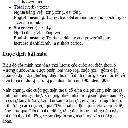
steady over time.
Total
(verb) /ˈtoʊtl/
Nghĩa tiếng Việt: tổng cộng, đạt tổng
English meaning: To reach a total amount or sum; to add up to
a certain number.
Surge
(verb) /sɜːrdʒ/
Nghĩa tiếng Việt: tăng vọt
English meaning: To rise suddenly and powerfully; to
increase significantly in a short period.
Lược dịch bài mẫu
Biểu đồ cột minh họa tổng thời lượng các cuộc gọi điện thoại ở
Vương quốc Anh, được phân loại theo loại cuộc gọi – gồm điện
thoại cố định địa phương, điện thoại cố định quốc gia và quốc tế, và
điện thoại di động – trong giai đoạn từ năm 1995 đến 2002.
Nhìn chung, các cuộc gọi điện thoại cố định địa phương liên tục là
hình thức liên lạc được sử dụng nhiều nhất trong suốt giai đoạn này,
dù có sự tăng trưởng ban đầu sau đó là sự suy giảm. Trong khi đó,
thời lượng các cuộc gọi qua điện thoại cố định quốc gia và quốc tế,
cũng như qua điện thoại di động, tăng đều trong những năm này,
với điện thoại di động có sự tăng trưởng mạnh mẽ vào cuối giai
đoạn.