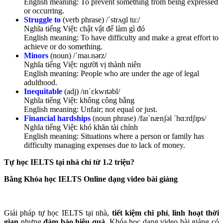
English meaning: To prevent something from being expressed
or occurring.
Struggle to
(verb phrase) /ˈstrʌɡl tuː/
Nghĩa tiếng Việt: chật vật để làm gì đó
English meaning: To have difficulty and make a great effort to
achieve or do something.
Minors
(noun) /ˈmaɪ.nərz/
Nghĩa tiếng Việt: người vị thành niên
English meaning: People who are under the age of legal
adulthood.
Inequitable
(adj) /ɪnˈɛkwɪtəbl/
Nghĩa tiếng Việt: không công bằng
English meaning: Unfair; not equal or just.
Financial hardships
(noun phrase) /faɪˈnænʃəl ˈhɑːrdʃɪps/
Nghĩa tiếng Việt: khó khăn tài chính
English meaning: Situations where a person or family has
difficulty managing expenses due to lack of money.
Tự học IELTS tại nhà chỉ từ 1.2 triệu?
Bằng Khóa học IELTS Online dạng video bài giảng
Giải pháp tự học IELTS tại nhà,
tiết kiệm chi phí
,
linh hoạt thời
gian
nhưng
đảm bảo hiệu quả
. Khóa học dạng video bài giảng có