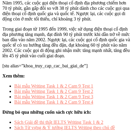
Năm 1995, các cuộc gọi điện thoại cố định địa phương chiếm hơn
70 tỷ phút, gần gấp đôi so với 38 tỷ phút dành cho các cuộc gọi qua
điện thoại cố định quốc gia và quốc tế. Ngược lại, các cuộc gọi di
động còn ở mức tối thiểu, chỉ khoảng 3 tỷ phút.
Trong giai đoạn từ 1995 đến 1999, việc sử dụng điện thoại cố định
địa phương tăng mạnh, đạt đỉnh 90 tỷ phút trước khi dần trở về mức
ban đầu vào năm 2002. Ngược lại, các cuộc gọi cố định quốc gia và
quốc tế có xu hướng tăng đều đặn, đạt khoảng 60 tỷ phút vào năm
2002. Các cuộc gọi di động ghi nhận mức tăng mạnh nhất, tăng đều
lên 45 tỷ phút vào cuối giai đoạn.
[stu alias=”khoa_truy_cap_cac_bai_giai_de”]
Xem thêm:
Bài mẫu Writing Task 1 & 2 Cam 9 Test 1
Bài mẫu Writing Task 1 & 2 Cam 9 Test 2
Bài mẫu Writing Task 1 & 2 Cam 9 Test 3
Bài mẫu Writing Task 1 & 2 Cam 9 Test 4
Đừng bỏ qua những cuốn sách cực hữu ích:
Sách Giải đề thi thật IELTS Writing Task 1 & 2
Sách Từ vựng & Ý tưởng IELTS Writing theo chủ đề