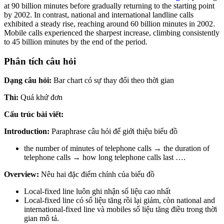
at 90 billion minutes before gradually returning to the starting point
by 2002. In contrast, national and international landline calls
exhibited a steady rise, reaching around 60 billion minutes in 2002.
Mobile calls experienced the sharpest increase, climbing consistently
to 45 billion minutes by the end of the period.
Phân tích câu hỏi
Dạng câu hỏi:
Bar chart có sự thay đổi theo thời gian
Thì:
Quá khứ đơn
Cấu trúc bài viết:
Introduction:
Paraphrase câu hỏi để giới thiệu biểu đồ
the number of minutes of telephone calls → the duration of
telephone calls → how long telephone calls last ….
Overview:
Nêu hai đặc điểm chính của biểu đồ
Local-fixed line luôn ghi nhận số liệu cao nhất
Local-fixed line có số liệu tăng rồi lại giảm, còn national and
international-fixed line và mobiles số liệu tăng điều trong thời
gian mô tả.