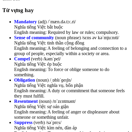
Từ vựng hay
Mandatory
(adj) /ˈmæn.də.tɔː.ri/
Nghĩa tiếng Việt: bắt buộc
English meaning: Required by law or rules; compulsory.
Sense of community
(noun phrase) /sɛns əv kəˈmjuːnɪti/
Nghĩa tiếng Việt: tinh thần cộng đồng
English meaning: A feeling of belonging and connection to a
group of people, especially within a society or area.
Compel
(verb) /kəmˈpel/
Nghĩa tiếng Việt: ép buộc
English meaning: To force or oblige someone to do
something.
Obligation
(noun) /ˌɒblɪˈɡeɪʃn/
Nghĩa tiếng Việt: nghĩa vụ, bổn phận
English meaning: A duty or commitment that someone feels
they must fulfill.
Resentment
(noun) /rɪˈzɛntmənt/
Nghĩa tiếng Việt: sự oán giận
English meaning: A feeling of anger or displeasure about
someone or something unfair.
Suppress
(verb) /səˈprɛs/
Nghĩa tiếng Việt: kìm nén, đàn áp