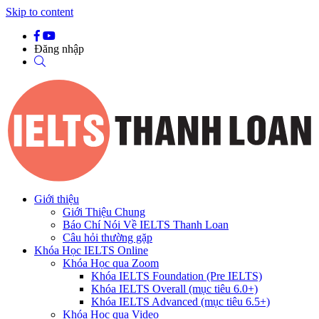
Skip to content
Đăng nhập
Giới thiệu
Giới Thiệu Chung
Báo Chí Nói Về IELTS Thanh Loan
Câu hỏi thường gặp
Khóa Học IELTS Online
Khóa Học qua Zoom
Khóa IELTS Foundation (Pre IELTS)
Khóa IELTS Overall (mục tiêu 6.0+)
Khóa IELTS Advanced (mục tiêu 6.5+)
Khóa Học qua Video