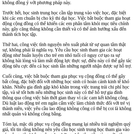
không đồng ý với phương pháp này.
Trước hết, học sinh trung học cần tập trung vào việc học, đặc biệt
khi các em chuẩn bị cho kỳ thi đại học. Việc bắt buộc tham gia hoạt
động cộng đồng có thể khiến các em phân tâm khỏi mục tiêu chính
này, gây căng thẳng không cần thiết và có thể ảnh hưởng xấu đến
thành tích học tập.
Thứ hai, công việc tình nguyện nên xuất phát từ sự quan tâm thật
sự, không phải là nghĩa vụ. Yêu cầu học sinh tham gia các hoạt
động như huấn luyện cho trẻ em nhỏ tuổi có nguy cơ tạo ra sự
không hài lòng và làm mất động lực thực sự, điều này có thể gây tác
động tiêu cực đến cả học sinh lẫn những người nhận được sự hỗ trợ.
Cuối cùng, việc bắt buộc tham gia phục vụ cộng đồng có thể gây
bất công, đặc biệt đối với những học sinh có hoàn cảnh kinh tế khó
khăn. Nhiều gia đình gặp khó khăn trong việc trang trải chi phí học
tập, và sẽ tốt hơn nếu những học sinh này có thể hỗ trợ gia đình
thông qua công việc bán thời gian thay vì các cam kết không công.
Dù luật lao động trẻ em ngăn cấm việc làm chính thức đối với trẻ vị
thành niên, việc yêu cầu lao động không công có thể bị coi là không
nhất quán và không công bằng.
Tóm lại, mặc dù phục vụ cộng đồng mang lại nhiều trải nghiệm quý
giá, tôi tin rằng không nên yêu cầu học sinh trung học tham gia vào