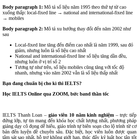
Body paragraph 1:
Mô tả số liệu năm 1995 theo thứ tự từ cao
xuống thấp: local-fixed line → national and international-fixed line
→ mobiles
Body paragraph 2:
Mô tả xu hướng thay đổi đến năm 2002 như
sau
Local-fixed line tăng đến điểm cao nhất là năm 1999, sau đó
giảm, nhưng luôn là số liệu cao nhất
National and international-fixed line số liệu tăng dần đều,
nhưng luôn ở vị trí số 2
Tương tự như trên, số liệu mobiles cũng tăng với tốc độ
nhanh, nhưng vào năm 2002 vẫn là số liệu thấp nhất
Bạn đang chuẩn bị cho kì thi IELTS?
Học IELTS Online qua ZOOM, bức band thần tốc
IELTS Thanh Loan –
giáo viên 10 năm kinh nghiệm
– trực tiếp
đứng lớp, tự tin mang đến khóa học chất lượng nhất, phương pháp
giảng dạy cô đọng dễ hiểu, giáo trình tự biên soạn cho lộ trình từ cơ
bản đến luyện đề chuyên sâu. Đặc biệt, học viên luôn được quan
tâm sát sao nhất, hỗ trợ không giới hạn, thúc đẩy kỷ luật học tập tốt