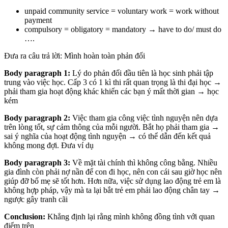
unpaid community service = voluntary work = work without
payment
compulsory = obligatory = mandatory → have to do/ must do
….
Đưa ra câu trả lời: Mình hoàn toàn phản đối
Body paragraph 1:
Lý do phản đối đầu tiên là học sinh phải tập
trung vào việc học. Cấp 3 có 1 kì thi rất quan trọng là thi đại học →
phải tham gia hoạt động khác khiến các bạn ý mất thời gian → học
kém
Body paragraph 2:
Việc tham gia công việc tình nguyện nên dựa
trên lòng tốt, sự cảm thông của mỗi người. Bắt họ phải tham gia →
sai ý nghĩa của hoạt động tình nguyện → có thể dẫn đến kết quả
không mong đợi. Đưa ví dụ
Body paragraph 3:
Về mặt tài chính thì không công bằng. Nhiều
gia đình còn phải nợ nần để con đi học, nên con cái sau giờ học nên
giúp đỡ bố mẹ sẽ tốt hơn. Hơn nữa, việc sử dụng lao động trẻ em là
không hợp pháp, vậy mà ta lại bắt trẻ em phải lao động chân tay →
ngược gây tranh cãi
Conclusion:
Khẳng định lại rằng mình không đồng tình với quan
điểm trên