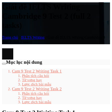
Giải đề IELTS Writing
Cambridge 9 Test 2 (full 2
tasks)
Trang chủ
/
IELTS Writing
/
Giải đề IELTS Writing Cambridge 9
Test 2 (full 2 tasks)
Mục lục nội dung
Cam 9 Test 2 Writing Task 1
Phân tích câu hỏi
Từ vựng hay
Lược dịch bài mẫu
Cam 9 Test 2 Writing Task 2
Phân tích câu hỏi
Từ vựng hay
Lược dịch bài mẫu