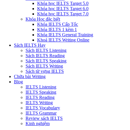
Khóa học IELTS Target 5.0
Khóa học IELTS Target 6.0
Khóa học IELTS Target 7.0
Khóa Học đặc biệt
Khóa IELTS Cấp Tốc
Khóa IELTS 1 kèm 1
Khóa IELTS General Training
Khoá IELTS Writing Online
Sách IELTS Hay
Sách IELTS Listening
Sách IELTS Reading
Sách IELTS Speaking
Sách IELTS Writing
Sách từ vựng IELTS
Chữa bài Writing
Blog
IELTS Listening
IELTS Speaking
IELTS Reading
IELTS Writing
IELTS Vocabulary
IELTS Grammar
Review sách IELTS
Kinh nghiệm