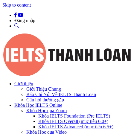
Skip to content
Đăng nhập
Giới thiệu
Giới Thiệu Chung
Báo Chí Nói Về IELTS Thanh Loan
Câu hỏi thường gặp
Khóa Học IELTS Online
Khóa Học qua Zoom
Khóa IELTS Foundation (Pre IELTS)
Khóa IELTS Overall (mục tiêu 6.0+)
Khóa IELTS Advanced (mục tiêu 6.5+)
Khóa Học qua Video