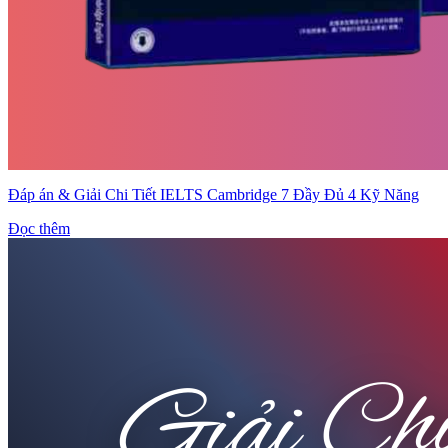
Đáp án & Giải Chi Tiết IELTS Cambridge 7 Đầy Đủ 4 Kỹ Năng
Đọc thêm