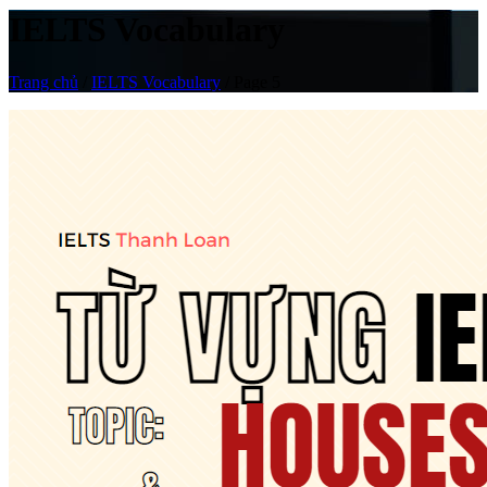
IELTS Vocabulary
Trang chủ
/
IELTS Vocabulary
/
Page 5