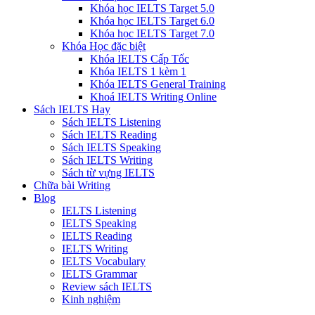
Khóa học IELTS Target 5.0
Khóa học IELTS Target 6.0
Khóa học IELTS Target 7.0
Khóa Học đặc biệt
Khóa IELTS Cấp Tốc
Khóa IELTS 1 kèm 1
Khóa IELTS General Training
Khoá IELTS Writing Online
Sách IELTS Hay
Sách IELTS Listening
Sách IELTS Reading
Sách IELTS Speaking
Sách IELTS Writing
Sách từ vựng IELTS
Chữa bài Writing
Blog
IELTS Listening
IELTS Speaking
IELTS Reading
IELTS Writing
IELTS Vocabulary
IELTS Grammar
Review sách IELTS
Kinh nghiệm