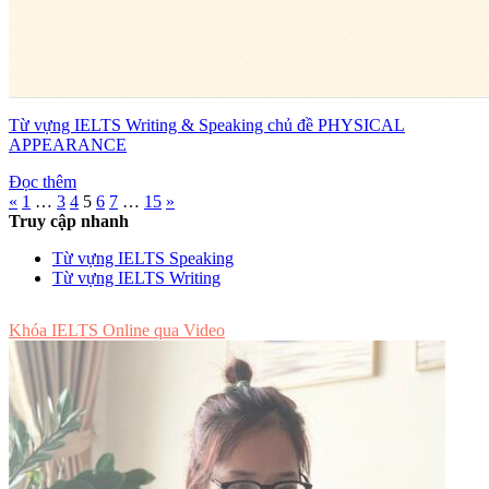
Từ vựng IELTS Writing & Speaking chủ đề PHYSICAL
APPEARANCE
Đọc thêm
«
1
…
3
4
5
6
7
…
15
»
Truy cập nhanh
Từ vựng IELTS Speaking
Từ vựng IELTS Writing
Khóa IELTS Online
qua Video