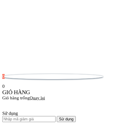
0
0
GIỎ HÀNG
Giỏ hàng trống
Quay lại
Sử dụng
Sử dụng