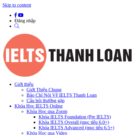
Skip to content
Đăng nhập
Giới thiệu
Giới Thiệu Chung
Báo Chí Nói Về IELTS Thanh Loan
Câu hỏi thường gặp
Khóa Học IELTS Online
Khóa Học qua Zoom
Khóa IELTS Foundation (Pre IELTS)
Khóa IELTS Overall (mục tiêu 6.0+)
Khóa IELTS Advanced (mục tiêu 6.5+)
Khóa Học qua Video