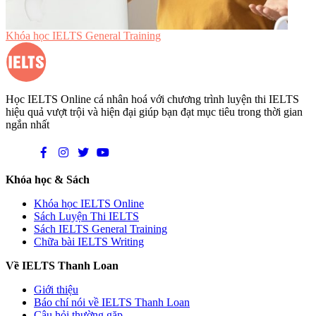
Khóa học IELTS General Training
Học IELTS Online cá nhân hoá với chương trình luyện thi IELTS
hiệu quả vượt trội và hiện đại giúp bạn đạt mục tiêu trong thời gian
ngắn nhất
Khóa học & Sách
Khóa học IELTS Online
Sách Luyện Thi IELTS
Sách IELTS General Training
Chữa bài IELTS Writing
Về IELTS Thanh Loan
Giới thiệu
Báo chí nói về IELTS Thanh Loan
Câu hỏi thường gặp