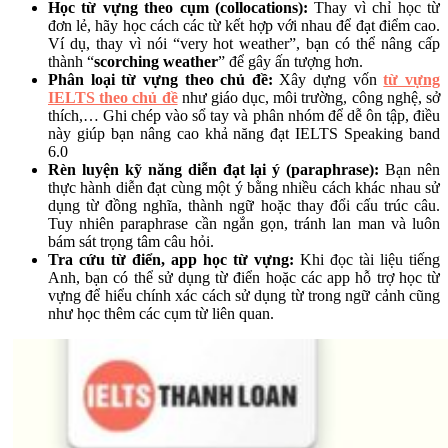
Học từ vựng theo cụm (collocations):
Thay vì chỉ học từ
đơn lẻ, hãy học cách các từ kết hợp với nhau để đạt điểm cao.
Ví dụ, thay vì nói “very hot weather”, bạn có thể nâng cấp
thành “
scorching weather
” để gây ấn tượng hơn.
Phân loại từ vựng theo chủ đề:
Xây dựng vốn
từ vựng
IELTS theo chủ đề
như giáo dục, môi trường, công nghệ, sở
thích,… Ghi chép vào sổ tay và phân nhóm để dễ ôn tập, điều
này giúp bạn nâng cao khả năng đạt IELTS Speaking band
6.0
Rèn luyện kỹ năng diễn đạt lại ý (paraphrase):
Bạn nên
thực hành diễn đạt cùng một ý bằng nhiều cách khác nhau sử
dụng từ đồng nghĩa, thành ngữ hoặc thay đổi cấu trúc câu.
Tuy nhiên paraphrase cần ngắn gọn, tránh lan man và luôn
bám sát trọng tâm câu hỏi.
Tra cứu từ điển, app học từ vựng:
Khi đọc tài liệu tiếng
Anh, bạn có thể sử dụng từ điển hoặc các app hỗ trợ học từ
vựng để hiểu chính xác cách sử dụng từ trong ngữ cảnh cũng
như học thêm các cụm từ liên quan.