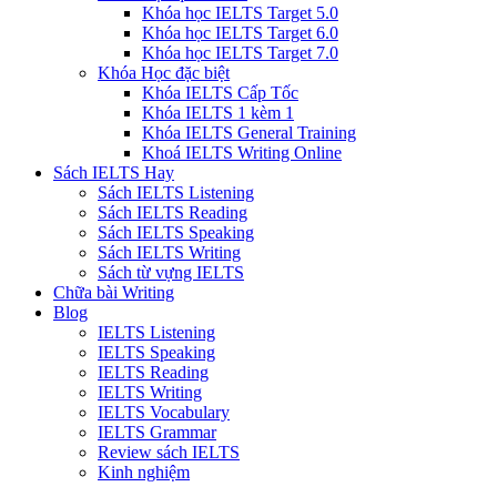
Khóa học IELTS Target 5.0
Khóa học IELTS Target 6.0
Khóa học IELTS Target 7.0
Khóa Học đặc biệt
Khóa IELTS Cấp Tốc
Khóa IELTS 1 kèm 1
Khóa IELTS General Training
Khoá IELTS Writing Online
Sách IELTS Hay
Sách IELTS Listening
Sách IELTS Reading
Sách IELTS Speaking
Sách IELTS Writing
Sách từ vựng IELTS
Chữa bài Writing
Blog
IELTS Listening
IELTS Speaking
IELTS Reading
IELTS Writing
IELTS Vocabulary
IELTS Grammar
Review sách IELTS
Kinh nghiệm