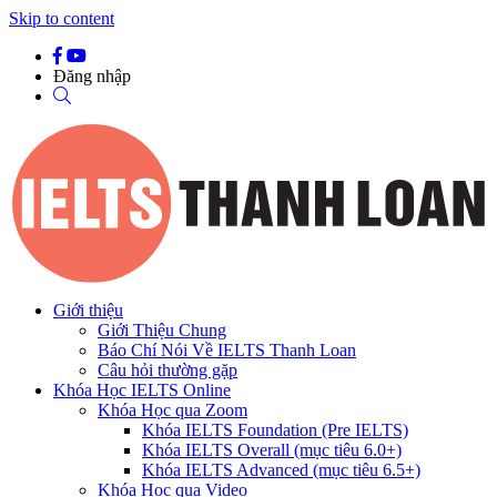
Skip to content
Đăng nhập
Giới thiệu
Giới Thiệu Chung
Báo Chí Nói Về IELTS Thanh Loan
Câu hỏi thường gặp
Khóa Học IELTS Online
Khóa Học qua Zoom
Khóa IELTS Foundation (Pre IELTS)
Khóa IELTS Overall (mục tiêu 6.0+)
Khóa IELTS Advanced (mục tiêu 6.5+)
Khóa Học qua Video