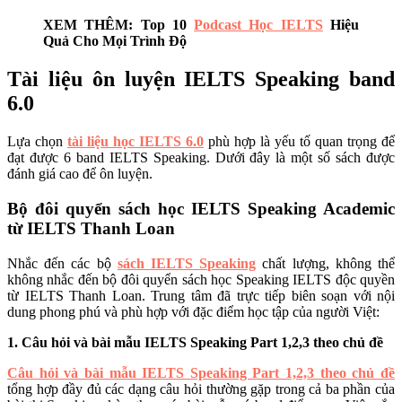
XEM THÊM: Top 10
Podcast Học IELTS
Hiệu
Quả Cho Mọi Trình Độ
Tài liệu ôn luyện IELTS Speaking band
6.0
Lựa chọn
tài liệu học IELTS 6.0
phù hợp là yếu tố quan trọng để
đạt được 6 band IELTS Speaking. Dưới đây là một số sách được
đánh giá cao để ôn luyện.
Bộ đôi quyển sách học IELTS Speaking Academic
từ IELTS Thanh Loan
Nhắc đến các bộ
sách IELTS Speaking
chất lượng, không thể
không nhắc đến bộ đôi quyển sách học Speaking IELTS độc quyền
từ IELTS Thanh Loan. Trung tâm đã trực tiếp biên soạn với nội
dung phong phú và phù hợp với đặc điểm học tập của người Việt:
1. Câu hỏi và bài mẫu IELTS Speaking Part 1,2,3 theo chủ đề
Câu hỏi và bài mẫu IELTS Speaking Part 1,2,3 theo chủ đề
tổng hợp đầy đủ các dạng câu hỏi thường gặp trong cả ba phần của