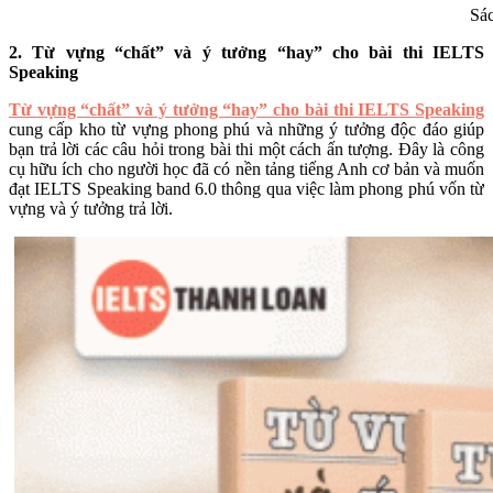
Sác
2. Từ vựng “chất” và ý tưởng “hay” cho bài thi IELTS
Speaking
Từ vựng “chất” và ý tưởng “hay” cho bài thi IELTS Speaking
cung cấp kho từ vựng phong phú và những ý tưởng độc đáo giúp
bạn trả lời các câu hỏi trong bài thi một cách ấn tượng. Đây là công
cụ hữu ích cho người học đã có nền tảng tiếng Anh cơ bản và muốn
đạt IELTS Speaking band 6.0 thông qua việc làm phong phú vốn từ
vựng và ý tưởng trả lời.