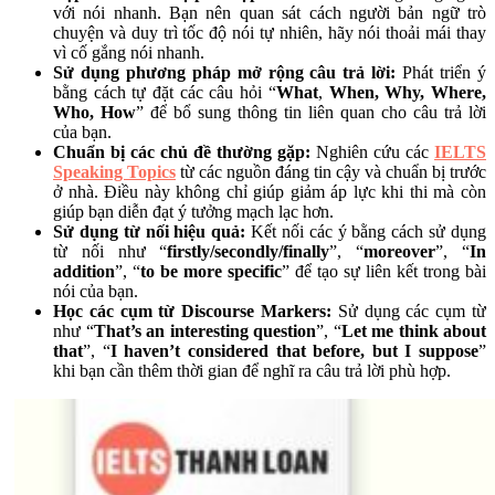
với nói nhanh. Bạn nên quan sát cách người bản ngữ trò
chuyện và duy trì tốc độ nói tự nhiên, hãy nói thoải mái thay
vì cố gắng nói nhanh.
Sử dụng phương pháp mở rộng câu trả lời:
Phát triển ý
bằng cách tự đặt các câu hỏi “
What
,
When, Why, Where,
Who, How
” để bổ sung thông tin liên quan cho câu trả lời
của bạn.
Chuẩn bị các chủ đề thường gặp:
Nghiên cứu các
IELTS
Speaking Topics
từ các nguồn đáng tin cậy và chuẩn bị trước
ở nhà. Điều này không chỉ giúp giảm áp lực khi thi mà còn
giúp bạn diễn đạt ý tưởng mạch lạc hơn.
Sử dụng từ nối hiệu quả:
Kết nối các ý bằng cách sử dụng
từ nối như “
firstly/secondly/finally
”, “
moreover
”, “
In
addition
”, “
to be more specific
” để tạo sự liên kết trong bài
nói của bạn.
Học các cụm từ Discourse Markers:
Sử dụng các cụm từ
như “
That’s an interesting question
”, “
Let me think about
that
”, “
I haven’t considered that before, but I suppose
”
khi bạn cần thêm thời gian để nghĩ ra câu trả lời phù hợp.