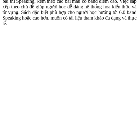
bài thi Speaking, kèm theo các bài mẫu có band điểm cao. Việc sắp
xếp theo chủ đề giúp người học dễ dàng hệ thống hóa kiến thức và
từ vựng. Sách đặc biệt phù hợp cho người học hướng tới 6.0 band
Speaking hoặc cao hơn, muốn có tài liệu tham khảo đa dạng và thực
tế.