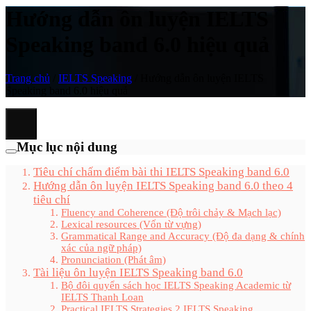
Hướng dẫn ôn luyện IELTS
Speaking band 6.0 hiệu quả
Trang chủ
/
IELTS Speaking
/
Hướng dẫn ôn luyện IELTS
Speaking band 6.0 hiệu quả
Mục lục nội dung
Tiêu chí chấm điểm bài thi IELTS Speaking band 6.0
Hướng dẫn ôn luyện IELTS Speaking band 6.0 theo 4
tiêu chí
Fluency and Coherence (Độ trôi chảy & Mạch lạc)
Lexical resources (Vốn từ vựng)
Grammatical Range and Accuracy (Độ đa dạng & chính
xác của ngữ pháp)
Pronunciation (Phát âm)
Tài liệu ôn luyện IELTS Speaking band 6.0
Bộ đôi quyển sách học IELTS Speaking Academic từ
IELTS Thanh Loan
Practical IELTS Strategies 2 IELTS Speaking