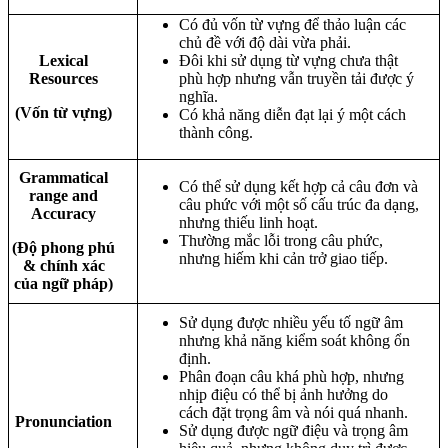
Có đủ vốn từ vựng để thảo luận các
chủ đề với độ dài vừa phải.
Lexical
Đôi khi sử dụng từ vựng chưa thật
Resources
phù hợp nhưng vẫn truyền tải được ý
nghĩa.
(Vốn từ vựng)
Có khả năng diễn đạt lại ý một cách
thành công.
Grammatical
Có thể sử dụng kết hợp cả câu đơn và
range and
câu phức với một số cấu trúc đa dạng,
Accuracy
nhưng thiếu linh hoạt.
Thường mắc lỗi trong câu phức,
(Độ phong phú
nhưng hiếm khi cản trở giao tiếp.
& chính xác
của ngữ pháp)
Sử dụng được nhiều yếu tố ngữ âm
nhưng khả năng kiểm soát không ổn
định.
Phân đoạn câu khá phù hợp, nhưng
nhịp điệu có thể bị ảnh hưởng do
cách đặt trọng âm và nói quá nhanh.
Pronunciation
Sử dụng được ngữ điệu và trọng âm