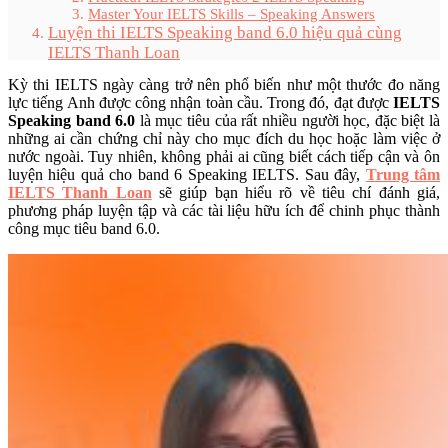
Master Your IELTS Skills – Speaking Answers
Luyện thi IELTS Speaking band 6.0 hiệu quả cùng
IELTS Thanh Loan
Kỳ thi IELTS ngày càng trở nên phổ biến như một thước đo năng
lực tiếng Anh được công nhận toàn cầu. Trong đó, đạt được
IELTS
Speaking band 6.0
là mục tiêu của rất nhiều người học, đặc biệt là
những ai cần chứng chỉ này cho mục đích du học hoặc làm việc ở
nước ngoài. Tuy nhiên, không phải ai cũng biết cách tiếp cận và ôn
luyện hiệu quả cho band 6 Speaking IELTS. Sau đây,
Trung tâm
IELTS Thanh Loan
sẽ giúp bạn hiểu rõ về tiêu chí đánh giá,
phương pháp luyện tập và các tài liệu hữu ích để chinh phục thành
công mục tiêu band 6.0.