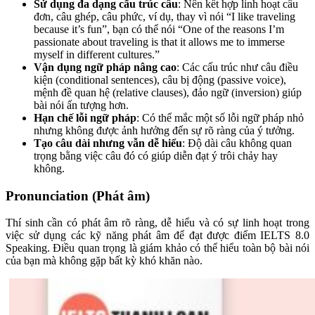
Sử dụng đa dạng cấu trúc câu
: Nên kết hợp linh hoạt câu
đơn, câu ghép, câu phức, ví dụ, thay vì nói “I like traveling
because it’s fun”, bạn có thể nói “One of the reasons I’m
passionate about traveling is that it allows me to immerse
myself in different cultures.”
Vận dụng ngữ pháp nâng cao
: Các cấu trúc như câu điều
kiện (conditional sentences), câu bị động (passive voice),
mệnh đề quan hệ (relative clauses), đảo ngữ (inversion) giúp
bài nói ấn tượng hơn.
Hạn chế lỗi ngữ pháp
: Có thể mắc một số lỗi ngữ pháp nhỏ
nhưng không được ảnh hưởng đến sự rõ ràng của ý tưởng.
Tạo câu dài nhưng vẫn dễ hiểu
: Độ dài câu không quan
trọng bằng việc câu đó có giúp diễn đạt ý trôi chảy hay
không.
Pronunciation (Phát âm)
Thí sinh cần có phát âm rõ ràng, dễ hiểu và có sự linh hoạt trong
việc sử dụng các kỹ năng phát âm để đạt được điểm IELTS 8.0
Speaking. Điều quan trọng là giám khảo có thể hiểu toàn bộ bài nói
của bạn mà không gặp bất kỳ khó khăn nào.