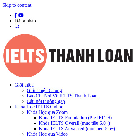
Skip to content
Đăng nhập
Giới thiệu
Giới Thiệu Chung
Báo Chí Nói Về IELTS Thanh Loan
Câu hỏi thường gặp
Khóa Học IELTS Online
Khóa Học qua Zoom
Khóa IELTS Foundation (Pre IELTS)
Khóa IELTS Overall (mục tiêu 6.0+)
Khóa IELTS Advanced (mục tiêu 6.5+)
Khóa Học qua Video