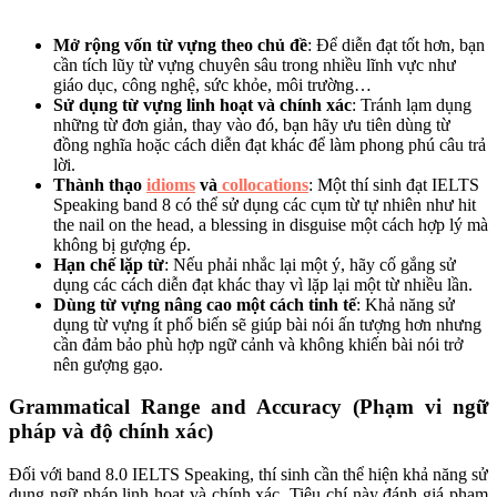
Mở rộng vốn từ vựng theo chủ đề
: Để diễn đạt tốt hơn, bạn
cần tích lũy từ vựng chuyên sâu trong nhiều lĩnh vực như
giáo dục, công nghệ, sức khỏe, môi trường…
Sử dụng từ vựng linh hoạt và chính xác
: Tránh lạm dụng
những từ đơn giản, thay vào đó, bạn hãy ưu tiên dùng từ
đồng nghĩa hoặc cách diễn đạt khác để làm phong phú câu trả
lời.
Thành thạo
idioms
và
collocations
: Một thí sinh đạt IELTS
Speaking band 8 có thể sử dụng các cụm từ tự nhiên như hit
the nail on the head, a blessing in disguise một cách hợp lý mà
không bị gượng ép.
Hạn chế lặp từ
: Nếu phải nhắc lại một ý, hãy cố gắng sử
dụng các cách diễn đạt khác thay vì lặp lại một từ nhiều lần.
Dùng từ vựng nâng cao một cách tinh tế
: Khả năng sử
dụng từ vựng ít phổ biến sẽ giúp bài nói ấn tượng hơn nhưng
cần đảm bảo phù hợp ngữ cảnh và không khiến bài nói trở
nên gượng gạo.
Grammatical Range and Accuracy (Phạm vi ngữ
pháp và độ chính xác)
Đối với band 8.0 IELTS Speaking, thí sinh cần thể hiện khả năng sử
dụng ngữ pháp linh hoạt và chính xác. Tiêu chí này đánh giá phạm