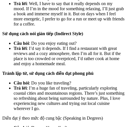
Trả lời
: Well, I have to say that it really depends on my
mood. If I’m in the mood for something relaxing, I’ll just grab
a book and immerse myself in it. But on days when I feel
more energetic, I prefer to go for a run or meet up with friends
for a coffee.
Sử dụng cách nói gián tiếp (Indirect Style)
Câu hỏi
: Do you enjoy eating out?
Trả lời
: I’d say it depends. If I find a restaurant with great
reviews and a cozy atmosphere, then I’m all for it. But if the
place is too crowded or overpriced, I’d rather cook at home
and enjoy a homemade meal.
Tránh lặp từ, sử dụng cách diễn đạt phong phú
Câu hỏi
: Do you like traveling?
Trả lời
: I’m a huge fan of traveling, particularly exploring
coastal cities and mountainous regions. There’s just something
so refreshing about being surrounded by nature. Plus, I love
experiencing new cultures and trying out local cuisine
wherever I go.
Diễn đạt ý theo mức độ cung bậc (Speaking in Degrees)