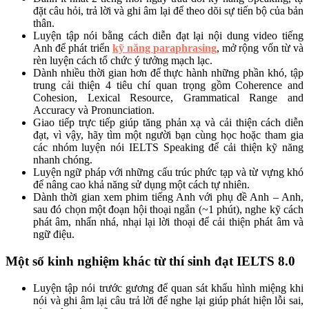
đặt câu hỏi, trả lời và ghi âm lại để theo dõi sự tiến bộ của bản
thân.
Luyện tập nói bằng cách diễn đạt lại nội dung video tiếng
Anh để phát triển
kỹ năng paraphrasing
, mở rộng vốn từ và
rèn luyện cách tổ chức ý tưởng mạch lạc.
Dành nhiều thời gian hơn để thực hành những phần khó, tập
trung cải thiện 4 tiêu chí quan trọng gồm Coherence and
Cohesion, Lexical Resource, Grammatical Range and
Accuracy và Pronunciation.
Giao tiếp trực tiếp giúp tăng phản xạ và cải thiện cách diễn
đạt, vì vậy, hãy tìm một người bạn cùng học hoặc tham gia
các nhóm luyện nói IELTS Speaking để cải thiện kỹ năng
nhanh chóng.
Luyện ngữ pháp với những cấu trúc phức tạp và từ vựng khó
để nâng cao khả năng sử dụng một cách tự nhiên.
Dành thời gian xem phim tiếng Anh với phụ đề Anh – Anh,
sau đó chọn một đoạn hội thoại ngắn (~1 phút), nghe kỹ cách
phát âm, nhấn nhá, nhại lại lời thoại để cải thiện phát âm và
ngữ điệu.
Một số kinh nghiệm khác từ thí sinh đạt IELTS 8.0
Luyện tập nói trước gương để quan sát khẩu hình miệng khi
nói và ghi âm lại câu trả lời để nghe lại giúp phát hiện lỗi sai,