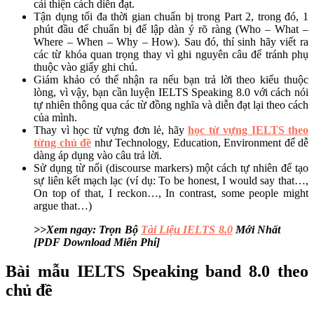
cải thiện cách diễn đạt.
Tận dụng tối đa thời gian chuẩn bị trong Part 2, trong đó, 1
phút đầu để chuẩn bị để lập dàn ý rõ ràng (Who – What –
Where – When – Why – How). Sau đó, thí sinh hãy viết ra
các từ khóa quan trọng thay vì ghi nguyên câu để tránh phụ
thuộc vào giấy ghi chú.
Giám khảo có thể nhận ra nếu bạn trả lời theo kiểu thuộc
lòng, vì vậy, bạn cần luyện IELTS Speaking 8.0 với cách nói
tự nhiên thông qua các từ đồng nghĩa và diễn đạt lại theo cách
của mình.
Thay vì học từ vựng đơn lẻ, hãy
học từ vựng IELTS theo
từng chủ đề
như Technology, Education, Environment để dễ
dàng áp dụng vào câu trả lời.
Sử dụng từ nối (discourse markers) một cách tự nhiên để tạo
sự liên kết mạch lạc (ví dụ: To be honest, I would say that…,
On top of that, I reckon…, In contrast, some people might
argue that…)
>>Xem ngay: Trọn Bộ
Tài Liệu IELTS 8.0
Mới Nhất
[PDF Download Miễn Phí]
Bài mẫu IELTS Speaking band 8.0 theo
chủ đề