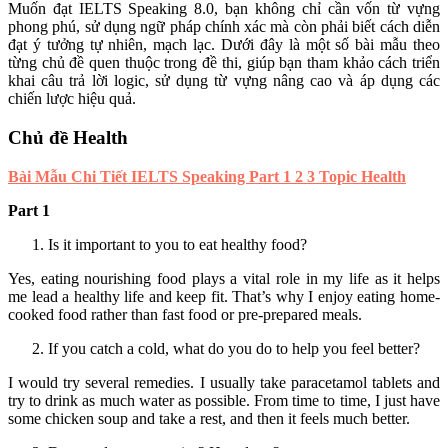
Muốn đạt IELTS Speaking 8.0, bạn không chỉ cần vốn từ vựng
phong phú, sử dụng ngữ pháp chính xác mà còn phải biết cách diễn
đạt ý tưởng tự nhiên, mạch lạc. Dưới đây là một số bài mẫu theo
từng chủ đề quen thuộc trong đề thi, giúp bạn tham khảo cách triển
khai câu trả lời logic, sử dụng từ vựng nâng cao và áp dụng các
chiến lược hiệu quả.
Chủ đề Health
Bài Mẫu Chi Tiết IELTS Speaking Part 1 2 3 Topic Health
Part 1
Is it important to you to eat healthy food?
Yes, eating nourishing food plays a vital role in my life as it helps
me lead a healthy life and keep fit. That’s why I enjoy eating home-
cooked food rather than fast food or pre-prepared meals.
If you catch a cold, what do you do to help you feel better?
I would try several remedies. I usually take paracetamol tablets and
try to drink as much water as possible. From time to time, I just have
some chicken soup and take a rest, and then it feels much better.