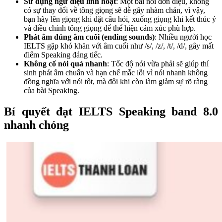
Sử dụng ngữ điệu linh hoạt
: Một bài nói đơn điệu, không
có sự thay đổi về tông giọng sẽ dễ gây nhàm chán, vì vậy,
bạn hãy lên giọng khi đặt câu hỏi, xuống giọng khi kết thúc ý
và điều chỉnh tông giọng để thể hiện cảm xúc phù hợp.
Phát âm đúng âm cuối (ending sounds)
: Nhiều người học
IELTS gặp khó khăn với âm cuối như /s/, /z/, /t/, /d/, gây mất
điểm Speaking đáng tiếc.
Không cố nói quá nhanh
: Tốc độ nói vừa phải sẽ giúp thí
sinh phát âm chuẩn và hạn chế mắc lỗi vì nói nhanh không
đồng nghĩa với nói tốt, mà đôi khi còn làm giảm sự rõ ràng
của bài Speaking.
Bí quyết đạt IELTS Speaking band 8.0
nhanh chóng