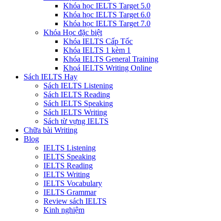
Khóa học IELTS Target 5.0
Khóa học IELTS Target 6.0
Khóa học IELTS Target 7.0
Khóa Học đặc biệt
Khóa IELTS Cấp Tốc
Khóa IELTS 1 kèm 1
Khóa IELTS General Training
Khoá IELTS Writing Online
Sách IELTS Hay
Sách IELTS Listening
Sách IELTS Reading
Sách IELTS Speaking
Sách IELTS Writing
Sách từ vựng IELTS
Chữa bài Writing
Blog
IELTS Listening
IELTS Speaking
IELTS Reading
IELTS Writing
IELTS Vocabulary
IELTS Grammar
Review sách IELTS
Kinh nghiệm