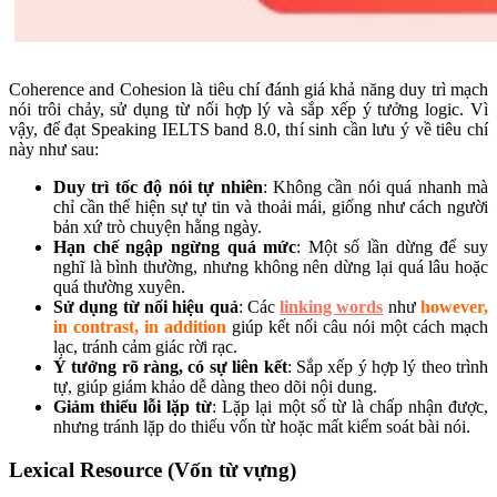
Coherence and Cohesion là tiêu chí đánh giá khả năng duy trì mạch
nói trôi chảy, sử dụng từ nối hợp lý và sắp xếp ý tưởng logic. Vì
vậy, để đạt Speaking IELTS band 8.0, thí sinh cần lưu ý về tiêu chí
này như sau:
Duy trì tốc độ nói tự nhiên
: Không cần nói quá nhanh mà
chỉ cần thể hiện sự tự tin và thoải mái, giống như cách người
bản xứ trò chuyện hằng ngày.
Hạn chế ngập ngừng quá mức
: Một số lần dừng để suy
nghĩ là bình thường, nhưng không nên dừng lại quá lâu hoặc
quá thường xuyên.
Sử dụng từ nối hiệu quả
: Các
linking words
như
however,
in contrast, in addition
giúp kết nối câu nói một cách mạch
lạc, tránh cảm giác rời rạc.
Ý tưởng rõ ràng, có sự liên kết
: Sắp xếp ý hợp lý theo trình
tự, giúp giám khảo dễ dàng theo dõi nội dung.
Giảm thiểu lỗi lặp từ
: Lặp lại một số từ là chấp nhận được,
nhưng tránh lặp do thiếu vốn từ hoặc mất kiểm soát bài nói.
Lexical Resource (Vốn từ vựng)