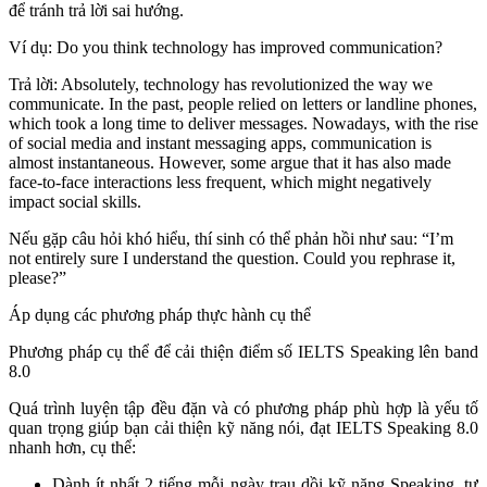
để tránh trả lời sai hướng.
Ví dụ: Do you think technology has improved communication?
Trả lời: Absolutely, technology has revolutionized the way we
communicate. In the past, people relied on letters or landline phones,
which took a long time to deliver messages. Nowadays, with the rise
of social media and instant messaging apps, communication is
almost instantaneous. However, some argue that it has also made
face-to-face interactions less frequent, which might negatively
impact social skills.
Nếu gặp câu hỏi khó hiểu, thí sinh có thể phản hồi như sau: “I’m
not entirely sure I understand the question. Could you rephrase it,
please?”
Áp dụng các phương pháp thực hành cụ thể
Phương pháp cụ thể để cải thiện điểm số IELTS Speaking lên band
8.0
Quá trình luyện tập đều đặn và có phương pháp phù hợp là yếu tố
quan trọng giúp bạn cải thiện kỹ năng nói, đạt IELTS Speaking 8.0
nhanh hơn, cụ thể:
Dành ít nhất 2 tiếng mỗi ngày trau dồi kỹ năng Speaking, tự