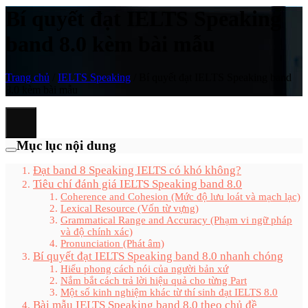
Bí quyết đạt IELTS Speaking
band 8.0 kèm bài mẫu
Trang chủ
/
IELTS Speaking
/
Bí quyết đạt IELTS Speaking band
8.0 kèm bài mẫu
Mục lục nội dung
Đạt band 8 Speaking IELTS có khó không?
Tiêu chí đánh giá IELTS Speaking band 8.0
Coherence and Cohesion (Mức độ lưu loát và mạch lạc)
Lexical Resource (Vốn từ vựng)
Grammatical Range and Accuracy (Phạm vi ngữ pháp
và độ chính xác)
Pronunciation (Phát âm)
Bí quyết đạt IELTS Speaking band 8.0 nhanh chóng
Hiểu phong cách nói của người bản xứ
Nắm bắt cách trả lời hiệu quả cho từng Part
Một số kinh nghiệm khác từ thí sinh đạt IELTS 8.0
Bài mẫu IELTS Speaking band 8.0 theo chủ đề