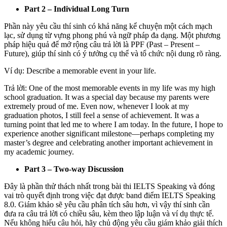
Part 2 – Individual Long Turn
Phần này yêu cầu thí sinh có khả năng kể chuyện một cách mạch
lạc, sử dụng từ vựng phong phú và ngữ pháp đa dạng. Một phương
pháp hiệu quả để mở rộng câu trả lời là PPF (Past – Present –
Future), giúp thí sinh có ý tưởng cụ thể và tổ chức nội dung rõ ràng.
Ví dụ: Describe a memorable event in your life.
Trả lời: One of the most memorable events in my life was my high
school graduation. It was a special day because my parents were
extremely proud of me. Even now, whenever I look at my
graduation photos, I still feel a sense of achievement. It was a
turning point that led me to where I am today. In the future, I hope to
experience another significant milestone—perhaps completing my
master’s degree and celebrating another important achievement in
my academic journey.
Part 3 – Two-way Discussion
Đây là phần thử thách nhất trong bài thi IELTS Speaking và đóng
vai trò quyết định trong việc đạt được band điểm IELTS Speaking
8.0. Giám khảo sẽ yêu cầu phân tích sâu hơn, vì vậy thí sinh cần
đưa ra câu trả lời có chiều sâu, kèm theo lập luận và ví dụ thực tế.
Nếu không hiểu câu hỏi, hãy chủ động yêu cầu giám khảo giải thích