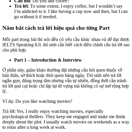
Câu hỏi
: Do you like coffee?
Trả lời
: To some extent, I enjoy coffee, but I wouldn’t say
I’m addicted to it. I like having a cup now and then, but I can
go without it if needed.
Nắm bắt cách trả lời hiệu quả cho từng Part
Mỗi part trong bài thi nói đều có yêu cầu khác nhau và để đạt được
IELTS Speaking 8.0, thí sinh cần biết cách điều chỉnh câu trả lời sao
cho phù hợp.
Part 1 – Introduction & Interview
Ở phần này, giám khảo thường đặt những câu hỏi quen thuộc về
bản thân, sở thích hoặc thói quen hàng ngày. Thí sinh nên trả lời
ngắn gọn, đúng trọng tâm nhưng vẫn tự nhiên, đồng thời cần tránh
trả lời quá cụt hoặc chỉ lặp lại từ vựng mà không có sự mở rộng hợp
lý.
Ví dụ: Do you like watching movies?
Trả lời: Yes, I really enjoy watching movies, especially
psychological thrillers. They keep me engaged and make me think
deeply about the plot. I usually watch movies on weekends as a way
to relax after a long week at work.