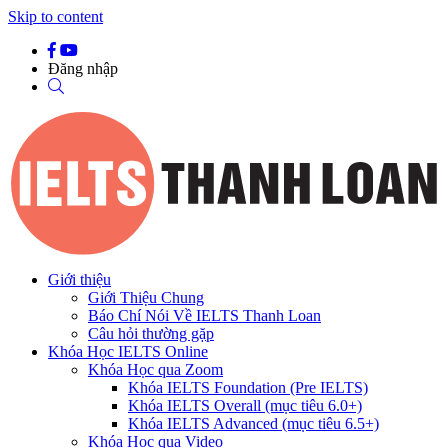
Skip to content
Đăng nhập
Giới thiệu
Giới Thiệu Chung
Báo Chí Nói Về IELTS Thanh Loan
Câu hỏi thường gặp
Khóa Học IELTS Online
Khóa Học qua Zoom
Khóa IELTS Foundation (Pre IELTS)
Khóa IELTS Overall (mục tiêu 6.0+)
Khóa IELTS Advanced (mục tiêu 6.5+)
Khóa Học qua Video