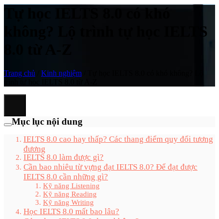
Tự học IELTS 8.0 có khó
không? Lộ trình tự học IELTS
8.0 từ A-Z
Trang chủ
/
Kinh nghiệm
/
Tự học IELTS 8.0 có khó không? Lộ
trình tự học IELTS 8.0 từ A-Z
Mục lục nội dung
IELTS 8.0 cao hay thấp? Các thang điểm quy đổi tương
đương
IELTS 8.0 làm được gì?
Cần bao nhiêu từ vựng đạt IELTS 8.0? Để đạt được
IELTS 8.0 cần những gì?
Kỹ năng Listening
Kỹ năng Reading
Kỹ năng Writing
Học IELTS 8.0 mất bao lâu?