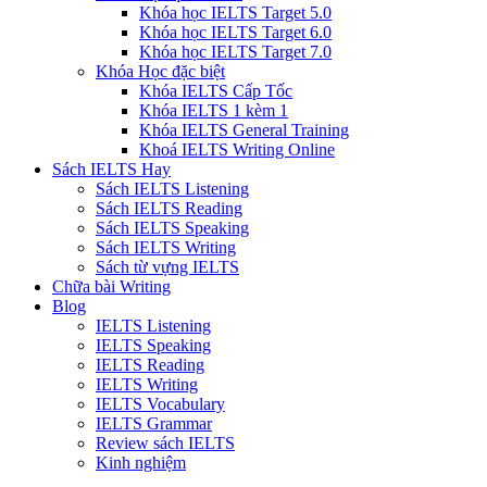
Khóa học IELTS Target 5.0
Khóa học IELTS Target 6.0
Khóa học IELTS Target 7.0
Khóa Học đặc biệt
Khóa IELTS Cấp Tốc
Khóa IELTS 1 kèm 1
Khóa IELTS General Training
Khoá IELTS Writing Online
Sách IELTS Hay
Sách IELTS Listening
Sách IELTS Reading
Sách IELTS Speaking
Sách IELTS Writing
Sách từ vựng IELTS
Chữa bài Writing
Blog
IELTS Listening
IELTS Speaking
IELTS Reading
IELTS Writing
IELTS Vocabulary
IELTS Grammar
Review sách IELTS
Kinh nghiệm