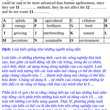
could be said to be more advanced than human agribusiness, since
they use
11
………… methods, they do not affect the
12
…………
and do not waste
13
…………
A
aphids
B
agricultural
C
cellulose
D
E
energy
F
fertilizers
G
food
H
I
growing
J
interbreeding
K
natural
L
M
secretions
N
sustainable
O
environment
Dịch:
Loài kiến giống như những người nông dân
Loài kiến có những phương thức cach tác nông nghiệp khá tinh
xảo, bao gồm cả nuôi động vật lẫn cây trồng, trong đó có nhiều
cách thức được sử dụng trong nông nghiệp của con người. Loài
kiến nuôi một lượng lớn các loài nấm mà chúng có thể ăn được để
giúp chúng chuyển hóa 7 … thành một dạng mà chúng có thế tiêu
hóa được. Chúng sử dụng 8…. tự nhiên của chúng như những kẻ
tiêu diệt cỏ và cũng sử dụng chất thải của mình như là 9….
Phân tích về gen chỉ ra rằng chúng liên tục cải tạo những loài nấm
này bằng cách phát triển những loài mới và bằng cách 10…. các
loài với những con kiến xung quanh. Thực tế, phương pháp nuôi
trồng của kiến có thể coi là tân tiến hơn nền nông nghiệp của con