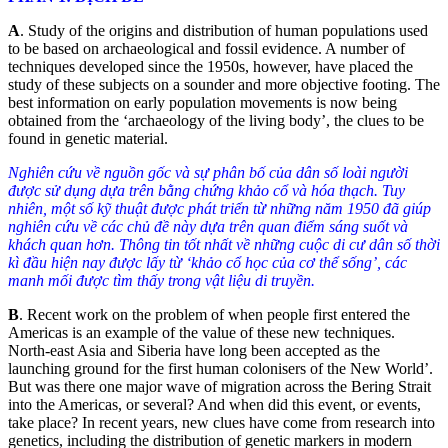
A
. Study of the origins and distribution of human populations used
to be based on archaeological and fossil evidence. A number of
techniques developed since the 1950s, however, have placed the
study of these subjects on a sounder and more objective footing. The
best information on early population movements is now being
obtained from the ‘archaeology of the living body’, the clues to be
found in genetic material.
Nghiên cứu về nguồn gốc và sự phân bố của dân số loài người
được sử dụng dựa trên bằng chứng khảo cổ và hóa thạch. Tuy
nhiên, một số kỹ thuật được phát triển từ những năm 1950 đã giúp
nghiên cứu về các chủ đề này dựa trên quan điểm sáng suốt và
khách quan hơn. Thông tin tốt nhất về những cuộc di cư dân số thời
kì đầu hiện nay được lấy từ ‘khảo cổ học của cơ thể sống’, các
manh mối được tìm thấy trong vật liệu di truyền.
B
. Recent work on the problem of when people first entered the
Americas is an example of the value of these new techniques.
North-east Asia and Siberia have long been accepted as the
launching ground for the first human colonisers of the New World’.
But was there one major wave of migration across the Bering Strait
into the Americas, or several? And when did this event, or events,
take place? In recent years, new clues have come from research into
genetics, including the distribution of genetic markers in modern