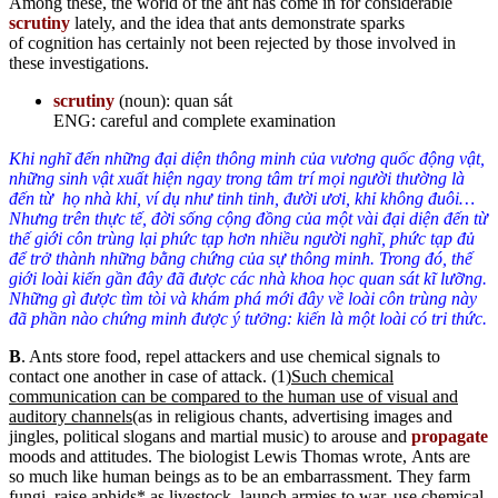
Among these, the world of the ant has come in for considerable
scrutiny
lately, and the idea that ants demonstrate sparks
of cognition has certainly not been rejected by those involved in
these investigations.
scrutiny
(noun): quan sát
ENG: careful and complete examination
Khi nghĩ đến những đại diện thông minh của vương quốc động vật,
những sinh vật xuất hiện ngay trong tâm trí mọi người thường là
đến từ họ nhà khỉ, ví dụ như tinh tinh, đười ươi, khỉ không đuôi…
Nhưng trên thực tế, đời sống cộng đồng của một vài đại diện đến từ
thế giới côn trùng lại phức tạp hơn nhiều người nghĩ, phức tạp đủ
để trở thành những bằng chứng của sự thông minh. Trong đó, thế
giới loài kiến gần đây đã được các nhà khoa học quan sát kĩ lưỡng.
Những gì được tìm tòi và khám phá mới đây về loài côn trùng này
đã phần nào chứng minh được ý tưởng: kiến là một loài có tri thức.
B
. Ants store food, repel attackers and use chemical signals to
contact one another in case of attack. (1)
Such chemical
communication can be compared to the human use of visual and
auditory channels
(as in religious chants, advertising images and
jingles, political slogans and martial music) to arouse and
propagate
moods and attitudes. The biologist Lewis Thomas wrote, Ants are
so much like human beings as to be an embarrassment. They farm
fungi, raise aphids* as livestock, launch armies to war, use chemical