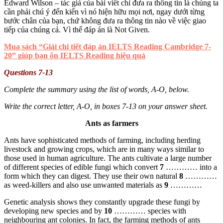
Edward Wilson – tác giả của bài viết chỉ đưa ra thông tin là chúng ta
cần phải chú ý đến kiến vì nó hiện hữu mọi nơi, ngay dưới từng
bước chân của bạn, chứ không đưa ra thông tin nào về việc giao
tiếp của chúng cả. Vì thế đáp án là Not Given.
Mua sách “Giải chi tiết đáp án IELTS Reading Cambridge 7-
20” giúp bạn ôn IELTS Reading hiệu quả
Questions 7-13
Complete the summary using the list of words, A-O, below.
Write the correct letter, A-O, in boxes 7-13 on your answer sheet.
Ants as farmers
Ants have sophisticated methods of farming, including herding
livestock and growing crops, which are in many ways similar to
those used in human agriculture. The ants cultivate a large number
of different species of edible fungi which convert
7
………… into a
form which they can digest. They use their own natural
8
…………
as weed-killers and also use unwanted materials as
9
…………
Genetic analysis shows they constantly upgrade these fungi by
developing new species and by
10
………… species with
neighbouring ant colonies. In fact, the farming methods of ants