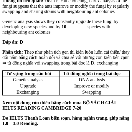
Thông tin liên quan:
Đoạn F, câu cuối cùng, DNA analysis of the
fungi suggests that the ants improve or modify the fungi by regularly
swapping and sharing strains with neighbouring ant colonies
Genetic analysis shows they constantly upgrade these fungi by
developing new species and by
10
………… species with
neighbouring ant colonies
Đáp án: D
Phân tích:
Theo như phân tích gen thì kiến luôn luôn cải thiện/ thay
đổi nấm bằng cách hoán đổi và chia sẻ với những con kiến bên cạnh
⇒ từ đồng nghĩa với swapping trong bài đọc là D. exchanging
Từ vựng trong câu hỏi
Từ đồng nghĩa trong bài đọc
Genetic analysis
DNA analysis
Upgrade
Improve or modify
Exchanging
Swapping
Xem nội dung còn thiếu bằng cách mua BỘ SÁCH GIẢI
IELTS READING CAMBRIDGE 7-20
Do IELTS Thanh Loan biên soạn, hàng nghìn trang, giúp nâng
1.0 – 3.0 Reading.