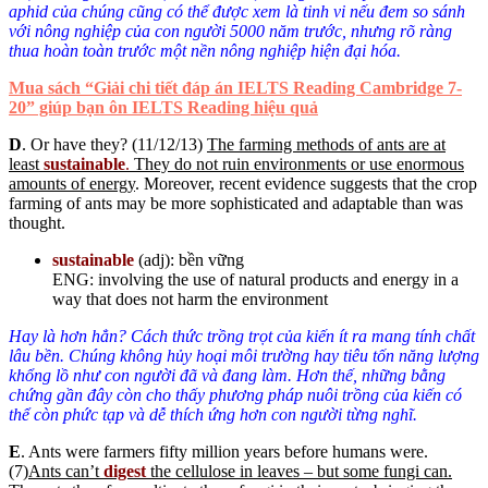
aphid của chúng cũng có thể được xem là tinh vi nếu đem so sánh
với nông nghiệp của con người 5000 năm trước, nhưng rõ ràng
thua hoàn toàn trước một nền nông nghiệp hiện đại hóa.
Mua sách “Giải chi tiết đáp án IELTS Reading Cambridge 7-
20” giúp bạn ôn IELTS Reading hiệu quả
D
. Or have they? (11/12/13)
The farming methods of ants are at
least
sustainable
.
They do not ruin environments or use enormous
amounts of energy
. Moreover, recent evidence suggests that the crop
farming of ants may be more sophisticated and adaptable than was
thought.
sustainable
(adj): bền vững
ENG: involving the use of natural products and energy in a
way that does not harm the environment
Hay là hơn hẳn? Cách thức trồng trọt của kiến ít ra mang tính chất
lâu bền. Chúng không hủy hoại môi trường hay tiêu tốn năng lượng
khổng lồ như con người đã và đang làm. Hơn thế, những bằng
chứng gần đây còn cho thấy phương pháp nuôi trồng của kiến có
thể còn phức tạp và dễ thích ứng hơn con người từng nghĩ.
E
. Ants were farmers fifty million years before humans were.
(7)
Ants can’t
digest
the cellulose in leaves – but some fungi can.