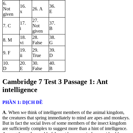
6.
16.
36.
Not
26. A
x
E
given
27.
17.
37.
7. C
Not
i
B
given
18.
28.
38.
8. M
vi
False
G
19.
29.
39.
9. F
ii
True
D
10.
20.
30.
40.
D
E
False
B
Cambridge
7 Test 3 Passage 1: Ant
intelligence
PHẦN 1: DỊCH ĐỀ
A
. When we think of intelligent members of the animal kingdom,
the creatures that spring immediately to mind are apes and monkeys.
But in fact the social lives of some members of the insect kingdom
are sufficiently complex to suggest more than a hint of intelligence.