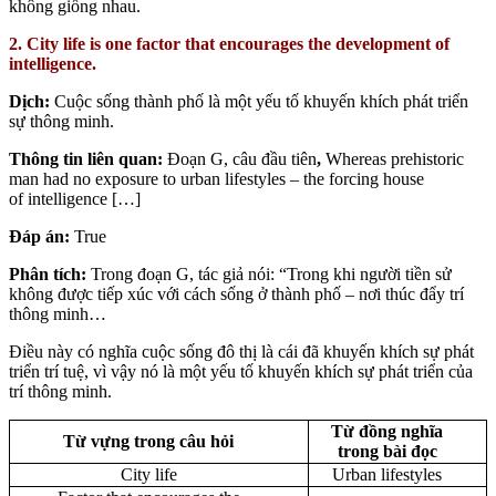
không giống nhau.
2. City life is one factor that encourages the development of
intelligence.
Dịch:
Cuộc sống thành phố là một yếu tố khuyến khích phát triển
sự thông minh.
Thông tin liên quan:
Đoạn G, câu đầu tiên
,
Whereas prehistoric
man had no exposure to urban lifestyles – the forcing house
of intelligence […]
Đáp án:
True
Phân tích:
Trong đoạn G, tác giả nói: “Trong khi người tiền sử
không được tiếp xúc với cách sống ở thành phố – nơi thúc đẩy trí
thông minh…
Điều này có nghĩa cuộc sống đô thị là cái đã khuyến khích sự phát
triển trí tuệ, vì vậy nó là một yếu tố khuyến khích sự phát triển của
trí thông minh.
Từ đồng nghĩa
Từ vựng trong câu hỏi
trong bài đọc
City life
Urban lifestyles