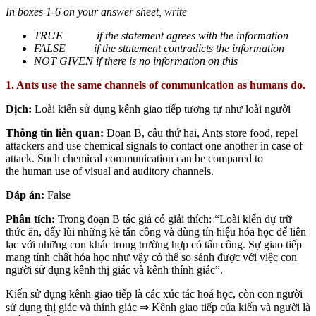
In boxes 1-6 on your answer sheet, write
TRUE
if the statement agrees with the information
FALSE
if the statement contradicts the information
NOT GIVEN
if there is no information on this
1. Ants use the same channels of communication as humans do.
Dịch:
Loài kiến sử dụng kênh giao tiếp tương tự như loài người
Thông tin liên quan:
Đoạn B, câu thứ hai, Ants store food, repel
attackers and use chemical signals to contact one another in case of
attack. Such chemical communication can be compared to
the human use of visual and auditory channels.
Đáp án:
False
Phân tích:
Trong đoạn B tác giả có giải thích: “Loài kiến dự trữ
thức ăn, đẩy lùi những kẻ tấn công và dùng tín hiệu hóa học để liên
lạc với những con khác trong trường hợp có tấn công. Sự giao tiếp
mang tính chất hóa học như vậy có thể so sánh được với việc con
người sử dụng kênh thị giác và kênh thính giác”.
Kiến sử dụng kênh giao tiếp là các xúc tác hoá học, còn con người
sử dụng thị giác và thính giác ⇒ Kênh giao tiếp của kiến và người là