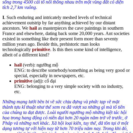
sống trong 4500 cái tổ nối thông nhau trên một vùng đất có diện
tích 2,7 km vuông.
I
. Such enduring and intricately meshed levels of technical
achievement outstrip by far anything achieved by our distant
ancestors. We
hail
as masterpieces the cave paintings in southern
France and elsewhere, dating back some 20,000 years. Ant societies
existed in something like their present form more than seventy
million years ago. Beside this, prehistoric man looks
technologically
primitive
. Is this then some kind of intelligence,
albeit of a different kind?
hail
(verb): ngưỡng mộ
ENG: to describe somebody/something as being very good or
special, especially in newspapers, etc.
primitive
(adj): cổ đại
ENG: belonging to a very simple society with no industry,
etc.
Những mạng lưới bền bỉ về sức chịu đựng và phức tạp về mặt
thành tựu kĩ thuật như thế xem ra đã vượt xa những gì mà tổ tiên
của chúng ta đạt được. Loài người ngưỡng mộ những kiệt tác hội
họa trong hang động có niên đại hơn 20 ngàn năm trở về trước, ở
Pháp và những nơi khác. Xã hội loại kiến, tuy thế, đã tồn tại ở một
dạng tương tự với hiện nay từ hơn 70 triệu năm nay. Trong khi đó,