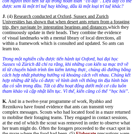
con người thời tiền sử lại trông hoàn toàn “cổ đại”. Liệu đây có thể
được xem là một trí tuệ hay không, dẫu là một loại trí tuệ khác?
J
. (4)
Research conducted at Oxford, Sussex and Zurich
Universities has shown that when desert ants return from a foraging
trip, they navigate by integrating bearings and distances
,which they
continuously update in their heads. They combine the evidence
of visual landmarks with a mental library of local directions, all
within a framework which is consulted and updated. So ants can
learn too.
Trong một nghiên cứu được tiến hành tại Oxford, hai đại học
Sussex và Zürich đã chỉ ra rằng, khi những con kiến sa mạc trở về
tổ từ chuyến hành trình tìm kiếm lương thực, chúng dò đường bằng
cách hợp nhất phương hướng và khoảng cách với nhau. Chúng kết
hợp những dữ liệu có được về hình ảnh với thông tin địa hình bản
địa có sẵn trong đầu. Tất cả đều hoạt động dưới một cơ cấu luôn
tham khảo và cập nhật liên tục. Vì thế, kiến cũng có thể “học hỏi”.
K
. And in a twelve-year programme of work, Ryabko and
Reznikova have found evidence that ants can transmit very
complex messages. Scouts who had located food in a maze returned
to mobilise their foraging teams. They engaged in contact sessions,
at the end of which the scout was removed in order to observe what
her team might do. Often the foragers proceeded to the exact spot in
the maze where the food had been. (5)
Elaborate
precautions were