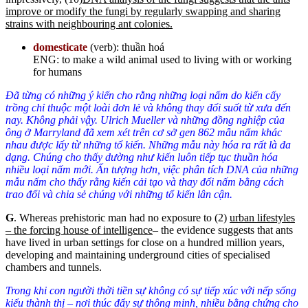
improve or modify the fungi by regularly swapping and sharing
strains with neighbouring ant colonies.
domesticate
(verb): thuần hoá
ENG: to make a wild animal used to living with or working
for humans
Đã từng có những ý kiến cho rằng những loại nấm do kiến cấy
trồng chỉ thuộc một loài đơn lẻ và không thay đổi suốt từ xưa đến
nay. Không phải vậy. Ulrich Mueller và những đồng nghiệp của
ông ở Marryland đã xem xét trên cơ sở gen 862 mẫu nấm khác
nhau được lấy từ những tổ kiến. Những mẫu này hóa ra rất là đa
dạng. Chúng cho thấy dường như kiến luôn tiếp tục thuần hóa
nhiều loại nấm mới. Ấn tượng hơn, việc phân tích DNA của những
mẫu nấm cho thấy rằng kiến cải tạo và thay đổi nấm bằng cách
trao đổi và chia sẻ chúng với những tổ kiến lân cận.
G
. Whereas prehistoric man had no exposure to (2)
urban lifestyles
– the forcing house of intelligence
– the evidence suggests that ants
have lived in urban settings for close on a hundred million years,
developing and maintaining underground cities of specialised
chambers and tunnels.
Trong khi con người thời tiền sự không có sự tiếp xúc với nếp sống
kiểu thành thị – nơi thúc đẩy sự thông minh, nhiều bằng chứng cho