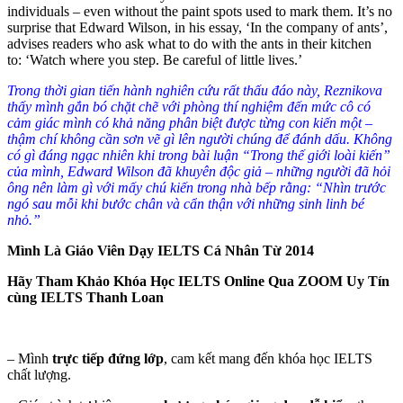
individuals – even without the paint spots used to mark them. It’s no
surprise that Edward Wilson, in his essay, ‘In the company of ants’,
advises readers who ask what to do with the ants in their kitchen
to: ‘Watch where you step. Be careful of little lives.’
Trong thời gian tiến hành nghiên cứu rất thấu đáo này, Reznikova
thấy mình gắn bó chặt chẽ với phòng thí nghiệm đến mức cô có
cảm giác mình có khả năng phân biệt được từng con kiến một –
thậm chí không cần sơn vẽ gì lên người chúng để đánh dấu. Không
có gì đáng ngạc nhiên khi trong bài luận “Trong thế giới loài kiến”
của mình, Edward Wilson đã khuyên độc giả – những người đã hỏi
ông nên làm gì với mấy chú kiến trong nhà bếp rằng: “Nhìn trước
ngó sau mỗi khi bước chân và cẩn thận với những sinh linh bé
nhỏ.”
Mình Là Giáo Viên Dạy IELTS Cá Nhân Từ 2014
Hãy Tham Khảo Khóa Học IELTS Online Qua ZOOM Uy Tín
cùng IELTS Thanh Loan
– Mình
trực tiếp đứng lớp
, cam kết mang đến khóa học IELTS
chất lượng.