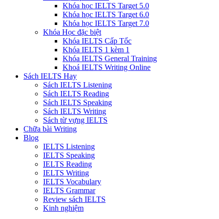
Khóa học IELTS Target 5.0
Khóa học IELTS Target 6.0
Khóa học IELTS Target 7.0
Khóa Học đặc biệt
Khóa IELTS Cấp Tốc
Khóa IELTS 1 kèm 1
Khóa IELTS General Training
Khoá IELTS Writing Online
Sách IELTS Hay
Sách IELTS Listening
Sách IELTS Reading
Sách IELTS Speaking
Sách IELTS Writing
Sách từ vựng IELTS
Chữa bài Writing
Blog
IELTS Listening
IELTS Speaking
IELTS Reading
IELTS Writing
IELTS Vocabulary
IELTS Grammar
Review sách IELTS
Kinh nghiệm