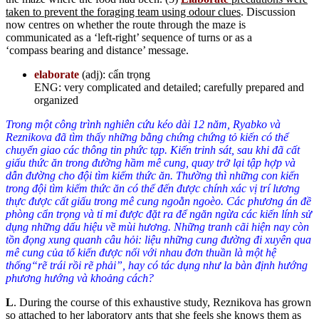
taken to prevent the foraging team using odour clues
. Discussion
now centres on whether the route through the maze is
communicated as a ‘left-right’ sequence of turns or as a
‘compass bearing and distance’ message.
elaborate
(adj): cẩn trọng
ENG: very complicated and detailed; carefully prepared and
organized
Trong một công trình nghiên cứu kéo dài 12 năm, Ryabko và
Reznikova đã tìm thấy những bằng chứng chứng tỏ kiến có thể
chuyển giao các thông tin phức tạp. Kiến trinh sát, sau khi đã cất
giấu thức ăn trong đường hầm mê cung, quay trở lại tập hợp và
dẫn đường cho đội tìm kiếm thức ăn. Thường thì những con kiến
trong đội tìm kiếm thức ăn có thể đến được chính xác vị trí lương
thực được cất giấu trong mê cung ngoằn ngoèo. Các phương án đề
phòng cẩn trọng và tỉ mỉ được đặt ra để ngăn ngừa các kiến lính sử
dụng những dấu hiệu về mùi hương. Những tranh cãi hiện nay còn
tồn đọng
xung quanh
câu hỏi: liệu những cung đường đi xuyên qua
mê cung của tổ kiến được nối với nhau đơn thuần là một hệ
thống“rẽ trái rồi rẽ phải”, hay có tác dụng như la bàn định hướng
phương hướng và khoảng cách?
L
. During the course of this exhaustive study, Reznikova has grown
so attached to her laboratory ants that she feels she knows them as