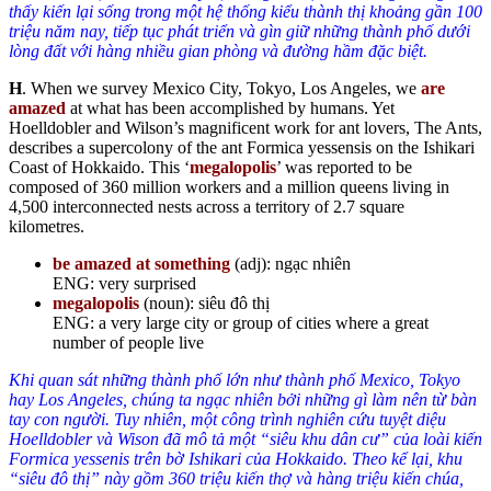
thấy kiến lại sống trong một hệ thống kiểu thành thị khoảng gần 100
triệu năm nay, tiếp tục phát triển và gìn giữ những thành phố dưới
lòng đất với hàng nhiều gian phòng và đường hầm đặc biệt.
H
. When we survey Mexico City, Tokyo, Los Angeles, we
are
amazed
at what has been accomplished by humans. Yet
Hoelldobler and Wilson’s magnificent work for ant lovers, The Ants,
describes a supercolony of the ant Formica yessensis on the Ishikari
Coast of Hokkaido. This ‘
megalopolis
’ was reported to be
composed of 360 million workers and a million queens living in
4,500 interconnected nests across a territory of 2.7 square
kilometres.
be amazed at something
(adj): ngạc nhiên
ENG: very surprised
megalopolis
(noun): siêu đô thị
ENG: a very large city or group of cities where a great
number of people live
Khi quan sát những thành phố lớn như thành phố Mexico, Tokyo
hay Los Angeles, chúng ta ngạc nhiên bởi những gì làm nên từ bàn
tay con người. Tuy nhiên, một công trình nghiên cứu tuyệt diệu
Hoelldobler và Wison đã mô tả một “siêu khu dân cư” của loài kiến
Formica yessenis trên bờ Ishikari của Hokkaido. Theo kể lại, khu
“siêu đô thị” này gồm 360 triệu kiến thợ và hàng triệu kiến chúa,