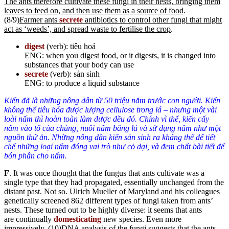
The ants therefore cultivate these fungi in their nests, bringing them
leaves to feed on, and then use them as a source of food
.
(8/9)
Farmer ants
secrete
antibiotics to control other fungi that might
act as ‘weeds’, and spread waste to fertilise the crop
.
digest
(verb): tiêu hoá
ENG: when you digest food, or it digests, it is changed into
substances that your body can use
secrete
(verb): sản sinh
ENG: to produce a liquid substance
Kiến đã là những nông dân từ 50 triệu năm trước con người. Kiến
không thể tiêu hóa được lượng cellulose trong lá – nhưng một vài
loài nấm thì hoàn toàn làm được đều đó. Chính vì thế, kiến cấy
nấm vào tổ của chúng, nuôi nấm bằng lá và sử dụng nấm như một
nguồn thứ ăn. Những nông dân kiến sản sinh ra kháng thể để tiết
chế những loại nấm đóng vai trò như cỏ dại, và đem chất bài tiết để
bón phân cho
nấm.
F
. It was once thought that the fungus that ants cultivate was a
single type that they had propagated, essentially unchanged from the
distant past. Not so. Ulrich Mueller of Maryland and his colleagues
genetically screened 862 different types of fungi taken from ants’
nests. These turned out to be highly diverse: it seems that ants
are continually
domesticating
new species. Even more
impressively, (10)
DNA analysis of the fungi suggests that the ants