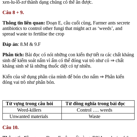
xen-lu-lô-zơ thành dạng chúng có thể ăn được.
Câu 8 + 9.
Thông tin liên quan:
Đoạn E, câu cuối cùng,
Farmer ants secrete
antibiotics to control other fungi that might act as ‘weeds’, and
spread waste to fertilise the crop
Đáp án
: 8.M & 9.F
Phân tích:
Bài đọc có nói những con kiến thợ tiết ra các chất kháng
sinh để kiểm soát nấm vì ấm có thể đóng vai trò như cỏ ⇒ chất
kháng sinh sẽ là những thuốc diệt cỏ tự nhiên.
Kiến của sử dụng phân của mình để bón cho nấm ⇒ Phân kiến
đóng vai trò như phân bón.
Từ vựng trong câu hỏi
Từ đồng nghĩa trong bài đọc
Weed-killers
Control …. weeds
Unwanted materials
Waste
Câu 10.