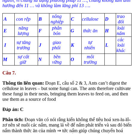
người, vì chúng sử dụng phương pháp 11 …, chúng không làm ảnh
hưởng đến 11 … và không làm lãng phí 13 ….
nông
trao
A
con rệp
B
C
cellulose
D
nghiệp
đổi
năng
phân
loài
E
F
G
thức ăn
H
lượng
bón
nấm
các
sự tăng
giao
tự
I
J
K
L
loài
trưởng
phối
nhiên
khác
sự cất
bền
môi
M
N
O
giữ
vững
trường
Câu 7.
Thông tin liên quan:
Đoạn E, câu số 2 & 3, Ants can’t digest the
cellulose in leaves – but some fungi can. The ants therefore cultivate
these fungi in their nests, bringing them leaves to feed on, and then
use them as a source of food
Đáp án: C
Phân tích:
Đoạn văn có nói rằng kiến không thể tiêu hoá xen-lu-lô-
zơ nên sẽ nuôi các nấm, mang lá về để nấm phát triển và sau đó biến
nấm thành thức ăn của mình ⇒ tức nấm giúp chúng chuyển hoá