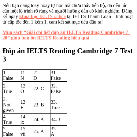
Nếu bạn đang loay hoay tự học mà chưa thấy tiến bộ, đã đến lúc
cần một lộ trình rõ ràng và người hướng dẫn có kinh nghiệm. Đăng
ký ngay
khoá học
IELTS online
tại IELTS Thanh Loan – linh hoạt
từ cấp tốc đến 1 kèm 1, cam kết sát mục tiêu đầu ra!
Mua sách “Giải chi tiết đáp án IELTS Reading Cambridge 7-
20” giúp bạn ôn IELTS Reading hiệu quả
Đáp án IELTS Reading Cambridge 7 Test
3
1.
11.
21.
31.
False
N
D
False
2.
12.
32.
22. C
True
O
False
3.
13.
33.
Not
23. B
E
True
given
4.
14.
24. A
34. J
True
ix
5.
15.
35.
25. A
False
vii
A