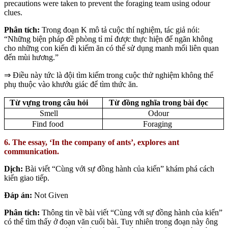
precautions were taken to prevent the foraging team using odour
clues.
Phân tích:
Trong đoạn K mô tả cuộc thí nghiệm, tác giả nói:
“Những biện pháp đề phòng tỉ mỉ được thực hiện để ngăn không
cho những con kiến đi kiếm ăn có thể sử dụng manh mối liên quan
đến mùi hương.”
⇒ Điều này tức là đội tìm kiếm trong cuộc thử nghiệm không thể
phụ thuộc vào khướu giác để tìm thức ăn.
Từ vựng trong câu hỏi
Từ đồng nghĩa trong bài đọc
Smell
Odour
Find food
Foraging
6. The essay, ‘In the company of ants’, explores ant
communication.
Dịch:
Bài viết “Cùng với sự đồng hành của kiến” khám phá cách
kiến giao tiếp.
Đáp án:
Not Given
Phân tích:
Thông tin về bài viết “Cùng với sự đồng hành của kiến”
có thể tìm thấy ở đoạn văn cuối bài. Tuy nhiên trong đoạn này ông