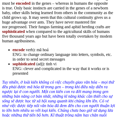
must be
encoded
in the genes – whereas in humans the opposite
is true. Only basic instincts are carried in the genes of a newborn
baby, other skills being learned from others in the community as the
child grows up. It may seem that this cultural continuity gives us a
huge advantage over ants. They have never mastered fire
nor progressed. Their fungus farming and aphid herding crafts are
sophisticated
when compared to the agricultural skills of humans
five thousand years ago but have been totally overtaken by modem
human agribusiness.
encode
verb): mã hoá
ENG: to change ordinary language into letters, symbols, etc.
in order to send secret messages
sophisticated
(adj): tinh vi
ENG: clever and complicated in the way that it works or is
presented
Tuy nhiên, ở loài kiến không có việc chuyển giao văn hóa – mọi thứ
đều phải được mã hóa từ trong gen – trong khi điều này diễn ra
ngược lại ở con người. Một con kiến con ra đời mang trong gen
những bản năng cơ bản nhất, những kĩ năng khác cần thiết cho sự
sống sẽ được học từ xã hội xung quanh khi chúng lớn lên. Có vẻ
như việc được tiếp nối văn hóa đã đem đến cho con người thuận lợi
to lớn hơn nhiều so với loại kiến. Chúng chưa bao giờ sử dụng lửa
hoặc những thứ tiến bộ hơn. Kĩ thuật trồng nấm hay chăn nuôi