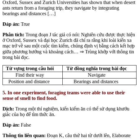
Oxford, Sussex and Zurich Universities has shown that when desert
ants return from a foraging trip, they navigate by integrating
bearings and distances […]
Đáp án:
True
Phân tích:
Trong đoạn J tác giả có nói: Nghiên cứu được thực hiện
ở Oxford, Sussex và đại học Zurich đã chỉ ra rằng khi loài kiến xa
mạc trở về sau một cuộc tìm kiếm, chúng định vị bằng cách kết hợp
giữa phương hướng và khoảng cách… ⇒ Trùng khớp với thông tin
trong bài đọc.
Từ vựng trong câu hỏi
Từ đồng nghĩa trong bài đọc
Find their way
Navigate
Position and distance
Bearings and distances
5. In one experiment, foraging teams were able to use their
sense of smell to find food.
Dịch:
Trong một thí nghiệm, kiến kiếm ăn có thể sử dụng khướu
giác của họ để tìm thức ăn.
Đáp án:
False
Thông tin liên quan:
Đoạn K, câu thứ hai từ dưới lên, Elaborate