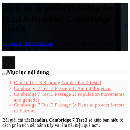
Dịch đề & phân tích đáp án
IELTS Reading Cambridge 7
Test 3
Trang chủ
/
IELTS Reading
/
Dịch đề & phân tích đáp án IELTS
Reading Cambridge 7 Test 3
Mục lục nội dung
Đáp án IELTS Reading Cambridge 7 Test 3
Cambridge 7 Test 3 Passage 1: Ant intelligence
Cambridge 7 Test 3 Passage 2: Population movements
and genetics
Cambridge 7 Test 3 Passage 3: Plans to protect forests
of Europe
Bài giải chi tiết
Reading Cambridge 7 Test 3
sẽ giúp bạn hiểu rõ
cách phân tích đề, tránh bẫy và làm bài hiệu quả hơn.