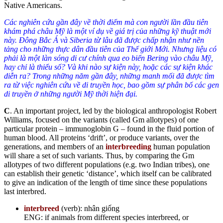
Native Americans.
Các nghiên cứu gần đây về thời điểm mà con người lần đầu tiên
khám phá châu Mỹ là một ví dụ về giá trị của những kỹ thuật mới
này. Đông Bắc Á và Siberia từ lâu đã được chấp nhận như nền
tảng cho những thực dân đầu tiên của Thế giới Mới. Nhưng liệu có
phải là một làn sóng di cư chính qua eo biển Bering vào châu Mỹ,
hay chỉ là thiểu số? Và khi nào sự kiện này, hoặc các sự kiện khác
diễn ra? Trong những năm gần đây, những manh mối đã được tìm
ra từ việc nghiên cứu về di truyền học, bao gồm sự phân bố các gen
di truyền ở những người Mỹ thời hiện đại.
C
. An important project, led by the biological anthropologist Robert
Williams, focused on the variants (called Gm allotypes) of one
particular protein – immunoglobin G – found in the fluid portion of
human blood. All proteins ‘drift’, or produce variants, over the
generations, and members of an
interbreeding
human population
will share a set of such variants. Thus, by comparing the Gm
allotypes of two different populations (e.g. two Indian tribes), one
can establish their genetic ‘distance’, which itself can be calibrated
to give an indication of the length of time since these populations
last interbred.
interbreed
(verb): nhân giống
ENG: if animals from different species interbreed, or