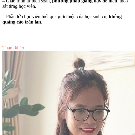
– Giáo trình tự biên soạn,
phương pháp giảng dạy dễ hiểu
, theo
sát từng học viên.
– Phần lớn học viên biết qua giới thiệu của học sinh cũ,
không
quảng cáo tràn lan
.
Tư vấn ngay
Tham khảo