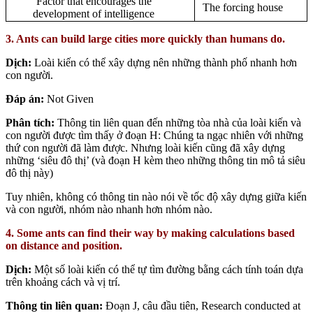
Factor that encourages the
The forcing house
development of intelligence
3. Ants can build large cities more quickly than humans do.
Dịch:
Loài kiến có thể xây dựng nên những thành phố nhanh hơn
con người.
Đáp án:
Not Given
Phân tích:
Thông tin liên quan đến những tòa nhà của loài kiến và
con người được tìm thấy ở đoạn H: Chúng ta ngạc nhiên với những
thứ con người đã làm được. Nhưng loài kiến cũng đã xây dựng
những ‘siêu đô thị’ (và đoạn H kèm theo những thông tin mô tả siêu
đô thị này)
Tuy nhiên, không có thông tin nào nói về tốc độ xây dựng giữa kiến
và con người, nhóm nào nhanh hơn nhóm nào.
4. Some ants can find their way by making calculations based
on distance and position.
Dịch:
Một số loài kiến có thể tự tìm đường bằng cách tính toán dựa
trên khoảng cách và vị trí.
Thông tin liên quan:
Đoạn J, câu đầu tiên, Research conducted at