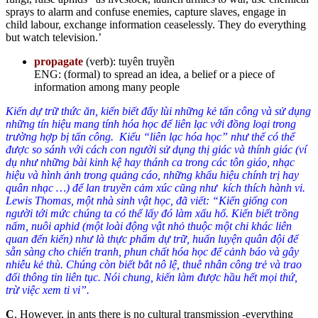
sprays to alarm and confuse enemies, capture slaves, engage in
child labour, exchange information ceaselessly. They do everything
but watch television.’
propagate
(verb): tuyên truyền
ENG: (formal) to spread an idea, a belief or a piece of
information among many people
Kiến dự trữ thức ăn, kiến biết đẩy lùi những kẻ tấn công và sử dụng
những tín hiệu mang tính hóa học để liên lạc với đồng loại trong
trường hợp bị tấn công. Kiểu “liên lạc hóa học” như thế có thể
được so sánh với cách con người sử dụng thị giác và thính giác (ví
dụ như những bài kinh kệ hay thánh ca trong các tôn giáo, nhạc
hiệu và hình ảnh trong quảng cáo, những khẩu hiệu chính trị hay
quân nhạc …) để lan truyền cảm xúc cũng như kích thích hành vi.
Lewis Thomas, một nhà sinh vật học, đã viết:
“
Kiến giống con
người tới mức chúng ta có thể lấy đó làm xấu hổ. Kiến biết trồng
nấm, nuôi aphid (một loài động vật nhỏ thuộc một chi khác liên
quan đến kiến) như là thực phẩm dự trữ, huấn luyện quân đội để
sẵn sàng cho chiến tranh, phun chất hóa học để cảnh báo và gây
nhiễu kẻ thù. Chúng còn biết bắt nô lệ, thuê nhân công trẻ và trao
đổi thông tin liên tục. Nói chung, kiến làm được hầu hết mọi thứ,
trừ việc xem ti vi”.
C
. However, in ants there is no cultural transmission -everything