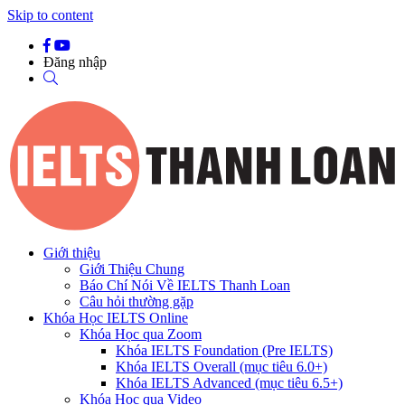
Skip to content
Đăng nhập
Giới thiệu
Giới Thiệu Chung
Báo Chí Nói Về IELTS Thanh Loan
Câu hỏi thường gặp
Khóa Học IELTS Online
Khóa Học qua Zoom
Khóa IELTS Foundation (Pre IELTS)
Khóa IELTS Overall (mục tiêu 6.0+)
Khóa IELTS Advanced (mục tiêu 6.5+)
Khóa Học qua Video