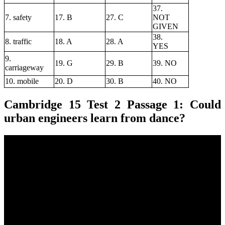
37.
7. safety
17. B
27. C
NOT
GIVEN
38.
8. traffic
18. A
28. A
YES
9.
19. G
29. B
39. NO
carriageway
10. mobile
20. D
30. B
40. NO
Cambridge
15 Test 2 Passage 1: Could
urban engineers learn from dance?