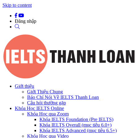
Skip to content
Đăng nhập
Giới thiệu
Giới Thiệu Chung
Báo Chí Nói Về IELTS Thanh Loan
Câu hỏi thường gặp
Khóa Học IELTS Online
Khóa Học qua Zoom
Khóa IELTS Foundation (Pre IELTS)
Khóa IELTS Overall (mục tiêu 6.0+)
Khóa IELTS Advanced (mục tiêu 6.5+)
Khóa Học qua Video