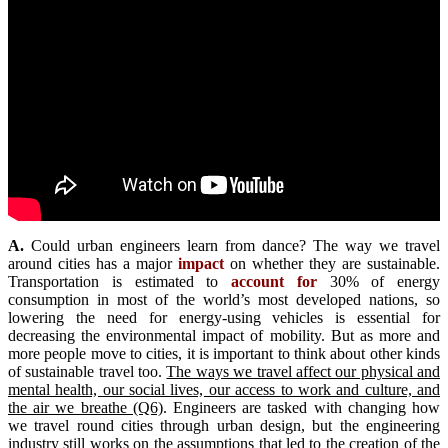
A
.
Could urban engineers learn from dance? The way we travel
around cities has a major
impact
on whether they are sustainable.
Transportation is estimated to
account for
30% of energy
consumption in most of the world’s most developed nations, so
lowering the need for energy-using vehicles is essential for
decreasing the environmental impact of mobility. But as more and
more people move to cities, it is important to think about other kinds
of sustainable travel too.
The ways we travel affect our physical and
mental health, our social lives, our access to work and culture, and
the air we breathe (Q6)
. Engineers are tasked with changing how
we travel round cities through urban design, but the engineering
industry still works on the assumptions that led to the creation of the