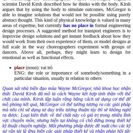
scientist David Kirsh described how he thinks with the body. Kirsh
argues that by using the body to simulate outcomes, McGregor is
able to imagine solutions that would not be possible using purely
abstract thought. This kind of physical knowledge is valued in many
areas of expertise, but currently
has no place in
formal engineering
design processes. A suggested method for transport engineers is to
improvise design solutions and get instant feedback about how they
would work from their own experience of them, or model designs at
full scale in the way choreographers experiment with groups of
dancers. Above all, perhaps, they might learn to design for
emotional as well as functional effects.
place
(noun): vai trò
ENG: the role or importance of somebody/something in a
particular situation, usually in relation to others
Quan sát nhà biên đạo múa Wayne McGregor, nhà khoa học nhận
thức David Kirsh đã mô tả cách Wayne kết hợp tinh thần với thể
chất của mình. Kirsh lập luận rằng bằng cách sử dụng cơ thể để
mô phỏng kết quả, McGregor có thể tưởng tượng ra các giải pháp
mà nếu chỉ sử dụng tư duy trừu tượng thuần túy thì sẽ không nghĩ
ra được. Loại kiến thức về thể chất này có giá trị trong nhiều lĩnh
vực chuyên môn, nhưng hiện tại không có chỗ đứng trong thiết kế
kỹ thuật chuyên nghiệp. Một phương pháp được đề xuất cho các kỹ
sư vận tải là ứng biến các giải pháp thiết kế và nhận phản hồi tức