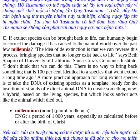
chúng. Hổ Tasmania có thể ngăn chặn sự lây lan loại bệnh này vì
chúng giết chết một số lượng lớn Quỷ Tasmania. ‘Trước đây khi
căn bệnh ung thư truyền nhiễm này xuất hiện, chúng ngay lập tức
bị ngăn chặn. Tái sinh hổ Tasmania có thể đảm bảo rằng Quỷ
Tasmania sẽ không còn phải trải qua nguy cơ mắc bệnh nữa.’
C
. If extinct species can be brought back to life, can humanity begin
to correct the damage it has caused to the natural world over the past
few
millennia
? ‘The idea of de-extinction is that we can reverse this
process, bringing species that no longer exist back to life,’ says Beth
Shapiro of University of California Santa Cruz’s Genomics Institute.
‘I don’t think that we can do this. There is no way to bring back
something that is 100 per cent identical to a species that went extinct
a long time ago.’ A more practical approach for long-extinct species
is to take the DNA of existing species as a template, ready for the
insertion of strands of extinct animal DNA to create something new;
a hybrid, based on the living species, but which looks and/or acts
like the animal which died out.
millennium
(noun) (plural: millennia)
ENG: a period of 1 000 years, especially as calculated before
or after the birth of Christ
Nếu các loài đã tuyệt chủng có thể được tái sinh, liệu loài người có
thể sửa chữa những thiệt hại mà chúng ta đã gây ra cho mẹ thiên