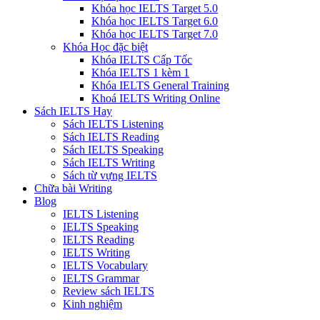
Khóa học IELTS Target 5.0
Khóa học IELTS Target 6.0
Khóa học IELTS Target 7.0
Khóa Học đặc biệt
Khóa IELTS Cấp Tốc
Khóa IELTS 1 kèm 1
Khóa IELTS General Training
Khoá IELTS Writing Online
Sách IELTS Hay
Sách IELTS Listening
Sách IELTS Reading
Sách IELTS Speaking
Sách IELTS Writing
Sách từ vựng IELTS
Chữa bài Writing
Blog
IELTS Listening
IELTS Speaking
IELTS Reading
IELTS Writing
IELTS Vocabulary
IELTS Grammar
Review sách IELTS
Kinh nghiệm