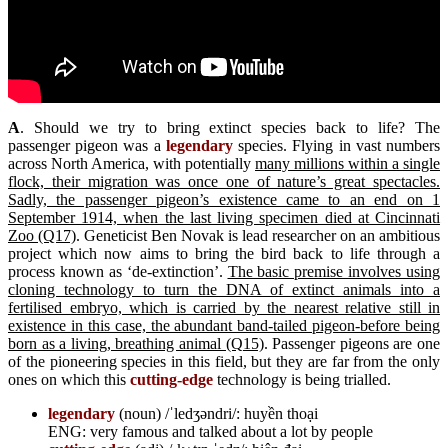
A
. Should we try to bring extinct species back to life? The
passenger pigeon was a
legendary
species. Flying in vast numbers
across North America, with potentially
many millions within a single
flock, their migration was once one of nature’s great spectacles.
Sadly, the passenger pigeon’s existence came to an end on 1
September 1914, when the last living specimen died at Cincinnati
Zoo (Q17)
. Geneticist Ben Novak is lead researcher on an ambitious
project which now aims to bring the bird back to life through a
process known as ‘de-extinction’.
The basic premise involves using
cloning technology to turn the DNA of extinct animals into a
fertilised embryo, which is carried by the nearest relative still in
existence in this case, the abundant band-tailed pigeon-before being
born as a living, breathing animal (Q15)
. Passenger pigeons are one
of the pioneering species in this field, but they are far from the only
ones on which this
cutting-edge
technology is being trialled.
legendary
(noun) /ˈledʒəndri/: huyền thoại
ENG: very famous and talked about a lot by people