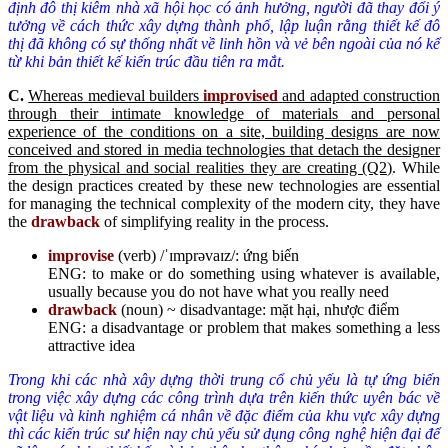
định đô thị kiêm nhà xã hội học có ảnh hưởng, người đã thay đổi ý
tưởng về cách thức xây dựng thành phố, lập luận rằng thiết kế đô
thị đã không có sự thống nhất về linh hồn và vẻ bên ngoài của nó kể
từ khi bản thiết kế kiến trúc đầu tiên ra mắt.
C
.
Whereas medieval builders
improvised
and adapted construction
through their intimate knowledge of materials and personal
experience of the conditions on a site, building designs are now
conceived and stored in media technologies that detach the designer
from the physical and social realities they are creating (Q2)
. While
the design practices created by these new technologies are essential
for managing the technical complexity of the modern city, they have
the
drawback
of simplifying reality in the process.
improvise
(verb) /ˈɪmprəvaɪz/: ứng biến
ENG: to make or do something using whatever is available,
usually because you do not have what you really need
drawback
(noun) ~ disadvantage: mặt hại, nhược điểm
ENG: a disadvantage or problem that makes something a less
attractive idea
Trong khi các nhà xây dựng thời trung cổ chủ yếu là tự ứng biến
trong việc xây dựng các công trình dựa trên kiến thức uyên bác về
vật liệu và kinh nghiệm cá nhân về đặc điểm của khu vực xây dựng
thì các kiến trúc sư hiện nay chủ yếu sử dụng công nghệ hiện đại để