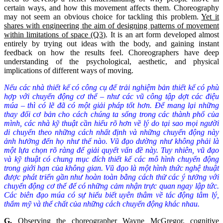
certain ways, and how this movement affects them. Choreography
may not seem an obvious choice for tackling this problem.
Yet it
shares with engineering the aim of designing patterns of movement
within limitations of space (Q3)
. It is an art form developed almost
entirely by trying out ideas with the body, and gaining instant
feedback on how the results feel. Choreographers have deep
understanding of the psychological, aesthetic, and physical
implications of different ways of moving.
Nếu các nhà thiết kế có công cụ để trải nghiệm bản thiết kế có phù
hợp với chuyển động cơ thể – như các vũ công tập dợt các điệu
múa – thì có lẽ đã có một giải pháp tốt hơn. Để mang lại những
thay đổi cơ bản cho cách chúng ta sống trong các thành phố của
mình,
các nhà kỹ thuật
cần hiểu rõ hơn về lý do tại sao mọi người
di chuyển theo những cách nhất định và những chuyển động này
ảnh hưởng đến họ như thế nào. Vũ đạo dường như không phải là
một lựa chọn rõ ràng để giải quyết vấn đề này. Tuy nhiên,
vũ đạo
và
kỹ thuật có chung mục đích thiết kế các mô hình chuyển động
trong giới hạn của không gian. Vũ đạo là một hình thức nghệ thuật
được phát triển gần như hoàn toàn bằng cách thử các ý tưởng với
chuyển động cơ thể để có những cảm nhận trực quan ngay lập tức.
Các biên đạo múa có sự hiểu biết uyên thâm về tác động tâm lý,
thẩm mỹ và thể chất của những cách chuyển động khác nhau.
G
.
Observing the choreographer Wayne McGregor, cognitive