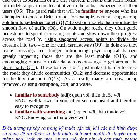
in models appear counter-intuitive in the actual experience of their
users (Q5).
The guard rails that will be
familiar to
anyone who has
attempted to cross a British road, for example, were an engineering
solution to pedestrian safety (Q7) based on models that prioritise the
smooth flow of traffic (Q8)
. On wide major roads, they often guide
pedestrians to specific crossing points and slow down their progress
across the road by
using staggered access points to divide the
crossing into two – one for each carriageway (Q9)
.
In doing so they
make crossings feel longer, introducing psychological barriers
greatly impacting those that are the least mobile (Q10)
, and
encouraging others to make dangerous crossings to get around the
guard rails (Q11)
. These barriers don’t just make it harder to cross
the road:
they divide communities (Q12)
and
decrease opportunities
for healthy transport (Q13)
. As a result, many are now being
removed, causing disruption, cost, and waste.
familiar to somebody
(adj): quen với, thân thuộc với
ENG: well known to you; often seen or heard and therefore
easy to recognize
familiar with something
(adj): quen với, thân thuộc với
ENG: knowing something very well
Điều tương tự xảy ra trong kỹ thuật vận tải, khi các mô hình được
sử dụng để dự đoán và định hình cách mọi người di chuyển trong
thành phố. Một lần nữa, những mô hình này là cần thiết, nhưng