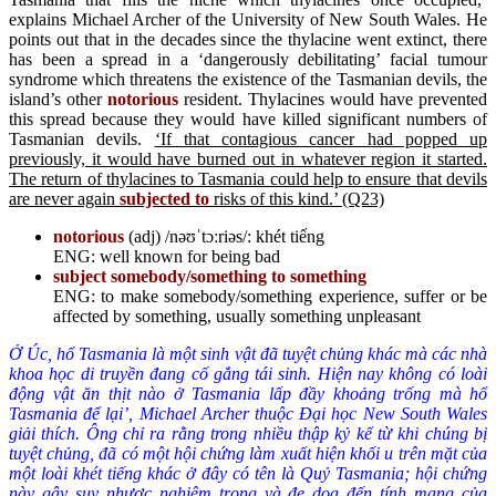
explains Michael Archer of the University of New South Wales. He
points out that in the decades since the thylacine went extinct, there
has been a spread in a ‘dangerously debilitating’ facial tumour
syndrome which threatens the existence of the Tasmanian devils, the
island’s other
notorious
resident. Thylacines would have prevented
this spread because they would have killed significant numbers of
Tasmanian devils.
‘If that contagious cancer had popped up
previously, it would have burned out in whatever region it started.
The return of thylacines to Tasmania could help to ensure that devils
are never again
subjected to
risks of this kind.’ (Q23)
notorious
(adj) /nəʊˈtɔːriəs/: khét tiếng
ENG: ​well known for being bad
subject somebody/something to something
ENG: to make somebody/something experience, suffer or be
affected by something, usually something unpleasant
Ở Úc, hổ Tasmania là một sinh vật đã tuyệt chủng khác mà các nhà
khoa học di truyền đang cố gắng tái sinh. Hiện nay không có loài
động vật ăn thịt nào ở Tasmania lấp đầy khoảng trống mà hổ
Tasmania để lại’, Michael Archer thuộc Đại học New South Wales
giải thích. Ông chỉ ra rằng trong nhiều thập kỷ kể từ khi chúng bị
tuyệt chủng, đã có một hội chứng làm xuất hiện khối u trên mặt của
một loài khét tiếng khác ở đây có tên là Quỷ Tasmania; hội chứng
này gây suy nhược nghiêm trọng và đe dọa đến tính mạng của