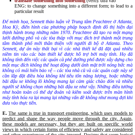
translate something into something
(verb): đưa vào
ENG: to change something into a different form; to lead to a
particular result
Để minh họa, Sennett thảo luận về Trung tâm Peachtree ở Atlanta,
Hoa Kỳ, điển hình của phương pháp hoạch định đô thị hiện đại
thịnh hành trong những năm 1970. Peachtree đã tạo ra một mạng
lưới đường phố và các tòa tháp với mục đích trở thành một trung
tâm thành phố mới thân thiện với người đi bộ ở Atlanta. Theo
Sennett, dự án này thất bại vì các nhà thiết kế đã đặt quá nhiều
niềm tin vào các bản thiết kế được hỗ trợ bởi máy tính. Họ đã
không tính đến việc các quán cà phê đường phố được xây dựng cho
một mục đích không thể hoạt động dưới ánh mặt trời nóng bức mà
không có mái hiên bảo vệ – các tòa nhà cũ và các quán cafe này sẽ
cần lắp đặt điều hòa không khí tiêu tốn năng lượng, hoặc những
bãi đậu xe khổng lồ không mang lại cảm giác chào đón và nhiều
người sẽ không chọn những bãi đậu xe như vậy. Những điều tưởng
như hoàn toàn có thể dự đoán và kiểm soát được trên màn hình
máy tính hóa ra lại mang lại những vấn đề không như mong đợi khi
đưa vào thực tiễn.
E
.
The same is true in transport engineering, which uses models to
predict and shape the way people move through the city. Again,
these models are necessary, but they are built on specific world
views in which certain forms of efficiency and safety are considered
and other experiences of the city ignored. Designs that seem logical