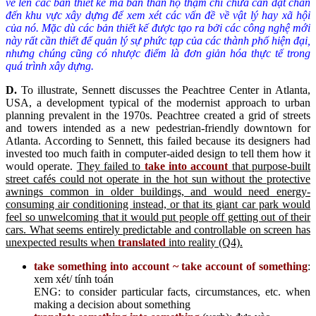
vẽ lên các bản thiết kế mà bản thân họ thậm chí chưa cần đặt chân
đến khu vực xây dựng để xem xét các vấn đề về vật lý hay xã hội
của nó. Mặc dù các bản thiết kế được tạo ra bởi các công nghệ mới
này rất cần thiết để quản lý sự phức tạp của các thành phố hiện đại,
nhưng chúng cũng có nhược điểm là đơn giản hóa thực tế trong
quá trình xây dựng.
D
.
To illustrate, Sennett discusses the Peachtree Center in Atlanta,
USA, a development typical of the modernist approach to urban
planning prevalent in the 1970s. Peachtree created a grid of streets
and towers intended as a new pedestrian-friendly downtown for
Atlanta. According to Sennett, this failed because its designers had
invested too much faith in computer-aided design to tell them how it
would operate.
They failed to
take into account
that purpose-built
street cafés could not operate in the hot sun without the protective
awnings common in older buildings, and would need energy-
consuming air conditioning instead, or that its giant car park would
feel so unwelcoming that it would put people off getting out of their
cars. What seems entirely predictable and controllable on screen has
unexpected results when
translated
into reality (Q4).
take something into account ~ take account of something
:
xem xét/ tính toán
ENG: ​to consider particular facts, circumstances, etc. when
making a decision about something