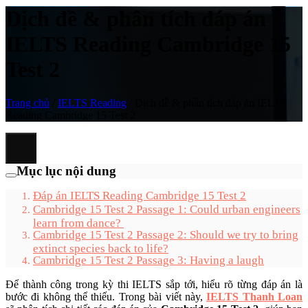
Dịch đề & phân tích đáp án
IELTS Reading Cambridge 15
Test 2
Trang chủ
/
IELTS Reading
/
Dịch đề & phân tích đáp án IELTS
Reading Cambridge 15 Test 2
Mục lục nội dung
Đáp án IELTS Reading Cambridge 15 Test 2
Cambridge 15 Test 2 Passage 1: Could urban engineers
learn from dance?
Cambridge 15 Test 2 Passage 2: Should we try to bring
extinct species back to life?
Cambridge 15 Test 2 Passage 3: Having a laugh
Để thành công trong kỳ thi IELTS sắp tới, hiểu rõ từng đáp án là
bước đi không thể thiếu. Trong bài viết này,
IELTS Thanh Loan