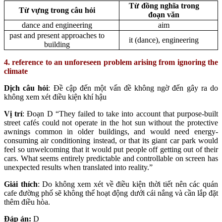
Từ đồng nghĩa trong
Từ vựng trong câu hỏi
đoạn văn
dance and engineering
aim
past and present approaches to
it (dance), engineering
building
4. reference to an unforeseen problem arising from ignoring the
climate
Dịch câu hỏi
: Đề cập đến một vấn đề không ngờ đến gây ra do
không xem xét điều kiện khí hậu
Vị trí
: Đoạn D “They failed to take into account that purpose-built
street cafés could not operate in the hot sun without the protective
awnings common in older buildings, and would need energy-
consuming air conditioning instead, or that its giant car park would
feel so unwelcoming that it would put people off getting out of their
cars. What seems entirely predictable and controllable on screen has
unexpected results when translated into reality.”
Giải thích
: Do không xem xét về điều kiện thời tiết nên các quán
cafe đường phố sẽ không thể hoạt động dưới cái nắng và cần lắp đặt
thêm điều hòa.
Đáp án:
D