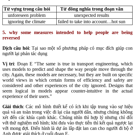
Từ vựng trong câu hỏi
Từ đồng nghĩa trong đoạn văn
unforeseen problem
unexpected results
ignoring the climate
failed to take into account…hot sun
5. why some measures intended to help people are being
reversed
Dịch câu hỏi
: Tại sao một số phương pháp có mục đích giúp con
người lại phản tác dụng
Vị trí
: Đoạn E “The same is true in transport engineering, which
uses models to predict and shape the way people move through the
city. Again, these models are necessary, but they are built on specific
world views in which certain forms of efficiency and safety are
considered and other experiences of the city ignored. Designs that
seem logical in models appear counter-intuitive in the actual
experience of their users.”
Giải thích
: Các mô hình thiết kế có ích khi tập trung vào sự hiệu
quả và an toàn trong việc đi lại của người dân, nhưng chúng không
xét đến các khía cạnh khác. Chúng nhìn thì hợp lý nhưng chỉ đối
với thử nghiệm mô hình; khi đưa vào thực tiễn thì kết quả ngược lại
với mong đợi. Điển hình là dự án lắp đặt lan can cho người đi bộ ở
Anh được giải thích ở cuối đoạn E.