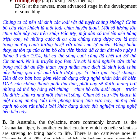
cutting-edge
(adj) /ˌkʌtɪŋ ˈedʒ/: hiện đại
ENG: ​at the newest, most advanced stage in the development
of something
Chúng ta có nên tái sinh các loài vật đã tuyệt chủng không? Chim
bồ câu viễn khách là một loài chim huyền thoại. Một số lượng lớn
chim loài này bay trên khắp Bắc Mỹ, một đàn có thể lên đến hàng
triệu con, và những cuộc di cư của chúng từng được coi là một
trong những cảnh tượng tuyệt vời nhất của tự nhiên. Đáng buồn
thay, sự tồn tại của chim bồ câu viễn khách đã chấm dứt vào ngày 1
tháng 9 năm 1914, khi cá thể sống cuối cùng đã chết tại Sở thú
Cincinnati. Nhà di truyền học Ben Novak là nhà nghiên cứu chính
trong một dự án đầy tham vọng nhằm mục đích tái sinh loài chim
này thông qua một quá trình được gọi là ‘hóa giải tuyệt chủng’.
Tiền đề cơ bản bao gồm việc sử dụng công nghệ nhân bản để biến
DNA của chúng thành phôi thụ tinh, phôi này sẽ được mang bởi
những cá thể họ hàng với chúng – chim bồ câu đuôi quạt – trước
khi được sinh ra như một sinh vật sống. Chim bồ câu viễn khách là
một trong những loài tiên phong trong lĩnh vực này, nhưng bên
cạnh nó còn rất nhiều loài khác đang được thử nghiệm công nghệ
tiên tiến này.
B
. In Australia, the thylacine, more commonly known as the
Tasmanian tiger, is another extinct creature which genetic scientists
are striving to bring back to life. There is no carnivore now in
Tasmania that fills the niche which thylacines once occupied,’