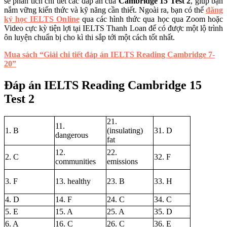
sẽ phân tích chi tiết các đáp án của
Cambridge 15 Test 2
, giúp bạn
nắm vững kiến thức và kỹ năng cần thiết. Ngoài ra, bạn có thể
đăng
ký học IELTS Online
qua các hình thức qua học qua Zoom hoặc
Video cực kỳ tiện lợi tại IELTS Thanh Loan để có được một lộ trình
ôn luyện chuẩn bị cho kì thi sắp tới một cách tốt nhất.
Mua sách “Giải chi tiết đáp án IELTS Reading Cambridge 7-
20”
Đáp án IELTS Reading Cambridge 15
Test 2
21.
11.
1. B
(insulating)
31. D
dangerous
fat
12.
22.
2. C
32. F
communities
emissions
3. F
13. healthy
23. B
33. H
4. D
14. F
24. C
34. C
5. E
15. A
25. A
35. D
6. A
16. C
26. C
36. E