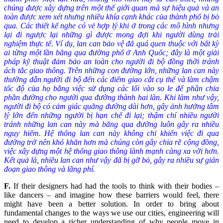
chúng được xây dựng trên một thế giới quan mà sự hiệu quả và an
toàn được xem xét nhưng nhiều khía cạnh khác của thành phố bị bỏ
qua. Các thiết kế nghe có vẻ hợp lý khi ở trong các mô hình nhưng
lại đi ngược lại những gì được mong đợi khi người dùng trải
nghiệm thực tế. Ví dụ, lan can bảo vệ đã quá quen thuộc với bất kỳ
ai từng một lần băng qua đường phố ở Anh Quốc; đây là một giải
pháp kỹ thuật đảm bảo an toàn cho người đi bộ đồng thời tránh
ách tắc giao thông. Trên những con đường lớn, những lan can này
thường dẫn người đi bộ đến các điểm giao cắt cụ thể và làm chậm
tốc độ của họ bằng việc sử dụng các lối vào so le để phân chia
phần đường cho người qua đường thành hai làn. Khi làm như vậy,
người đi bộ có cảm giác quãng đường dài hơn, gây ảnh hưởng tâm
lý lớn đến những người bị hạn chế đi lại; thậm chí nhiều người
tránh những lan can này mà băng qua đường luôn gây ra nhiều
nguy hiểm. Hệ thống lan can này không chỉ khiến việc đi qua
đường trở nên khó khăn hơn mà chúng còn gây chia rẽ cộng đồng,
việc xây dựng một hệ thống giao thông lành mạnh càng xa vời hơn.
Kết quả là, nhiều lan can như vậy đã bị gỡ bỏ, gây ra nhiều sự gián
đoạn giao thông và lãng phí.
F
.
If their designers had had the tools to think with their bodies –
like dancers – and imagine how these barriers would feel, there
might have been a better solution. In order to bring about
fundamental changes to the ways we use our cities, engineering will
need to develop a richer understanding of why people move in