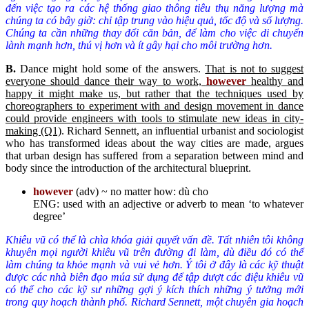
đến việc tạo ra các hệ thống giao thông tiêu thụ năng lượng mà
chúng ta có bây giờ: chỉ tập trung vào hiệu quả, tốc độ và số lượng.
Chúng ta cần những thay đổi căn bản, để làm cho việc di chuyển
lành mạnh hơn, thú vị hơn và ít gây hại cho môi trường hơn.
B
.
Dance might hold some of the answers.
That is not to suggest
everyone should dance their way to work,
however
healthy and
happy it might make us, but rather that the techniques used by
choreographers to experiment with and design movement in dance
could provide engineers with tools to stimulate new ideas in city-
making (Q1)
. Richard Sennett, an influential urbanist and sociologist
who has transformed ideas about the way cities are made, argues
that urban design has suffered from a separation between mind and
body since the introduction of the architectural blueprint.
however
(adv) ~ no matter how: dù cho
ENG: used with an adjective or adverb to mean ‘to whatever
degree’
Khiêu vũ có thể là chìa khóa
giải quyết vấn đề
. Tất nhiên tôi không
khuyên mọi người khiêu vũ trên đường đi làm, dù điều đó có thể
làm chúng ta khỏe mạnh và vui vẻ hơn. Ý tôi ở đây là các kỹ thuật
được các nhà biên đạo múa sử dụng để tập d
ượt
các điệu khiêu vũ
có thể cho các kỹ sư
những gợi ý
kích thích những ý tưởng mới
trong quy hoạch thành phố. Richard Sennett, một chuyên gia hoạch