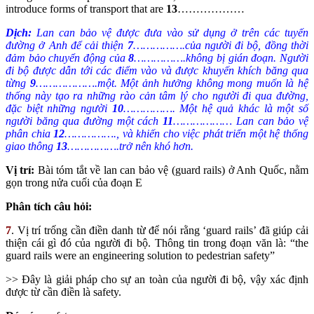
introduce forms of transport that are
13
………………
Dịch:
Lan can bảo vệ được đưa vào sử dụng ở trên các tuyến
đường ở Anh để cải thiện
7
…………….của người đi bộ, đồng thời
đảm bảo chuyển động của
8
…………….không bị gián đoạn. Người
đi bộ được dẫn tới các điểm vào và được khuyến khích băng qua
từng
9
……………….một. Một ảnh hưởng không mong muốn là hệ
thống này tạo ra những rào cản tâm lý cho người đi qua đường,
đặc biệt những người
10
……………. Một hệ quả khác là một số
người băng qua đường một cách
11
……………… Lan can bảo vệ
phân chia
12
……………., và khiến cho việc phát triển một hệ thống
giao thông
13
…………….trở nên khó hơn.
Vị trí:
Bài tóm tắt về lan can bảo vệ (guard rails) ở Anh Quốc, nằm
gọn trong nửa cuối của đoạn E
Phân tích câu hỏi:
7
. Vị trí trống cần điền danh từ để nói rằng ‘guard rails’ đã giúp cải
thiện cái gì đó của người đi bộ. Thông tin trong đoạn văn là: “the
guard rails were an engineering solution to pedestrian safety”
>> Đây là giải pháp cho sự an toàn của người đi bộ, vậy xác định
được từ cần điền là safety.