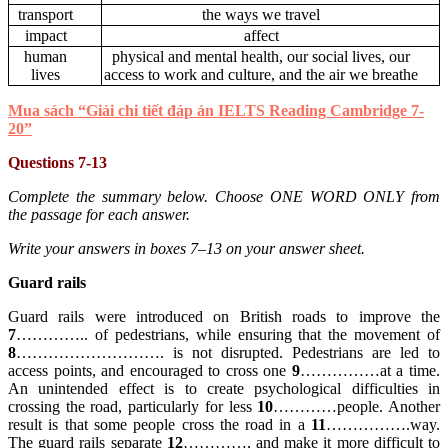
transport
the ways we travel
impact
affect
human
physical and mental health, our social lives, our
lives
access to work and culture, and the air we breathe
Mua sách “Giải chi tiết đáp án IELTS Reading Cambridge 7-
20”
Questions 7-13
Complete the summary below. Choose ONE WORD ONLY from
the passage for each answer.
Write your answers in boxes 7–13 on your answer sheet.
Guard rails
Guard rails were introduced on British roads to improve the
7
………….. of pedestrians, while ensuring that the movement of
8
………………………. is not disrupted. Pedestrians are led to
access points, and encouraged to cross one
9
……………at a time.
An unintended effect is to create psychological difficulties in
crossing the road, particularly for less
10
…………people. Another
result is that some people cross the road in a
11
…………….way.
The guard rails separate
12
…………, and make it more difficult to