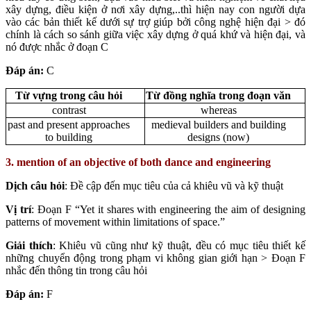
xây dựng, điều kiện ở nơi xây dựng,..thì hiện nay con người dựa
vào các bản thiết kế dưới sự trợ giúp bởi công nghệ hiện đại > đó
chính là cách so sánh giữa việc xây dựng ở quá khứ và hiện đại, và
nó được nhắc ở đoạn C
Đáp án:
C
Từ vựng trong câu hỏi
Từ đồng nghĩa trong đoạn văn
contrast
whereas
past and present approaches
medieval builders and building
to building
designs (now)
3. mention of an objective of both dance and engineering
Dịch câu hỏi
: Đề cập đến mục tiêu của cả khiêu vũ và kỹ thuật
Vị trí
: Đoạn F “Yet it shares with engineering the aim of designing
patterns of movement within limitations of space.”
Giải thích
: Khiêu vũ cũng như kỹ thuật, đều có mục tiêu thiết kế
những chuyển động trong phạm vi không gian giới hạn > Đoạn F
nhắc đến thông tin trong câu hỏi
Đáp án:
F