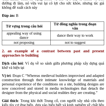
đường đi làm, nó vừa vui lại có lợi cho sức khỏe, nhưng tác giả
không đề xuất cách này
Đáp án:
B
Từ đồng nghĩa trong đoạn
Từ vựng trong câu hỏi
văn
appealing way of using
dance their way to work
dance
not proposing
not to suggest
2. an example of a contrast between past and present
approaches to building
Dịch câu hỏi
: Ví dụ về so sánh giữa phương pháp xây dựng quá
khứ và hiện tại
Vị trí
: Đoạn C “Whereas medieval builders improvised and adapted
construction through their intimate knowledge of materials and
personal experience of the conditions on a site, building designs are
now conceived and stored in media technologies that detach the
designer from the physical and social realities they are creating.”
Giải thích
: Trong khi thời Trung cổ, con người xây nhà cửa theo
kiểu tùy cơ ứng biến, dựa vào hiểu biết và kinh nghiệm về chất liệu