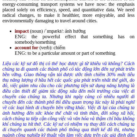
energy-consuming transport systems we have now: the emphasis
placed solely on efficiency, speed, and quantitative data. We need
radical changes, to make it healthier, more enjoyable, and less
environmentally damaging to travel around cities.
impact
(noun) /ˈɪmpækt/: ảnh hưởng
ENG: the powerful effect that something has on
somebody/something
account for
(verb): chiếm
ENG: to be a particular amount or part of something
Liệu các kỹ sư đô thị có thể học được gì từ khiêu vũ không? Cách
chúng ta đi quanh các thành phố có tác động lớn đến
sự phát triển
bền vững
. Giao thông vận tải được ước tính chiếm 30% mức tiêu
thụ năng lượng ở hầu hết các quốc gia phát triển nhất thế giới, do
đó, việc giảm nhu cầu cho các phương tiện sử dụng năng lượng là
điều cần thiết để giảm tác động xấu đến môi trường của việc di
chuyển của chúng ta. Nhưng khi ngày càng có nhiều người di
chuyển đến các thành phố thì điều quan trọng lúc này là phải nghĩ
về các loại hình di chuyển bền vững khác. Việc đi lại của chúng ta
ảnh hưởng đến sức khỏe thể chất và tinh thần, đời sống xã hội,
cách chúng ta tiếp cận công việc và văn hóa và thậm chí bầu không
khí chúng ta hít thở. Các kỹ sư có nhiệm vụ thay đổi cách chúng ta
di chuyển quanh các thành phố thông qua thiết kế đô thị, nhưng
ngành công nghiệp kỹ thuật vẫn làm việc dựa trên các giả định dẫn