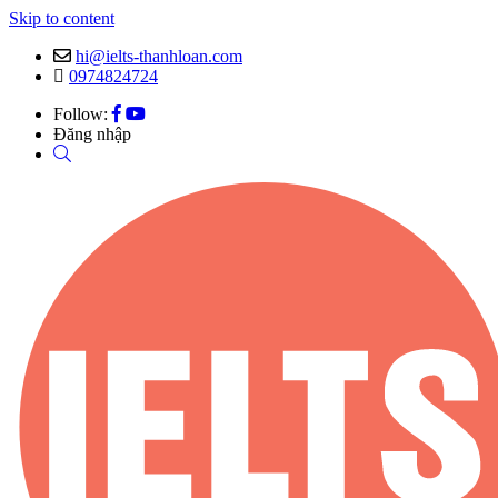
Skip to content
hi@ielts-thanhloan.com
0974824724
Follow:
Đăng nhập