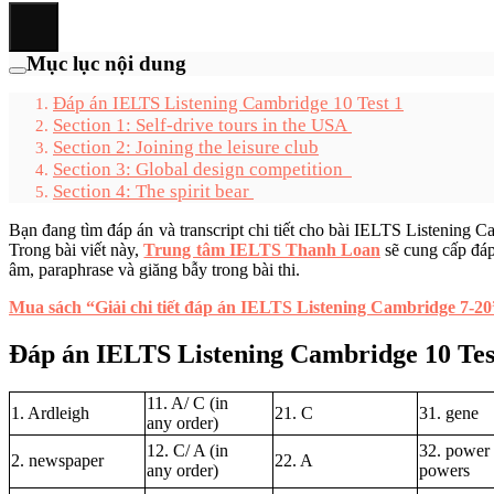
Mục lục nội dung
Đáp án IELTS Listening Cambridge 10 Test 1
Section 1: Self-drive tours in the USA
Section 2: Joining the leisure club
Section 3: Global design competition
Section 4: The spirit bear
Bạn đang tìm đáp án và transcript chi tiết cho bài IELTS Listening 
Trong bài viết này,
Trung tâm IELTS Thanh Loan
sẽ cung cấp đáp
âm, paraphrase và giăng bẫy trong bài thi.
Mua sách “Giải chi tiết đáp án IELTS Listening Cambridge 7-20
Đáp án IELTS Listening Cambridge 10 Tes
11. A/ C (in
1. Ardleigh
21. C
31. gene
any order)
12. C/ A (in
32. power 
2. newspaper
22. A
any order)
powers