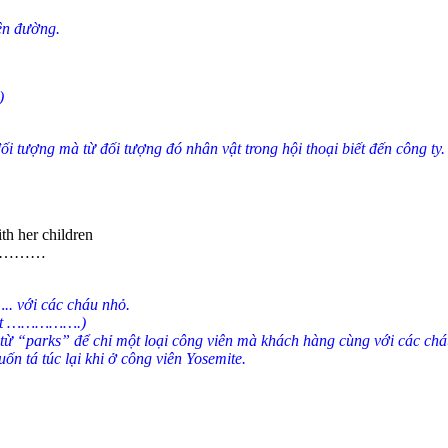
ên đường.
)
tượng mà từ đối tượng đó nhân vật trong hội thoại biết đến công ty.
 her children
………
. với các cháu nhỏ.
 một …………….)
h từ “parks” để chỉ một loại công viên mà khách hàng cùng với các c
n tá túc lại khi ở công viên Yosemite.