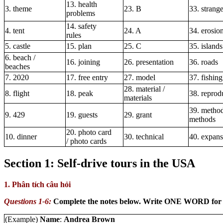
13. health
3. theme
23. B
33. strange
problems
14. safety
4. tent
24. A
34. erosio
rules
5. castle
15. plan
25. C
35. islands
6. beach /
16. joining
26. presentation
36. roads
beaches
7. 2020
17. free entry
27. model
37. fishing
28. material /
8. flight
18. peak
38. reprod
materials
39. method
9. 429
19. guests
29. grant
methods
20. photo card
10. dinner
30. technical
40. expans
/ photo cards
Section 1: Self-drive tours in the USA
1. Phân tích câu hỏi
Questions 1-6:
Complete the notes below. Write ONE WORD for 
(Example)
Name
:
Andrea Brown