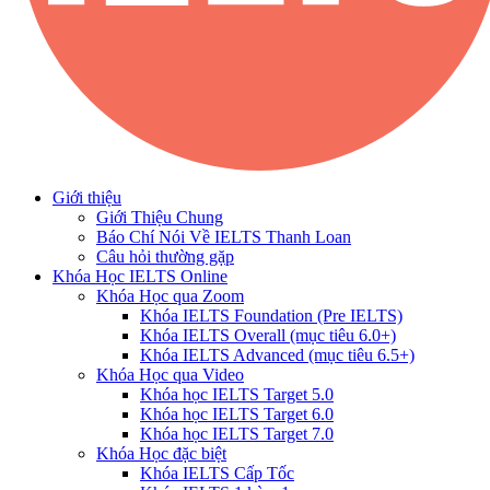
Giới thiệu
Giới Thiệu Chung
Báo Chí Nói Về IELTS Thanh Loan
Câu hỏi thường gặp
Khóa Học IELTS Online
Khóa Học qua Zoom
Khóa IELTS Foundation (Pre IELTS)
Khóa IELTS Overall (mục tiêu 6.0+)
Khóa IELTS Advanced (mục tiêu 6.5+)
Khóa Học qua Video
Khóa học IELTS Target 5.0
Khóa học IELTS Target 6.0
Khóa học IELTS Target 7.0
Khóa Học đặc biệt
Khóa IELTS Cấp Tốc