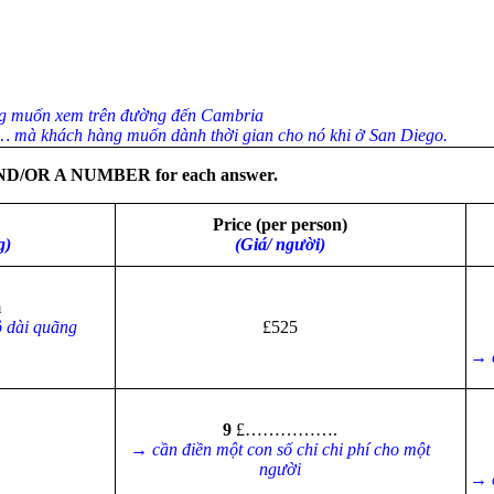
àng muốn xem trên đường đến Cambria
rí,… mà khách hàng muốn dành thời gian cho nó khi ở San Diego.
AND/OR A NUMBER for each answer.
Price (per person)
g)
(Giá/ người)
m
ộ dài quãng
£525
→ c
9
£…………….
→ cần điền một con số chỉ chi phí cho một
người
→ c