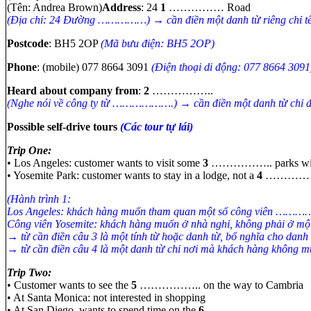
(Tên: Andrea Brown)
Address
: 24
1
…………… Road
(Địa chỉ: 24 Đường ……………) → cần điền một danh từ riêng chỉ t
Postcode
: BH5 2OP
(Mã bưu điện: BH5 2OP)
Phone
: (mobile) 077 8664 3091
(Điện thoại di động: 077 8664 3091
Heard about company from
:
2
……………..
(Nghe nói về công ty từ ……………….) → cần điền một danh từ chỉ đối 
Possible self-drive tours
(Các tour tự lái)
Trip One:
• Los Angeles: customer wants to visit some
3
…………….. parks with
• Yosemite Park: customer wants to stay in a lodge, not a
4
…………
(Hành trình 1:
Los Angeles: khách hàng muốn tham quan một số công viên ………….
Công viên Yosemite: khách hàng muốn ở nhà nghỉ, không phải ở
→ từ cần điền câu 3 là một tính từ hoặc danh từ, bổ nghĩa cho dan
→ từ cần điền câu 4 là một danh từ chỉ nơi mà khách hàng không muố
Trip Two:
• Customer wants to see the
5
…………….. on the way to Cambria
• At Santa Monica: not interested in shopping
• At San Diego, wants to spend time on the
6
…………………