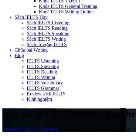
Khóa IELTS 1 kèm 1
Khóa IELTS General Training
Khoá IELTS Writing Online
Sách IELTS Hay
Sách IELTS Listening
Sách IELTS Reading
Sách IELTS Speaking
Sách IELTS Writing
Sách từ vựng IELTS
Chữa bài Writing
Blog
IELTS Listening
IELTS Speaking
IELTS Reading
IELTS Writing
IELTS Vocabulary
IELTS Grammar
Review sách IELTS
Kinh nghiệm
Đáp án IELTS Listening Cambri
Trang chủ
/
IELTS Listening
/
Đáp án IELTS Listening Cambridge 10