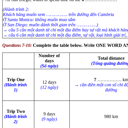
(Hành trình 2:
Khách hàng muốn xem ……………. trên đường đến Cambria
Ở Santa Monica: không muốn mua sắm
Ở San Diego: muốn dành thời gian trên ……………)
→ câu 5 cần một danh từ chỉ một địa điểm hay sự vật mà khách h
→ câu 6 cần một danh từ chỉ một địa điểm, sự vật, loại hình giải t
Questions 7-10:
Complete the table below. Write ONE WORD 
Number of
Total distance
days
(Tổng quãng đườn
(Số ngày)
Trip One
7
……………. k
12 days
(Hành trình
→ cần điền một con số chỉ đ
(12 ngày)
1)
đường
Trip Two
9 days
(Hành trình
980 km
(9 ngày)
2)