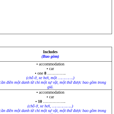
Includes
(Bao gồm)
• accommodation
• car
• one
8
…………..
(chỗ ở, xe hơi, một ………….)
ần điền một danh từ chỉ một sự vật, một thứ được bao gồm trong
giá.
• accommodation
• car
•
10
……………..
(chỗ ở, xe hơi, ……………..)
ần điền một danh từ chỉ một sự vật, một thứ được bao gồm trong