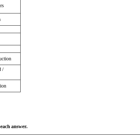
rs
n
uction
 /
ion
each answer.