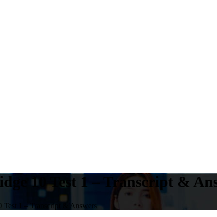
dge 10 Test 1 – Transcript & An
 Test 1 – Transcript & Answers