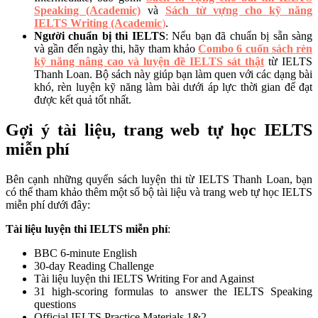
Speaking (Academic)
và
Sách từ vựng cho kỹ năng
IELTS Writing (Academic
)
.
Người chuẩn bị thi IELTS
: Nếu bạn đã chuẩn bị sẵn sàng
và gần đến ngày thi, hãy tham khảo
Combo 6 cuốn sách rèn
kỹ năng nâng cao và luyện đề IELTS sát thật
từ IELTS
Thanh Loan. Bộ sách này giúp bạn làm quen với các dạng bài
khó, rèn luyện kỹ năng làm bài dưới áp lực thời gian để đạt
được kết quả tốt nhất.
Gợi ý tài liệu, trang web tự học IELTS
miễn phí
Bên cạnh những quyển sách luyện thi từ IELTS Thanh Loan, bạn
có thể tham khảo thêm một số bộ tài liệu và trang web tự học IELTS
miễn phí dưới đây:
Tài liệu luyện thi IELTS miễn phí
:
BBC 6-minute English
30-day Reading Challenge
Tài liệu luyện thi IELTS Writing For and Against
31 high-scoring formulas to answer the IELTS Speaking
questions
Official IELTS Practice Materials 1&2