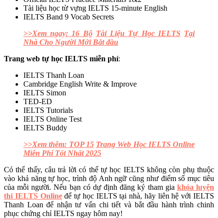
Tài liệu học từ vựng IELTS 15-minute English
IELTS Band 9 Vocab Secrets
>>Xem ngay: 16 Bộ
Tài Liệu Tự Học IELTS
Tại
Nhà Cho Người Mới Bắt đầu
Trang web tự học IELTS miễn phí
:
IELTS Thanh Loan
Cambridge English Write & Improve
IELTS Simon
TED-ED
IELTS Tutorials
IELTS Online Test
IELTS Buddy
>>Xem thêm: TOP 15
Trang Web Học IELTS Online
Miễn Phí Tốt Nhất 2025
Có thể thấy, câu trả lời có thể tự học IELTS không còn phụ thuộc
vào khả năng tự học, trình độ Anh ngữ cũng như điểm số mục tiêu
của mỗi người. Nếu bạn có dự định đăng ký tham gia
khóa luyện
thi IELTS Online
để tự học IELTS tại nhà, hãy liên hệ với IELTS
Thanh Loan để nhận tư vấn chi tiết và bắt đầu hành trình chinh
phục chứng chỉ IELTS ngay hôm nay!