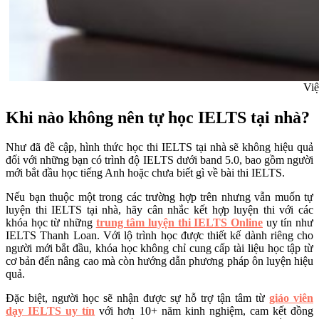
Việ
Khi nào không nên tự học IELTS tại nhà?
Như đã đề cập, hình thức học thi IELTS tại nhà sẽ không hiệu quả
đối với những bạn có trình độ IELTS dưới band 5.0, bao gồm người
mới bắt đầu học tiếng Anh hoặc chưa biết gì về bài thi IELTS.
Nếu bạn thuộc một trong các trường hợp trên nhưng vẫn muốn tự
luyện thi IELTS tại nhà, hãy cân nhắc kết hợp luyện thi với các
khóa học từ những
trung tâm luyện thi IELTS Online
uy tín như
IELTS Thanh Loan. Với lộ trình học được thiết kế dành riêng cho
người mới bắt đầu, khóa học không chỉ cung cấp tài liệu học tập từ
cơ bản đến nâng cao mà còn hướng dẫn phương pháp ôn luyện hiệu
quả.
Đặc biệt, người học sẽ nhận được sự hỗ trợ tận tâm từ
giáo viên
dạy IELTS uy tín
với hơn 10+ năm kinh nghiệm, cam kết đồng