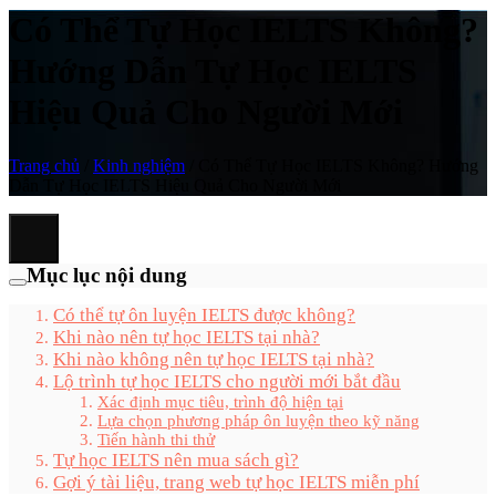
Có Thể Tự Học IELTS Không?
Hướng Dẫn Tự Học IELTS
Hiệu Quả Cho Người Mới
Trang chủ
/
Kinh nghiệm
/
Có Thể Tự Học IELTS Không? Hướng
Dẫn Tự Học IELTS Hiệu Quả Cho Người Mới
Mục lục nội dung
Có thể tự ôn luyện IELTS được không?
Khi nào nên tự học IELTS tại nhà?
Khi nào không nên tự học IELTS tại nhà?
Lộ trình tự học IELTS cho người mới bắt đầu
Xác định mục tiêu, trình độ hiện tại
Lựa chọn phương pháp ôn luyện theo kỹ năng
Tiến hành thi thử
Tự học IELTS nên mua sách gì?
Gợi ý tài liệu, trang web tự học IELTS miễn phí