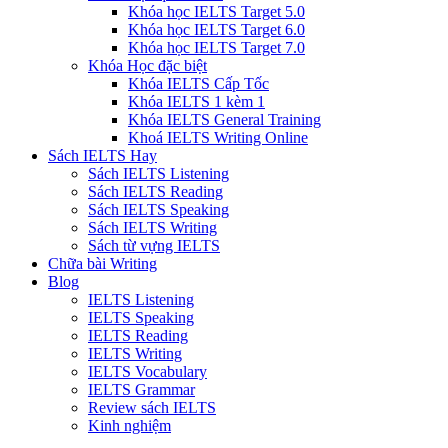
Khóa học IELTS Target 5.0
Khóa học IELTS Target 6.0
Khóa học IELTS Target 7.0
Khóa Học đặc biệt
Khóa IELTS Cấp Tốc
Khóa IELTS 1 kèm 1
Khóa IELTS General Training
Khoá IELTS Writing Online
Sách IELTS Hay
Sách IELTS Listening
Sách IELTS Reading
Sách IELTS Speaking
Sách IELTS Writing
Sách từ vựng IELTS
Chữa bài Writing
Blog
IELTS Listening
IELTS Speaking
IELTS Reading
IELTS Writing
IELTS Vocabulary
IELTS Grammar
Review sách IELTS
Kinh nghiệm