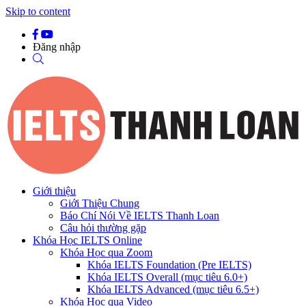
Skip to content
Đăng nhập
Giới thiệu
Giới Thiệu Chung
Báo Chí Nói Về IELTS Thanh Loan
Câu hỏi thường gặp
Khóa Học IELTS Online
Khóa Học qua Zoom
Khóa IELTS Foundation (Pre IELTS)
Khóa IELTS Overall (mục tiêu 6.0+)
Khóa IELTS Advanced (mục tiêu 6.5+)
Khóa Học qua Video