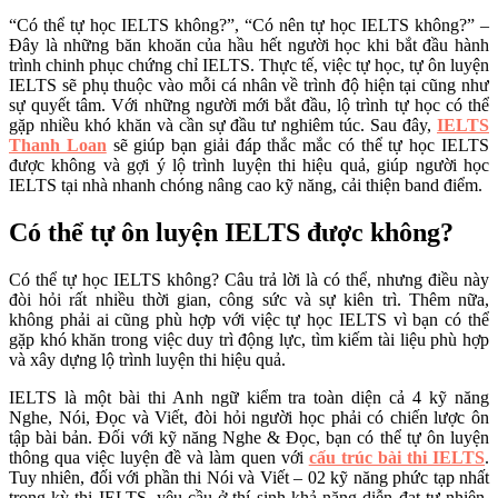
“Có thể tự học IELTS không?”, “Có nên tự học IELTS không?” –
Đây là những băn khoăn của hầu hết người học khi bắt đầu hành
trình chinh phục chứng chỉ IELTS. Thực tế, việc tự học, tự ôn luyện
IELTS sẽ phụ thuộc vào mỗi cá nhân về trình độ hiện tại cũng như
sự quyết tâm. Với những người mới bắt đầu, lộ trình tự học có thể
gặp nhiều khó khăn và cần sự đầu tư nghiêm túc. Sau đây,
IELTS
Thanh Loan
sẽ giúp bạn giải đáp thắc mắc có thể tự học IELTS
được không và gợi ý lộ trình luyện thi hiệu quả, giúp người học
IELTS tại nhà nhanh chóng nâng cao kỹ năng, cải thiện band điểm.
Có thể tự ôn luyện IELTS được không?
Có thể tự học IELTS không? Câu trả lời là có thể, nhưng điều này
đòi hỏi rất nhiều thời gian, công sức và sự kiên trì. Thêm nữa,
không phải ai cũng phù hợp với việc tự học IELTS vì bạn có thể
gặp khó khăn trong việc duy trì động lực, tìm kiếm tài liệu phù hợp
và xây dựng lộ trình luyện thi hiệu quả.
IELTS là một bài thi Anh ngữ kiểm tra toàn diện cả 4 kỹ năng
Nghe, Nói, Đọc và Viết, đòi hỏi người học phải có chiến lược ôn
tập bài bản. Đối với kỹ năng Nghe & Đọc, bạn có thể tự ôn luyện
thông qua việc luyện đề và làm quen với
cấu trúc bài thi IELTS
.
Tuy nhiên, đối với phần thi Nói và Viết – 02 kỹ năng phức tạp nhất
trong kỳ thi IELTS, yêu cầu ở thí sinh khả năng diễn đạt tự nhiên,