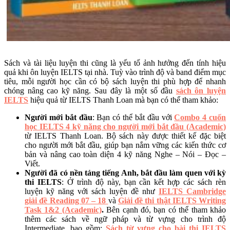
Sách và tài liệu luyện thi cũng là yếu tố ảnh hưởng đến tính hiệu
quả khi ôn luyện IELTS tại nhà. Tuỳ vào trình độ và band điểm mục
tiêu, mỗi người học cần có bộ sách luyện thi phù hợp để nhanh
chóng nâng cao kỹ năng. Sau đây là một số đầu
sách ôn luyện
IELTS
hiệu quả từ IELTS Thanh Loan mà bạn có thể tham khảo:
Người mới bắt đầu
: Bạn có thể bắt đầu với
Combo 4 cuốn
học IELTS 4 kỹ năng cho người mới bắt đầu (Academic)
từ IELTS Thanh Loan. Bộ sách này được thiết kế đặc biệt
cho người mới bắt đầu, giúp bạn nắm vững các kiến thức cơ
bản và nâng cao toàn diện 4 kỹ năng Nghe – Nói – Đọc –
Viết.
Người đã có nền tảng tiếng Anh, bắt đầu làm quen với kỳ
thi IELTS
: Ở trình độ này, bạn cần kết hợp các sách rèn
luyện kỹ năng với sách luyện đề như
IELTS Cambridge
giải đề Reading 07 – 18
và
Giải đề thi thật IELTS Writing
Task 1&2 (Academic)
.
Bên cạnh đó, bạn có thể tham khảo
thêm các sách về ngữ pháp và từ vựng cho trình độ
Intermediate, bao gồm:
Sách từ vựng cho bài thi IELTS