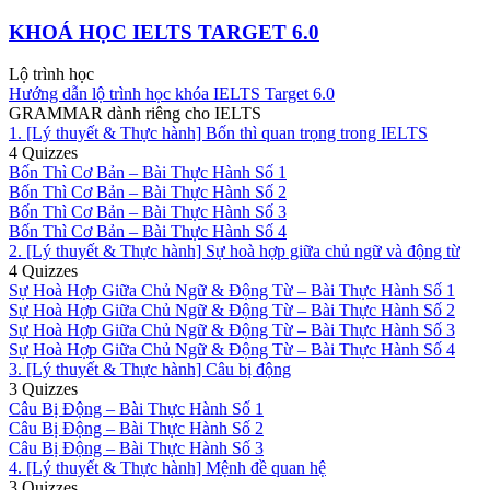
KHOÁ HỌC IELTS TARGET 6.0
Lộ trình học
Hướng dẫn lộ trình học khóa IELTS Target 6.0
GRAMMAR dành riêng cho IELTS
1. [Lý thuyết & Thực hành] Bốn thì quan trọng trong IELTS
4 Quizzes
Bốn Thì Cơ Bản – Bài Thực Hành Số 1
Bốn Thì Cơ Bản – Bài Thực Hành Số 2
Bốn Thì Cơ Bản – Bài Thực Hành Số 3
Bốn Thì Cơ Bản – Bài Thực Hành Số 4
2. [Lý thuyết & Thực hành] Sự hoà hợp giữa chủ ngữ và động từ
4 Quizzes
Sự Hoà Hợp Giữa Chủ Ngữ & Động Từ – Bài Thực Hành Số 1
Sự Hoà Hợp Giữa Chủ Ngữ & Động Từ – Bài Thực Hành Số 2
Sự Hoà Hợp Giữa Chủ Ngữ & Động Từ – Bài Thực Hành Số 3
Sự Hoà Hợp Giữa Chủ Ngữ & Động Từ – Bài Thực Hành Số 4
3. [Lý thuyết & Thực hành] Câu bị động
3 Quizzes
Câu Bị Động – Bài Thực Hành Số 1
Câu Bị Động – Bài Thực Hành Số 2
Câu Bị Động – Bài Thực Hành Số 3
4. [Lý thuyết & Thực hành] Mệnh đề quan hệ
3 Quizzes