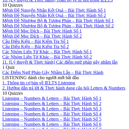
10 Quizzes
Mệnh Đề Nguyên Nhân Kết Quả – Bài Thực Hành Số 1
Mệnh Đề Nguyên Nhân Kết Quả – Bài Thực Hành Số 2
Mệnh Đề Nhượng Bộ & Tương Phản – Bài Thực Hành Số 1
Mệnh Đề Nhượng Bộ & Tương Phản – Bài Thực Hành Số 2
Mệnh Đề Mục Đích – Bài Thực Hành Số 1
Mệnh Đề Mục Đích – Bài Thực Hành Số 2
Câu Điều Kiện – Bài Kiểm Tra Số 1
Câu Điều Kiện – Bài Kiểm Tra Số 2
Các Nhóm Liên Từ Khác – Bài Thực Hành Số 1
Các Nhóm Liên Từ Khác – Bài Thực Hành Số 2
11. [Lý thuyết & Thực hành] Các điểm ngữ pháp gây nhầm lẫn
1 Quiz
Các Điểm Ngữ Pháp Gây Nhầm Lẫn – Bài Thực Hành
LISTENING dành cho người mới bắt đầu
1. Thông tin cơ bản về IELTS Listening
2. Hướng dẫn trả lời & Thực hành dạng câu hỏi Letters & Numbers
10 Quizzes
Listening – Numbers & Letters – Bài Thực Hành Số 1
Listening – Numbers & Letters – Bài Thực Hành Số 2
Listening – Numbers & Letters – Bài Thực Hành Số 3
Listening – Numbers & Letters – Bài Thực Hành Số 4
Listening – Numbers & Letters – Bài Thực Hành Số 5
Listening – Numbers & Letters – Bài Thực Hành Số 6