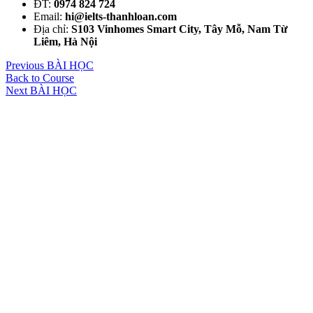
ĐT:
0974 824 724
Email:
hi@ielts-thanhloan.com
Địa chỉ:
S103 Vinhomes Smart City, Tây Mỗ, Nam Từ
Liêm, Hà Nội
Previous BÀI HỌC
Back to Course
Next BÀI HỌC