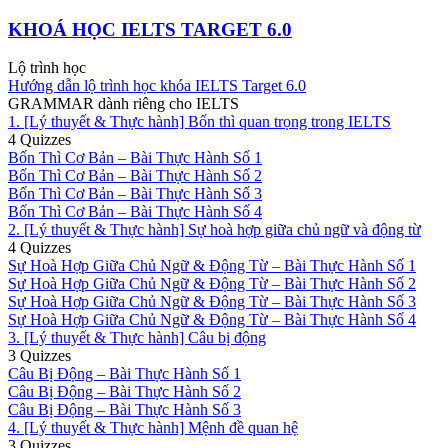
KHOÁ HỌC IELTS TARGET 6.0
Lộ trình học
Hướng dẫn lộ trình học khóa IELTS Target 6.0
GRAMMAR dành riêng cho IELTS
1. [Lý thuyết & Thực hành] Bốn thì quan trọng trong IELTS
4 Quizzes
Bốn Thì Cơ Bản – Bài Thực Hành Số 1
Bốn Thì Cơ Bản – Bài Thực Hành Số 2
Bốn Thì Cơ Bản – Bài Thực Hành Số 3
Bốn Thì Cơ Bản – Bài Thực Hành Số 4
2. [Lý thuyết & Thực hành] Sự hoà hợp giữa chủ ngữ và động từ
4 Quizzes
Sự Hoà Hợp Giữa Chủ Ngữ & Động Từ – Bài Thực Hành Số 1
Sự Hoà Hợp Giữa Chủ Ngữ & Động Từ – Bài Thực Hành Số 2
Sự Hoà Hợp Giữa Chủ Ngữ & Động Từ – Bài Thực Hành Số 3
Sự Hoà Hợp Giữa Chủ Ngữ & Động Từ – Bài Thực Hành Số 4
3. [Lý thuyết & Thực hành] Câu bị động
3 Quizzes
Câu Bị Động – Bài Thực Hành Số 1
Câu Bị Động – Bài Thực Hành Số 2
Câu Bị Động – Bài Thực Hành Số 3
4. [Lý thuyết & Thực hành] Mệnh đề quan hệ
3 Quizzes