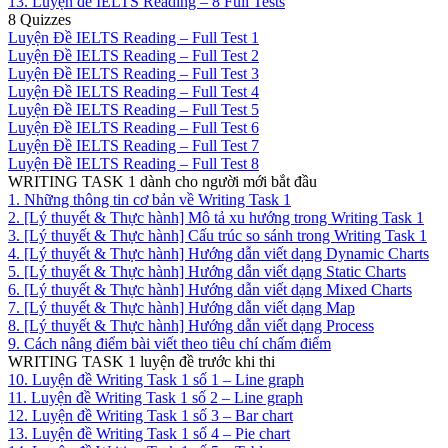
13. Luyện đề IELTS Reading – 8 Full Tests
8 Quizzes
Luyện Đề IELTS Reading – Full Test 1
Luyện Đề IELTS Reading – Full Test 2
Luyện Đề IELTS Reading – Full Test 3
Luyện Đề IELTS Reading – Full Test 4
Luyện Đề IELTS Reading – Full Test 5
Luyện Đề IELTS Reading – Full Test 6
Luyện Đề IELTS Reading – Full Test 7
Luyện Đề IELTS Reading – Full Test 8
WRITING TASK 1 dành cho người mới bắt đầu
1. Những thông tin cơ bản về Writing Task 1
2. [Lý thuyết & Thực hành] Mô tả xu hướng trong Writing Task 1
3. [Lý thuyết & Thực hành] Cấu trúc so sánh trong Writing Task 1
4. [Lý thuyết & Thực hành] Hướng dẫn viết dạng Dynamic Charts
5. [Lý thuyết & Thực hành] Hướng dẫn viết dạng Static Charts
6. [Lý thuyết & Thực hành] Hướng dẫn viết dạng Mixed Charts
7. [Lý thuyết & Thực hành] Hướng dẫn viết dạng Map
8. [Lý thuyết & Thực hành] Hướng dẫn viết dạng Process
9. Cách nâng điểm bài viết theo tiêu chí chấm điểm
WRITING TASK 1 luyện đề trước khi thi
10. Luyện đề Writing Task 1 số 1 – Line graph
11. Luyện đề Writing Task 1 số 2 – Line graph
12. Luyện đề Writing Task 1 số 3 – Bar chart
13. Luyện đề Writing Task 1 số 4 – Pie chart