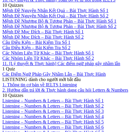
10 Quizzes
Mệnh Đề Nguyên Nhân Kết Quả – Bài Thực Hành Số 1
Mệnh Đề Nguyên Nhân Kết Quả – Bài Thực Hành Số 2
Mệnh Đề Nhượng Bộ & Tương Phản – Bài Thực Hành Số 1
Mệnh Đề Nhượng Bộ & Tương Phản – Bài Thực Hành Số 2
Mệnh Đề Mục Đích – Bài Thực Hành Số 1
Mệnh Đề Mục Đích – Bài Thực Hành Số 2
Câu Điều Kiện – Bài Kiểm Tra Số 1
Câu Điều Kiện – Bài Kiểm Tra Số 2
Các Nhóm Liên Từ Khác – Bài Thực Hành Số 1
Các Nhóm Liên Từ Khác – Bài Thực Hành Số 2
11. [Lý thuyết & Thực hành] Các điểm ngữ pháp gây nhầm lẫn
1 Quiz
Các Điểm Ngữ Pháp Gây Nhầm Lẫn – Bài Thực Hành
LISTENING dành cho người mới bắt đầu
1. Thông tin cơ bản về IELTS Listening
2. Hướng dẫn trả lời & Thực hành dạng câu hỏi Letters & Numbers
10 Quizzes
Listening – Numbers & Letters – Bài Thực Hành Số 1
Listening – Numbers & Letters – Bài Thực Hành Số 2
Listening – Numbers & Letters – Bài Thực Hành Số 3
Listening – Numbers & Letters – Bài Thực Hành Số 4
Listening – Numbers & Letters – Bài Thực Hành Số 5
Listening – Numbers & Letters – Bài Thực Hành Số 6