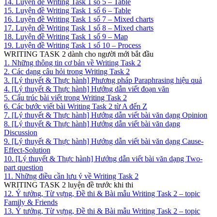
14. Luyện đề Writing Task 1 số 5 – Table
15. Luyện đề Writing Task 1 số 6 – Table
16. Luyện đề Writing Task 1 số 7 – Mixed charts
17. Luyện đề Writing Task 1 số 8 – Mixed charts
18. Luyện đề Writing Task 1 số 9 – Map
19. Luyện đề Writing Task 1 số 10 – Process
WRITING TASK 2 dành cho người mới bắt đầu
1. Những thông tin cơ bản về Writing Task 2
2. Các dạng câu hỏi trong Writing Task 2
3. [Lý thuyết & Thực hành] Phương pháp Paraphrasing hiệu quả
4. [Lý thuyết & Thực hành] Hướng dẫn viết đoạn văn
5. Cấu trúc bài viết trong Writing Task 2
6. Các bước viết bài Writing Task 2 từ A đến Z
7. [Lý thuyết & Thực hành] Hướng dẫn viết bài văn dạng Opinion
8. [Lý thuyết & Thực hành] Hướng dẫn viết bài văn dạng
Discussion
9. [Lý thuyết & Thực hành] Hướng dẫn viết bài văn dạng Cause-
Effect-Solution
10. [Lý thuyết & Thực hành] Hướng dẫn viết bài văn dạng Two-
part question
11. Những điều cần lưu ý về Writing Task 2
WRITING TASK 2 luyện đề trước khi thi
12. Ý tưởng, Từ vựng, Đề thi & Bài mẫu Writing Task 2 – topic
Family & Friends
13. Ý tưởng, Từ vựng, Đề thi & Bài mẫu Writing Task 2 – topic