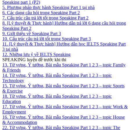
Speaking part 1 (P2)
5. Phương pháp thực hành Speaking Part 1 tại nhà
6. Các dạng câu hỏi trong Speaking Part 2
7. Cấu trúc câu trả lời tốt trong Speaking Part 2
8. [Lý thuyết & Thực hành] Hướng dẫn trả lời 6 dạng câu hỏi trong
Speaking Part 2
9. Giới thiệu về Speaking Part 3
10. Cấu trúc câu trả lời tốt trong Speaking Part 3
11. [Lý thuyết & Thực hành] Hướng dẫn học IELTS Speaking Part
3 tại nhà
12. Những lưu ý về IELTS Speaking
SPEAKING luyện đề trước khi thi
13. Từ vựng, Ý tưởng, Bài mẫu Speaking Part 1 2 3 – topic Family
& Friends
14. Từ vựng, Ý tưởng, Bài mẫu Speaking Part 1 2 3 – topic
Technology
15. Từ vựng, Ý tưởng, Bài mẫu Speaking Part 1 2 3 – topic Sports
& Exercise
18. Từ vựng, Ý tưởng, Bài mẫu Speaking Part 1 2 3 – topic
Education
17. Từ vựng, Ý tưởng, Bài mẫu Speaking Part 1 2 3 – topic Work &
Employment
16. Từ vựng, Ý tưởng, Bài mẫu Speaking Part 1 2 3 – topic House
& Accommodation
22. Từ vựng, Ý tưởng, Bài mẫu Speaking Part 1 2 3 – topic The