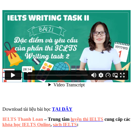
Download tài liệu bài học
TẠI ĐÂY
IELTS Thanh Loan
– Trung tâm
luyện thi IELTS
cung cấp các
khóa học IELTS Online
,
sách IELTS
: