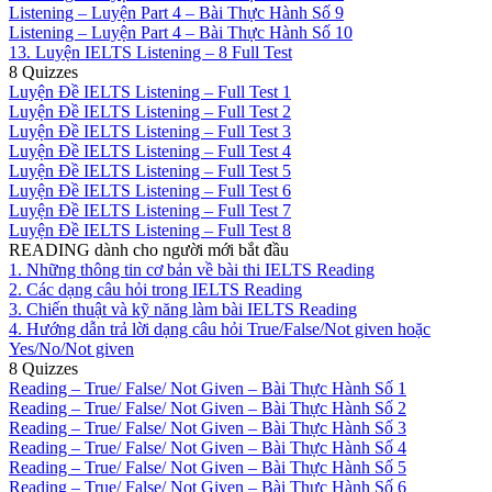
Listening – Luyện Part 4 – Bài Thực Hành Số 9
Listening – Luyện Part 4 – Bài Thực Hành Số 10
13. Luyện IELTS Listening – 8 Full Test
8 Quizzes
Luyện Đề IELTS Listening – Full Test 1
Luyện Đề IELTS Listening – Full Test 2
Luyện Đề IELTS Listening – Full Test 3
Luyện Đề IELTS Listening – Full Test 4
Luyện Đề IELTS Listening – Full Test 5
Luyện Đề IELTS Listening – Full Test 6
Luyện Đề IELTS Listening – Full Test 7
Luyện Đề IELTS Listening – Full Test 8
READING dành cho người mới bắt đầu
1. Những thông tin cơ bản về bài thi IELTS Reading
2. Các dạng câu hỏi trong IELTS Reading
3. Chiến thuật và kỹ năng làm bài IELTS Reading
4. Hướng dẫn trả lời dạng câu hỏi True/False/Not given hoặc
Yes/No/Not given
8 Quizzes
Reading – True/ False/ Not Given – Bài Thực Hành Số 1
Reading – True/ False/ Not Given – Bài Thực Hành Số 2
Reading – True/ False/ Not Given – Bài Thực Hành Số 3
Reading – True/ False/ Not Given – Bài Thực Hành Số 4
Reading – True/ False/ Not Given – Bài Thực Hành Số 5
Reading – True/ False/ Not Given – Bài Thực Hành Số 6