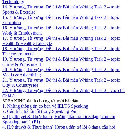
Technology
14. Ý tưởng, Từ vựng, Đề thi & Bài mẫu Writing Task 2 – topic
Sports & Exercise
15. Ý tưởng, Từ vựng, Đề thi & Bài mẫu Writing Task 2 – topic
Education
16. Ý tưởng, Từ vựng, Đề thi & Bài mẫu Writing Task 2 – topic
Work & Employment
17. Ý tưởng, Từ vựng, Đề thi & Bài mẫu Writing Task 2 – topic
Health & Healthy Lifestyle
18. Ý tưởng, Từ vựng, Đề thi & Bài mẫu Writing Task 2 – topic
The environment
19. Ý tưởng, Từ vựng, Đề thi & Bài mẫu Writing Task 2 – topic
Crime & Punishment
20. Ý tưởng, Từ vựng, Đề thi & Bài mẫu Writing Task 2 – topic
Media & Advertising
21. Ý tưởng, Từ vựng, Đề thi & Bài mẫu Writing Task 2 – topic
City & Countryside
22. Ý tưởng, Từ vựng, Đề thi & Bài mẫu Writing Task 2 – các chủ
đề khác
SPEAKING dành cho người mới bắt đầu
1. Những thông tin cơ bản về IELTS Speaking
2. Cấu trúc trả lời tốt trong Speaking Part 1
3. [Lý thuyết & Thực hành] Hướng dẫn trả lời 8 dạng câu hỏi
Speaking part 1 (P1)
4. [Lý thuyết & Thực hành] Hướng dẫn trả lời 8 dạng câu hỏi