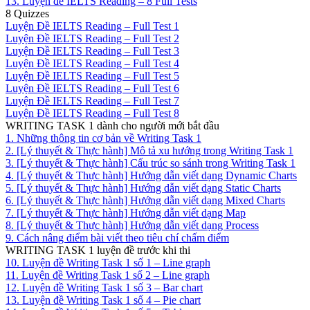
13. Luyện đề IELTS Reading – 8 Full Tests
8 Quizzes
Luyện Đề IELTS Reading – Full Test 1
Luyện Đề IELTS Reading – Full Test 2
Luyện Đề IELTS Reading – Full Test 3
Luyện Đề IELTS Reading – Full Test 4
Luyện Đề IELTS Reading – Full Test 5
Luyện Đề IELTS Reading – Full Test 6
Luyện Đề IELTS Reading – Full Test 7
Luyện Đề IELTS Reading – Full Test 8
WRITING TASK 1 dành cho người mới bắt đầu
1. Những thông tin cơ bản về Writing Task 1
2. [Lý thuyết & Thực hành] Mô tả xu hướng trong Writing Task 1
3. [Lý thuyết & Thực hành] Cấu trúc so sánh trong Writing Task 1
4. [Lý thuyết & Thực hành] Hướng dẫn viết dạng Dynamic Charts
5. [Lý thuyết & Thực hành] Hướng dẫn viết dạng Static Charts
6. [Lý thuyết & Thực hành] Hướng dẫn viết dạng Mixed Charts
7. [Lý thuyết & Thực hành] Hướng dẫn viết dạng Map
8. [Lý thuyết & Thực hành] Hướng dẫn viết dạng Process
9. Cách nâng điểm bài viết theo tiêu chí chấm điểm
WRITING TASK 1 luyện đề trước khi thi
10. Luyện đề Writing Task 1 số 1 – Line graph
11. Luyện đề Writing Task 1 số 2 – Line graph
12. Luyện đề Writing Task 1 số 3 – Bar chart
13. Luyện đề Writing Task 1 số 4 – Pie chart