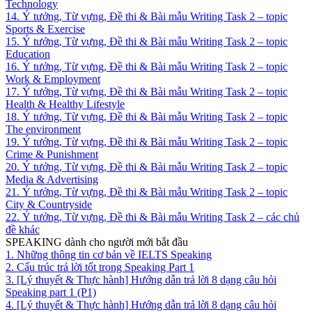
Technology
14. Ý tưởng, Từ vựng, Đề thi & Bài mẫu Writing Task 2 – topic
Sports & Exercise
15. Ý tưởng, Từ vựng, Đề thi & Bài mẫu Writing Task 2 – topic
Education
16. Ý tưởng, Từ vựng, Đề thi & Bài mẫu Writing Task 2 – topic
Work & Employment
17. Ý tưởng, Từ vựng, Đề thi & Bài mẫu Writing Task 2 – topic
Health & Healthy Lifestyle
18. Ý tưởng, Từ vựng, Đề thi & Bài mẫu Writing Task 2 – topic
The environment
19. Ý tưởng, Từ vựng, Đề thi & Bài mẫu Writing Task 2 – topic
Crime & Punishment
20. Ý tưởng, Từ vựng, Đề thi & Bài mẫu Writing Task 2 – topic
Media & Advertising
21. Ý tưởng, Từ vựng, Đề thi & Bài mẫu Writing Task 2 – topic
City & Countryside
22. Ý tưởng, Từ vựng, Đề thi & Bài mẫu Writing Task 2 – các chủ
đề khác
SPEAKING dành cho người mới bắt đầu
1. Những thông tin cơ bản về IELTS Speaking
2. Cấu trúc trả lời tốt trong Speaking Part 1
3. [Lý thuyết & Thực hành] Hướng dẫn trả lời 8 dạng câu hỏi
Speaking part 1 (P1)
4. [Lý thuyết & Thực hành] Hướng dẫn trả lời 8 dạng câu hỏi