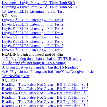
Listening – Luyện Part 4 – Bài Thực Hành Số 9
Listening – Luyện Part 4 – Bài Thực Hành Số 10
13. Luyện IELTS Listening – 8 Full Test
8 Quizzes
Luyện Đề IELTS Listening – Full Test 1
Luyện Đề IELTS Listening – Full Test 2
Luyện Đề IELTS Listening – Full Test 3
Luyện Đề IELTS Listening – Full Test 4
Luyện Đề IELTS Listening – Full Test 5
Luyện Đề IELTS Listening – Full Test 6
Luyện Đề IELTS Listening – Full Test 7
Luyện Đề IELTS Listening – Full Test 8
READING dành cho người mới bắt đầu
1. Những thông tin cơ bản về bài thi IELTS Reading
2. Các dạng câu hỏi trong IELTS Reading
3. Chiến thuật và kỹ năng làm bài IELTS Reading
4. Hướng dẫn trả lời dạng câu hỏi True/False/Not given hoặc
Yes/No/Not given
8 Quizzes
Reading – True/ False/ Not Given – Bài Thực Hành Số 1
Reading – True/ False/ Not Given – Bài Thực Hành Số 2
Reading – True/ False/ Not Given – Bài Thực Hành Số 3
Reading – True/ False/ Not Given – Bài Thực Hành Số 4
Reading – True/ False/ Not Given – Bài Thực Hành Số 5
Reading – True/ False/ Not Given – Bài Thực Hành Số 6