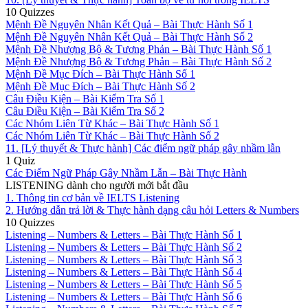
10 Quizzes
Mệnh Đề Nguyên Nhân Kết Quả – Bài Thực Hành Số 1
Mệnh Đề Nguyên Nhân Kết Quả – Bài Thực Hành Số 2
Mệnh Đề Nhượng Bộ & Tương Phản – Bài Thực Hành Số 1
Mệnh Đề Nhượng Bộ & Tương Phản – Bài Thực Hành Số 2
Mệnh Đề Mục Đích – Bài Thực Hành Số 1
Mệnh Đề Mục Đích – Bài Thực Hành Số 2
Câu Điều Kiện – Bài Kiểm Tra Số 1
Câu Điều Kiện – Bài Kiểm Tra Số 2
Các Nhóm Liên Từ Khác – Bài Thực Hành Số 1
Các Nhóm Liên Từ Khác – Bài Thực Hành Số 2
11. [Lý thuyết & Thực hành] Các điểm ngữ pháp gây nhầm lẫn
1 Quiz
Các Điểm Ngữ Pháp Gây Nhầm Lẫn – Bài Thực Hành
LISTENING dành cho người mới bắt đầu
1. Thông tin cơ bản về IELTS Listening
2. Hướng dẫn trả lời & Thực hành dạng câu hỏi Letters & Numbers
10 Quizzes
Listening – Numbers & Letters – Bài Thực Hành Số 1
Listening – Numbers & Letters – Bài Thực Hành Số 2
Listening – Numbers & Letters – Bài Thực Hành Số 3
Listening – Numbers & Letters – Bài Thực Hành Số 4
Listening – Numbers & Letters – Bài Thực Hành Số 5
Listening – Numbers & Letters – Bài Thực Hành Số 6