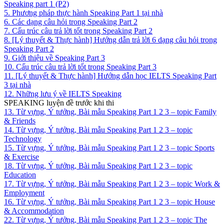
Speaking part 1 (P2)
5. Phương pháp thực hành Speaking Part 1 tại nhà
6. Các dạng câu hỏi trong Speaking Part 2
7. Cấu trúc câu trả lời tốt trong Speaking Part 2
8. [Lý thuyết & Thực hành] Hướng dẫn trả lời 6 dạng câu hỏi trong
Speaking Part 2
9. Giới thiệu về Speaking Part 3
10. Cấu trúc câu trả lời tốt trong Speaking Part 3
11. [Lý thuyết & Thực hành] Hướng dẫn học IELTS Speaking Part
3 tại nhà
12. Những lưu ý về IELTS Speaking
SPEAKING luyện đề trước khi thi
13. Từ vựng, Ý tưởng, Bài mẫu Speaking Part 1 2 3 – topic Family
& Friends
14. Từ vựng, Ý tưởng, Bài mẫu Speaking Part 1 2 3 – topic
Technology
15. Từ vựng, Ý tưởng, Bài mẫu Speaking Part 1 2 3 – topic Sports
& Exercise
18. Từ vựng, Ý tưởng, Bài mẫu Speaking Part 1 2 3 – topic
Education
17. Từ vựng, Ý tưởng, Bài mẫu Speaking Part 1 2 3 – topic Work &
Employment
16. Từ vựng, Ý tưởng, Bài mẫu Speaking Part 1 2 3 – topic House
& Accommodation
22. Từ vựng, Ý tưởng, Bài mẫu Speaking Part 1 2 3 – topic The