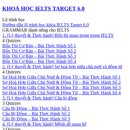
KHOÁ HỌC IELTS TARGET 6.0
Lộ trình học
Hướng dẫn lộ trình học khóa IELTS Target 6.0
GRAMMAR dành riêng cho IELTS
1. [Lý thuyết & Thực hành] Bốn thì quan trọng trong IELTS
4 Quizzes
Bốn Thì Cơ Bản – Bài Thực Hành Số 1
Bốn Thì Cơ Bản – Bài Thực Hành Số 2
Bốn Thì Cơ Bản – Bài Thực Hành Số 3
Bốn Thì Cơ Bản – Bài Thực Hành Số 4
2. [Lý thuyết & Thực hành] Sự hoà hợp giữa chủ ngữ và động từ
4 Quizzes
Sự Hoà Hợp Giữa Chủ Ngữ & Động Từ – Bài Thực Hành Số 1
Sự Hoà Hợp Giữa Chủ Ngữ & Động Từ – Bài Thực Hành Số 2
Sự Hoà Hợp Giữa Chủ Ngữ & Động Từ – Bài Thực Hành Số 3
Sự Hoà Hợp Giữa Chủ Ngữ & Động Từ – Bài Thực Hành Số 4
3. [Lý thuyết & Thực hành] Câu bị động
3 Quizzes
Câu Bị Động – Bài Thực Hành Số 1
Câu Bị Động – Bài Thực Hành Số 2
Câu Bị Động – Bài Thực Hành Số 3
4. [Lý thuyết & Thực hành] Mệnh đề quan hệ
3 Quizzes