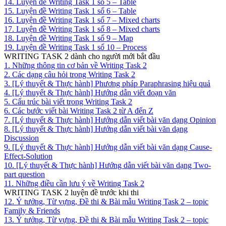
14. Luyện đề Writing Task 1 số 5 – Table
15. Luyện đề Writing Task 1 số 6 – Table
16. Luyện đề Writing Task 1 số 7 – Mixed charts
17. Luyện đề Writing Task 1 số 8 – Mixed charts
18. Luyện đề Writing Task 1 số 9 – Map
19. Luyện đề Writing Task 1 số 10 – Process
WRITING TASK 2 dành cho người mới bắt đầu
1. Những thông tin cơ bản về Writing Task 2
2. Các dạng câu hỏi trong Writing Task 2
3. [Lý thuyết & Thực hành] Phương pháp Paraphrasing hiệu quả
4. [Lý thuyết & Thực hành] Hướng dẫn viết đoạn văn
5. Cấu trúc bài viết trong Writing Task 2
6. Các bước viết bài Writing Task 2 từ A đến Z
7. [Lý thuyết & Thực hành] Hướng dẫn viết bài văn dạng Opinion
8. [Lý thuyết & Thực hành] Hướng dẫn viết bài văn dạng
Discussion
9. [Lý thuyết & Thực hành] Hướng dẫn viết bài văn dạng Cause-
Effect-Solution
10. [Lý thuyết & Thực hành] Hướng dẫn viết bài văn dạng Two-
part question
11. Những điều cần lưu ý về Writing Task 2
WRITING TASK 2 luyện đề trước khi thi
12. Ý tưởng, Từ vựng, Đề thi & Bài mẫu Writing Task 2 – topic
Family & Friends
13. Ý tưởng, Từ vựng, Đề thi & Bài mẫu Writing Task 2 – topic