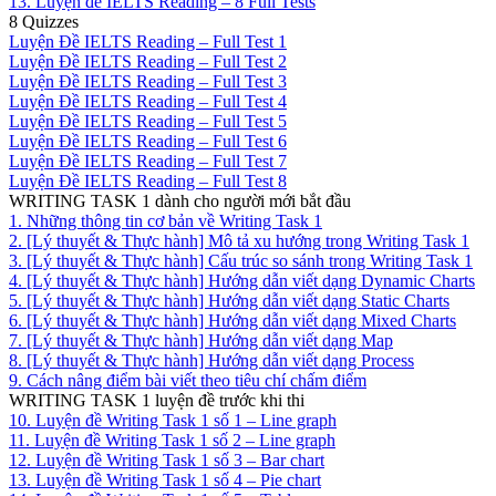
13. Luyện đề IELTS Reading – 8 Full Tests
8 Quizzes
Luyện Đề IELTS Reading – Full Test 1
Luyện Đề IELTS Reading – Full Test 2
Luyện Đề IELTS Reading – Full Test 3
Luyện Đề IELTS Reading – Full Test 4
Luyện Đề IELTS Reading – Full Test 5
Luyện Đề IELTS Reading – Full Test 6
Luyện Đề IELTS Reading – Full Test 7
Luyện Đề IELTS Reading – Full Test 8
WRITING TASK 1 dành cho người mới bắt đầu
1. Những thông tin cơ bản về Writing Task 1
2. [Lý thuyết & Thực hành] Mô tả xu hướng trong Writing Task 1
3. [Lý thuyết & Thực hành] Cấu trúc so sánh trong Writing Task 1
4. [Lý thuyết & Thực hành] Hướng dẫn viết dạng Dynamic Charts
5. [Lý thuyết & Thực hành] Hướng dẫn viết dạng Static Charts
6. [Lý thuyết & Thực hành] Hướng dẫn viết dạng Mixed Charts
7. [Lý thuyết & Thực hành] Hướng dẫn viết dạng Map
8. [Lý thuyết & Thực hành] Hướng dẫn viết dạng Process
9. Cách nâng điểm bài viết theo tiêu chí chấm điểm
WRITING TASK 1 luyện đề trước khi thi
10. Luyện đề Writing Task 1 số 1 – Line graph
11. Luyện đề Writing Task 1 số 2 – Line graph
12. Luyện đề Writing Task 1 số 3 – Bar chart
13. Luyện đề Writing Task 1 số 4 – Pie chart