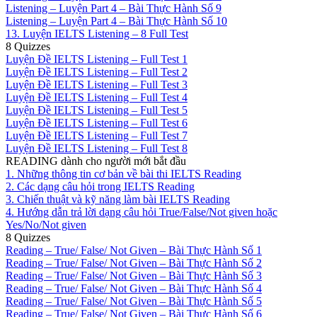
Listening – Luyện Part 4 – Bài Thực Hành Số 9
Listening – Luyện Part 4 – Bài Thực Hành Số 10
13. Luyện IELTS Listening – 8 Full Test
8 Quizzes
Luyện Đề IELTS Listening – Full Test 1
Luyện Đề IELTS Listening – Full Test 2
Luyện Đề IELTS Listening – Full Test 3
Luyện Đề IELTS Listening – Full Test 4
Luyện Đề IELTS Listening – Full Test 5
Luyện Đề IELTS Listening – Full Test 6
Luyện Đề IELTS Listening – Full Test 7
Luyện Đề IELTS Listening – Full Test 8
READING dành cho người mới bắt đầu
1. Những thông tin cơ bản về bài thi IELTS Reading
2. Các dạng câu hỏi trong IELTS Reading
3. Chiến thuật và kỹ năng làm bài IELTS Reading
4. Hướng dẫn trả lời dạng câu hỏi True/False/Not given hoặc
Yes/No/Not given
8 Quizzes
Reading – True/ False/ Not Given – Bài Thực Hành Số 1
Reading – True/ False/ Not Given – Bài Thực Hành Số 2
Reading – True/ False/ Not Given – Bài Thực Hành Số 3
Reading – True/ False/ Not Given – Bài Thực Hành Số 4
Reading – True/ False/ Not Given – Bài Thực Hành Số 5
Reading – True/ False/ Not Given – Bài Thực Hành Số 6