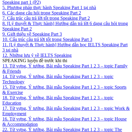
Speaking part 1 (P2)
5. Phương pháp thực hành Speaking Part 1 tại nhà
6. Các dạng câu hỏi trong Speaking Part 2
7. Cấu trúc câu trả lời tốt trong Speaking Part 2
8. [Lý thuyết & Thực hành] Hướng dẫn trả lời 6 dạng câu hỏi trong
Speaking Part 2
9. Giới thiệu về Speaking Part 3
10. Cấu trúc câu trả lời tốt trong Speaking Part 3
11. [Lý thuyết & Thực hành] Hướng dẫn học IELTS Speaking Part
3 tại nhà
12. Những lưu ý về IELTS Speaking
SPEAKING luyện đề trước khi thi
13. Từ vựng, Ý tưởng, Bài mẫu Speaking Part 1 2 3 – topic Family
& Friends
14. Từ vựng, Ý tưởng, Bài mẫu Speaking Part 1 2 3 – topic
Technology
15. Từ vựng, Ý tưởng, Bài mẫu Speaking Part 1 2 3 – topic Sports
& Exercise
18. Từ vựng, Ý tưởng, Bài mẫu Speaking Part 1 2 3 – topic
Education
17. Từ vựng, Ý tưởng, Bài mẫu Speaking Part 1 2 3 – topic Work &
Employment
16. Từ vựng, Ý tưởng, Bài mẫu Speaking Part 1 2 3 – topic House
& Accommodation
22. Từ vựng, Ý tưởng, Bài mẫu Speaking Part 1 2 3 – topic The