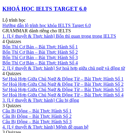
KHOÁ HỌC IELTS TARGET 6.0
Lộ trình học
Hướng dẫn lộ trình học khóa IELTS Target 6.0
GRAMMAR dành riêng cho IELTS
1. [Lý thuyết & Thực hành] Bốn thì quan trọng trong IELTS
4 Quizzes
Bốn Thì Cơ Bản – Bài Thực Hành Số 1
Bốn Thì Cơ Bản – Bài Thực Hành Số 2
Bốn Thì Cơ Bản – Bài Thực Hành Số 3
Bốn Thì Cơ Bản – Bài Thực Hành Số 4
2. [Lý thuyết & Thực hành] Sự hoà hợp giữa chủ ngữ và động từ
4 Quizzes
Sự Hoà Hợp Giữa Chủ Ngữ & Động Từ – Bài Thực Hành Số 1
Sự Hoà Hợp Giữa Chủ Ngữ & Động Từ – Bài Thực Hành Số 2
Sự Hoà Hợp Giữa Chủ Ngữ & Động Từ – Bài Thực Hành Số 3
Sự Hoà Hợp Giữa Chủ Ngữ & Động Từ – Bài Thực Hành Số 4
3. [Lý thuyết & Thực hành] Câu bị động
3 Quizzes
Câu Bị Động – Bài Thực Hành Số 1
Câu Bị Động – Bài Thực Hành Số 2
Câu Bị Động – Bài Thực Hành Số 3
4. [Lý thuyết & Thực hành] Mệnh đề quan hệ
3 Quizzes