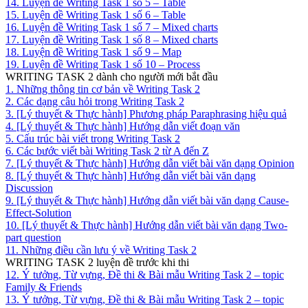
14. Luyện đề Writing Task 1 số 5 – Table
15. Luyện đề Writing Task 1 số 6 – Table
16. Luyện đề Writing Task 1 số 7 – Mixed charts
17. Luyện đề Writing Task 1 số 8 – Mixed charts
18. Luyện đề Writing Task 1 số 9 – Map
19. Luyện đề Writing Task 1 số 10 – Process
WRITING TASK 2 dành cho người mới bắt đầu
1. Những thông tin cơ bản về Writing Task 2
2. Các dạng câu hỏi trong Writing Task 2
3. [Lý thuyết & Thực hành] Phương pháp Paraphrasing hiệu quả
4. [Lý thuyết & Thực hành] Hướng dẫn viết đoạn văn
5. Cấu trúc bài viết trong Writing Task 2
6. Các bước viết bài Writing Task 2 từ A đến Z
7. [Lý thuyết & Thực hành] Hướng dẫn viết bài văn dạng Opinion
8. [Lý thuyết & Thực hành] Hướng dẫn viết bài văn dạng
Discussion
9. [Lý thuyết & Thực hành] Hướng dẫn viết bài văn dạng Cause-
Effect-Solution
10. [Lý thuyết & Thực hành] Hướng dẫn viết bài văn dạng Two-
part question
11. Những điều cần lưu ý về Writing Task 2
WRITING TASK 2 luyện đề trước khi thi
12. Ý tưởng, Từ vựng, Đề thi & Bài mẫu Writing Task 2 – topic
Family & Friends
13. Ý tưởng, Từ vựng, Đề thi & Bài mẫu Writing Task 2 – topic