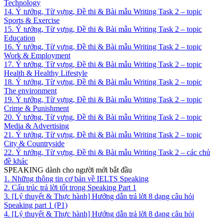
Technology
14. Ý tưởng, Từ vựng, Đề thi & Bài mẫu Writing Task 2 – topic
Sports & Exercise
15. Ý tưởng, Từ vựng, Đề thi & Bài mẫu Writing Task 2 – topic
Education
16. Ý tưởng, Từ vựng, Đề thi & Bài mẫu Writing Task 2 – topic
Work & Employment
17. Ý tưởng, Từ vựng, Đề thi & Bài mẫu Writing Task 2 – topic
Health & Healthy Lifestyle
18. Ý tưởng, Từ vựng, Đề thi & Bài mẫu Writing Task 2 – topic
The environment
19. Ý tưởng, Từ vựng, Đề thi & Bài mẫu Writing Task 2 – topic
Crime & Punishment
20. Ý tưởng, Từ vựng, Đề thi & Bài mẫu Writing Task 2 – topic
Media & Advertising
21. Ý tưởng, Từ vựng, Đề thi & Bài mẫu Writing Task 2 – topic
City & Countryside
22. Ý tưởng, Từ vựng, Đề thi & Bài mẫu Writing Task 2 – các chủ
đề khác
SPEAKING dành cho người mới bắt đầu
1. Những thông tin cơ bản về IELTS Speaking
2. Cấu trúc trả lời tốt trong Speaking Part 1
3. [Lý thuyết & Thực hành] Hướng dẫn trả lời 8 dạng câu hỏi
Speaking part 1 (P1)
4. [Lý thuyết & Thực hành] Hướng dẫn trả lời 8 dạng câu hỏi