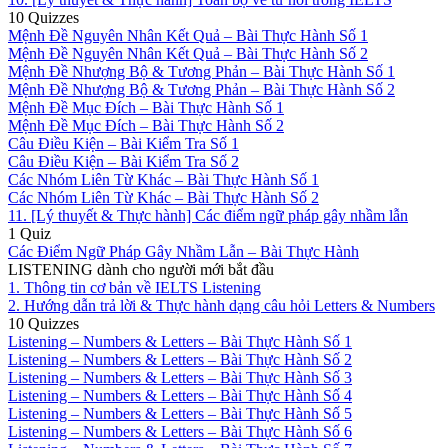
10 Quizzes
Mệnh Đề Nguyên Nhân Kết Quả – Bài Thực Hành Số 1
Mệnh Đề Nguyên Nhân Kết Quả – Bài Thực Hành Số 2
Mệnh Đề Nhượng Bộ & Tương Phản – Bài Thực Hành Số 1
Mệnh Đề Nhượng Bộ & Tương Phản – Bài Thực Hành Số 2
Mệnh Đề Mục Đích – Bài Thực Hành Số 1
Mệnh Đề Mục Đích – Bài Thực Hành Số 2
Câu Điều Kiện – Bài Kiểm Tra Số 1
Câu Điều Kiện – Bài Kiểm Tra Số 2
Các Nhóm Liên Từ Khác – Bài Thực Hành Số 1
Các Nhóm Liên Từ Khác – Bài Thực Hành Số 2
11. [Lý thuyết & Thực hành] Các điểm ngữ pháp gây nhầm lẫn
1 Quiz
Các Điểm Ngữ Pháp Gây Nhầm Lẫn – Bài Thực Hành
LISTENING dành cho người mới bắt đầu
1. Thông tin cơ bản về IELTS Listening
2. Hướng dẫn trả lời & Thực hành dạng câu hỏi Letters & Numbers
10 Quizzes
Listening – Numbers & Letters – Bài Thực Hành Số 1
Listening – Numbers & Letters – Bài Thực Hành Số 2
Listening – Numbers & Letters – Bài Thực Hành Số 3
Listening – Numbers & Letters – Bài Thực Hành Số 4
Listening – Numbers & Letters – Bài Thực Hành Số 5
Listening – Numbers & Letters – Bài Thực Hành Số 6