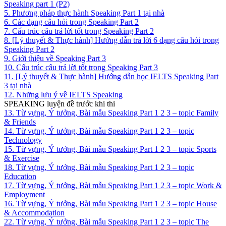
Speaking part 1 (P2)
5. Phương pháp thực hành Speaking Part 1 tại nhà
6. Các dạng câu hỏi trong Speaking Part 2
7. Cấu trúc câu trả lời tốt trong Speaking Part 2
8. [Lý thuyết & Thực hành] Hướng dẫn trả lời 6 dạng câu hỏi trong
Speaking Part 2
9. Giới thiệu về Speaking Part 3
10. Cấu trúc câu trả lời tốt trong Speaking Part 3
11. [Lý thuyết & Thực hành] Hướng dẫn học IELTS Speaking Part
3 tại nhà
12. Những lưu ý về IELTS Speaking
SPEAKING luyện đề trước khi thi
13. Từ vựng, Ý tưởng, Bài mẫu Speaking Part 1 2 3 – topic Family
& Friends
14. Từ vựng, Ý tưởng, Bài mẫu Speaking Part 1 2 3 – topic
Technology
15. Từ vựng, Ý tưởng, Bài mẫu Speaking Part 1 2 3 – topic Sports
& Exercise
18. Từ vựng, Ý tưởng, Bài mẫu Speaking Part 1 2 3 – topic
Education
17. Từ vựng, Ý tưởng, Bài mẫu Speaking Part 1 2 3 – topic Work &
Employment
16. Từ vựng, Ý tưởng, Bài mẫu Speaking Part 1 2 3 – topic House
& Accommodation
22. Từ vựng, Ý tưởng, Bài mẫu Speaking Part 1 2 3 – topic The