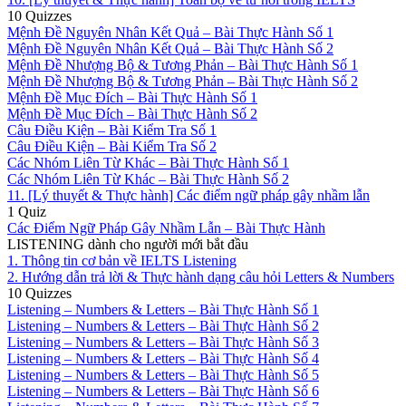
10 Quizzes
Mệnh Đề Nguyên Nhân Kết Quả – Bài Thực Hành Số 1
Mệnh Đề Nguyên Nhân Kết Quả – Bài Thực Hành Số 2
Mệnh Đề Nhượng Bộ & Tương Phản – Bài Thực Hành Số 1
Mệnh Đề Nhượng Bộ & Tương Phản – Bài Thực Hành Số 2
Mệnh Đề Mục Đích – Bài Thực Hành Số 1
Mệnh Đề Mục Đích – Bài Thực Hành Số 2
Câu Điều Kiện – Bài Kiểm Tra Số 1
Câu Điều Kiện – Bài Kiểm Tra Số 2
Các Nhóm Liên Từ Khác – Bài Thực Hành Số 1
Các Nhóm Liên Từ Khác – Bài Thực Hành Số 2
11. [Lý thuyết & Thực hành] Các điểm ngữ pháp gây nhầm lẫn
1 Quiz
Các Điểm Ngữ Pháp Gây Nhầm Lẫn – Bài Thực Hành
LISTENING dành cho người mới bắt đầu
1. Thông tin cơ bản về IELTS Listening
2. Hướng dẫn trả lời & Thực hành dạng câu hỏi Letters & Numbers
10 Quizzes
Listening – Numbers & Letters – Bài Thực Hành Số 1
Listening – Numbers & Letters – Bài Thực Hành Số 2
Listening – Numbers & Letters – Bài Thực Hành Số 3
Listening – Numbers & Letters – Bài Thực Hành Số 4
Listening – Numbers & Letters – Bài Thực Hành Số 5
Listening – Numbers & Letters – Bài Thực Hành Số 6