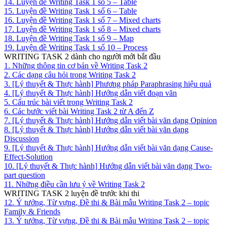
14. Luyện đề Writing Task 1 số 5 – Table
15. Luyện đề Writing Task 1 số 6 – Table
16. Luyện đề Writing Task 1 số 7 – Mixed charts
17. Luyện đề Writing Task 1 số 8 – Mixed charts
18. Luyện đề Writing Task 1 số 9 – Map
19. Luyện đề Writing Task 1 số 10 – Process
WRITING TASK 2 dành cho người mới bắt đầu
1. Những thông tin cơ bản về Writing Task 2
2. Các dạng câu hỏi trong Writing Task 2
3. [Lý thuyết & Thực hành] Phương pháp Paraphrasing hiệu quả
4. [Lý thuyết & Thực hành] Hướng dẫn viết đoạn văn
5. Cấu trúc bài viết trong Writing Task 2
6. Các bước viết bài Writing Task 2 từ A đến Z
7. [Lý thuyết & Thực hành] Hướng dẫn viết bài văn dạng Opinion
8. [Lý thuyết & Thực hành] Hướng dẫn viết bài văn dạng
Discussion
9. [Lý thuyết & Thực hành] Hướng dẫn viết bài văn dạng Cause-
Effect-Solution
10. [Lý thuyết & Thực hành] Hướng dẫn viết bài văn dạng Two-
part question
11. Những điều cần lưu ý về Writing Task 2
WRITING TASK 2 luyện đề trước khi thi
12. Ý tưởng, Từ vựng, Đề thi & Bài mẫu Writing Task 2 – topic
Family & Friends
13. Ý tưởng, Từ vựng, Đề thi & Bài mẫu Writing Task 2 – topic