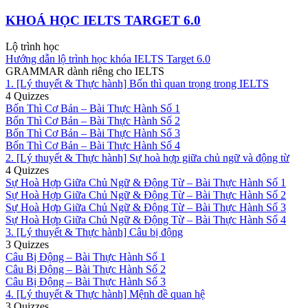
KHOÁ HỌC IELTS TARGET 6.0
Lộ trình học
Hướng dẫn lộ trình học khóa IELTS Target 6.0
GRAMMAR dành riêng cho IELTS
1. [Lý thuyết & Thực hành] Bốn thì quan trọng trong IELTS
4 Quizzes
Bốn Thì Cơ Bản – Bài Thực Hành Số 1
Bốn Thì Cơ Bản – Bài Thực Hành Số 2
Bốn Thì Cơ Bản – Bài Thực Hành Số 3
Bốn Thì Cơ Bản – Bài Thực Hành Số 4
2. [Lý thuyết & Thực hành] Sự hoà hợp giữa chủ ngữ và động từ
4 Quizzes
Sự Hoà Hợp Giữa Chủ Ngữ & Động Từ – Bài Thực Hành Số 1
Sự Hoà Hợp Giữa Chủ Ngữ & Động Từ – Bài Thực Hành Số 2
Sự Hoà Hợp Giữa Chủ Ngữ & Động Từ – Bài Thực Hành Số 3
Sự Hoà Hợp Giữa Chủ Ngữ & Động Từ – Bài Thực Hành Số 4
3. [Lý thuyết & Thực hành] Câu bị động
3 Quizzes
Câu Bị Động – Bài Thực Hành Số 1
Câu Bị Động – Bài Thực Hành Số 2
Câu Bị Động – Bài Thực Hành Số 3
4. [Lý thuyết & Thực hành] Mệnh đề quan hệ
3 Quizzes