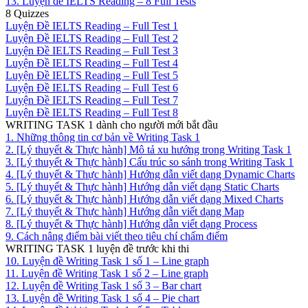
13. Luyện đề IELTS Reading – 8 Full Tests
8 Quizzes
Luyện Đề IELTS Reading – Full Test 1
Luyện Đề IELTS Reading – Full Test 2
Luyện Đề IELTS Reading – Full Test 3
Luyện Đề IELTS Reading – Full Test 4
Luyện Đề IELTS Reading – Full Test 5
Luyện Đề IELTS Reading – Full Test 6
Luyện Đề IELTS Reading – Full Test 7
Luyện Đề IELTS Reading – Full Test 8
WRITING TASK 1 dành cho người mới bắt đầu
1. Những thông tin cơ bản về Writing Task 1
2. [Lý thuyết & Thực hành] Mô tả xu hướng trong Writing Task 1
3. [Lý thuyết & Thực hành] Cấu trúc so sánh trong Writing Task 1
4. [Lý thuyết & Thực hành] Hướng dẫn viết dạng Dynamic Charts
5. [Lý thuyết & Thực hành] Hướng dẫn viết dạng Static Charts
6. [Lý thuyết & Thực hành] Hướng dẫn viết dạng Mixed Charts
7. [Lý thuyết & Thực hành] Hướng dẫn viết dạng Map
8. [Lý thuyết & Thực hành] Hướng dẫn viết dạng Process
9. Cách nâng điểm bài viết theo tiêu chí chấm điểm
WRITING TASK 1 luyện đề trước khi thi
10. Luyện đề Writing Task 1 số 1 – Line graph
11. Luyện đề Writing Task 1 số 2 – Line graph
12. Luyện đề Writing Task 1 số 3 – Bar chart
13. Luyện đề Writing Task 1 số 4 – Pie chart