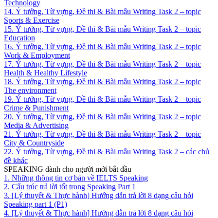
Technology
14. Ý tưởng, Từ vựng, Đề thi & Bài mẫu Writing Task 2 – topic
Sports & Exercise
15. Ý tưởng, Từ vựng, Đề thi & Bài mẫu Writing Task 2 – topic
Education
16. Ý tưởng, Từ vựng, Đề thi & Bài mẫu Writing Task 2 – topic
Work & Employment
17. Ý tưởng, Từ vựng, Đề thi & Bài mẫu Writing Task 2 – topic
Health & Healthy Lifestyle
18. Ý tưởng, Từ vựng, Đề thi & Bài mẫu Writing Task 2 – topic
The environment
19. Ý tưởng, Từ vựng, Đề thi & Bài mẫu Writing Task 2 – topic
Crime & Punishment
20. Ý tưởng, Từ vựng, Đề thi & Bài mẫu Writing Task 2 – topic
Media & Advertising
21. Ý tưởng, Từ vựng, Đề thi & Bài mẫu Writing Task 2 – topic
City & Countryside
22. Ý tưởng, Từ vựng, Đề thi & Bài mẫu Writing Task 2 – các chủ
đề khác
SPEAKING dành cho người mới bắt đầu
1. Những thông tin cơ bản về IELTS Speaking
2. Cấu trúc trả lời tốt trong Speaking Part 1
3. [Lý thuyết & Thực hành] Hướng dẫn trả lời 8 dạng câu hỏi
Speaking part 1 (P1)
4. [Lý thuyết & Thực hành] Hướng dẫn trả lời 8 dạng câu hỏi