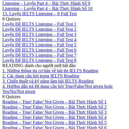
Listening – Luyện Part 4 – Bài Thực Hành Số 9
Listening – Luyện Part 4 – Bài Thực Hành Số 10
13. Luyện IELTS Listening – 8 Full Test
8 Quizzes
Luyện Đề IELTS Listening – Full Test 1
Luyện Đề IELTS Listening – Full Test 2
Luyện Đề IELTS Listening – Full Test 3
Luyện Đề IELTS Listening – Full Test 4
Luyện Đề IELTS Listening – Full Test 5
Luyện Đề IELTS Listening – Full Test 6
Luyện Đề IELTS Listening – Full Test 7
Luyện Đề IELTS Listening – Full Test 8
READING dành cho người mới bắt đầu
1. Những thông tin cơ bản về bài thi IELTS Reading
2. Các dạng câu hỏi trong IELTS Reading
3. Chiến thuật và kỹ năng làm bài IELTS Reading
4. Hướng dẫn trả lời dạng câu hỏi True/False/Not given hoặc
Yes/No/Not given
8 Quizzes
Reading – True/ False/ Not Given – Bài Thực Hành Số 1
Reading – True/ False/ Not Given – Bài Thực Hành Số 2
Reading – True/ False/ Not Given – Bài Thực Hành Số 3
Reading – True/ False/ Not Given – Bài Thực Hành Số 4
Reading – True/ False/ Not Given – Bài Thực Hành Số 5
Reading – True/ False/ Not Given – Bài Thực Hành Số 6