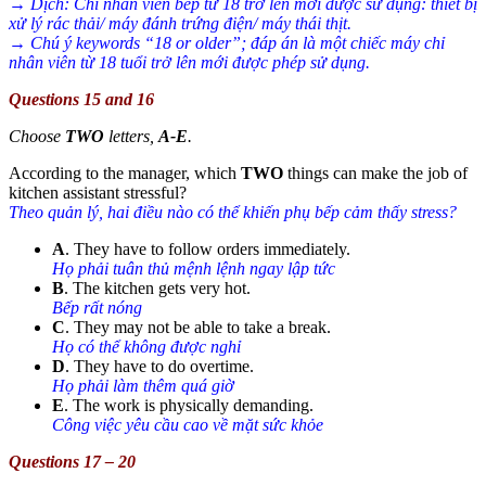
→ Dịch: Chỉ nhân viên bếp từ 18 trở lên mới được sử dụng: thiết bị
xử lý rác thải/ máy đánh trứng điện/ máy thái thịt.
→ Chú ý keywords “18 or older”; đáp án là một chiếc máy chỉ
nhân viên từ 18 tuổi trở lên mới được phép sử dụng.
Questions 15 and 16
Choose
TWO
letters,
A-E
.
According to the manager, which
TWO
things can make the job of
kitchen assistant stressful?
Theo quản lý, hai điều nào có thể khiến phụ bếp cảm thấy stress?
A
. They have to follow orders immediately.
Họ phải tuân thủ mệnh lệnh ngay lập tức
B
. The kitchen gets very hot.
Bếp rất nóng
C
. They may not be able to take a break.
Họ có thể không được nghỉ
D
. They have to do overtime.
Họ phải làm thêm quá giờ
E
. The work is physically demanding.
Công việc yêu cầu cao về mặt sức khỏe
Questions 17 – 20