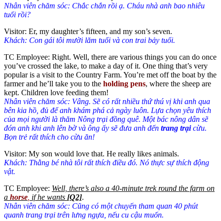
Nhân viên chăm sóc: Chắc chắn rồi ạ. Cháu nhà anh bao nhiêu
tuổi rồi?
Visitor: Er, my daughter’s fifteen, and my son’s seven.
Khách: Con gái tôi mười lăm tuổi và con trai bảy tuổi.
TC Employee: Right. Well, there are various things you can do once
you’ve crossed the lake, to make a day of it. One thing that’s very
popular is a visit to the Country Farm. You’re met off the boat by the
farmer and he’ll take you to the
holding pens
, where the sheep are
kept. Children love feeding them!
Nhân viên chăm sóc: Vâng. Sẽ có rất nhiều thứ thú vị khi anh qua
bên kia hồ, đủ để anh khám phá cả ngày luôn. Lựa chọn yêu thích
của mọi người là thăm Nông trại đồng quê. Một bác nông dân sẽ
đón anh khi anh lên bờ và ông ấy sẽ đưa anh đến
trang trại
cừu.
Bọn trẻ rất thích cho cừu ăn!
Visitor: My son would love that. He really likes animals.
Khách: Thằng bé nhà tôi rất thích điều đó. Nó thực sự thích động
vật.
TC Employee:
Well, there’s also a 40-minute trek round the farm on
a
horse
,
if he wants
[Q2]
.
Nhân viên chăm sóc: Cũng có một chuyến tham quan 40 phút
quanh trang trại trên lưng ngựa, nếu cu cậu muốn.