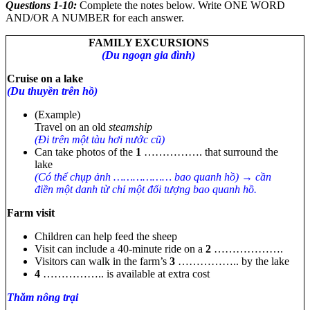
Questions 1-10:
Complete the notes below. Write ONE WORD
AND/OR A NUMBER for each answer.
FAMILY EXCURSIONS
(Du ngoạn gia đình)
Cruise on a lake
(Du thuyền trên hồ)
(Example)
Travel on an old
steamship
(Đi trên một tàu hơi nước cũ)
Can take photos of the
1
……………. that surround the
lake
(Có thể chụp ảnh ……………… bao quanh hồ) → cần
điền một danh từ chỉ một đối tượng bao quanh hồ.
Farm visit
Children can help feed the sheep
Visit can include a 40-minute ride on a
2
……………….
Visitors can walk in the farm’s
3
…………….. by the lake
4
…………….. is available at extra cost
Thăm nông trại