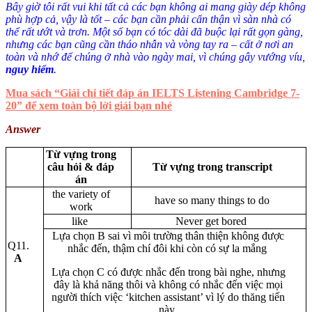
Bây giờ tôi rất vui khi tất cả các bạn không ai mang giày dép không
phù hợp cả, vậy là tốt – các bạn cần phải cẩn thận vì sàn nhà có
thể rất ướt và trơn. Một số bạn có tóc dài đã buộc lại rất gọn gàng,
nhưng các bạn cũng cần tháo nhẫn và vòng tay ra – cất ở nơi an
toàn và nhớ để chúng ở nhà vào ngày mai, vì chúng gây vướng víu,
nguy hiểm
.
Mua sách “Giải chi tiết đáp án IELTS Listening Cambridge 7-
20” để xem toàn bộ lời giải bạn nhé
Answer
Từ vựng trong
câu hỏi
& đáp
Từ vựng trong transcript
án
the variety of
have so many things to do
work
like
Never get bored
Lựa chọn B sai vì môi trường thân thiện không được
Q11.
nhắc đến, thậm chí đôi khi còn có sự la mắng
A
Lựa chọn C có được nhắc đến trong bài nghe, nhưng
đây là khả năng thôi và không có nhắc đến việc mọi
người thích việc ‘kitchen assistant’ vì lý do thăng tiến
này