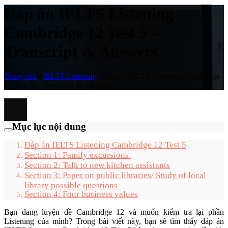
Đáp án IELTS Listening
Cambridge 12 Test 5 –
Transcript & Answers
Trang chủ
/
IELTS Listening
/
Đáp án IELTS Listening Cambridge
12 Test 5 – Transcript & Answers
Mục lục nội dung
Đáp án IELTS Listening Cambridge 12 Test 5
Section 1: Family excursions
Section 2: Talk to new kitchen assistants
Section 3: Paper on public libraries/ Study of local
library possible questions
Section 4: Four business values
Bạn đang luyện đề Cambridge 12 và muốn kiểm tra lại phần
Listening của mình? Trong bài viết này, bạn sẽ tìm thấy đáp án