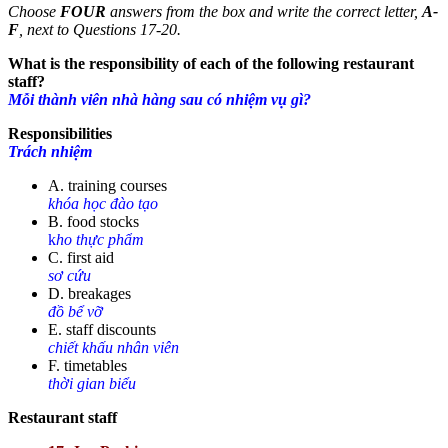
Choose
FOUR
answers from the box and write the correct letter,
A-
F
, next to Questions 17-20.
What is the responsibility of each of the following restaurant
staff?
Mỗi thành viên nhà hàng sau có nhiệm vụ gì?
Responsibilities
Trách nhiệm
A. training courses
khóa học đào tạo
B. food stocks
k
ho thực phẩm
C. first aid
sơ cứu
D. breakages
đồ bể vỡ
E. staff discounts
chiết khấu nhân viên
F. timetables
thời gian biểu
Restaurant staff