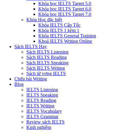
Khóa học IELTS Target 5.0
Khóa học IELTS Target 6.0
Khóa học IELTS Target 7.0
Khóa Học đặc biệt
Khóa IELTS Cấp Tốc
Khóa IELTS 1 kèm 1
Khóa IELTS General Training
Khoá IELTS Writing Online
Sách IELTS Hay
Sách IELTS Listening
Sách IELTS Reading
Sách IELTS Speaking
Sách IELTS Writing
Sách từ vựng IELTS
Chữa bài Writing
Blog
IELTS Listening
IELTS Speaking
IELTS Reading
IELTS Writing
IELTS Vocabulary
IELTS Grammar
Review sách IELTS
Kinh nghiệm