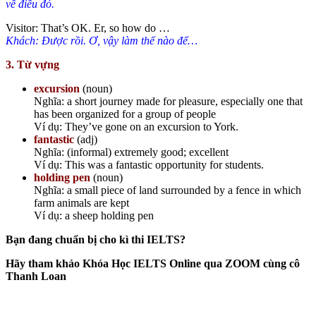
về điều đó.
Visitor: That’s OK. Er, so how do …
Khách: Được rồi. Ơ, vậy làm thế nào để…
3. Từ vựng
excursion
(noun)
Nghĩa: ​a short journey made for pleasure, especially one that
has been organized for a group of people
Ví dụ: They’ve gone on an excursion to York.
fantastic
(adj)
Nghĩa: (informal) extremely good; excellent
Ví dụ: This was a fantastic opportunity for students.
holding pen
(noun)
Nghĩa: a small piece of land surrounded by a fence in which
farm animals are kept
Ví dụ: a sheep holding pen
Bạn đang chuẩn bị cho kì thi IELTS?
Hãy tham khảo Khóa Học IELTS Online qua ZOOM cùng cô
Thanh Loan