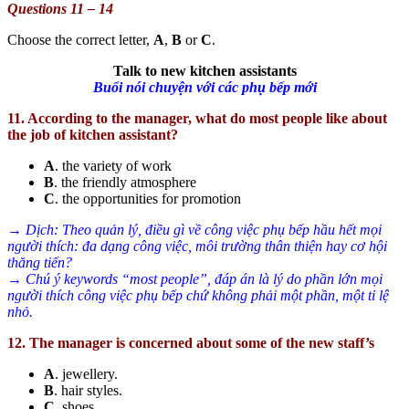
Questions 11 – 14
Choose the correct letter,
A
,
B
or
C
.
Talk to new kitchen assistants
Buổi nói chuyện với các phụ bếp mới
11. According to the manager, what do most people like about
the job of kitchen assistant?
A
. the variety of work
B
. the friendly atmosphere
C
. the opportunities for promotion
→ Dịch: Theo quản lý, điều gì về công việc phụ bếp hầu hết mọi
người thích: đa dạng công việc, môi trường thân thiện hay cơ hội
thăng tiến?
→ Chú ý keywords “most people”, đáp án là lý do phần lớn mọi
người thích công việc phụ bếp chứ không phải một phần, một tỉ lệ
nhỏ.
12. The manager is concerned about some of the new staff’s
A
. jewellery.
B
. hair styles.
C
. shoes.