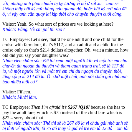
vời, nhưng anh phải chuẩn bị kỹ lưỡng vì nó ở rất xa – anh sẽ
không thấy bất kỳ cửa hàng nào quanh đó, hoặc bất kỳ nơi nào để
ở, vì vậy anh cần quay lại kịp thời cho chuyến thuyền cuối cùng.
Visitor: Yeah. So what sort of prices are we looking at here?
Khách: Vâng. Về chi phí thì sao?
TC Employee: Let’s see, that’d be one adult and one child for the
cruise with farm tour, that’s $117, and an adult and a child for the
cruise only so that’s $214 dollars altogether. Oh, wait a minute, how
old did you say your daughter was?
Nhân viên chăm sóc: Để tôi xem, một người lớn và một trẻ em cho
chuyến du ngoạn du thuyền và tham quan trang trại, sẽ là 117 đô
la, và một người lớn và một trẻ em chỉ du ngoạn du thuyền thôi,
tổng cộng là 214 đô la. Ồ, chờ một chút, anh nói cháu gái nhà anh
bao nhiêu tuổi cơ?
Visitor: Fifteen.
Khách: Mười lăm.
TC Employee:
Then I’m afraid it’s $
267 [Q10]
because she has to
pay the adult fare, which is $75 instead of the child fare which is
$22 – sorry about that.
Nhân viên chăm sóc: Thế thì sẽ là 267 đô la vì cháu gái nhà anh sẽ
bị tính vé người lớn, là 75 đô thay vì giá vé trẻ em là 22 đô – xin lỗi