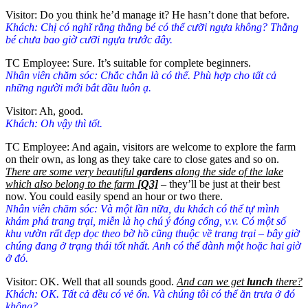
Visitor: Do you think he’d manage it? He hasn’t done that before.
Khách: Chị có nghĩ rằng thằng bé có thể cưỡi ngựa không? Thằng
bé chưa bao giờ cưỡi ngựa trước đây.
TC Employee: Sure. It’s suitable for complete beginners.
Nhân viên chăm sóc: Chắc chắn là có thể. Phù hợp cho tất cả
những người mới bắt đầu luôn ạ.
Visitor: Ah, good.
Khách: Oh vậy thì tốt.
TC Employee: And again, visitors are welcome to explore the farm
on their own, as long as they take care to close gates and so on.
There are some very beautiful
gardens
along the side of the lake
which also belong to the farm
[Q3]
– they’ll be just at their best
now. You could easily spend an hour or two there.
Nhân viên chăm sóc: Và một lần nữa, du khách có thể tự mình
khám phá trang trại, miễn là họ chú ý đóng cổng, v.v. Có một số
khu vườn rất đẹp dọc theo bờ hồ cũng thuộc về trang trại – bây giờ
chúng đang ở trạng thái tốt nhất. Anh có thể dành một hoặc hai giờ
ở đó.
Visitor: OK. Well that all sounds good.
And can we get
lunch
there?
Khách: OK. Tất cả đều có vẻ ổn. Và chúng tôi có thể ăn trưa ở đó
không?