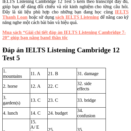
IELTS Listening Cambridge 12 Test 5 kèm theo transcript đầy đủ,
giúp bạn dễ dàng đối chiếu và rút kinh nghiệm cho từng câu hỏi.
Đây là tài liệu phù hợp cho những bạn đang học cùng
IELTS
Thanh Loan
hoặc sử dụng
sách IELTS Listening
để nâng cao kỹ
năng nghe một cách bài bản và hiệu quả.
Mua sách “Giải chi tiết đáp án IELTS Listening Cambridge 7-
20” giúp bạn nâng band thần tốc
Đáp án IELTS Listening Cambridge 12
Test 5
1.
11. A
21. B
31. damage
mountains
32. side
2. horse
12. A
22. C
effects
3.
13. C
23. C
33. bridge
garden(s)
34.
4. lunch
14. C
24. budget
confusion
15.
A/ E
25.
35.