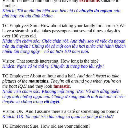
Visitor: I’d like to find out if you have any
excursions
suitable for
families.
Khách: Tôi muốn tìm hiểu xem bên chị có
chuyến du ngoạn
nào
phù hợp với gia đình không.
TC Employee: Sure. How about taking your family for a cruise? We
have a steamship that takes passengers out several times a day-it’s
over 100 years old.
Nhân viên chăm sóc: Chắc chắn rồi. Anh thấy sao về việc du ngoạn
trên du thuyền? Chúng tôi có một con tàu hơi nước chờ hành khách
nhiều lần trong ngày – nó đã hơn 100 năm tuổi.
Visitor: That sounds interesting. How long is the trip?
Khách: Nghe có vẻ thú vị. Chuyến đi trong bao lâu vậy?
TC Employee: About an hour and a half.
And don’t forget to take
pictures of the
mountains
. They’re all around you when you’re on
the boat
[Q1]
and they look
fantastic
.
Nhân viên chăm sóc: Khoảng một tiếng rưỡi. Và anh đừng quên
chụp ảnh những ngọn núi. Chúng ở xung quanh anh khi anh ở trên
thuyền và chúng trông
rất tuyệt
.
Visitor: OK. And I assume there’s a café or something on board?
Khách: OK. tôi nghĩ trên tàu cũng có quán cà phê gì đó chứ?
TC Employee: Sure. How old are your children?