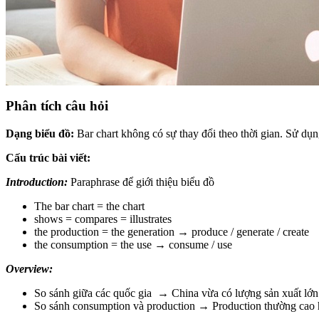
Phân tích câu hỏi
Dạng biểu đồ:
Bar chart không có sự thay đổi theo thời gian. Sử dụn
Cấu trúc bài viết:
Introduction:
Paraphrase để giới thiệu biểu đồ
The bar chart = the chart
shows = compares = illustrates
the production = the generation → produce / generate / create
the consumption = the use → consume / use
Overview:
So sánh giữa các quốc gia → China vừa có lượng sản xuất lớn n
So sánh consumption và production → Production thường cao