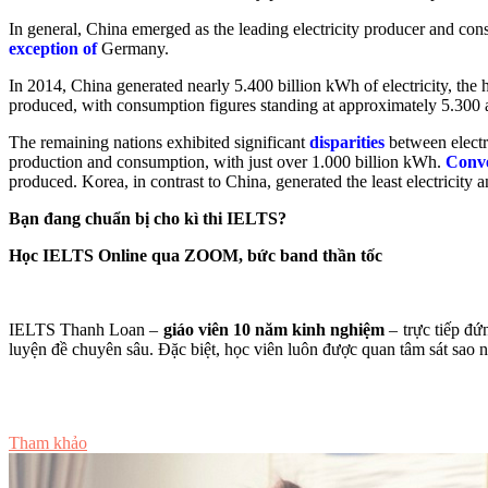
In general, China emerged as the leading electricity producer and co
exception of
Germany.
In 2014, China generated nearly 5.400 billion kWh of electricity, the 
produced, with consumption figures standing at approximately 5.300 a
The remaining nations exhibited significant
disparities
between elect
production and consumption, with just over 1.000 billion kWh.
Conve
produced. Korea, in contrast to China, generated the least electricit
Bạn đang chuẩn bị cho kì thi IELTS?
Học IELTS Online qua ZOOM, bức band thần tốc
IELTS Thanh Loan –
giáo viên 10 năm kinh nghiệm
– trực tiếp đứ
luyện đề chuyên sâu. Đặc biệt, học viên luôn được quan tâm sát sao nhấ
Tư vấn ngay
Tham khảo