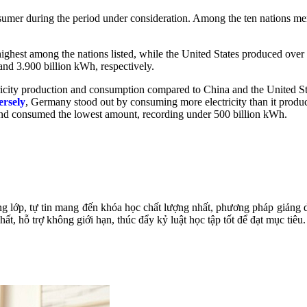
nsumer during the period under consideration. Among the ten nations m
highest among the nations listed, while the United States produced over 
nd 3.900 billion kWh, respectively.
ricity production and consumption compared to China and the United St
rsely
, Germany stood out by consuming more electricity than it prod
y and consumed the lowest amount, recording under 500 billion kWh.
ng lớp, tự tin mang đến khóa học chất lượng nhất, phương pháp giảng dạ
t, hỗ trợ không giới hạn, thúc đẩy kỷ luật học tập tốt để đạt mục tiêu.