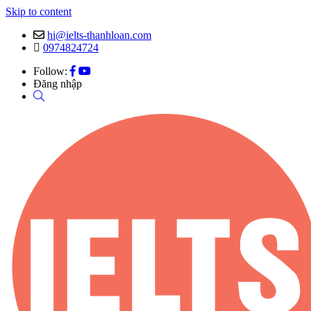
Skip to content
hi@ielts-thanhloan.com
0974824724
Follow:
Đăng nhập