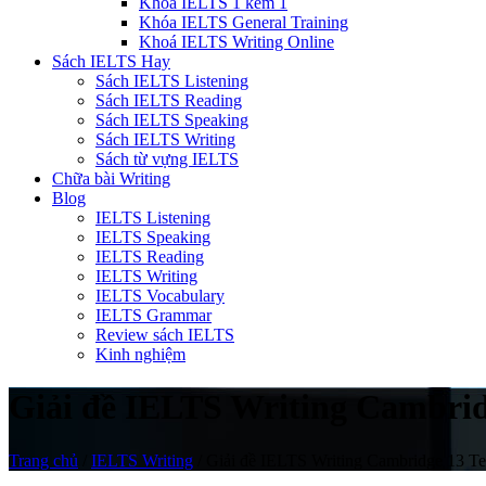
Khóa IELTS 1 kèm 1
Khóa IELTS General Training
Khoá IELTS Writing Online
Sách IELTS Hay
Sách IELTS Listening
Sách IELTS Reading
Sách IELTS Speaking
Sách IELTS Writing
Sách từ vựng IELTS
Chữa bài Writing
Blog
IELTS Listening
IELTS Speaking
IELTS Reading
IELTS Writing
IELTS Vocabulary
IELTS Grammar
Review sách IELTS
Kinh nghiệm
Giải đề IELTS Writing Cambridge
Trang chủ
/
IELTS Writing
/
Giải đề IELTS Writing Cambridge 13 Test