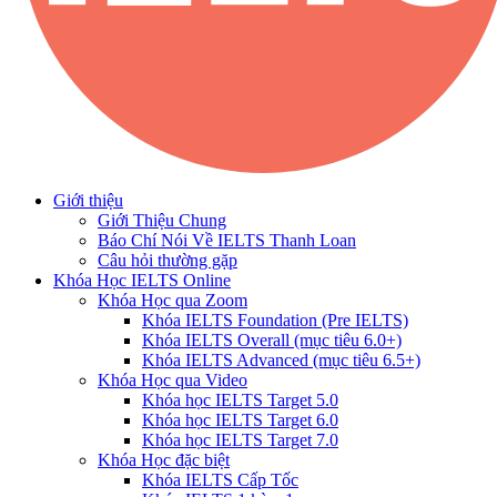
Giới thiệu
Giới Thiệu Chung
Báo Chí Nói Về IELTS Thanh Loan
Câu hỏi thường gặp
Khóa Học IELTS Online
Khóa Học qua Zoom
Khóa IELTS Foundation (Pre IELTS)
Khóa IELTS Overall (mục tiêu 6.0+)
Khóa IELTS Advanced (mục tiêu 6.5+)
Khóa Học qua Video
Khóa học IELTS Target 5.0
Khóa học IELTS Target 6.0
Khóa học IELTS Target 7.0
Khóa Học đặc biệt
Khóa IELTS Cấp Tốc