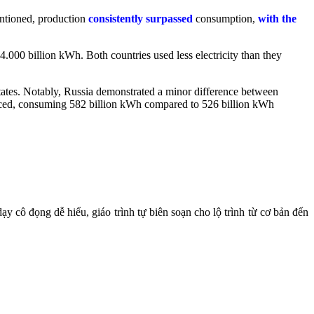
entioned, production
consistently
surpassed
consumption,
with the
4.000 billion kWh. Both countries used less electricity than they
ates. Notably, Russia demonstrated a minor difference between
uced, consuming 582 billion kWh compared to 526 billion kWh
y cô đọng dễ hiểu, giáo trình tự biên soạn cho lộ trình từ cơ bản đến