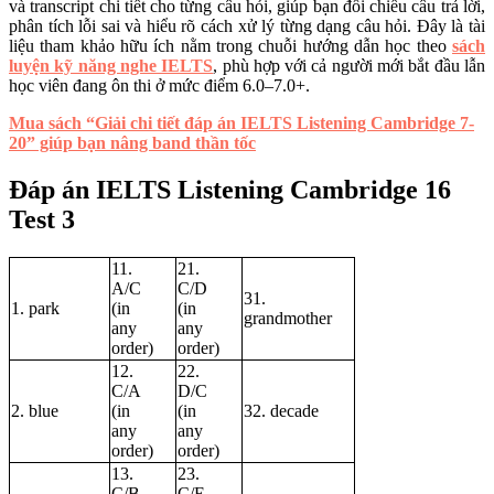
và transcript chi tiết cho từng câu hỏi, giúp bạn đối chiếu câu trả lời,
phân tích lỗi sai và hiểu rõ cách xử lý từng dạng câu hỏi. Đây là tài
liệu tham khảo hữu ích nằm trong chuỗi hướng dẫn học theo
sách
luyện kỹ năng nghe IELTS
, phù hợp với cả người mới bắt đầu lẫn
học viên đang ôn thi ở mức điểm 6.0–7.0+.
Mua sách “Giải chi tiết đáp án IELTS Listening Cambridge 7-
20” giúp bạn nâng band thần tốc
Đáp án IELTS Listening Cambridge 16
Test 3
11.
21.
A/C
C/D
31.
1. park
(in
(in
grandmother
any
any
order)
order)
12.
22.
C/A
D/C
2. blue
(in
(in
32. decade
any
any
order)
order)
13.
23.
C/B
C/E