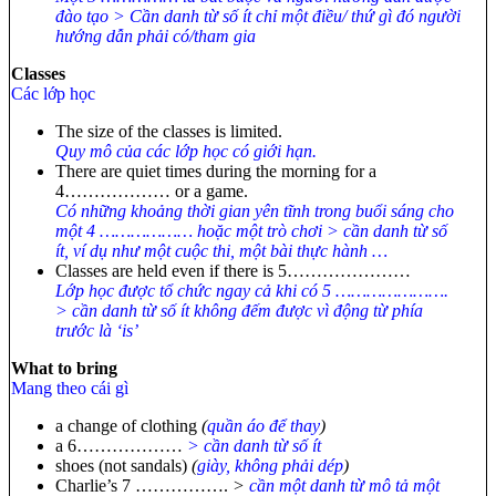
đào tạo > Cần danh từ số ít chỉ một điều/ thứ gì đó người
hướng dẫn phải có/tham gia
Classes
Các lớp học
The size of the classes is limited.
Quy mô của các lớp học có giới hạn.
There are quiet times during the morning for a
4……………… or a game.
Có những khoảng thời gian yên tĩnh trong buổi sáng cho
một 4 ……………… hoặc một trò chơi > cần danh từ số
ít, ví dụ như một cuộc thi, một bài thực hành …
Classes are held even if there is 5…………………
Lớp học được tổ chức ngay cả khi có 5 ………………….
> cần danh từ số ít không đếm được vì động từ phía
trước là ‘is’
What to bring
Mang theo cái gì
a change of clothing
(
quần áo để thay
)
a 6………………
> cần danh từ số ít
shoes (not sandals)
(
giày, không phải dép
)
Charlie’s 7 …………….
>
cần một danh từ mô tả một