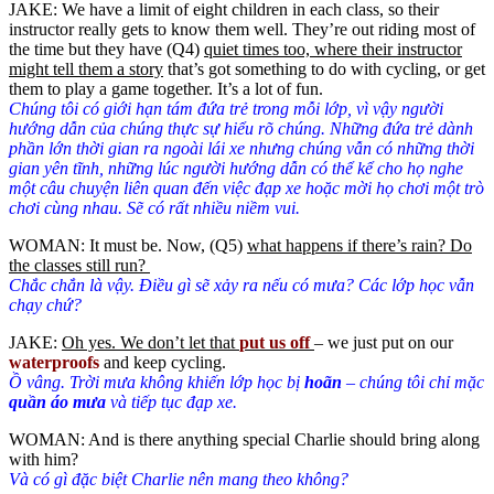
JAKE: We have a limit of eight children in each class, so their
instructor really gets to know them well. They’re out riding most of
the time but they have (Q4)
quiet times too, where their instructor
might tell them a story
that’s got something to do with cycling, or get
them to play a game together. It’s a lot of fun.
Chúng tôi có giới hạn tám đứa trẻ trong mỗi lớp, vì vậy người
hướng dẫn của chúng thực sự hiểu rõ chúng. Những đứa trẻ dành
phần lớn thời gian ra ngoài lái xe nhưng chúng vẫn có những thời
gian yên tĩnh, những lúc người hướng dẫn có thể kể cho họ nghe
một câu chuyện liên quan đến việc đạp xe hoặc mời họ chơi một trò
chơi cùng nhau. Sẽ có rất nhiều niềm vui.
WOMAN: It must be. Now, (Q5)
what happens if there’s rain? Do
the classes still run
?
Chắc chắn là vậy. Điều gì sẽ xảy ra nếu có mưa? Các lớp học vẫn
chạy chứ?
JAKE:
Oh yes. We don’t let that
put us off
– we just put on our
waterproofs
and keep cycling.
Ồ vâng. Trời mưa không khiến lớp học bị
hoãn
– chúng tôi chỉ mặc
quần
áo mưa
và tiếp tục đạp xe.
WOMAN: And is there anything special Charlie should bring along
with him?
Và có gì đặc biệt Charlie nên mang theo không?