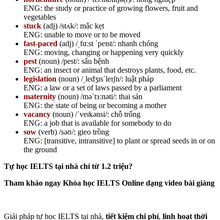
ENG: the study or practice of growing flowers, fruit and
vegetables
stuck
(adj)
/stʌk/: mắc kẹt
ENG: unable to move or to be moved
fast-paced
(adj)
/ˌfɑːst ˈpeɪst/: nhanh chóng
ENG: moving, changing or happening very quickly
pest
(noun)
/pest/: sâu bệnh
ENG: an insect or animal that destroys plants, food, etc.
legislation
(noun)
/ˌledʒɪsˈleɪʃn/: luật pháp
ENG: a law or a set of laws passed by a parliament
maternity
(noun)
/məˈtɜːnəti/: thai sản
ENG: ​the state of being or becoming a mother
vacancy
(noun)
/ˈveɪkənsi/: chỗ trống
ENG: a job that is available for somebody to do
sow
(verb)
/səʊ/: gieo trồng
ENG: [transitive, intransitive] to plant or spread seeds in or on
the ground
Tự học IELTS tại nhà chỉ từ 1.2 triệu?
Tham khảo ngay Khóa học IELTS Online dạng video bài giảng
Giải pháp tự học IELTS tại nhà,
tiết kiệm chi phí
,
linh hoạt thời