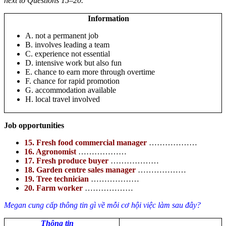
next to Questions 15–20.
Information
A. not a permanent job
B. involves leading a team
C. experience not essential
D. intensive work but also fun
E. chance to earn more through overtime
F. chance for rapid promotion
G. accommodation available
H. local travel involved
Job opportunities
15. Fresh food commercial manager
………………
16. Agronomist
………………
17. Fresh produce buyer
………………
18. Garden centre sales manager
………………
19. Tree technician
………………
20. Farm worker
………………
Megan cung cấp thông tin gì về mỗi cơ hội việc làm sau đây?
Thông tin