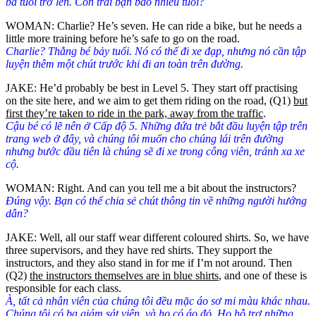
ba tuổi trở lên. Con trai bạn bao nhiêu tuổi?
WOMAN: Charlie? He’s seven. He can ride a bike, but he needs a
little more training before he’s safe to go on the road.
Charlie? Thằng bé bảy tuổi. Nó có thể đi xe đạp, nhưng nó cần tập
luyện thêm một chút trước khi đi an toàn trên đường.
JAKE: He’d probably be best in Level 5. They start off practising
on the site here, and we aim to get them riding on the road, (Q1)
but
first they’re taken to ride in the park, away from the traffic
.
Cậu bé có lẽ nên ở Cấp độ 5. Những đứa trẻ bắt đầu luyện tập trên
trang web ở đây, và chúng tôi muốn cho chúng lái trên đường
nhưng bước đầu tiên là chúng sẽ đi xe trong công viên, tránh xa xe
cộ.
WOMAN: Right. And can you tell me a bit about the instructors?
Đúng vậy. Bạn có thể chia sẻ chút thông tin về những người hướng
dẫn?
JAKE: Well, all our staff wear different coloured shirts. So, we have
three supervisors, and they have red shirts. They support the
instructors, and they also stand in for me if I’m not around. Then
(Q2)
the instructors themselves are in blue shirts
, and one of these is
responsible for each class.
À, tất cả nhân viên của chúng tôi đều mặc áo sơ mi màu khác nhau.
Chúng tôi có ba giám sát viên, và họ có áo đỏ. Họ hỗ trợ những