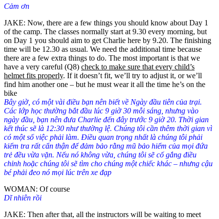
Cảm ơn
JAKE: Now, there are a few things you should know about Day 1
of the camp. The classes normally start at 9.30 every morning, but
on Day 1 you should aim to get Charlie here by 9.20. The finishing
time will be 12.30 as usual. We need the additional time because
there are a few extra things to do. The most important is that we
have a very careful (Q8)
check to make sure that every child’s
helmet fits properly
. If it doesn’t fit, we’ll try to adjust it, or we’ll
find him another one – but he must wear it all the time he’s on the
bike
Bây giờ, có một vài điều bạn nên biết về Ngày đầu tiên của trại.
Các lớp học thường bắt đầu lúc 9 giờ 30 mỗi sáng, nhưng vào
ngày đầu, bạn nên đưa Charlie đến đây trước 9 giờ 20. Thời gian
kết thúc sẽ là 12:30 như thường lệ. Chúng tôi cần thêm thời gian vì
có một số việc phải làm. Điều quan trọng nhất là chúng tôi phải
kiểm tra rất cẩn thận để đảm bảo rằng mũ bảo hiểm của mọi đứa
trẻ đều vừa vặn. Nếu nó không vừa, chúng tôi sẽ cố gắng điều
chỉnh hoặc chúng tôi sẽ tìm cho chúng một chiếc khác – nhưng cậu
bé phải đeo nó mọi lúc trên xe đạp
WOMAN: Of course
Dĩ nhiên rồi
JAKE: Then after that, all the instructors will be waiting to meet