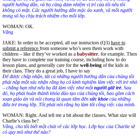
người hướng dẫn, và họ cũng đảm nhiệm vị trí của tôi nếu tôi
không có mặt. Các người hướng dẫn mặc áo xanh, và mỗi người
trong số họ chịu trách nhiệm cho mỗi lớp.
WOMAN: ОК.
Vâng
JAKE: In order to be accepted, all our instructors (Q3)
have to
submit a reference
from someone who’s seen them work with
children – like if they’ve worked as a
babysitter
,
for example. Then
they have to complete our training course, including how to do
lesson plans, and generally care for the
well-being
of the kids in
their class. They do a great job, I have to say
Để được chấp nhận, tất cả những người hướng dẫn của chúng tôi
phải nộp một xác nhận rằng họ có kinh nghiệm làm việc với trẻ nhỏ
– chẳng hạn như nếu họ đã làm việc như một
người giữ
trẻ
. Sau
đó, họ phải hoàn thành khóa đào tạo của chúng tôi, bao gồm cách
soạn giáo án và nói chung là quan tâm đến
sức khỏe
của những
đứa trẻ trong lớp. Tôi phải nói rằng họ làm tốt công việc của mình.
WOMAN: Right. And tell me a bit about the classes. What size will
Charlie’s class be?
Vâng, cho tôi biết một chút về các lớp học. Lớp học của Charlie sẽ
có quy mô như thế nào?