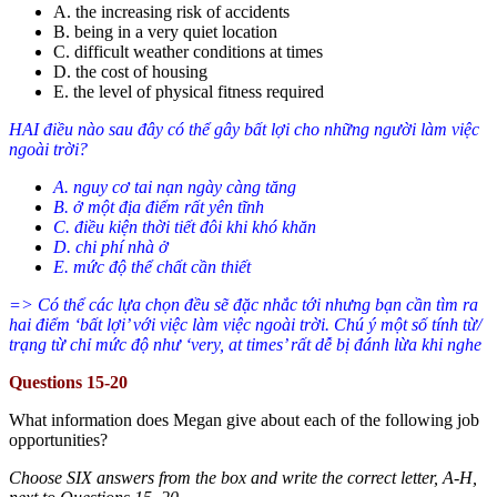
A. the increasing risk of accidents
B. being in a very quiet location
C. difficult weather conditions at times
D. the cost of housing
E. the level of physical fitness required
HAI điều nào sau đây có thể gây bất lợi cho những người làm việc
ngoài trời?
A. nguy cơ tai nạn ngày càng tăng
B. ở một địa điểm rất yên tĩnh
C. điều kiện thời tiết đôi khi khó khăn
D. chi phí nhà ở
E. mức độ thể chất cần thiết
=> Có thể các lựa chọn đều sẽ đặc nhắc tới nhưng bạn cần tìm ra
hai điểm ‘bất lợi’ với việc làm việc ngoài trời. Chú ý một số tính từ/
trạng từ chỉ mức độ như ‘very, at times’ rất dễ bị đánh lừa khi nghe
Questions 15-20
What information does Megan give about each of the following job
opportunities?
Choose SIX answers from the box and write the correct letter, A-H,