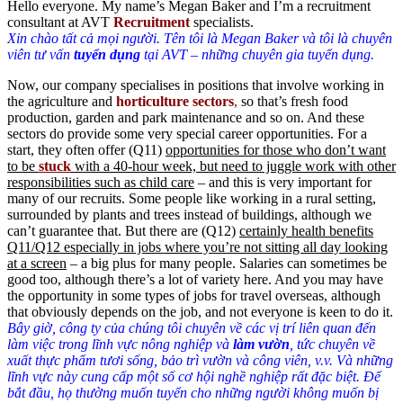
Hello everyone. My name’s Megan Baker and I’m a recruitment
consultant at AVT
Recruitment
specialists.
Xin chào tất cả mọi người. Tên tôi là Megan Baker và tôi là chuyên
viên tư vấn
tuyển dụng
tại AVT – những chuyên gia tuyển dụng.
Now, our company specialises in positions that involve working in
the agriculture and
horticulture sectors
,
so that’s fresh food
production, garden and park maintenance and so on. And these
sectors do provide some very special career opportunities. For a
start, they often offer (Q11)
opportunities for those who don’t want
to be
stuck
with a 40-hour week, but need to juggle work with other
responsibilities
such as child care
– and this is very important for
many of our recruits. Some people like working in a rural setting,
surrounded by plants and trees instead of buildings, although we
can’t guarantee that. But there are (Q12)
certainly health benefits
Q11/Q12 especially in jobs where you’re not sitting all day looking
at a screen
– a big plus for many people. Salaries can sometimes be
good too, although there’s a lot of variety here. And you may have
the opportunity in some types of jobs for travel overseas, although
that obviously depends on the job, and not everyone is keen to do it.
Bây giờ, công ty của chúng tôi chuyên về các vị trí liên quan đến
làm việc trong lĩnh vực nông nghiệp và
làm vườn
, tức chuyên về
xuất thực phẩm tươi sống, bảo trì vườn và công viên, v.v. Và những
lĩnh vực này cung cấp một số cơ hội nghề nghiệp rất đặc biệt. Để
bắt đầu, họ thường muốn tuyển cho những người không muốn bị