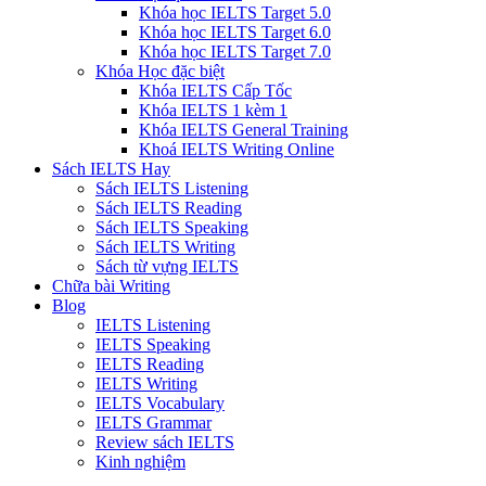
Khóa học IELTS Target 5.0
Khóa học IELTS Target 6.0
Khóa học IELTS Target 7.0
Khóa Học đặc biệt
Khóa IELTS Cấp Tốc
Khóa IELTS 1 kèm 1
Khóa IELTS General Training
Khoá IELTS Writing Online
Sách IELTS Hay
Sách IELTS Listening
Sách IELTS Reading
Sách IELTS Speaking
Sách IELTS Writing
Sách từ vựng IELTS
Chữa bài Writing
Blog
IELTS Listening
IELTS Speaking
IELTS Reading
IELTS Writing
IELTS Vocabulary
IELTS Grammar
Review sách IELTS
Kinh nghiệm