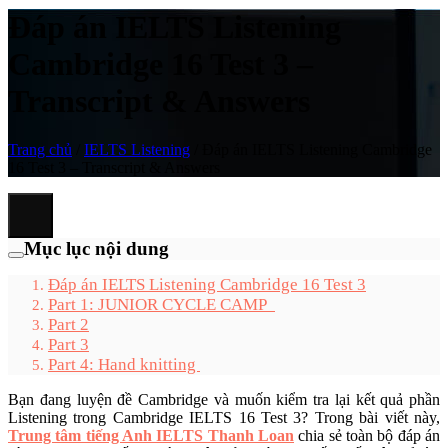
Đáp án IELTS Listening
Cambridge 16 Test 3 –
Transcript & Answers
Trang chủ
/
IELTS Listening
/
Đáp án IELTS Listening Cambridge
16 Test 3 – Transcript & Answers
Mục lục nội dung
Đáp án IELTS Listening Cambridge 16 Test 3
Part 1: JUNIOR CYCLE CAMP
Part 2
Part 3
Part 4: Hand knitting
Bạn đang luyện đề Cambridge và muốn kiểm tra lại kết quả phần
Listening trong Cambridge IELTS 16 Test 3? Trong bài viết này,
Trung tâm tiếng Anh IELTS Thanh Loan
chia sẻ toàn bộ đáp án