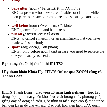
3. Từ vựng
babysitter
(noun)
/ˈbeɪbisɪtə(r)/: người giữ trẻ
ENG: ​a person who takes care of babies or children while
their parents are away from home and is usually paid to do
this
well-being
(noun)
/ˈwel biːɪŋ/: sức khỏe
ENG: general health and happiness
put off
(phrasal verb): trì hoãn
ENG:
to cancel a meeting or an arrangement that you have
made with somebody
spare
(adj)
/speə(r)/: dự phòng
ENG: [only before noun] kept in case you need to replace the
one you usually use; extra
Bạn đang chuẩn bị cho kì thi IELTS?
Hãy tham khảo Khóa Học IELTS Online qua ZOOM cùng cô
Thanh Loan
IELTS Thanh Loan –
giáo viên 10 năm kinh nghiệm
– trực tiếp
đứng lớp, tự tin mang đến khóa học chất lượng nhất, phương pháp
giảng dạy cô đọng dễ hiểu, giáo trình tự biên soạn cho lộ trình từ cơ
bản đến luyện đề chuyên sâu. Đặc biệt, học viên luôn được quan