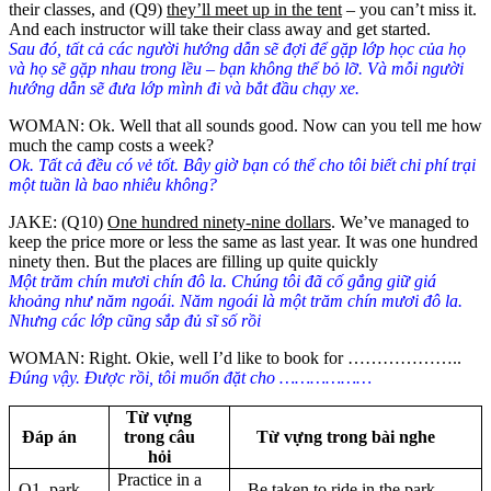
their classes, and (Q9)
they’ll meet up in the tent
– you can’t miss it.
And each instructor will take their class away and get started.
Sau đó, tất cả các người hướng dẫn sẽ đợi để gặp lớp học của họ
và họ sẽ gặp nhau trong lều – bạn không thể bỏ lỡ. Và mỗi người
hướng dẫn sẽ đưa lớp mình đi và bắt đầu chạy xe.
WOMAN: Ok. Well that all sounds good. Now can you tell me how
much the camp costs a week?
Ok. Tất cả đều có vẻ tốt. Bây giờ bạn có thể cho tôi biết chi phí trại
một tuần là bao nhiêu không?
JAKE: (Q10)
One hundred ninety-nine dollars
. We’ve managed to
keep the price more or less the same as last year. It was one hundred
ninety then. But the places are filling up quite quickly
Một trăm chín mươi chín đô la. Chúng tôi đã cố gắng giữ giá
khoảng như năm ngoái. Năm
ngoái là một trăm chín mươi đô la.
Nhưng các lớp cũng sắp đủ sĩ số rồi
WOMAN: Right. Okie, well I’d like to book for ………………..
Đúng vậy. Được rồi, tôi muốn đặt cho ………………
Từ vựng
Đáp án
trong câu
Từ vựng trong bài nghe
hỏi
Practice in a
Q1. park
Be taken to ride in the park