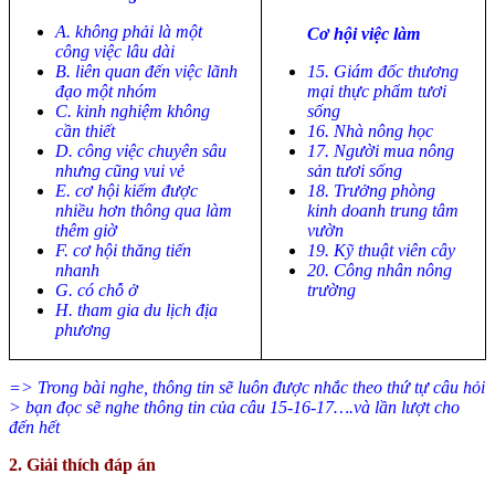
A. không phải là một
Cơ hội việc làm
công việc lâu dài
B. liên quan đến việc lãnh
15. Giám đốc thương
đạo một nhóm
mại thực phẩm tươi
C. kinh nghiệm không
sống
cần thiết
16. Nhà nông học
D. công việc chuyên sâu
17. Người mua nông
nhưng cũng vui vẻ
sản tươi sống
E. cơ hội kiếm được
18. Trưởng phòng
nhiều hơn thông qua làm
kinh doanh trung tâm
thêm giờ
vườn
F. cơ hội thăng tiến
19. Kỹ thuật viên cây
nhanh
20. Công nhân nông
G. có chỗ ở
trường
H. tham gia du lịch địa
phương
=> Trong bài nghe, thông tin sẽ luôn được nhắc theo thứ tự câu hỏi
> bạn đọc sẽ nghe thông tin của câu 15-16-17….và lần lượt cho
đến hết
2. Giải thích đáp án