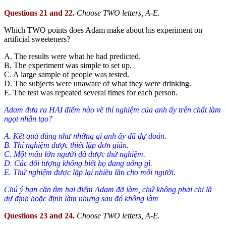
Questions 21 and 22.
Choose TWO letters, A-E.
Which TWO points does Adam make about his experiment on
artificial sweeteners?
A. The results were what he had predicted.
B. The experiment was simple to set up.
C. A large sample of people was tested.
D. The subjects were unaware of what they were drinking.
E. The test was repeated several times for each person.
Adam đưa ra HAI điểm nào về thí nghiệm của anh ấy trên chất làm
ngọt nhân tạo?
A. Kết quả đúng như những gì anh ấy đã dự đoán.
B. Thí nghiệm được thiết lập đơn giản.
C. Một mẫu lớn người đã được thử nghiệm.
D. Các đối tượng không biết họ đang uống gì.
E. Thử nghiệm được lặp lại nhiều lần cho mỗi người.
Chú ý bạn cần tìm hai điểm Adam đã làm, chứ không phải chỉ là
dự định hoặc định làm nhưng sau đó không làm
Questions 23 and 24.
Choose TWO letters, A-E.