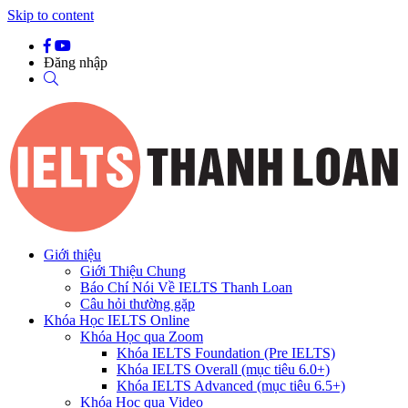
Skip to content
Đăng nhập
Giới thiệu
Giới Thiệu Chung
Báo Chí Nói Về IELTS Thanh Loan
Câu hỏi thường gặp
Khóa Học IELTS Online
Khóa Học qua Zoom
Khóa IELTS Foundation (Pre IELTS)
Khóa IELTS Overall (mục tiêu 6.0+)
Khóa IELTS Advanced (mục tiêu 6.5+)
Khóa Học qua Video