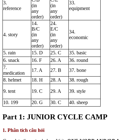
3.
33.
(in
(in
reference
equipment
any
any
order)
order)
14.
24.
B/C
E/C
34.
4. story
(in
(in
economic
any
any
order)
order)
5. rain
15. D
25. C
35. basic
6. snack
16. F
26. A
36. round
7.
17. A
27. B
37. bone
medication
8. helmet
18. H
28. A
38. rough
9. tent
19. C
29. A
39. style
10. 199
20. G
30. C
40. sheep
Part 1: JUNIOR CYCLE CAMP
1. Phân tích câu hỏi