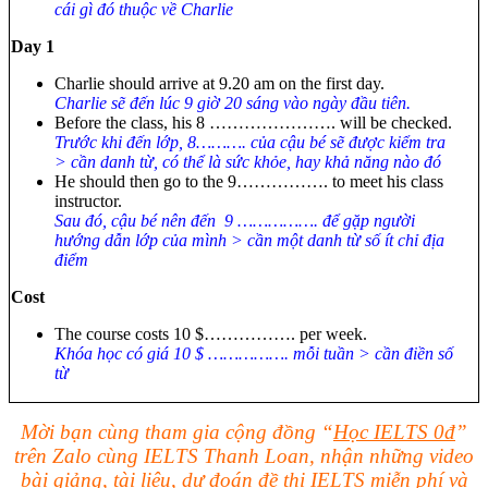
cái gì đó thuộc về Charlie
Day 1
Charlie should arrive at 9.20 am on the first day.
Charlie sẽ đến lúc 9 giờ 20 sáng vào ngày đầu tiên.
Before the class, his 8 …………………. will be checked.
Trước khi đến lớp, 8………. của cậu bé sẽ được kiểm tra
> cần danh từ, có thể là sức khỏe, hay khả năng nào đó
He should then go to the 9……………. to meet his class
instructor.
Sau đó, cậu bé nên đến 9 ……………. để gặp người
hướng dẫn lớp của mình > cần một danh từ số ít chỉ địa
điểm
Cost
The course costs 10 $……………. per week.
Khóa học có giá 10 $ ……………. mỗi tuần > cần điền số
từ
Mời bạn cùng tham gia cộng đồng “
Học IELTS 0đ
”
trên Zalo cùng IELTS Thanh Loan, nhận những video
bài giảng, tài liệu, dự đoán đề thi IELTS miễn phí và