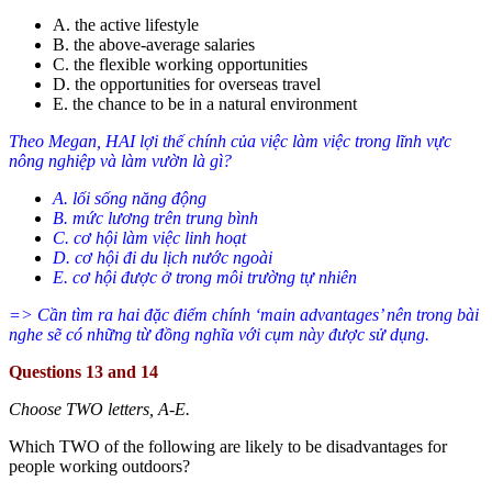
A. the active lifestyle
B. the above-average salaries
C. the flexible working opportunities
D. the opportunities for overseas travel
E. the chance to be in a natural environment
Theo Megan, HAI lợi thế chính của việc làm việc trong lĩnh vực
nông nghiệp và làm vườn là gì?
A. lối sống năng động
B. mức lương trên trung bình
C. cơ hội làm việc linh hoạt
D. cơ hội đi du lịch nước ngoài
E. cơ hội được ở trong môi trường tự nhiên
=> Cần tìm ra hai đặc điểm chính ‘main advantages’ nên trong bài
nghe sẽ có những từ đồng nghĩa với cụm này được sử dụng.
Questions 13 and 14
Choose TWO letters, A-E.
Which TWO of the following are likely to be disadvantages for
people working outdoors?