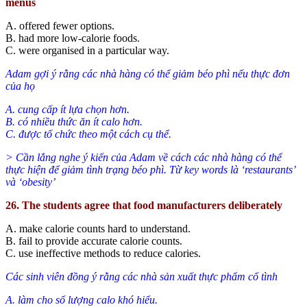
menus
A. offered fewer options.
B. had more low-calorie foods.
C. were organised in a particular way.
Adam gợi ý rằng các nhà hàng có thể giảm béo phì nếu thực đơn
của họ
A. cung cấp ít lựa chọn hơn.
B. có nhiều thức ăn ít calo hơn.
C. được tổ chức theo một cách cụ thể.
> Cần lắng nghe ý kiến của Adam về cách các nhà hàng có thể
thực hiện để giảm tình trạng béo phì. Từ key words là ‘restaurants’
và ‘obesity’
26. The students agree that food manufacturers deliberately
A. make calorie counts hard to understand.
B. fail to provide accurate calorie counts.
C. use ineffective methods to reduce calories.
Các sinh viên đồng ý rằng các nhà sản xuất thực phẩm cố tình
A. làm cho số lượng calo khó hiểu.