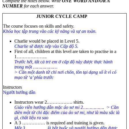
Complete the notes below.
Write
ONE WORD AND/OR A
NUMBER
for each answer.
JUNIOR CYCLE CAMP
The course focuses on skills and safety.
Khóa học tập trung vào các kỹ năng và sự an toàn.
Charlie would be placed in Level 5.
Charlie sẽ được xếp vào Cấp độ 5.
First of all, children at this level are taken to practise in a
1………………..
Trước hết, tất cả trẻ em ở cấp độ này được thực hành
trong một ………………
> Cần một danh từ chỉ nơi chốn, tồn tại dạng số ít vì có
mạo từ ‘a’ phía trước
Instructors
Người hướng dẫn
Instructors wear 2.……………. shirts.
Giáo viên hướng dẫn mặc áo sơ mi 2……………. > Cần
điền một từ chỉ đặc điểm của áo sơ mi, như là màu sắc là
gì, chất liệu ra sao
A 3 …………… is required and training is given.
Một 3 …………… là bắt buộc và người hướng dẫn được