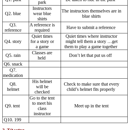
park
Instructors
The instructors themselves are in
Q2. blue
wear blue
blue shirts
shirts
Q3.
A reference is
Have to submit a reference
reference
required
Quiet times
Quiet times where instructor
Q4. story
for a story or
might tell them a story …get
a game
them to play a game together
Classes are
Q5. rain
Don’t let that put us off
held
Q6. snack
Q7.
medication
His helmet
Q8.
Check to make sure that every
will be
helmet
child’s helmet fits properly
checked
Go to the tent
to meet his
Q9. tent
Meet up in the tent
class
instructor
Q10. 199