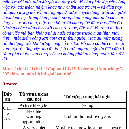
mắc kẹt
với một tuần 40 giờ mà thay vào đó cần phải sắp xếp công
việc với các trách nhiệm khác như chăm sóc trẻ em – và điều này
rất quan trọng đối với những người được tuyển dụng. Một số người
thích làm việc trong khung cảnh nông thôn, xung quanh là cây cối
thay vì các tòa nhà, mặc dù chúng tôi không thể đảm bảo điều đó.
Nhưng chắc chắn có có lợi cho sức khỏe, đặc biệt là trong những
công việc mà bạn không phải ngồi cả ngày trước màn hình máy
tính – một điểm cộng lớn đối với nhiều người. Mặc dù mức lương
rất đa dạng, đôi khi lương cũng có thể tốt. Và bạn có thể có cơ hội
làm một số công việc mà đi du lịch nước ngoài, mặc dù điều đó rõ
ràng phụ thuộc vào công việc và không phải ai cũng muốn làm điều
đó.
Mua sách “Giải chi tiết đáp án IELTS Listening Cambridge 7-
20” để xem toàn bộ lời giải bạn nhé
Answer
Đáp
Từ vựng trong
Từ vựng trong bài nghe
án
câu hỏi
Active lifestyle
Set up
Q11-
Flexible
12.
working
Did for the first five years
A C
opportunities
A very quiet
Moving to a new location has never