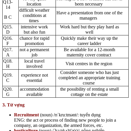
Q13-
location
been necessary
14
difficult weather
Have a presentation from one of the
conditions at
B C
managers
times
Q15.
intensive work
Work hard but they play hard as
D
but also fun
well
Q16.
chance for rapid
Quickly make their way up the
F
promotion
career ladder
Q17.
not a permanent
Be available for a 12-month
A
job
maternity cover contract
Q18.
local travel
Visit centres in the region
H
involved
Consider someone who has just
Q19.
experience not
completed an appropriate training
C
essential
course
Q20.
accommodation
the possibility of renting a small
G
available
cottage on the estate
3. Từ vựng
Recruitment
(noun)
/rɪˈkruːtmənt/: tuyển dụng
ENG: ​the act or process of finding new people to join a
company, an organization, the armed forces, etc.
horticulture
(noun)
/ˈhɔːtɪkʌltʃə(r)/: nông nghiệp