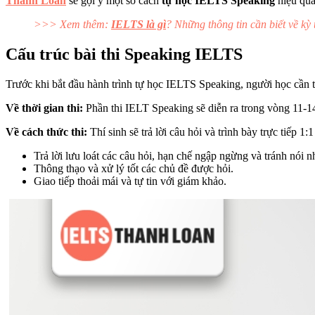
Thanh Loan
sẽ gợi ý một số cách
tự học IELTS Speaking
hiệu quả
>>> Xem thêm:
IELTS là gì
? Những thông tin cần biết về kỳ
Cấu trúc bài thi Speaking IELTS
Trước khi bắt đầu hành trình tự học IELTS Speaking, người học cần tì
Về thời gian thi:
Phần thi IELT Speaking sẽ diễn ra trong vòng 11-1
Về cách thức thi:
Thí sinh sẽ trả lời câu hỏi và trình bày trực tiếp 
Trả lời lưu loát các câu hỏi, hạn chế ngập ngừng và tránh nói 
Thông thạo và xử lý tốt các chủ đề được hỏi.
Giao tiếp thoải mái và tự tin với giám khảo.