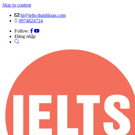
Skip to content
hi@ielts-thanhloan.com
0974824724
Follow:
Đăng nhập