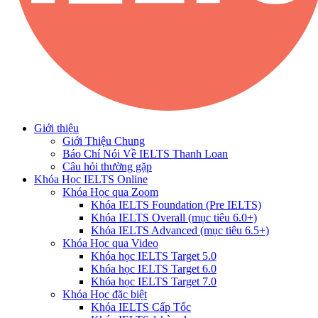
Giới thiệu
Giới Thiệu Chung
Báo Chí Nói Về IELTS Thanh Loan
Câu hỏi thường gặp
Khóa Học IELTS Online
Khóa Học qua Zoom
Khóa IELTS Foundation (Pre IELTS)
Khóa IELTS Overall (mục tiêu 6.0+)
Khóa IELTS Advanced (mục tiêu 6.5+)
Khóa Học qua Video
Khóa học IELTS Target 5.0
Khóa học IELTS Target 6.0
Khóa học IELTS Target 7.0
Khóa Học đặc biệt
Khóa IELTS Cấp Tốc