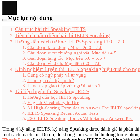
Mục lục nội dung
Cấu trúc bài thi Speaking IELTS
Tiêu chí chấm điểm bài thi IELTS Speaking
Hướng dẫn cách tự học IELTS Speaking từ 0 – 7.0+
Giai đoạn khởi động: Mục tiêu 0 – 3.0
Giai đoạn vượt chướng ngại vật: Mục tiêu 4.5
Giai đoạn tăng tốc: Mục tiêu 5.0 – 5.5 +
Giai đoạn về đích: Mục tiêu 6.0 – 7.0
Kinh nghiệm luyện thi IELTS Speaking hiệu quả cho ngư
Củng cố ngữ pháp và từ vựng
Tham gia các kỳ thi thử
Luyện tập giao tiếp với người bản xứ
Tài liệu luyện thi Speaking IELTS
Hướng dẫn học IELTS Speaking
English Vocabulary in Use
31 High-Scoring Formulas to Answer The IELTS speakin
IELTS Speaking Recent Actual Tests
220 IELTS Speaking Topics With Sample Answer Test
Trong 4 kỹ năng IELTS, kỹ năng Speaking được đánh giá là phần thi d
một cách mạch lạc. Do đó, để không lâm vào thế bị động trong phòng 