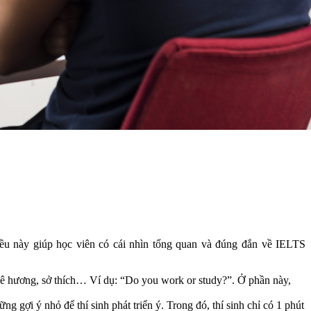
Điều này giúp học viên có cái nhìn tổng quan và đúng đắn về IELTS
quê hương, sở thích… Ví dụ: “Do you work or study?”. Ở phần này,
 gợi ý nhỏ để thí sinh phát triển ý. Trong đó, thí sinh chỉ có 1 phút