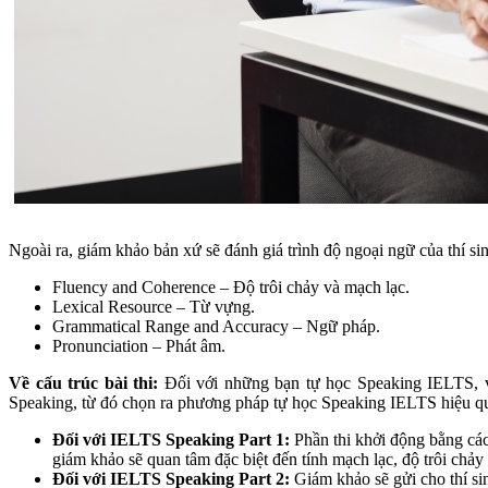
Ngoài ra, giám khảo bản xứ sẽ đánh giá trình độ ngoại ngữ của thí si
Fluency and Coherence – Độ trôi chảy và mạch lạc.
Lexical Resource – Từ vựng.
Grammatical Range and Accuracy – Ngữ pháp.
Pronunciation – Phát âm.
Về cấu trúc bài thi:
Đối với những bạn tự học Speaking IELTS, việ
Speaking, từ đó chọn ra phương pháp tự học Speaking IELTS hiệu q
Đối với IELTS Speaking Part 1:
Phần thi khởi động bằng các
giám khảo sẽ quan tâm đặc biệt đến tính mạch lạc, độ trôi chảy 
Đối với IELTS Speaking Part 2:
Giám khảo sẽ gửi cho thí sin