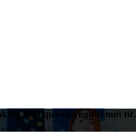
king hiệu quả cho người mới từ
 quả cho người mới từ A-Z