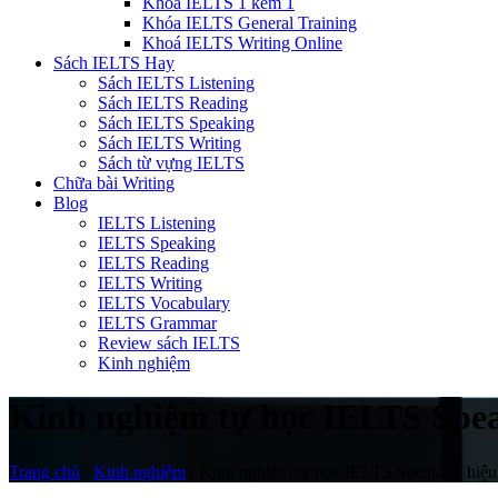
Khóa IELTS 1 kèm 1
Khóa IELTS General Training
Khoá IELTS Writing Online
Sách IELTS Hay
Sách IELTS Listening
Sách IELTS Reading
Sách IELTS Speaking
Sách IELTS Writing
Sách từ vựng IELTS
Chữa bài Writing
Blog
IELTS Listening
IELTS Speaking
IELTS Reading
IELTS Writing
IELTS Vocabulary
IELTS Grammar
Review sách IELTS
Kinh nghiệm
Kinh nghiệm tự học IELTS Spea
Trang chủ
/
Kinh nghiệm
/
Kinh nghiệm tự học IELTS Speaking hiệu