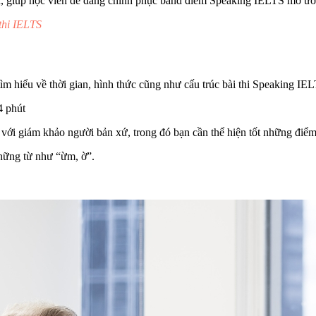
, giúp học viên dễ dàng chinh phục band điểm Speaking IELTS mơ ướ
 thi IELTS
m hiểu về thời gian, hình thức cũng như cấu trúc bài thi Speaking IEL
4 phút
1:1 với giám khảo người bản xứ, trong đó bạn cần thể hiện tốt những điểm
những từ như “ừm, ờ”.