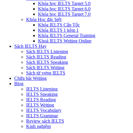
Khóa học IELTS Target 5.0
Khóa học IELTS Target 6.0
Khóa học IELTS Target 7.0
Khóa Học đặc biệt
Khóa IELTS Cấp Tốc
Khóa IELTS 1 kèm 1
Khóa IELTS General Training
Khoá IELTS Writing Online
Sách IELTS Hay
Sách IELTS Listening
Sách IELTS Reading
Sách IELTS Speaking
Sách IELTS Writing
Sách từ vựng IELTS
Chữa bài Writing
Blog
IELTS Listening
IELTS Speaking
IELTS Reading
IELTS Writing
IELTS Vocabulary
IELTS Grammar
Review sách IELTS
Kinh nghiệm