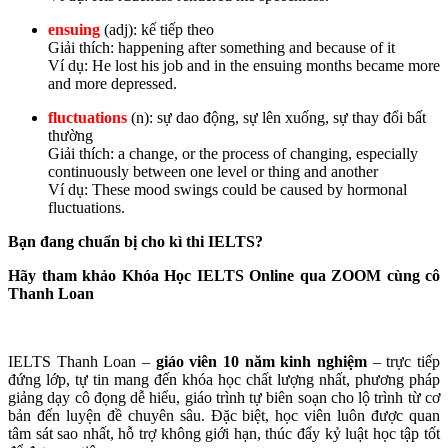
ensuing
(adj): kế tiếp theo
Giải thích: happening after something and because of it
Ví dụ: He lost his job and in the ensuing months became more
and more depressed.
fluctuations
(n): sự dao động, sự lên xuống, sự thay đổi bất
thường
Giải thích: a change, or the process of changing, especially
continuously between one level or thing and another
Ví dụ: These mood swings could be caused by hormonal
fluctuations.
Bạn đang chuẩn bị cho kì thi IELTS?
Hãy tham khảo Khóa Học IELTS Online qua ZOOM cùng cô
Thanh Loan
IELTS Thanh Loan –
giáo viên 10 năm kinh nghiệm
– trực tiếp
đứng lớp, tự tin mang đến khóa học chất lượng nhất, phương pháp
giảng dạy cô đọng dễ hiểu, giáo trình tự biên soạn cho lộ trình từ cơ
bản đến luyện đề chuyên sâu. Đặc biệt, học viên luôn được quan
tâm sát sao nhất, hỗ trợ không giới hạn, thúc đẩy kỷ luật học tập tốt