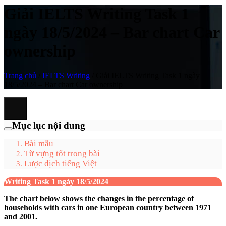
Giải IELTS Writing Task 1
ngày 18/5/2024 – Bar chart Car
ownership
Trang chủ
/
IELTS Writing
/
Giải IELTS Writing Task 1 ngày
18/5/2024 – Bar chart Car ownership
Mục lục nội dung
Bài mẫu
Từ vựng tốt trong bài
Lược dịch tiếng Việt
Writing Task 1 ngày 18/5/2024
The chart below shows the changes in the percentage of
households with cars in one European country between 1971
and 2001.