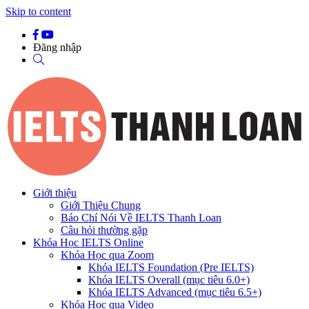
Skip to content
Đăng nhập
Giới thiệu
Giới Thiệu Chung
Báo Chí Nói Về IELTS Thanh Loan
Câu hỏi thường gặp
Khóa Học IELTS Online
Khóa Học qua Zoom
Khóa IELTS Foundation (Pre IELTS)
Khóa IELTS Overall (mục tiêu 6.0+)
Khóa IELTS Advanced (mục tiêu 6.5+)
Khóa Học qua Video