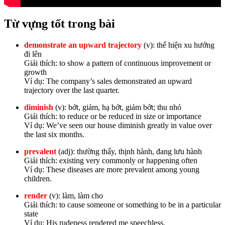
Từ vựng tốt trong bài
demonstrate an upward trajectory
(v): thể hiện xu hướng
đi lên
Giải thích: to show a pattern of continuous improvement or
growth
Ví dụ: The company’s sales demonstrated an upward
trajectory over the last quarter.
diminish
(v): bớt, giảm, hạ bớt, giảm bớt; thu nhỏ
Giải thích: to reduce or be reduced in size or importance
Ví dụ: We’ve seen our house diminish greatly in value over
the last six months.
prevalent
(adj): thường thấy, thịnh hành, đang lưu hành
Giải thích: existing very commonly or happening often
Ví dụ: These diseases are more prevalent among young
children.
render
(v): làm, làm cho
Giải thích: to cause someone or something to be in a particular
state
Ví dụ: His rudeness rendered me speechless.