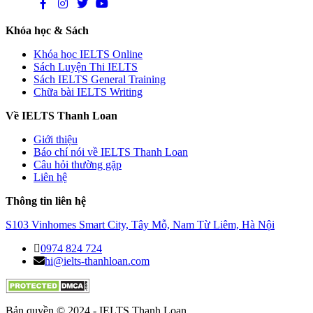
Khóa học & Sách
Khóa học IELTS Online
Sách Luyện Thi IELTS
Sách IELTS General Training
Chữa bài IELTS Writing
Về IELTS Thanh Loan
Giới thiệu
Báo chí nói về IELTS Thanh Loan
Câu hỏi thường gặp
Liên hệ
Thông tin liên hệ
S103 Vinhomes Smart City, Tây Mỗ, Nam Từ Liêm, Hà Nội
0974 824 724
hi@ielts-thanhloan.com
Bản quyền © 2024 - IELTS Thanh Loan