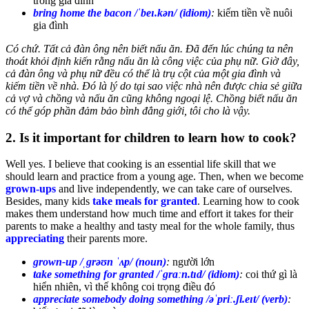
trong gia đình
bring home the bacon /ˈbeɪ.kən/ (idiom)
:
kiếm tiền về nuôi
gia đình
Có chứ. Tất cả đàn ông nên biết nấu ăn. Đã đến lúc chúng ta nên
thoát khỏi định kiến rằng nấu ăn là công việc của phụ nữ. Giờ đây,
cả đàn ông và phụ nữ đều có thể là trụ cột của một gia đình và
kiếm tiền về nhà. Đó là lý do tại sao việc nhà nên được chia sẻ giữa
cả vợ và chồng và nấu ăn cũng không ngoại lệ. Chồng biết nấu ăn
có thể góp phần đảm bảo bình đẳng giới, tôi cho là vậy.
2. Is it important for children to learn how to cook?
Well yes. I believe that cooking is an essential life skill that we
should learn and practice from a young age. Then, when we become
grown-ups
and live independently, we can take care of ourselves.
Besides, many kids
take meals for granted
. Learning how to cook
makes them understand how much time and effort it takes for their
parents to make a healthy and tasty meal for the whole family, thus
appreciating
their parents more.
grown-up /ˌɡrəʊn ˈʌp/ (noun)
:
người lớn
take something for granted /ˈɡrɑːn.tɪd/ (idiom)
:
coi thứ gì là
hiển nhiên, vì thế không coi trọng điều đó
appreciate somebody doing something /əˈpriː.ʃi.eɪt/ (verb)
: