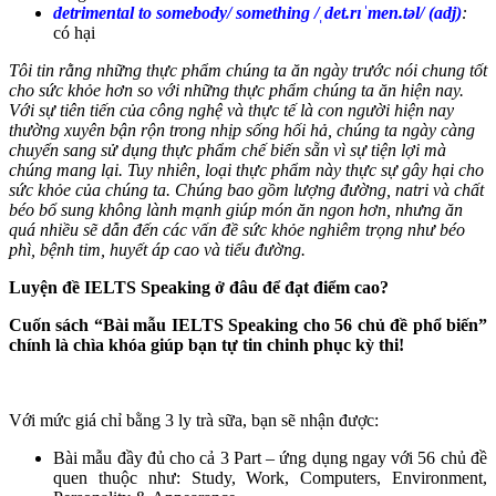
detrimental to somebody/ something /ˌdet.rɪˈmen.təl/ (adj)
:
có hại
Tôi tin rằng những thực phẩm chúng ta ăn ngày trước nói chung tốt
cho sức khỏe hơn so với những thực phẩm chúng ta ăn hiện nay.
Với sự tiên tiến của công nghệ và thực tế là con người hiện nay
thường xuyên bận rộn trong nhịp sống hối hả, chúng ta ngày càng
chuyển sang sử dụng thực phẩm chế biến sẵn vì sự tiện lợi mà
chúng mang lại. Tuy nhiên, loại thực phẩm này thực sự gây hại cho
sức khỏe của chúng ta. Chúng bao gồm lượng đường, natri và chất
béo bổ sung không lành mạnh giúp món ăn ngon hơn, nhưng ăn
quá nhiều sẽ dẫn đến các vấn đề sức khỏe nghiêm trọng như béo
phì, bệnh tim, huyết áp cao và tiểu đường.
Luyện đề IELTS Speaking ở đâu để đạt điểm cao?
Cuốn sách “Bài mẫu IELTS Speaking cho 56 chủ đề phổ biến”
chính là chìa khóa giúp bạn tự tin chinh phục kỳ thi!
Với mức giá chỉ bằng 3 ly trà sữa, bạn sẽ nhận được:
Bài mẫu đầy đủ cho cả 3 Part – ứng dụng ngay với 56 chủ đề
quen thuộc như: Study, Work, Computers, Environment,