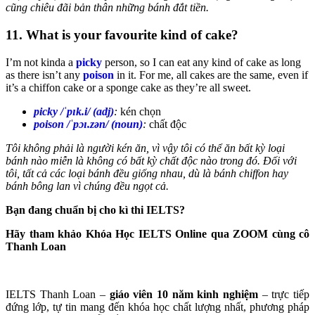
cũng chiêu đãi bản thân những bánh đắt tiền.
11. What is your favourite kind of cake?
I’m not kinda a
picky
person, so I can eat any kind of cake as long
as there isn’t any
poison
in it. For me, all cakes are the same, even if
it’s a chiffon cake or a sponge cake as they’re all sweet.
picky /ˈpɪk.i/ (adj)
:
kén chọn
poison /ˈpɔɪ.zən/ (noun)
:
chất độc
Tôi không phải là người kén ăn, vì vậy tôi có thể ăn bất kỳ loại
bánh nào miễn là không có bất kỳ chất độc nào trong đó. Đối với
tôi, tất cả các loại bánh đều giống nhau, dù là bánh chiffon hay
bánh bông lan vì chúng đều ngọt cả.
Bạn đang chuẩn bị cho kì thi IELTS?
Hãy tham khảo Khóa Học IELTS Online qua ZOOM cùng cô
Thanh Loan
IELTS Thanh Loan –
giáo viên 10 năm kinh nghiệm
– trực tiếp
đứng lớp, tự tin mang đến khóa học chất lượng nhất, phương pháp