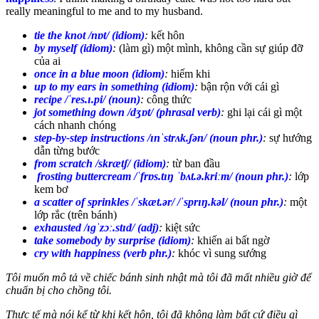
really meaningful to me and to my husband.
tie the knot /nɒt/ (idiom)
:
kết hôn
by myself (idiom)
:
(làm gì) một mình, không cần sự giúp đỡ
của ai
once in a blue moon (idiom)
:
hiếm khi
up to my ears in something (idiom)
:
bận rộn với cái gì
recipe /ˈres.ɪ.pi/ (noun)
:
công thức
jot something down /dʒɒt/ (phrasal verb)
:
ghi lại cái gì một
cách nhanh chóng
step-by-step instructions /ɪnˈstrʌk.ʃən/ (noun phr.)
:
sự hướng
dẫn từng bước
from scratch /skrætʃ/ (idiom)
:
từ ban đầu
frosting buttercream /ˈfrɒs.tɪŋ ˈbʌt.ə.kriːm/ (noun phr.)
:
lớp
kem bơ
a scatter of sprinkles /ˈskæt.ər/ /ˈsprɪŋ.kəl/ (noun phr.)
:
một
lớp rắc (trên bánh)
exhausted /ɪɡˈzɔː.stɪd/ (adj)
:
kiệt sức
take somebody by surprise (idiom)
:
khiến ai bất ngờ
cry with happiness (verb phr.)
:
khóc vì sung sướng
Tôi muốn mô tả về chiếc bánh sinh nhật mà tôi đã mất nhiều giờ để
chuẩn bị cho chồng tôi.
Thực tế mà nói kể từ khi kết hôn, tôi đã không làm bất cứ điều gì