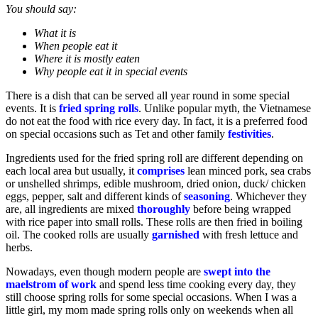
You should say:
What it is
When people eat it
Where it is mostly eaten
Why people eat it in special events
There is a dish that can be served all year round in some special
events. It is
fried spring rolls
. Unlike popular myth, the Vietnamese
do not eat the food with rice every day. In fact, it is a preferred food
on special occasions such as Tet and other family
festivities
.
Ingredients used for the fried spring roll are different depending on
each local area but usually, it
comprises
lean minced pork, sea crabs
or unshelled shrimps, edible mushroom, dried onion, duck/ chicken
eggs, pepper, salt and different kinds of
seasoning
. Whichever they
are, all ingredients are mixed
thoroughly
before being wrapped
with rice paper into small rolls. These rolls are then fried in boiling
oil. The cooked rolls are usually
garnished
with fresh lettuce and
herbs.
Nowadays, even though modern people are
swept into the
maelstrom of work
and spend less time cooking every day, they
still choose spring rolls for some special occasions. When I was a
little girl, my mom made spring rolls only on weekends when all