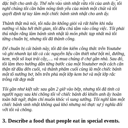
đặc biệt cho anh ấy. Thế nên vào sinh nhật vừa rồi của anh ấy, tôi
nghĩ chúng tôi cần hâm nóng tình yêu của mình một chút và tôi
quyết định tự tay làm một chiếc bánh sinh nhật cho anh ấy.
Thành thật mà nói, tôi nấu ăn không giỏi và rất hiếm khi nấu
nướng vì hầu hết thời gian, tôi đều chú tâm vào công việc. Tôi phải
thú nhận rằng làm bánh sinh nhật là món phức tạp nhất mà tôi
từng chuẩn bị, nhưng tôi đã thành công.
Để chuẩn bị cái bánh này, tôi đã tìm kiếm công thức trên Youtube
và ghi nhanh lại tất cả các nguyên liệu cần thiết như bột mì, đường,
kem, một số loại trái cây,…. và mua chúng ở chợ gần nhà. Sau đó,
tôi làm theo hướng dẫn từng bước của một Youtuber một cách cẩn
thận từ đầu đến cuối, và thành phẩm cuối cùng là một chiếc bánh
một tô nướng bơ, bên trên phủ một lớp kem bơ và một lớp rắc
trông rất đẹp mắt
Tôi gần như kiệt sức sau gần 2 giờ vào bếp, nhưng tôi đã tỉnh cả
người ngay sau khi chồng tôi về chiếc bánh đó khiến anh ấy hoàn
toàn bất ngờ, thậm chí muốn khóc vì sung sướng. Tôi nghĩ làm một
chiếc bánh sinh nhật không quá khó nhưng nó thực sự ý nghĩa đối
với tôi và chồng.
3. Describe a
food
that
people eat in special events.