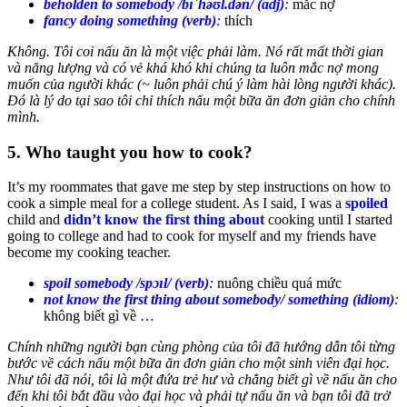
beholden to somebody /bɪˈhəʊl.dən/ (adj)
:
mắc nợ
fancy doing something (verb)
:
thích
Không. Tôi coi nấu ăn là một việc phải làm. Nó rất mất thời gian
và năng lượng và có vẻ khá khó khi chúng ta luôn mắc nợ mong
muốn của người khác (~ luôn phải chú ý làm hài lòng người khác).
Đó là lý do tại sao tôi chỉ thích nấu một bữa ăn đơn giản cho chính
mình.
5. Who taught you how to cook?
It’s my roommates that gave me step by step instructions on how to
cook a simple meal for a college student. As I said, I was a
spoiled
child and
didn’t know the first thing about
cooking until I started
going to college and had to cook for myself and my friends have
become my cooking teacher.
spoil somebody /spɔɪl/ (verb)
:
nuông chiều quá mức
not know the first thing about somebody/ something (idiom)
:
không biết gì về …
Chính những người bạn cùng phòng của tôi đã hướng dẫn tôi từng
bước về cách nấu một bữa ăn đơn giản cho một sinh viên đại học.
Như tôi đã nói, tôi là một đứa trẻ hư và chẳng biết gì về nấu ăn cho
đến khi tôi bắt đầu vào đại học và phải tự nấu ăn và bạn tôi đã trở