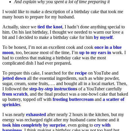
And explain why you spent a lot of time preparing it
I would like to make a description of a birthday cake that took me
many hours to prepare for my husband.
Actually, since we
tied the knot
, I hadn’t done anything special to
him. On his last birthday, I thought we needed to warm our love a
bit and I decided to make a birthday cake for him
by myself
.
To be honest, I’m not an excellent cook and cook
once in a blue
moon
, too, because most of the time, I’m
up to my ears in
work. I
had to confess that making a birthday cake was the most
complicated dish I had ever prepared
.
To prepare this cake, I searched for the
recipe
on YouTube and
jotted down
all the essential ingredients, such as white powder,
sugar, cream, some fruits,…. and bought all in a local market. Then,
I followed the
step-by-step instruction
s
of a YouTuber carefully
from scratch
, and the final product was a one-bowl cake that baked
up buttery, topped off with
frosting buttercream
and
a scatter of
sprinkles
.
I was nearly
exhausted
after nearly 2 hours in the kitchen, but my
energy was recharged right after my husband came home and it
took him completely by surprise
, even going to
cry with
happiness
. I think making a birthday cake was not too hard but