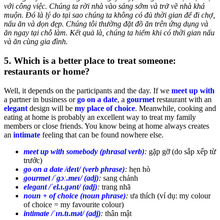
với công việc. Chúng ta rời nhà vào sáng sớm và trở về nhà khá
muộn. Đó là lý do tại sao chúng ta không có đủ thời gian để đi chợ,
nấu ăn và dọn dẹp. Chúng tôi thường đặt đồ ăn trên ứng dụng và
ăn ngay tại chỗ làm. Kết quả là, chúng ta hiếm khi có thời gian nấu
và ăn cùng gia đình.
5. Which is a better place to treat someone:
restaurants or home?
Well, it depends on the participants and the day. If we
meet up with
a partner in business or
go on a date
, a
gourmet
restaurant with an
elegant
design will be
my place of choice
. Meanwhile, cooking and
eating at home is probably an excellent way to treat my family
members or close friends. You know being at home always creates
an
intimate
feeling that can be found nowhere else.
meet up with somebody (phrasal verb)
:
gặp gỡ (do sắp xếp từ
trước)
go on a date /deɪt/ (verb phrase)
:
hẹn hò
gourmet /ˈɡɔː.meɪ/ (adj)
:
sang chảnh
elegant /ˈel.ɪ.ɡənt/ (adj)
:
trang nhã
noun + of choice (noun phrase)
:
ưa thích (ví dụ: my colour
of choice = my favourite colour)
intimate /ˈɪn.tɪ.mət/ (adj)
:
thân mật