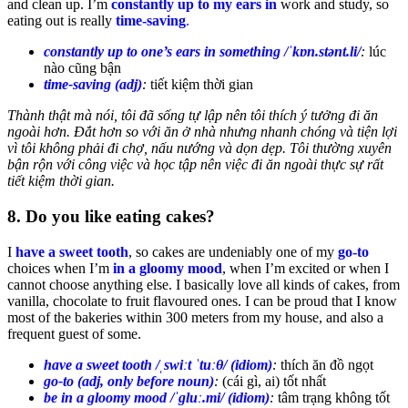
and clean up. I’m
constantly up to my ears in
work and study, so
eating out is really
time-saving
.
constantly up to one’s ears in something /ˈkɒn.stənt.li/
:
lúc
nào cũng bận
time-saving (adj)
:
tiết kiệm thời gian
Thành thật mà nói, tôi đã sống tự lập nên tôi thích ý tưởng đi ăn
ngoài hơn. Đắt hơn so với ăn ở nhà nhưng nhanh chóng và tiện lợi
vì tôi không phải đi chợ, nấu nướng và dọn dẹp. Tôi thường xuyên
bận rộn với công việc và học tập nên việc đi ăn ngoài thực sự rất
tiết kiệm thời gian.
8. Do you like eating cakes?
I
have a sweet tooth
, so cakes are undeniably one of my
go-to
choices when I’m
in a gloomy mood
, when I’m excited or when I
cannot choose anything else. I basically love all kinds of cakes, from
vanilla, chocolate to fruit flavoured ones. I can be proud that I know
most of the bakeries within 300 meters from my house, and also a
frequent guest of some.
have a sweet tooth /ˌswiːt ˈtuːθ/ (idiom)
:
thích ăn đồ ngọt
go-to (adj, only before noun)
:
(cái gì, ai) tốt nhất
be in a gloomy mood /ˈɡluː.mi/ (idiom)
:
tâm trạng không tốt