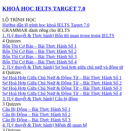
KHOÁ HỌC IELTS TARGET 7.0
LỘ TRÌNH HỌC
Hướng dẫn lộ trình học khoá IELTS Target 7.0
GRAMMAR dành riêng cho IELTS
1. [Lý thuyết & Thực hành] Bốn thì quan trọng trong IELTS
4 Quizzes
Bốn Thì Cơ Bản – Bài Thực Hành Số 1
Bốn Thì Cơ Bản – Bài Thực Hành Số 2
Bốn Thì Cơ Bản – Bài Thực Hành Số 3
Bốn Thì Cơ Bản – Bài Thực Hành Số 4
2. [Lý thuyết & Thực hành] Sự hoà hợp giữa chủ ngữ và động từ
4 Quizzes
Sự Hoà Hợp Giữa Chủ Ngữ & Động Từ – Bài Thực Hành Số 1
Sự Hoà Hợp Giữa Chủ Ngữ & Động Từ – Bài Thực Hành Số 2
Sự Hoà Hợp Giữa Chủ Ngữ & Động Từ – Bài Thực Hành Số 3
Sự Hoà Hợp Giữa Chủ Ngữ & Động Từ – Bài Thực Hành Số 4
3. [Lý thuyết & Thực hành] Câu bị động
3 Quizzes
Câu Bị Động – Bài Thực Hành Số 1
Câu Bị Động – Bài Thực Hành Số 2
Câu Bị Động – Bài Thực Hành Số 3
4. [Lý thuyết & Thực hành] Mệnh đề quan hệ
3 Quizzes