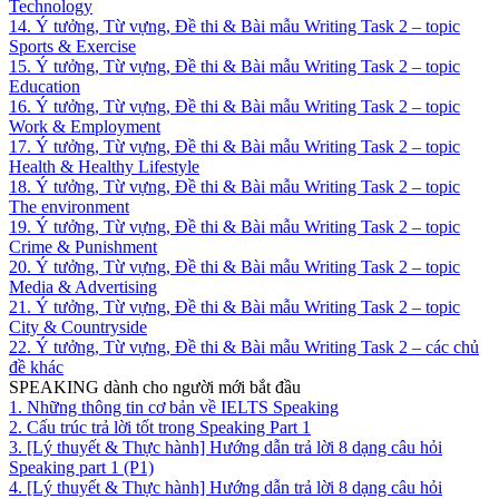
Technology
14. Ý tưởng, Từ vựng, Đề thi & Bài mẫu Writing Task 2 – topic
Sports & Exercise
15. Ý tưởng, Từ vựng, Đề thi & Bài mẫu Writing Task 2 – topic
Education
16. Ý tưởng, Từ vựng, Đề thi & Bài mẫu Writing Task 2 – topic
Work & Employment
17. Ý tưởng, Từ vựng, Đề thi & Bài mẫu Writing Task 2 – topic
Health & Healthy Lifestyle
18. Ý tưởng, Từ vựng, Đề thi & Bài mẫu Writing Task 2 – topic
The environment
19. Ý tưởng, Từ vựng, Đề thi & Bài mẫu Writing Task 2 – topic
Crime & Punishment
20. Ý tưởng, Từ vựng, Đề thi & Bài mẫu Writing Task 2 – topic
Media & Advertising
21. Ý tưởng, Từ vựng, Đề thi & Bài mẫu Writing Task 2 – topic
City & Countryside
22. Ý tưởng, Từ vựng, Đề thi & Bài mẫu Writing Task 2 – các chủ
đề khác
SPEAKING dành cho người mới bắt đầu
1. Những thông tin cơ bản về IELTS Speaking
2. Cấu trúc trả lời tốt trong Speaking Part 1
3. [Lý thuyết & Thực hành] Hướng dẫn trả lời 8 dạng câu hỏi
Speaking part 1 (P1)
4. [Lý thuyết & Thực hành] Hướng dẫn trả lời 8 dạng câu hỏi