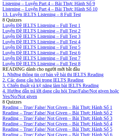
Listening – Luyện Part 4 – Bài Thực Hành Số 9
Listening – Luyện Part 4 – Bài Thực Hành Số 10
13. Luyện IELTS Listening – 8 Full Test
8 Quizzes
Luyện Đề IELTS Listening – Full Test 1
Luyện Đề IELTS Listening – Full Test 2
Luyện Đề IELTS Listening – Full Test 3
Luyện Đề IELTS Listening – Full Test 4
Luyện Đề IELTS Listening – Full Test 5
Luyện Đề IELTS Listening – Full Test 6
Luyện Đề IELTS Listening – Full Test 7
Luyện Đề IELTS Listening – Full Test 8
READING dành cho người mới bắt đầu
1. Những thông tin cơ bản về bài thi IELTS Reading
2. Các dạng câu hỏi trong IELTS Reading
3. Chiến thuật và kỹ năng làm bài IELTS Reading
4. Hướng dẫn trả lời dạng câu hỏi True/False/Not given hoặc
Yes/No/Not given
8 Quizzes
Reading – True/ False/ Not Given – Bài Thực Hành Số 1
Reading – True/ False/ Not Given – Bài Thực Hành Số 2
Reading – True/ False/ Not Given – Bài Thực Hành Số 3
Reading – True/ False/ Not Given – Bài Thực Hành Số 4
Reading – True/ False/ Not Given – Bài Thực Hành Số 5
Reading – True/ False/ Not Given – Bài Thực Hành Số 6