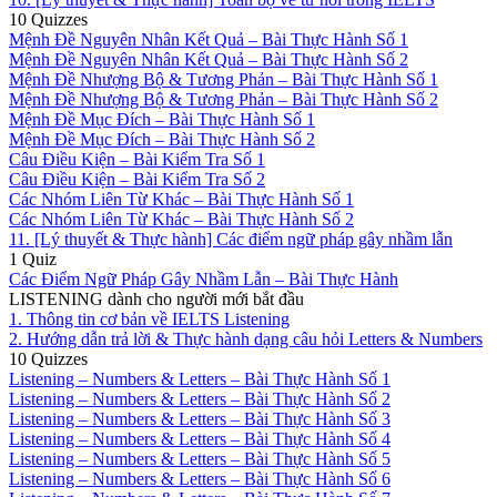
10 Quizzes
Mệnh Đề Nguyên Nhân Kết Quả – Bài Thực Hành Số 1
Mệnh Đề Nguyên Nhân Kết Quả – Bài Thực Hành Số 2
Mệnh Đề Nhượng Bộ & Tương Phản – Bài Thực Hành Số 1
Mệnh Đề Nhượng Bộ & Tương Phản – Bài Thực Hành Số 2
Mệnh Đề Mục Đích – Bài Thực Hành Số 1
Mệnh Đề Mục Đích – Bài Thực Hành Số 2
Câu Điều Kiện – Bài Kiểm Tra Số 1
Câu Điều Kiện – Bài Kiểm Tra Số 2
Các Nhóm Liên Từ Khác – Bài Thực Hành Số 1
Các Nhóm Liên Từ Khác – Bài Thực Hành Số 2
11. [Lý thuyết & Thực hành] Các điểm ngữ pháp gây nhầm lẫn
1 Quiz
Các Điểm Ngữ Pháp Gây Nhầm Lẫn – Bài Thực Hành
LISTENING dành cho người mới bắt đầu
1. Thông tin cơ bản về IELTS Listening
2. Hướng dẫn trả lời & Thực hành dạng câu hỏi Letters & Numbers
10 Quizzes
Listening – Numbers & Letters – Bài Thực Hành Số 1
Listening – Numbers & Letters – Bài Thực Hành Số 2
Listening – Numbers & Letters – Bài Thực Hành Số 3
Listening – Numbers & Letters – Bài Thực Hành Số 4
Listening – Numbers & Letters – Bài Thực Hành Số 5
Listening – Numbers & Letters – Bài Thực Hành Số 6