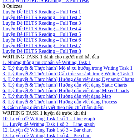
13. Luyện đề IELTS Reading – 8 Full Tests
8 Quizzes
Luyện Đề IELTS Reading – Full Test 1
Luyện Đề IELTS Reading – Full Test 2
Luyện Đề IELTS Reading – Full Test 3
Luyện Đề IELTS Reading – Full Test 4
Luyện Đề IELTS Reading – Full Test 5
Luyện Đề IELTS Reading – Full Test 6
Luyện Đề IELTS Reading – Full Test 7
Luyện Đề IELTS Reading – Full Test 8
WRITING TASK 1 dành cho người mới bắt đầu
1. Những thông tin cơ bản về Writing Task 1
2. [Lý thuyết & Thực hành] Mô tả xu hướng trong Writing Task 1
3. [Lý thuyết & Thực hành] Cấu trúc so sánh trong Writing Task 1
4. [Lý thuyết & Thực hành] Hướng dẫn viết dạng Dynamic Charts
5. [Lý thuyết & Thực hành] Hướng dẫn viết dạng Static Charts
6. [Lý thuyết & Thực hành] Hướng dẫn viết dạng Mixed Charts
7. [Lý thuyết & Thực hành] Hướng dẫn viết dạng Map
8. [Lý thuyết & Thực hành] Hướng dẫn viết dạng Process
9. Cách nâng điểm bài viết theo tiêu chí chấm điểm
WRITING TASK 1 luyện đề trước khi thi
10. Luyện đề Writing Task 1 số 1 – Line graph
11. Luyện đề Writing Task 1 số 2 – Line graph
12. Luyện đề Writing Task 1 số 3 – Bar chart
13. Luyện đề Writing Task 1 số 4 – Pie chart