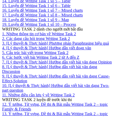
14. Luyện đề Writing Task 1 số 5 – Table
15. Luyện đề Writing Task 1 số 6 – Table
16. Luyện đề Writing Task 1 số 7 – Mixed charts
17. Luyện đề Writing Task 1 số 8 – Mixed charts
18. Luyện đề Writing Task 1 số 9 – Map
19. Luyện đề Writing Task 1 số 10 – Process
WRITING TASK 2 dành cho người mới bắt đầu
1. Những thông tin cơ bản về Writing Task 2
2. Các dạng câu hỏi trong Writing Task 2
3. [Lý thuyết & Thực hành] Phương pháp Paraphrasing hiệu quả
4. [Lý thuyết & Thực hành] Hướng dẫn viết đoạn văn
5. Cấu trúc bài viết trong Writing Task 2
6. Các bước viết bài Writing Task 2 từ A đến Z
7. [Lý thuyết & Thực hành] Hướng dẫn viết bài văn dạng Opinion
8. [Lý thuyết & Thực hành] Hướng dẫn viết bài văn dạng
Discussion
9. [Lý thuyết & Thực hành] Hướng dẫn viết bài văn dạng Cause-
Effect-Solution
10. [Lý thuyết & Thực hành] Hướng dẫn viết bài văn dạng Two-
part question
11. Những điều cần lưu ý về Writing Task 2
WRITING TASK 2 luyện đề trước khi thi
12. Ý tưởng, Từ vựng, Đề thi & Bài mẫu Writing Task 2 – topic
Family & Friends
13. Ý tưởng, Từ vựng, Đề thi & Bài mẫu Writing Task 2 – topic