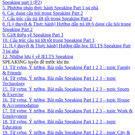
Speaking part 1 (P2)
5. Phương pháp thực hành Speaking Part 1 tại nhà
6. Các dạng câu hỏi trong Speaking Part 2
7. Cấu trúc câu trả lời tốt trong Speaking Part 2
8. [Lý thuyết & Thực hành] Hướng dẫn trả lời 6 dạng câu hỏi trong
Speaking Part 2
9. Giới thiệu về Speaking Part 3
10. Cấu trúc câu trả lời tốt trong Speaking Part 3
11. [Lý thuyết & Thực hành] Hướng dẫn học IELTS Speaking Part
3 tại nhà
12. Những lưu ý về IELTS Speaking
SPEAKING luyện đề trước khi thi
13. Từ vựng, Ý tưởng, Bài mẫu Speaking Part 1 2 3 – topic Family
& Friends
14. Từ vựng, Ý tưởng, Bài mẫu Speaking Part 1 2 3 – topic
Technology
15. Từ vựng, Ý tưởng, Bài mẫu Speaking Part 1 2 3 – topic Sports
& Exercise
16. Từ vựng, Ý tưởng, Bài mẫu Speaking Part 1 2 3 – topic House
& Accommodation
17. Từ vựng, Ý tưởng, Bài mẫu Speaking Part 1 2 3 – topic Work &
Employment
18. Từ vựng, Ý tưởng, Bài mẫu Speaking Part 1 2 3 – topic
Education
19. Từ vựng, Ý tưởng, Bài mẫu Speaking Part 1 2 3 – topic City &