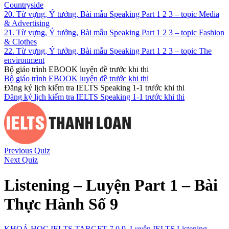
Countryside
20. Từ vựng, Ý tưởng, Bài mẫu Speaking Part 1 2 3 – topic Media
& Advertising
21. Từ vựng, Ý tưởng, Bài mẫu Speaking Part 1 2 3 – topic Fashion
& Clothes
22. Từ vựng, Ý tưởng, Bài mẫu Speaking Part 1 2 3 – topic The
environment
Bộ giáo trình EBOOK luyện đề trước khi thi
Bộ giáo trình EBOOK luyện đề trước khi thi
Đăng ký lịch kiểm tra IELTS Speaking 1-1 trước khi thi
Đăng ký lịch kiểm tra IELTS Speaking 1-1 trước khi thi
Previous Quiz
Next Quiz
Listening – Luyện Part 1 – Bài
Thực Hành Số 9
KHOÁ HỌC IELTS TARGET 7.0
9. Luyện IELTS Listening –