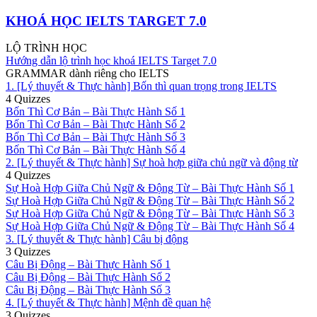
KHOÁ HỌC IELTS TARGET 7.0
LỘ TRÌNH HỌC
Hướng dẫn lộ trình học khoá IELTS Target 7.0
GRAMMAR dành riêng cho IELTS
1. [Lý thuyết & Thực hành] Bốn thì quan trọng trong IELTS
4 Quizzes
Bốn Thì Cơ Bản – Bài Thực Hành Số 1
Bốn Thì Cơ Bản – Bài Thực Hành Số 2
Bốn Thì Cơ Bản – Bài Thực Hành Số 3
Bốn Thì Cơ Bản – Bài Thực Hành Số 4
2. [Lý thuyết & Thực hành] Sự hoà hợp giữa chủ ngữ và động từ
4 Quizzes
Sự Hoà Hợp Giữa Chủ Ngữ & Động Từ – Bài Thực Hành Số 1
Sự Hoà Hợp Giữa Chủ Ngữ & Động Từ – Bài Thực Hành Số 2
Sự Hoà Hợp Giữa Chủ Ngữ & Động Từ – Bài Thực Hành Số 3
Sự Hoà Hợp Giữa Chủ Ngữ & Động Từ – Bài Thực Hành Số 4
3. [Lý thuyết & Thực hành] Câu bị động
3 Quizzes
Câu Bị Động – Bài Thực Hành Số 1
Câu Bị Động – Bài Thực Hành Số 2
Câu Bị Động – Bài Thực Hành Số 3
4. [Lý thuyết & Thực hành] Mệnh đề quan hệ
3 Quizzes