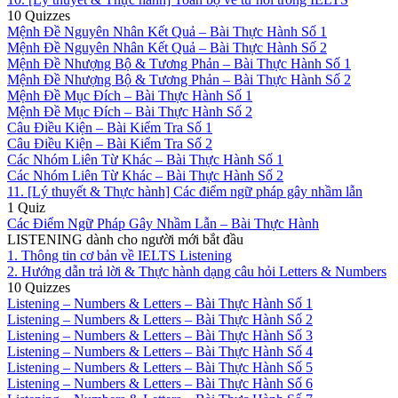
10 Quizzes
Mệnh Đề Nguyên Nhân Kết Quả – Bài Thực Hành Số 1
Mệnh Đề Nguyên Nhân Kết Quả – Bài Thực Hành Số 2
Mệnh Đề Nhượng Bộ & Tương Phản – Bài Thực Hành Số 1
Mệnh Đề Nhượng Bộ & Tương Phản – Bài Thực Hành Số 2
Mệnh Đề Mục Đích – Bài Thực Hành Số 1
Mệnh Đề Mục Đích – Bài Thực Hành Số 2
Câu Điều Kiện – Bài Kiểm Tra Số 1
Câu Điều Kiện – Bài Kiểm Tra Số 2
Các Nhóm Liên Từ Khác – Bài Thực Hành Số 1
Các Nhóm Liên Từ Khác – Bài Thực Hành Số 2
11. [Lý thuyết & Thực hành] Các điểm ngữ pháp gây nhầm lẫn
1 Quiz
Các Điểm Ngữ Pháp Gây Nhầm Lẫn – Bài Thực Hành
LISTENING dành cho người mới bắt đầu
1. Thông tin cơ bản về IELTS Listening
2. Hướng dẫn trả lời & Thực hành dạng câu hỏi Letters & Numbers
10 Quizzes
Listening – Numbers & Letters – Bài Thực Hành Số 1
Listening – Numbers & Letters – Bài Thực Hành Số 2
Listening – Numbers & Letters – Bài Thực Hành Số 3
Listening – Numbers & Letters – Bài Thực Hành Số 4
Listening – Numbers & Letters – Bài Thực Hành Số 5
Listening – Numbers & Letters – Bài Thực Hành Số 6