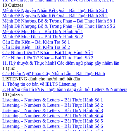
10 Quizzes
Mệnh Đề Nguyên Nhân Kết Quả – Bài Thực Hành Số 1
Mệnh Đề Nguyên Nhân Kết Quả – Bài Thực Hành Số 2
Mệnh Đề Nhượng Bộ & Tương Phản – Bài Thực Hành Số 1
Mệnh Đề Nhượng Bộ & Tương Phản – Bài Thực Hành Số 2
Mệnh Đề Mục Đích – Bài Thực Hành Số 1
Mệnh Đề Mục Đích – Bài Thực Hành Số 2
Câu Điều Kiện – Bài Kiểm Tra Số 1
Câu Điều Kiện – Bài Kiểm Tra Số 2
Các Nhóm Liên Từ Khác – Bài Thực Hành Số 1
Các Nhóm Liên Từ Khác – Bài Thực Hành Số 2
11. [Lý thuyết & Thực hành] Các điểm ngữ pháp gây nhầm lẫn
1 Quiz
Các Điểm Ngữ Pháp Gây Nhầm Lẫn – Bài Thực Hành
LISTENING dành cho người mới bắt đầu
1. Thông tin cơ bản về IELTS Listening
2. Hướng dẫn trả lời & Thực hành dạng câu hỏi Letters & Numbers
10 Quizzes
Listening – Numbers & Letters – Bài Thực Hành Số 1
Listening – Numbers & Letters – Bài Thực Hành Số 2
Listening – Numbers & Letters – Bài Thực Hành Số 3
Listening – Numbers & Letters – Bài Thực Hành Số 4
Listening – Numbers & Letters – Bài Thực Hành Số 5
Listening – Numbers & Letters – Bài Thực Hành Số 6