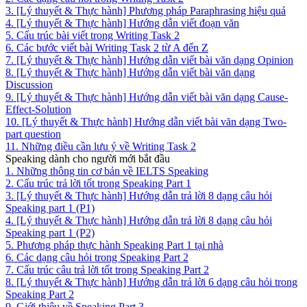
3. [Lý thuyết & Thực hành] Phương pháp Paraphrasing hiệu quả
4. [Lý thuyết & Thực hành] Hướng dẫn viết đoạn văn
5. Cấu trúc bài viết trong Writing Task 2
6. Các bước viết bài Writing Task 2 từ A đến Z
7. [Lý thuyết & Thực hành] Hướng dẫn viết bài văn dạng Opinion
8. [Lý thuyết & Thực hành] Hướng dẫn viết bài văn dạng
Discussion
9. [Lý thuyết & Thực hành] Hướng dẫn viết bài văn dạng Cause-
Effect-Solution
10. [Lý thuyết & Thực hành] Hướng dẫn viết bài văn dạng Two-
part question
11. Những điều cần lưu ý về Writing Task 2
Speaking dành cho người mới bắt đầu
1. Những thông tin cơ bản về IELTS Speaking
2. Cấu trúc trả lời tốt trong Speaking Part 1
3. [Lý thuyết & Thực hành] Hướng dẫn trả lời 8 dạng câu hỏi
Speaking part 1 (P1)
4. [Lý thuyết & Thực hành] Hướng dẫn trả lời 8 dạng câu hỏi
Speaking part 1 (P2)
5. Phương pháp thực hành Speaking Part 1 tại nhà
6. Các dạng câu hỏi trong Speaking Part 2
7. Cấu trúc câu trả lời tốt trong Speaking Part 2
8. [Lý thuyết & Thực hành] Hướng dẫn trả lời 6 dạng câu hỏi trong
Speaking Part 2
9. Giới thiệu về Speaking Part 3