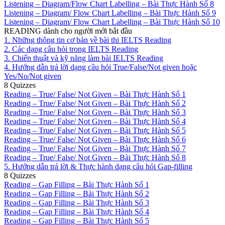
Listening – Diagram/Flow Chart Labelling – Bài Thực Hành Số 8
Listening – Diagram/ Flow Chart Labelling – Bài Thực Hành Số 9
Listening – Diagram/ Flow Chart Labelling – Bài Thực Hành Số 10
READING dành cho người mới bắt đầu
1. Những thông tin cơ bản về bài thi IELTS Reading
2. Các dạng câu hỏi trong IELTS Reading
3. Chiến thuật và kỹ năng làm bài IELTS Reading
4. Hướng dẫn trả lời dạng câu hỏi True/False/Not given hoặc
Yes/No/Not given
8 Quizzes
Reading – True/ False/ Not Given – Bài Thực Hành Số 1
Reading – True/ False/ Not Given – Bài Thực Hành Số 2
Reading – True/ False/ Not Given – Bài Thực Hành Số 3
Reading – True/ False/ Not Given – Bài Thực Hành Số 4
Reading – True/ False/ Not Given – Bài Thực Hành Số 5
Reading – True/ False/ Not Given – Bài Thực Hành Số 6
Reading – True/ False/ Not Given – Bài Thực Hành Số 7
Reading – True/ False/ Not Given – Bài Thực Hành Số 8
5. Hướng dẫn trả lời & Thực hành dạng câu hỏi Gap-filling
8 Quizzes
Reading – Gap Filling – Bài Thực Hành Số 1
Reading – Gap Filling – Bài Thực Hành Số 2
Reading – Gap Filling – Bài Thực Hành Số 3
Reading – Gap Filling – Bài Thực Hành Số 4
Reading – Gap Filling – Bài Thực Hành Số 5