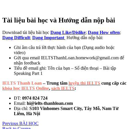
Tài liệu bài học và Hướng dẫn nộp bài
Download tài liệu bài học
Dạng Like/Dislike
;
Dạng How often
;
Dạng Difficult
;
Dạng Important
Hướng dẫn nộp bài:
Ghi âm câu trả lời thực hành của bạn (Dạng audio hoặc
video)
Gửi qua email
IELTSThanhLoan.homework@gmail.com
để
nhận feedback
Tiêu đề email ghi: Tên của bạn – Số điện thoại – Bài tập
Speaking Part 1
IELTS Thanh Loan
– Trung tâm
luyện thi IELTS
cung cấp các
khóa học IELTS Online
,
sách IELTS
:
ĐT:
0974 824 724
Email:
hi@ielts-thanhloan.com
Địa chỉ:
S103 Vinhomes Smart City, Tây Mỗ, Nam Từ
Liêm, Hà Nội
Previous BÀI HỌC
Back to Course