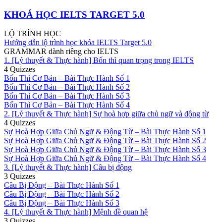
KHOÁ HỌC IELTS TARGET 5.0
LỘ TRÌNH HỌC
Hướng dẫn lộ trình học khóa IELTS Target 5.0
GRAMMAR dành riêng cho IELTS
1. [Lý thuyết & Thực hành] Bốn thì quan trọng trong IELTS
4 Quizzes
Bốn Thì Cơ Bản – Bài Thực Hành Số 1
Bốn Thì Cơ Bản – Bài Thực Hành Số 2
Bốn Thì Cơ Bản – Bài Thực Hành Số 3
Bốn Thì Cơ Bản – Bài Thực Hành Số 4
2. [Lý thuyết & Thực hành] Sự hoà hợp giữa chủ ngữ và động từ
4 Quizzes
Sự Hoà Hợp Giữa Chủ Ngữ & Động Từ – Bài Thực Hành Số 1
Sự Hoà Hợp Giữa Chủ Ngữ & Động Từ – Bài Thực Hành Số 2
Sự Hoà Hợp Giữa Chủ Ngữ & Động Từ – Bài Thực Hành Số 3
Sự Hoà Hợp Giữa Chủ Ngữ & Động Từ – Bài Thực Hành Số 4
3. [Lý thuyết & Thực hành] Câu bị động
3 Quizzes
Câu Bị Động – Bài Thực Hành Số 1
Câu Bị Động – Bài Thực Hành Số 2
Câu Bị Động – Bài Thực Hành Số 3
4. [Lý thuyết & Thực hành] Mệnh đề quan hệ
3 Quizzes