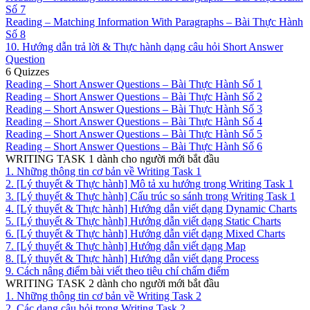
Số 7
Reading – Matching Information With Paragraphs – Bài Thực Hành
Số 8
10. Hướng dẫn trả lời & Thực hành dạng câu hỏi Short Answer
Question
6 Quizzes
Reading – Short Answer Questions – Bài Thực Hành Số 1
Reading – Short Answer Questions – Bài Thực Hành Số 2
Reading – Short Answer Questions – Bài Thực Hành Số 3
Reading – Short Answer Questions – Bài Thực Hành Số 4
Reading – Short Answer Questions – Bài Thực Hành Số 5
Reading – Short Answer Questions – Bài Thực Hành Số 6
WRITING TASK 1 dành cho người mới bắt đầu
1. Những thông tin cơ bản về Writing Task 1
2. [Lý thuyết & Thực hành] Mô tả xu hướng trong Writing Task 1
3. [Lý thuyết & Thực hành] Cấu trúc so sánh trong Writing Task 1
4. [Lý thuyết & Thực hành] Hướng dẫn viết dạng Dynamic Charts
5. [Lý thuyết & Thực hành] Hướng dẫn viết dạng Static Charts
6. [Lý thuyết & Thực hành] Hướng dẫn viết dạng Mixed Charts
7. [Lý thuyết & Thực hành] Hướng dẫn viết dạng Map
8. [Lý thuyết & Thực hành] Hướng dẫn viết dạng Process
9. Cách nâng điểm bài viết theo tiêu chí chấm điểm
WRITING TASK 2 dành cho người mới bắt đầu
1. Những thông tin cơ bản về Writing Task 2
2. Các dạng câu hỏi trong Writing Task 2