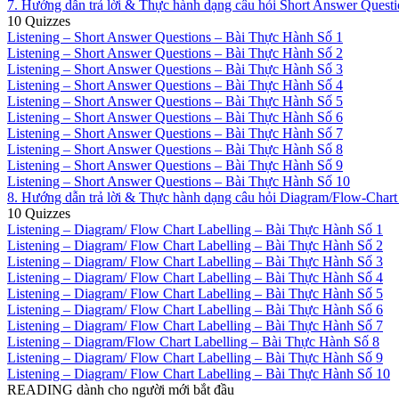
7. Hướng dẫn trả lời & Thực hành dạng câu hỏi Short Answer Quest
10 Quizzes
Listening – Short Answer Questions – Bài Thực Hành Số 1
Listening – Short Answer Questions – Bài Thực Hành Số 2
Listening – Short Answer Questions – Bài Thực Hành Số 3
Listening – Short Answer Questions – Bài Thực Hành Số 4
Listening – Short Answer Questions – Bài Thực Hành Số 5
Listening – Short Answer Questions – Bài Thực Hành Số 6
Listening – Short Answer Questions – Bài Thực Hành Số 7
Listening – Short Answer Questions – Bài Thực Hành Số 8
Listening – Short Answer Questions – Bài Thực Hành Số 9
Listening – Short Answer Questions – Bài Thực Hành Số 10
8. Hướng dẫn trả lời & Thực hành dạng câu hỏi Diagram/Flow-Chart
10 Quizzes
Listening – Diagram/ Flow Chart Labelling – Bài Thực Hành Số 1
Listening – Diagram/ Flow Chart Labelling – Bài Thực Hành Số 2
Listening – Diagram/ Flow Chart Labelling – Bài Thực Hành Số 3
Listening – Diagram/ Flow Chart Labelling – Bài Thực Hành Số 4
Listening – Diagram/ Flow Chart Labelling – Bài Thực Hành Số 5
Listening – Diagram/ Flow Chart Labelling – Bài Thực Hành Số 6
Listening – Diagram/ Flow Chart Labelling – Bài Thực Hành Số 7
Listening – Diagram/Flow Chart Labelling – Bài Thực Hành Số 8
Listening – Diagram/ Flow Chart Labelling – Bài Thực Hành Số 9
Listening – Diagram/ Flow Chart Labelling – Bài Thực Hành Số 10
READING dành cho người mới bắt đầu