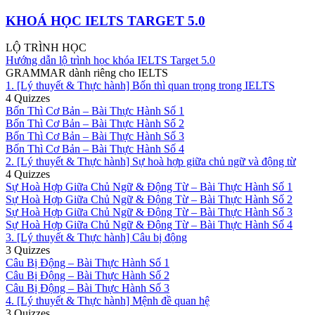
KHOÁ HỌC IELTS TARGET 5.0
LỘ TRÌNH HỌC
Hướng dẫn lộ trình học khóa IELTS Target 5.0
GRAMMAR dành riêng cho IELTS
1. [Lý thuyết & Thực hành] Bốn thì quan trọng trong IELTS
4 Quizzes
Bốn Thì Cơ Bản – Bài Thực Hành Số 1
Bốn Thì Cơ Bản – Bài Thực Hành Số 2
Bốn Thì Cơ Bản – Bài Thực Hành Số 3
Bốn Thì Cơ Bản – Bài Thực Hành Số 4
2. [Lý thuyết & Thực hành] Sự hoà hợp giữa chủ ngữ và động từ
4 Quizzes
Sự Hoà Hợp Giữa Chủ Ngữ & Động Từ – Bài Thực Hành Số 1
Sự Hoà Hợp Giữa Chủ Ngữ & Động Từ – Bài Thực Hành Số 2
Sự Hoà Hợp Giữa Chủ Ngữ & Động Từ – Bài Thực Hành Số 3
Sự Hoà Hợp Giữa Chủ Ngữ & Động Từ – Bài Thực Hành Số 4
3. [Lý thuyết & Thực hành] Câu bị động
3 Quizzes
Câu Bị Động – Bài Thực Hành Số 1
Câu Bị Động – Bài Thực Hành Số 2
Câu Bị Động – Bài Thực Hành Số 3
4. [Lý thuyết & Thực hành] Mệnh đề quan hệ
3 Quizzes