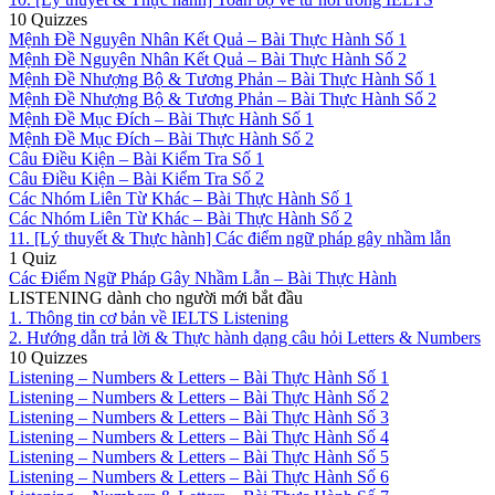
10 Quizzes
Mệnh Đề Nguyên Nhân Kết Quả – Bài Thực Hành Số 1
Mệnh Đề Nguyên Nhân Kết Quả – Bài Thực Hành Số 2
Mệnh Đề Nhượng Bộ & Tương Phản – Bài Thực Hành Số 1
Mệnh Đề Nhượng Bộ & Tương Phản – Bài Thực Hành Số 2
Mệnh Đề Mục Đích – Bài Thực Hành Số 1
Mệnh Đề Mục Đích – Bài Thực Hành Số 2
Câu Điều Kiện – Bài Kiểm Tra Số 1
Câu Điều Kiện – Bài Kiểm Tra Số 2
Các Nhóm Liên Từ Khác – Bài Thực Hành Số 1
Các Nhóm Liên Từ Khác – Bài Thực Hành Số 2
11. [Lý thuyết & Thực hành] Các điểm ngữ pháp gây nhầm lẫn
1 Quiz
Các Điểm Ngữ Pháp Gây Nhầm Lẫn – Bài Thực Hành
LISTENING dành cho người mới bắt đầu
1. Thông tin cơ bản về IELTS Listening
2. Hướng dẫn trả lời & Thực hành dạng câu hỏi Letters & Numbers
10 Quizzes
Listening – Numbers & Letters – Bài Thực Hành Số 1
Listening – Numbers & Letters – Bài Thực Hành Số 2
Listening – Numbers & Letters – Bài Thực Hành Số 3
Listening – Numbers & Letters – Bài Thực Hành Số 4
Listening – Numbers & Letters – Bài Thực Hành Số 5
Listening – Numbers & Letters – Bài Thực Hành Số 6