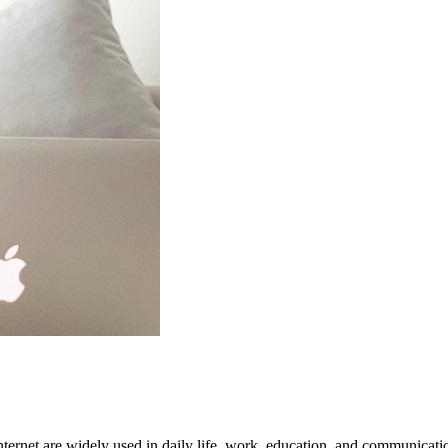
nternet are widely used in daily life, work, education, and communicati