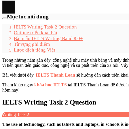
Mục lục nội dung
IELTS Writing Task 2 Question
Outline triển khai bài
Bài mẫu IELTS Writing Band 8.0+
Từ vựng ghi điểm
Lược dịch tiếng Việt
Trong những năm gần đây, công nghệ như máy tính bảng và máy tính
vì liên quan đến giáo dục, công nghệ và sự phát triển của xã hội. Vậ
Bài viết dưới đây,
IELTS Thanh Loan
sẽ hướng dẫn cách triển kha
Tham khảo ngay
khóa học IELTS
tại IELTS Thanh Loan để được hướ
hôm nay!
IELTS Writing Task 2 Question
Writing Task 2
The use of technology, such as tablets and laptops, in schools is in