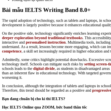
Bài mẫu IELTS Writing Band 8.0+
The rapid adoption of technology, such as tablets and laptops, in sch
development is largely positive because it enhances educational qualit
On the positive side, technology significantly enriches learning exper
deeper exploration beyond traditional textbooks
. This accessibili
interactive and
personalised instruction
. Multimedia tools, including
understand. As a result, lessons become more engaging, which can i
competence
, a skill set increasingly required in higher education an
Admittedly, some critics highlight potential drawbacks. Excessive scr
technology itself. Schools can mitigate such risks by
setting screen-ti
schools leads to the
digital divide
, as students in disadvantaged areas
than an inherent flaw in educational technology. With targeted govern
worsening it.
In conclusion, although the integration of tablets and laptops in schoo
Therefore, this trend should be regarded as a positive and
progressive
Bạn đang chuẩn bị cho kì thi IELTS?
Học IELTS Online qua ZOOM, bức band thần tốc