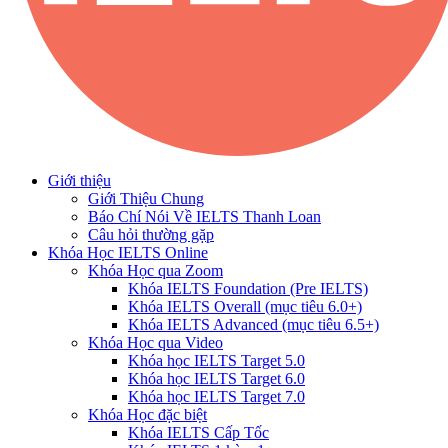
Giới thiệu
Giới Thiệu Chung
Báo Chí Nói Về IELTS Thanh Loan
Câu hỏi thường gặp
Khóa Học IELTS Online
Khóa Học qua Zoom
Khóa IELTS Foundation (Pre IELTS)
Khóa IELTS Overall (mục tiêu 6.0+)
Khóa IELTS Advanced (mục tiêu 6.5+)
Khóa Học qua Video
Khóa học IELTS Target 5.0
Khóa học IELTS Target 6.0
Khóa học IELTS Target 7.0
Khóa Học đặc biệt
Khóa IELTS Cấp Tốc