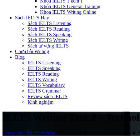
Khóa IELTS 1 kèm 1
Khóa IELTS General Training
Khoá IELTS Writing Online
Sách IELTS Hay
Sách IELTS Listening
Sách IELTS Reading
Sách IELTS Speaking
Sách IELTS Writing
Sách từ vựng IELTS
Chữa bài Writing
Blog
IELTS Listening
IELTS Speaking
IELTS Reading
IELTS Writing
IELTS Vocabulary
IELTS Grammar
Review sách IELTS
Kinh nghiệm
IELTS Writing Task 2 – Technol
Trang chủ
/
IELTS Writing
/
IELTS Writing Task 2 – Technology in 