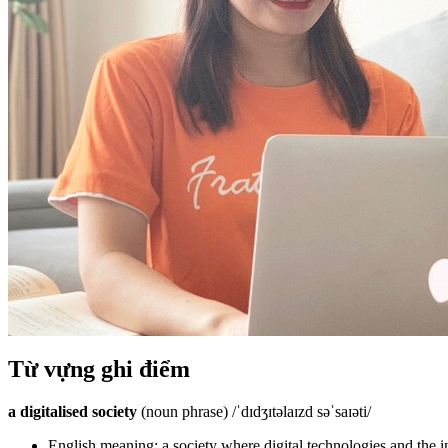
Từ vựng ghi điểm
a digitalised society
(noun phrase) /ˈdɪdʒɪtəlaɪzd səˈsaɪəti/
English meaning: a society where digital technologies and the i