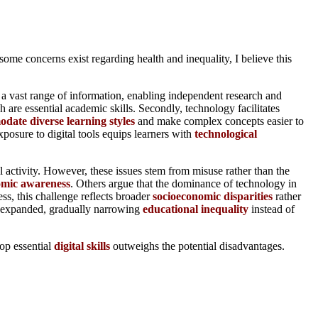
me concerns exist regarding health and inequality, I believe this
o a vast range of information, enabling independent research and
h are essential academic skills. Secondly, technology facilitates
date diverse learning styles
and make complex concepts easier to
exposure to digital tools equips learners with
technological
l activity. However, these issues stem from misuse rather than the
mic awareness
. Others argue that the dominance of technology in
ss, this challenge reflects broader
socioeconomic disparities
rather
be expanded, gradually narrowing
educational inequality
instead of
lop essential
digital skills
outweighs the potential disadvantages.