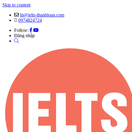
Skip to content
hi@ielts-thanhloan.com
0974824724
Follow:
Đăng nhập