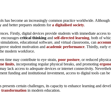
ools has become an increasingly common practice worldwide. Although so
y and better prepares students for
a digitalised society
.
iences. Firstly, digital devices provide students with immediate access t
ty encourages
critical thinking
and
self-directed learning
, both of whic
 simulations, educational software, and virtual classrooms, can
accommo
mprove student motivation and
academic performance
. Thirdly, early 
d the modern workforce.
een time may contribute to eye strain,
poor posture
, or reduced physica
me limits
, incorporating regular physical breaks, and promoting
ergono
 may lack access to adequate devices or internet connectivity. Neverthele
ment funding and institutional investment, access to digital tools can 
ls presents certain challenges, its capacity to enhance learning and deve
 transformation
in modern education.