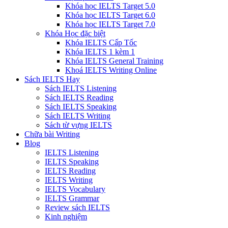
Khóa học IELTS Target 5.0
Khóa học IELTS Target 6.0
Khóa học IELTS Target 7.0
Khóa Học đặc biệt
Khóa IELTS Cấp Tốc
Khóa IELTS 1 kèm 1
Khóa IELTS General Training
Khoá IELTS Writing Online
Sách IELTS Hay
Sách IELTS Listening
Sách IELTS Reading
Sách IELTS Speaking
Sách IELTS Writing
Sách từ vựng IELTS
Chữa bài Writing
Blog
IELTS Listening
IELTS Speaking
IELTS Reading
IELTS Writing
IELTS Vocabulary
IELTS Grammar
Review sách IELTS
Kinh nghiệm