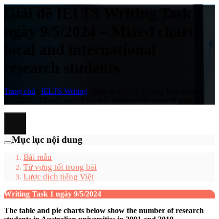
Giải đề IELTS Writing Task 1
ngày 9/5/2024 – Mixed charts
local and international
research students
Trang chủ
/
IELTS Writing
/
Giải đề IELTS Writing Task 1 ngày
9/5/2024 – Mixed charts local and international research students
Mục lục nội dung
Bài mẫu
Từ vựng tốt trong bài
Lược dịch tiếng Việt
Writing Task 1 ngày 9/5/2024
The table and pie charts below show the number of research