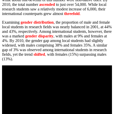
2010, the total number
ascended
to just over 54,000. While local
research students saw a relatively modest increase of 6,000, their
international counterparts grew almost
threefold
.
Examining
gender distribution
, the proportion of male and female
local students in research fields was nearly balanced in 2001, at 44%
and 43%, respectively. Among international students, however, there
was a marked
gender disparity
, with males at 9% and females at
4%. By 2010, the gender gap among local students had slightly
widened, with males comprising 38% and females 35%. A similar
gap of 3% was observed among international students in research
fields, yet the trend
shifted
,
with females (15%) surpassing males
(13%).