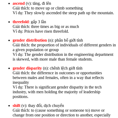
ascend
(v): tăng, đi lên
Giải thích: to move up or climb something
Ví dụ: They slowly ascended the steep path up the mountain.
threefold
:
gấp 3 lần
Giải thích: three times as big or as much
Ví dụ: Prices have risen threefold.
gender distribution
(n): phân bổ giới tính
Giải thích: the proportion of individuals of different genders in
a given population or group
Ví dụ: The gender distribution in the engineering department
is skewed, with more male than female students.
gender disparity
(n): chênh lệch giới tính
Giải thích: the difference in outcomes or opportunities
between males and females, often in a way that reflects
inequality
Ví dụ: There is significant gender disparity in the tech
industry, with men holding the majority of leadership
positions.
shift
(v): thay đổi, dịch chuyển
Giải thích: to (cause something or someone to) move or
change from one position or direction to another, especially