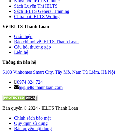
Khóa học IELTS Online
Sách Luyện Thi IELTS
Sách IELTS General Training
Chữa bài IELTS Writing
Về IELTS Thanh Loan
Giới thiệu
Báo chí nói về IELTS Thanh Loan
Câu hỏi thường gặp
Liên hệ
Thông tin liên hệ
S103 Vinhomes Smart City, Tây Mỗ, Nam Từ Liêm, Hà Nội
0974 824 724
hi@ielts-thanhloan.com
Bản quyền © 2024 - IELTS Thanh Loan
Chính sách bảo mật
Quy định sử dụng
Bản quyền nội dung