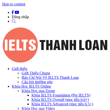
Skip to content
Đăng nhập
Giới thiệu
Giới Thiệu Chung
Báo Chí Nói Về IELTS Thanh Loan
Câu hỏi thường gặp
Khóa Học IELTS Online
Khóa Học qua Zoom
Khóa IELTS Foundation (Pre IELTS)
Khóa IELTS Overall (mục tiêu 6.0+)
Khóa IELTS Advanced (mục tiêu 6.5+)
Khóa Học qua Video