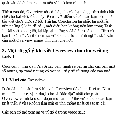
quát vấn đề ở tầm cao hơn nên sẽ khó hơn rất nhiều.
Thêm vào đó, Overview tốt có thể giúp các bạn tăng thêm tính chặt
chẽ cho bài viết, điều này sẽ cứu vớt điểm số của các bạn nếu như
bài viết chưa thực sự tốt. Trái lại, Conclusion lại nhắc lại một lần
nữa những ý kiến đã nêu, một điều bạn không nên làm trong Task
1. Bài viết không tốt, lại lặp lại những ý đã đưa ra sẽ khiến điểm của
bạn bị kém đi. Vì thế nên, so với Conclusion, mình nghĩ task 1 vẫn
cần một Overview mang tính chặt chẽ hơn.
3. Một số gợi ý khi viết Overview cho cho writing
task 1
Cuối cùng, như đã hứa với các bạn, mình sẽ bật mí cho các bạn một
số những tip “nhỏ nhưng có võ” sau đây để sử dụng các bạn nhé.
3.1. Vị trí của Overview
Điều đầu tiên cần lưu ý khi viết Overview đó chính là vị trí. Như
mình đã chia sẻ, vị trí được cho là “đắc địa” nhất cho phần
Overview chính là ở sau đoạn mở bài, như thế vừa dễ cho các bạn
phát triển ý vừa không làm mất đi tính thống nhất của toàn bài.
Các bạn có thể xem lại vị trí đó ở trong video sau: