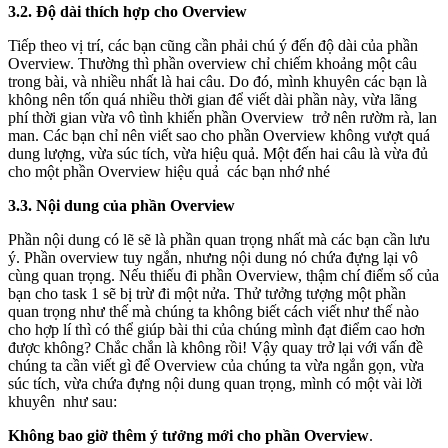
3.2. Độ dài thích hợp cho Overview
Tiếp theo vị trí, các bạn cũng cần phải chú ý đến độ dài của phần
Overview. Thường thì phần overview chỉ chiếm khoảng một câu
trong bài, và nhiều nhất là hai câu. Do đó, mình khuyên các bạn là
không nên tốn quá nhiều thời gian để viết dài phần này, vừa lãng
phí thời gian vừa vô tình khiến phần Overview trở nên rườm rà, lan
man. Các bạn chỉ nên viết sao cho phần Overview không vượt quá
dung lượng, vừa súc tích, vừa hiệu quả. Một đến hai câu là vừa đủ
cho một phần Overview hiệu quả các bạn nhớ nhé
3.3. Nội dung của phần Overview
Phần nội dung có lẽ sẽ là phần quan trọng nhất mà các bạn cần lưu
ý. Phần overview tuy ngắn, nhưng nội dung nó chứa đựng lại vô
cùng quan trọng. Nếu thiếu đi phần Overview, thậm chí điểm số của
bạn cho task 1 sẽ bị trừ đi một nửa. Thử tưởng tượng một phần
quan trọng như thế mà chúng ta không biết cách viết như thế nào
cho hợp lí thì có thể giúp bài thi của chúng mình đạt điểm cao hơn
được không? Chắc chắn là không rồi! Vậy quay trở lại với vấn đề
chúng ta cần viết gì để Overview của chúng ta vừa ngắn gọn, vừa
súc tích, vừa chứa đựng nội dung quan trọng, mình có một vài lời
khuyên như sau:
Không bao giờ thêm ý tưởng mới cho phần Overview
.