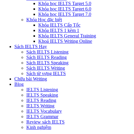
Khóa học IELTS Target 5.0
Khóa học IELTS Target 6.0
Khóa học IELTS Target 7.0
Khóa Học đặc biệt
Khóa IELTS Cấp Tốc
Khóa IELTS 1 kèm 1
Khóa IELTS General Training
Khoá IELTS Writing Online
Sách IELTS Hay
Sách IELTS Listening
Sách IELTS Reading
Sách IELTS Speaking
Sách IELTS Writing
Sách từ vựng IELTS
Chữa bài Writing
Blog
IELTS Listening
IELTS Speaking
IELTS Reading
IELTS Writing
IELTS Vocabulary
IELTS Grammar
Review sách IELTS
Kinh nghiệm