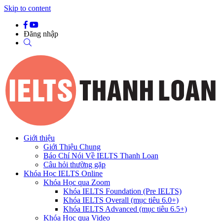
Skip to content
Đăng nhập
Giới thiệu
Giới Thiệu Chung
Báo Chí Nói Về IELTS Thanh Loan
Câu hỏi thường gặp
Khóa Học IELTS Online
Khóa Học qua Zoom
Khóa IELTS Foundation (Pre IELTS)
Khóa IELTS Overall (mục tiêu 6.0+)
Khóa IELTS Advanced (mục tiêu 6.5+)
Khóa Học qua Video