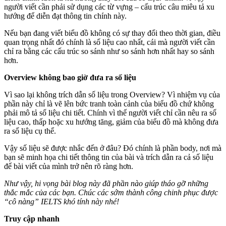
người viết cần phải sử dụng các từ vựng – cấu trúc câu miêu tả xu
hướng để diễn đạt thông tin chính này.
Nếu bạn đang viết biểu đồ không có sự thay đổi theo thời gian, điều
quan trọng nhất đó chính là số liệu cao nhất, cái mà người viết cần
chỉ ra bằng các cấu trúc so sánh như so sánh hơn nhất hay so sánh
hơn.
Overview không bao giờ đưa ra số liệu
Vì sao lại không trích dẫn số liệu trong Overview? Vì nhiệm vụ của
phần này chỉ là vẽ lên bức tranh toàn cảnh của biểu đồ chứ không
phải mô tả số liệu chi tiết. Chính vì thế người viết chỉ cần nêu ra số
liệu cao, thấp hoặc xu hướng tăng, giảm của biểu đồ mà không đưa
ra số liệu cụ thể.
Vậy số liệu sẽ được nhắc đến ở đâu? Đó chính là phần body, nơi mà
bạn sẽ minh họa chi tiết thông tin của bài và trích dẫn ra cả số liệu
để bài viết của mình trở nên rõ ràng hơn.
Như vậy, hi vọng bài blog này đã phần nào giúp tháo gỡ những
thắc mắc của các bạn. Chúc các sớm thành công chinh phục được
“cô nàng” IELTS khó tính này nhé!
Truy cập nhanh