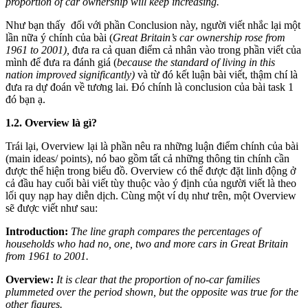
proportion of car ownership will keep increasing.
Như bạn thấy đối với phần Conclusion này, người viết nhắc lại một
lần nữa ý chính của bài (
Great Britain’s car ownership rose from
1961 to 2001),
đưa ra cả quan điểm cả nhân
vào trong phần viết của
mình để đưa ra đánh giá (
because the standard of living in this
nation improved significantly)
và từ đó kết luận bài viết, thậm chí là
đưa ra dự đoán về tương lai. Đó chính là conclusion của bài task 1
đó bạn ạ.
1.2. Overview là gì?
Trái lại, Overview lại là phần nêu ra những luận điểm chính của bài
(main ideas/ points), nó bao gồm tất cả những thông tin chính cần
được thể hiện trong biểu đồ. Overview có thể được đặt linh động ở
cả đầu hay cuối bài viết tùy thuộc vào ý định của người viết là theo
lối quy nạp hay diễn dịch. Cùng một ví dụ như trên, một Overview
sẽ được viết như sau:
Introduction:
The line graph compares the percentages of
households who had no, one, two and more cars in Great Britain
from 1961 to 2001.
Overview:
It is clear that the proportion of no-car families
plummeted over the period shown, but the opposite was true for the
other figures.