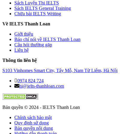
Sách Luyện Thi IELTS
Sách IELTS General Training
Chữa bài IELTS Writing
Về IELTS Thanh Loan
Giới thiệu
Báo chí nói về IELTS Thanh Loan
Câu hỏi thường gặp
Liên hệ
Thông tin liên hệ
S103 Vinhomes Smart City, Tây Mỗ, Nam Từ Liêm, Hà Nội
0974 824 724
hi@ielts-thanhloan.com
Bản quyền © 2024 - IELTS Thanh Loan
Chính sách bảo mật
Quy định sử dụng
Bản quyền nội dung
Hướng dẫn thanh toán