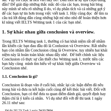
đắn? Để giải đáp những thắc mắc đó của các bạn, trong bài blog
này mình sẽ nêu rõ những lí do, ví dụ phân tích và cả những gợi ý
để các bạn tự tin hơn trong việc viết task 1. Hãy cùng đọc để tìm ra
câu trả lời đúng đắn cùng những bật mí nho nhỏ để hoàn thiện hơn
kĩ năng viết IELTS Writing task 1 của các bạn nhé.
1. Sự khác nhau giữa conclusion và overview.
Trong IELTS Writing task 1, thường có hai khái niệm rất dễ nhầm
lẫn khiến các bạn đau đầu đó là Conlusion và Overview. Rất nhiều
bạn còn nhầm lẫn Conclusion cũng là Overview, tuy nhiên hai khái
niệm này là hoàn toàn khác nhau đấy nhé. Để biết chính xác liệu
Conclusion có thực sự cần thiết cho Writing task 1, trước tiên các
bạn hãy cùng mình tìm hiểu về sự khác biệt giữa Overview và
Conclusion nhé.
1.1. Conclusion là gì?
Conclusion là đoạn văn ở cuối bài, nhắc lại các luận điểm đã nêu
trong bài và đưa ra kết luận cuối cùng để kết thúc bài viết. Đối với
Conclusion, bạn có thể đưa ra quan điểm đánh giá, quyết định hay
thậm chí là ý kiến cá nhân. Ví dụ như đối với đề thi task 1 ngày
26.11 như sau: