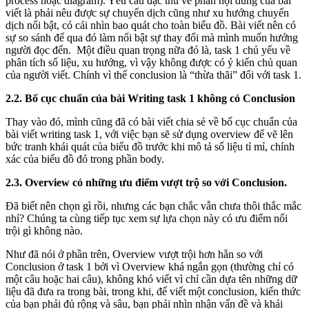
process hoặc diagram). Yêu cầu đặc thù về phần nội dung của bài
viết là phải nêu được sự chuyển dịch cũng như xu hướng chuyển
dịch nổi bật, có cái nhìn bao quát cho toàn biểu đồ. Bài viết nên có
sự so sánh để qua đó làm nổi bật sự thay đổi mà mình muốn hướng
người đọc đến. Một điều quan trọng nữa đó là, task 1 chủ yếu về
phân tích số liệu, xu hướng, vì vậy không được có ý kiến chủ quan
của người viết. Chính vì thế conclusion là “thừa thãi” đối với task 1.
2.2. Bố cục chuẩn của bài Writing task 1 không có Conclusion
Thay vào đó, mình cũng đã có bài viết chia sẻ về bố cục chuẩn của
bài viết writing task 1, với việc bạn sẽ sử dụng overview để vẽ lên
bức tranh khái quát của biểu đồ trước khi mô tả số liệu tỉ mỉ, chính
xác của biểu đồ đó trong phần body.
2.3. Overview có những ưu điểm vượt trộ so với Conclusion.
Đã biết nên chọn gì rồi, nhưng các bạn chắc vẫn chưa thôi thắc mắc
nhỉ? Chúng ta cùng tiếp tục xem sự lựa chọn này có ưu điểm nổi
trội gì không nào.
Như đã nói ở phần trên, Overview vượt trội hơn hẳn so với
Conclusion ở task 1 bởi vì Overview khá ngắn gọn (thường chỉ có
một câu hoặc hai câu), không khó viết vì chỉ cần dựa tên những dữ
liệu đã đưa ra trong bài, trong khi, để viết một conclusion, kiến thức
của bạn phải đủ rộng và sâu, bạn phải nhìn nhận vấn đề và khái