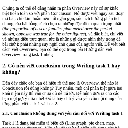
Chúng ta có thể dễ dàng nhận ra phần Overview này có sự khác
biệt hoàn toàn so với phần Conclusion. Nó được viết ngay sau đoạn
mở bài, chỉ đơn thuần nêu rất ngắn gọn, súc tích hướng phân tích
chung của bài bằng cách chọn ra những đặc điểm quan trọng nhất
(
the proportion of no-car families plummeted over the period
shown,
opposite was true for the other figures
), và đặc biệt, chỉ viết
về những điều trực quan, tức là những gì được nhìn thấy trong đề
bài chứ k phải những suy nghĩ chủ quan của người viết. Để viết biết
cách viết Overview, bạn có thể đọc trong bài Hướng dẫn viết
Overview trong task 1 nhé ạ.
2. Có nên viết conclusion trong Writing task 1 hay
không?
Đến đây chắc các bạn đã hiểu rõ thế nào là Overview, thế nào là
Conclusion rồi đúng không? Tuy nhiên, mới chỉ phân biệt giữa hai
khái niệm này thì vẫn chưa đủ để trả lời. Để mình đưa ra cho các
bạn một gợi ý nữa nhé! Đó là hãy chú ý vào yêu cầu nội dung của
từng phần viết task 1 và task 2.
2.1. Conclusion không đúng với yêu cầu đối với Writing task 1
Task 1 là dạng bài miêu tả biểu đồ (Line graph, pie chart, map,