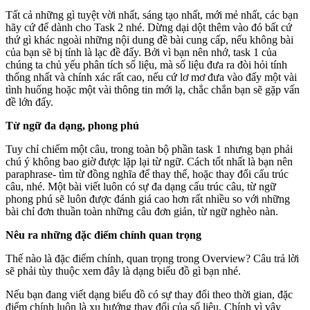
Tất cả những gì tuyệt vời nhất, sáng tạo nhất, mới mẻ nhất, các bạn
hãy cứ để dành cho Task 2 nhé. Dừng dại dột thêm vào đó bất cứ
thứ gì khác ngoài những nội dung đề bài cung cấp, nếu không bài
của bạn sẽ bị tính là lạc đề đấy. Bởi vì bạn nên nhớ, task 1 của
chúng ta chủ yếu phân tích số liệu, mà số liệu đưa ra đòi hỏi tính
thống nhất và chính xác rất cao, nếu cứ lơ mơ đưa vào đấy một vài
tình huống hoặc một vài thông tin mới lạ, chắc chắn bạn sẽ gặp vấn
đề lớn đấy.
Từ ngữ đa dạng, phong phú
Tuy chỉ chiếm một câu, trong toàn bộ phần task 1 nhưng bạn phải
chú ý không bao giờ được lặp lại từ ngữ. Cách tốt nhất là bạn nên
paraphrase- tìm từ đồng nghĩa để thay thế, hoặc thay đổi cấu trúc
câu, nhé. Một bài viết luôn có sự đa dạng cấu trúc câu, từ ngữ
phong phú sẽ luôn được đánh giá cao hơn rất nhiều so với những
bài chỉ đơn thuần toàn những câu đơn giản, từ ngữ nghèo nàn.
Nêu ra những đặc điểm chính quan trọng
Thế nào là đặc điểm chính, quan trọng trong Overview? Câu trả lời
sẽ phải tùy thuộc xem đây là dạng biểu đồ gì bạn nhé.
Nếu bạn đang viết dạng biểu đồ có sự thay đổi theo thời gian, đặc
điểm chính luôn là xu hướng thay đổi của số liệu. Chính vì vậy