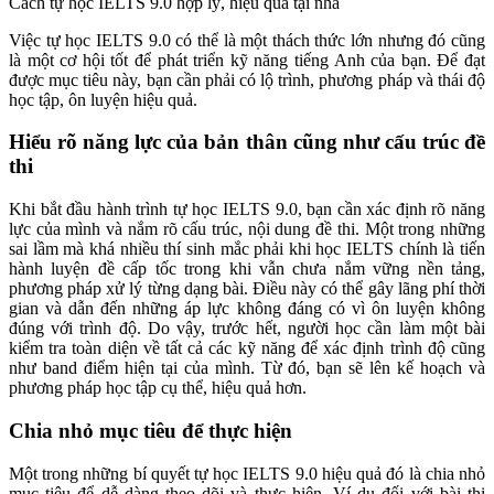
Cách tự học IELTS 9.0 hợp lý, hiệu quả tại nhà
Việc tự học IELTS 9.0 có thể là một thách thức lớn nhưng đó cũng
là một cơ hội tốt để phát triển kỹ năng tiếng Anh của bạn. Để đạt
được mục tiêu này, bạn cần phải có lộ trình, phương pháp và thái độ
học tập, ôn luyện hiệu quả.
Hiểu rõ năng lực của bản thân cũng như cấu trúc đề
thi
Khi bắt đầu hành trình tự học IELTS 9.0, bạn cần xác định rõ năng
lực của mình và nắm rõ cấu trúc, nội dung đề thi. Một trong những
sai lầm mà khá nhiều thí sinh mắc phải khi học IELTS chính là tiến
hành luyện đề cấp tốc trong khi vẫn chưa nắm vững nền tảng,
phương pháp xử lý từng dạng bài. Điều này có thể gây lãng phí thời
gian và dẫn đến những áp lực không đáng có vì ôn luyện không
đúng với trình độ. Do vậy, trước hết, người học cần làm một bài
kiểm tra toàn diện về tất cả các kỹ năng để xác định trình độ cũng
như band điểm hiện tại của mình. Từ đó, bạn sẽ lên kế hoạch và
phương pháp học tập cụ thể, hiệu quả hơn.
Chia nhỏ mục tiêu để thực hiện
Một trong những bí quyết tự học IELTS 9.0 hiệu quả đó là chia nhỏ
mục tiêu để dễ dàng theo dõi và thực hiện. Ví dụ đối với bài thi