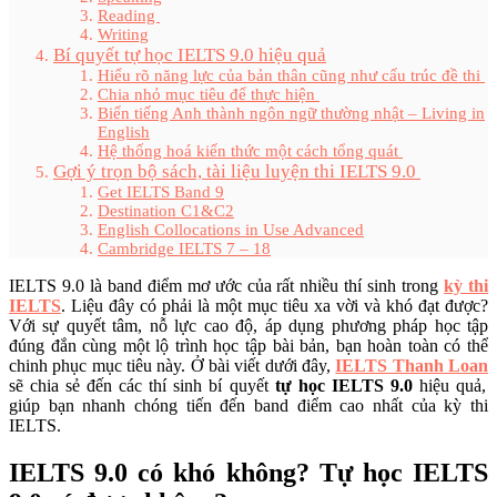
Reading
Writing
Bí quyết tự học IELTS 9.0 hiệu quả
Hiểu rõ năng lực của bản thân cũng như cấu trúc đề thi
Chia nhỏ mục tiêu để thực hiện
Biến tiếng Anh thành ngôn ngữ thường nhật – Living in
English
Hệ thống hoá kiến thức một cách tổng quát
Gợi ý trọn bộ sách, tài liệu luyện thi IELTS 9.0
Get IELTS Band 9
Destination C1&C2
English Collocations in Use Advanced
Cambridge IELTS 7 – 18
IELTS 9.0 là band điểm mơ ước của rất nhiều thí sinh trong
kỳ thi
IELTS
. Liệu đây có phải là một mục tiêu xa vời và khó đạt được?
Với sự quyết tâm, nỗ lực cao độ, áp dụng phương pháp học tập
đúng đắn cùng một lộ trình học tập bài bản, bạn hoàn toàn có thể
chinh phục mục tiêu này. Ở bài viết dưới đây,
IELTS Thanh Loan
sẽ chia sẻ đến các thí sinh bí quyết
tự học IELTS 9.0
hiệu quả,
giúp bạn nhanh chóng tiến đến band điểm cao nhất của kỳ thi
IELTS.
IELTS 9.0 có khó không? Tự học IELTS