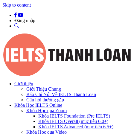
Skip to content
Đăng nhập
Giới thiệu
Giới Thiệu Chung
Báo Chí Nói Về IELTS Thanh Loan
Câu hỏi thường gặp
Khóa Học IELTS Online
Khóa Học qua Zoom
Khóa IELTS Foundation (Pre IELTS)
Khóa IELTS Overall (mục tiêu 6.0+)
Khóa IELTS Advanced (mục tiêu 6.5+)
Khóa Học qua Video