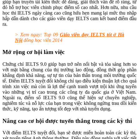
giúp bạn truyền tải kiến thức dễ dàng, giải thích vấn đề rõ ràng, từ
đó hỗ trợ học viên chinh phục điểm số cao nhất. Hơn nữa, nhu cầu
học thi IELTS ngày càng cao cũng hứa hẹn mang lại mức thu nhập
hấp dẫn dành cho các giáo viên dạy IELTS cam kết band điểm đầu
ra.
> Xem ngay: Top 09
Giáo viên dạy IELTS tốt ở Hà
Nội
đông học viên 2014
Mở rộng cơ hội làm việc
Chứng chỉ IELTS 9.0 giúp bạn trở nên nổi bật và tỏa sáng hơn so
với mặt bằng chung của thị trường lao động, đồng thời góp phần
khẳng định khả năng, sự tự tin của bản thân trong môi trường quốc
tế. Điểm IELTS tuyệt đối không chỉ tạo điều kiện thuận lợi cho quá
trình xin việc mà còn là lợi thế cạnh tranh vượt trội khi ứng tuyển
vào những vị trí cao trong các công ty đa quốc gia ở Việt Nam.
Ngoài ra, điểm số IELTS 9.0 cũng thể hiện sự chuyên nghiệp,
nghiêm túc và nỗ lực của bạn trong việc không ngừng trau dồi kiến
thức, kỹ năng, tạo ấn tượng tốt đẹp với nhà tuyển dụng.
Nâng cao cơ hội được tuyển thẳng trong các kỳ thi
Với điểm IELTS tuyệt đối, bạn sẽ được miễn hoàn toàn các kỳ thi,
xét tuyển tiếng Anh thông thường. Điều này đồng nghĩa với việc tiết