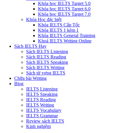
Khóa học IELTS Target 5.0
Khóa học IELTS Target 6.0
Khóa học IELTS Target 7.0
Khóa Học đặc biệt
Khóa IELTS Cấp Tốc
Khóa IELTS 1 kèm 1
Khóa IELTS General Training
Khoá IELTS Writing Online
Sách IELTS Hay
Sách IELTS Listening
Sách IELTS Reading
Sách IELTS Speaking
Sách IELTS Writing
Sách từ vựng IELTS
Chữa bài Writing
Blog
IELTS Listening
IELTS Speaking
IELTS Reading
IELTS Writing
IELTS Vocabulary
IELTS Grammar
Review sách IELTS
Kinh nghiệm