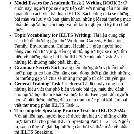
Model Essays for Academic Task 2 Writing BOOK 2:
Ở
cuốn này, người học sẽ được tiếp cận với những câu hỏi liên
quan đến cách viết bài luận IELTS. Sách cũng chia sẻ những
bài mẫu và lưu ý từ ban giám khảo, những lỗi sai thường mắc
phải để người học cải thiện và rút kinh nghiệm ở kỳ thi chính
thức.
Topic Vocabulary for IELTS Writing:
Tài liệu cung cấp
các chủ đề thường gặp như Work and Careers, Education,
Family, Environment, Culture, Health,… giúp người học
nâng cao vốn từ vựng. Bên cạnh đó, người học sẽ được tìm
hiểu về những dạng bài luận IELTS Academic Task 2 và
những lỗi thường mắc phải khi thi.
Grammar Secret:
Sách mang đến những đơn vị kiến thức
ngữ pháp từ cơ bản đến nâng cao, đồng thời phân tích những
lỗi thường gặp và chia sẻ những trợ giúp từ các chuyên gia.
General Training Task 1 Letters:
Tài liệu này cung cấp
những kiểu viết thư phổ biến và các bài tập, mẫu thư dành
cho người học tham khảo và thực hành. Bên cạnh đó, người
học sẽ biết được những điều nên tránh mắc phải khi làm bài
viết thư trong phần IELTS Task 1.
Ten complete Speaking Practice Tests for IELTS 2024:
Với tài liệu này, người học sẽ được tìm hiểu về những chiến
lược làm bài cho phần IELTS Speaking Part 1 – 2 – 3. Ngoài
ra, sách cũng sẽ giải đáp những câu hỏi và thắc mắc về phần
thi IELTS Speaking.