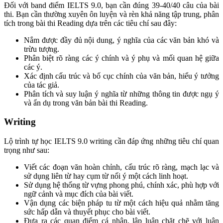
Đối với band điểm IELTS 9.0, bạn cần đúng 39-40/40 câu của bài
thi. Bạn cần thường xuyên ôn luyện và rèn khả năng tập trung, phân
tích trong bài thi Reading dựa trên các tiêu chí sau đây:
Nắm được đầy đủ nội dung, ý nghĩa của các văn bản khó và
trừu tượng.
Phân biệt rõ ràng các ý chính và ý phụ và mối quan hệ giữa
các ý.
Xác định cấu trúc và bố cục chính của văn bản, hiểu ý tưởng
của tác giả.
Phân tích và suy luận ý nghĩa từ những thông tin được ngụ ý
và ẩn dụ trong văn bản bài thi Reading.
Writing
Lộ trình tự học IELTS 9.0 writing cần đáp ứng những tiêu chí quan
trọng như sau:
Viết các đoạn văn hoàn chỉnh, cấu trúc rõ ràng, mạch lạc và
sử dụng liên từ hay cụm từ nối ý một cách linh hoạt.
Sử dụng hệ thống từ vựng phong phú, chính xác, phù hợp với
ngữ cảnh và mục đích của bài viết.
Vận dụng các biện pháp tu từ một cách hiệu quả nhằm tăng
sức hấp dẫn và thuyết phục cho bài viết.
Đưa ra các quan điểm cá nhân, lập luận chặt chẽ với luận