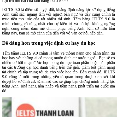
Lợi ích nổi bật của tấm bằng IELTS 9.0
IELTS 9.0 là điểm số tuyệt đối, khẳng định năng lực sử dụng tiếng
Anh xuất sắc, ngang tầm với người bản ngữ và đây cũng chính là
mục tiêu mơ ước của rất nhiều thí sinh. Tấm bằng IELTS 9.0 là
minh chứng rõ ràng nhất cho sự kiên trì và nỗ lực không ngừng
nghỉ cùng niềm đam mê chinh phục tiếng Anh. Khi sở hữu tấm
bằng này, bạn sẽ mở cánh cửa đến với vô vàn cơ hội hấp dẫn.
Dễ dàng hơn trong việc định cư hay du học
Tấm bằng IELTS 9.0 chính là tấm vé thông hành cho hành trình du
học hay với những ai có mong muốn định cư nước ngoài. Bạn sẽ có
nhiều cơ hội nhận được học bổng du học toàn phần hoặc bán phần
tại các trường đại học danh tiếng trên thế giới, giảm bớt gánh nặng
tài chính và tập trung tối đa cho việc học tập. Bên cạnh đó, IELTS
9.0 cũng là một trong những yếu tố quan trọng được xem xét khi
duyệt hồ sơ định cư. Điểm số cao sẽ giúp bạn chứng minh năng lực
tiếng Anh, khả năng hòa nhập và tiềm năng phát triển tại quốc gia
đó.