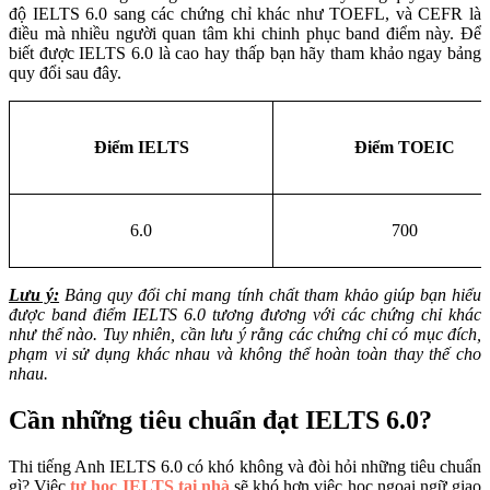
độ IELTS 6.0 sang các chứng chỉ khác như TOEFL, và CEFR là
điều mà nhiều người quan tâm khi chinh phục band điểm này. Để
biết được IELTS 6.0 là cao hay thấp bạn hãy tham khảo ngay bảng
quy đổi sau đây.
Điểm IELTS
Điểm TOEIC
6.0
700
Lưu ý:
Bảng quy đổi chỉ mang tính chất tham khảo giúp bạn hiểu
được band điểm IELTS 6.0 tương đương với các chứng chỉ khác
như thế nào. Tuy nhiên, cần lưu ý rằng các chứng chỉ có mục đích,
phạm vi sử dụng khác nhau và không thể hoàn toàn thay thế cho
nhau.
Cần những tiêu chuẩn đạt IELTS 6.0?
Thi tiếng Anh IELTS 6.0 có khó không và đòi hỏi những tiêu chuẩn
gì? Việc
tự học IELTS tại nhà
sẽ khó hơn việc học ngoại ngữ giao