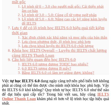
mất gốc
Lộ trình từ 0 – 3.0 cho người mất gốc: Cải thiện phát
âm cơ bản
Lộ trình từ 3.0 – 5.0: Củng cố từ vựng ngữ pháp
Lộ trình từ 5.0 – 6.0: Nâng cao các kỹ năng kèm luyện
đề IELTS
Lưu ý để có lộ trình học IELTS 6.0 hiệu quả tiết kiệm
thời gian
Xác định chính xác khả năng và mục tiêu của bản thân
Lựa chọn phương thức, lộ trình học phù hợp
Lựa chọn khoá luyện thi IELTS 6.0 chất lượng
Khóa học IELTS Overall – Luyện thi IELTS chất lượng
cùng IELTS Thanh Loan
Câu hỏi liên quan đến học IELTS 6.0
IELTS 6.0 tương đương TOEIC bao nhiêu?
6.0 IELTS tương đương B mấy?
Bằng IELTS 6.0 có làm trợ giảng được không?
Việc
tự học IELTS 6.0
đang ngày càng trở nên phổ biến bởi không
phải ai cũng có thể tìm được cho mình một khóa học phù hợp. Vậy
thi IELTS 6.0 khó không? Quy trình tự học IELTS 6.0 như thế nào
để đạt hiệu quả cấp tốc? Trong bài viết sau, hãy cùng
IELTS
Online Thanh Loan
khám phá rõ hơn về lộ trình học tập hiệu quả
nhất.