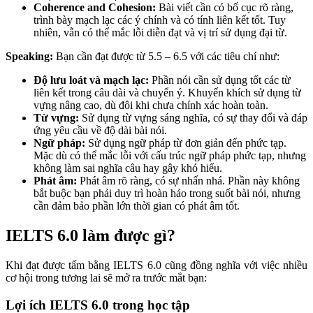
Coherence and Cohesion:
Bài viết cần có bố cục rõ ràng,
trình bày mạch lạc các ý chính và có tính liên kết tốt. Tuy
nhiên, vẫn có thể mắc lỗi diễn đạt và vị trí sử dụng đại từ.
Speaking:
Bạn cần đạt được từ 5.5 – 6.5 với các tiêu chí như:
Độ lưu loát và mạch lạc:
Phần nói cần sử dụng tốt các từ
liên kết trong câu dài và chuyển ý. Khuyến khích sử dụng từ
vựng nâng cao, dù đôi khi chưa chính xác hoàn toàn.
Từ vựng:
Sử dụng từ vựng sáng nghĩa, có sự thay đổi và đáp
ứng yêu cầu về độ dài bài nói.
Ngữ pháp:
Sử dụng ngữ pháp từ đơn giản đến phức tạp.
Mặc dù có thể mắc lỗi với cấu trúc ngữ pháp phức tạp, nhưng
không làm sai nghĩa câu hay gây khó hiểu.
Phát âm:
Phát âm rõ ràng, có sự nhấn nhá. Phần này không
bắt buộc bạn phải duy trì hoàn hảo trong suốt bài nói, nhưng
cần đảm bảo phần lớn thời gian có phát âm tốt.
IELTS 6.0 làm được gì?
Khi đạt được tấm bằng IELTS 6.0 cũng đồng nghĩa với việc nhiều
cơ hội trong tương lai sẽ mở ra trước mắt bạn:
Lợi ích IELTS 6.0 trong học tập