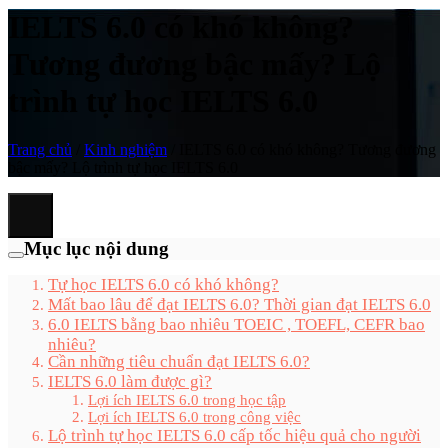
IELTS 6.0 có khó không?
Tương đương bậc mấy? Lộ
trình tự học IELTS 6.0
Trang chủ
/
Kinh nghiệm
/
IELTS 6.0 có khó không? Tương đương
bậc mấy? Lộ trình tự học IELTS 6.0
Mục lục nội dung
Tự học IELTS 6.0 có khó không?
Mất bao lâu để đạt IELTS 6.0? Thời gian đạt IELTS 6.0
6.0 IELTS bằng bao nhiêu TOEIC , TOEFL, CEFR bao
nhiêu?
Cần những tiêu chuẩn đạt IELTS 6.0?
IELTS 6.0 làm được gì?
Lợi ích IELTS 6.0 trong học tập
Lợi ích IELTS 6.0 trong công việc
Lộ trình tự học IELTS 6.0 cấp tốc hiệu quả cho người