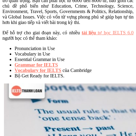
trò quan trọng. Bạn cần phải học từ 6000 đến 8000 từ, bao gồm các
chủ đề phổ biến như Education, Crime, Technology, Science,
Environment, Travel, Sports, Governments & Politics, Relationship,
và Global Issues. Việc có vốn từ vựng phong phú sẽ giúp bạn tự tin
hơn khi giao tiếp và viết bài trong kỳ thi.
Để hỗ trợ cho giai đoạn này, có nhiều
tài liệu
tự học IELTS 6.0
người học có thể tham khảo:
Pronunciation in Use
Vocabulary in Use
Essential Grammar in Use
Grammar for IELTS
Vocabulary for IELTS
của Cambridge
Bộ Get Ready for IELTS.