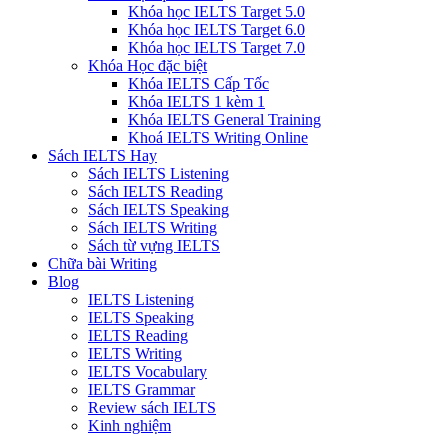
Khóa học IELTS Target 5.0
Khóa học IELTS Target 6.0
Khóa học IELTS Target 7.0
Khóa Học đặc biệt
Khóa IELTS Cấp Tốc
Khóa IELTS 1 kèm 1
Khóa IELTS General Training
Khoá IELTS Writing Online
Sách IELTS Hay
Sách IELTS Listening
Sách IELTS Reading
Sách IELTS Speaking
Sách IELTS Writing
Sách từ vựng IELTS
Chữa bài Writing
Blog
IELTS Listening
IELTS Speaking
IELTS Reading
IELTS Writing
IELTS Vocabulary
IELTS Grammar
Review sách IELTS
Kinh nghiệm