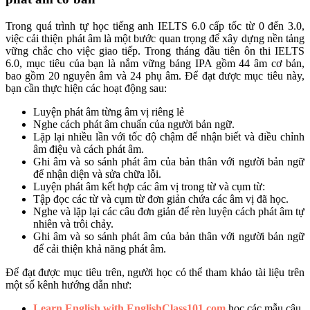
Trong quá trình tự học tiếng anh IELTS 6.0 cấp tốc từ 0 đến 3.0,
việc cải thiện phát âm là một bước quan trọng để xây dựng nền tảng
vững chắc cho việc giao tiếp. Trong tháng đầu tiên ôn thi IELTS
6.0, mục tiêu của bạn là nắm vững bảng IPA gồm 44 âm cơ bản,
bao gồm 20 nguyên âm và 24 phụ âm. Để đạt được mục tiêu này,
bạn cần thực hiện các hoạt động sau:
Luyện phát âm từng âm vị riêng lẻ
Nghe cách phát âm chuẩn của người bản ngữ.
Lặp lại nhiều lần với tốc độ chậm để nhận biết và điều chỉnh
âm điệu và cách phát âm.
Ghi âm và so sánh phát âm của bản thân với người bản ngữ
để nhận diện và sửa chữa lỗi.
Luyện phát âm kết hợp các âm vị trong từ và cụm từ:
Tập đọc các từ và cụm từ đơn giản chứa các âm vị đã học.
Nghe và lặp lại các câu đơn giản để rèn luyện cách phát âm tự
nhiên và trôi chảy.
Ghi âm và so sánh phát âm của bản thân với người bản ngữ
để cải thiện khả năng phát âm.
Để đạt được mục tiêu trên, người học có thể tham khảo tài liệu trên
một số kênh hướng dẫn như:
Learn English with EnglishClass101.com
học các mẫu câu