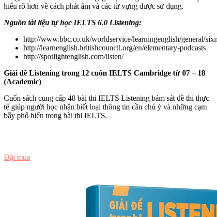
hiểu rõ hơn về cách phát âm và các từ vựng được sử dụng.
Nguồn tài liệu tự học IELTS 6.0 Listening:
http://www.bbc.co.uk/worldservice/learningenglish/general/six
http://learnenglish.britishcouncil.org/en/elementary-podcasts
http://spotlightenglish.com/listen/
Giải đề Listening trong 12 cuốn IELTS Cambridge từ 07 – 18
(Academic)
Cuốn sách cung cấp 48 bài thi IELTS Listening bám sát đề thi thực
tế giúp người học nhận biết loại thông tin cần chú ý và những cạm
bẫy phổ biến trong bài thi IELTS.
Đọc thử
Đặt mua