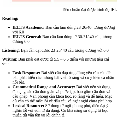
Tiêu chuẩn đạt được trình độ IE
Reading:
IELTS Academic:
Bạn cần làm đúng 23-26/40, tương đương
với 6.0
IELTS General:
Bạn cần làm đúng từ 30-31/ 40 câu, tương
đương 6.0
Listening:
Bạn cần đạt được 23-25/ 40 câu tương đương với 6.0
Writing:
Bạn phải đạt được từ 5.5 – 6.5 điểm với những tiêu chí
sau:
Task Response:
Bài viết cần đáp ứng đúng yêu cầu của đề
bài, phát triển các hướng bài viết rõ ràng và có ý kiến cá nhân
nổi bật.
Grammatical Range and Accuracy:
Bài viết nên sử dụng
đa dạng các câu đơn giản và phức tạp, bao gồm câu đơn và
câu ghép. Văn phong cần khoa học, rõ ràng và dễ hiểu. Mặc
dù vẫn có thể mắc lỗi về dấu câu và ngắt nghỉ chưa phù hợp.
Lexical Resource:
Sử dụng từ ngữ phong phú, diễn đạt ý
nghĩa tốt với vốn từ đa dạng. Có khả năng sử dụng từ học
thuật, dù vẫn tồn tại lỗi chính tả.