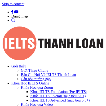
Skip to content
Đăng nhập
Giới thiệu
Giới Thiệu Chung
Báo Chí Nói Về IELTS Thanh Loan
Câu hỏi thường gặp
Khóa Học IELTS Online
Khóa Học qua Zoom
Khóa IELTS Foundation (Pre IELTS)
Khóa IELTS Overall (mục tiêu 6.0+)
Khóa IELTS Advanced (mục tiêu 6.5+)
Khóa Học qua Video