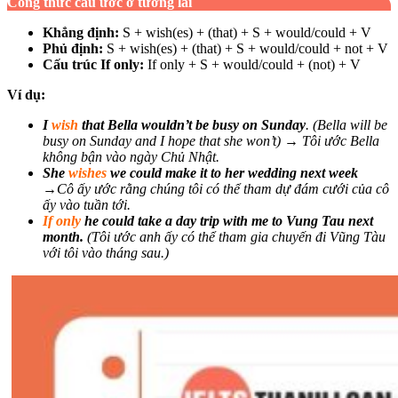
Công thức câu ước ở tương lai
Khẳng định:
S + wish(es) + (that) + S + would/could + V
Phủ định:
S + wish(es) + (that) + S + would/could + not + V
Cấu trúc If only:
If only + S + would/could + (not) + V
Ví dụ:
I
wish
that Bella wouldn’t be busy on Sunday
. (Bella will be
busy on Sunday and I hope that she won’t) → Tôi ước Bella
không bận vào ngày Chủ Nhật.
She
wishes
we could make it to her wedding next week
→Cô ấy ước rằng chúng tôi có thể tham dự đám cưới của cô
ấy vào tuần tới.
If only
he could take a day trip with me to Vung Tau next
month.
(Tôi ước anh ấy có thể tham gia chuyến đi Vũng Tàu
với tôi vào tháng sau.)