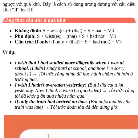
ngược với quá khứ. Đây là cách sử dụng tương đương với câu điều
kiện “If” loại III.
Công thức câu ước ở quá khứ
Khẳng định:
S + wish(es) + (that) + S + had + V3
Phủ định:
S + wish(es) + (that) + S + had not + V3
Cấu trúc If only:
If only + (that) + S + had (not) + V3
Ví dụ:
I wish that I had studied more diligently when I was at
school.
(I didn’t study hard at school, and now I’m sorry
about it) → Tôi ước rằng mình đã học hành chăm chỉ hơn ở
trường học.
I wish I hadn’t overeaten yesterday! (
But I did eat a lot
yesterday. Now I think it wasn’t a good idea) → Tôi ước rằng
tôi đã không ăn quá nhiều hôm qua.
If only the train had arrived on time.
(But unfortunately the
train was late) → Tôi ước đoàn tàu đã đến đúng giờ.