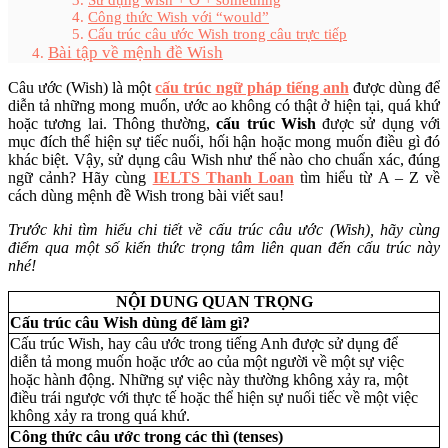
Sử dụng wish + O + something
Công thức Wish với “would”
Cấu trúc câu ước Wish trong câu trực tiếp
Bài tập về mệnh đề Wish
Câu ước (Wish) là một
cấu trúc ngữ pháp tiếng anh
được dùng để
diễn tả những mong muốn, ước ao không có thật ở hiện tại, quá khứ
hoặc tương lai. Thông thường,
cấu trúc Wish
được sử dụng với
mục đích thể hiện sự tiếc nuối, hối hận hoặc mong muốn điều gì đó
khác biệt. Vậy, sử dụng câu Wish như thế nào cho chuẩn xác, đúng
ngữ cảnh? Hãy cùng
IELTS Thanh Loan
tìm hiểu từ A – Z về
cách dùng mệnh đề Wish trong bài viết sau!
Trước khi tìm hiểu chi tiết về cấu trúc câu ước (Wish), hãy cùng
điểm qua một số kiến thức trọng tâm liên quan đến cấu trúc này
nhé!
NỘI DUNG QUAN TRỌNG
Cấu trúc câu Wish dùng để làm gì?
Cấu trúc Wish, hay câu ước trong tiếng Anh được sử dụng để
diễn tả mong muốn hoặc ước ao của một người về một sự việc
hoặc hành động. Những sự việc này thường không xảy ra, một
điều trái ngược với thực tế hoặc thể hiện sự nuối tiếc về một việc
không xảy ra trong quá khứ.
Công thức câu ước trong các thì (tenses)