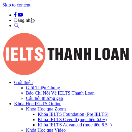
Skip to content
Đăng nhập
Giới thiệu
Giới Thiệu Chung
Báo Chí Nói Về IELTS Thanh Loan
Câu hỏi thường gặp
Khóa Học IELTS Online
Khóa Học qua Zoom
Khóa IELTS Foundation (Pre IELTS)
Khóa IELTS Overall (mục tiêu 6.0+)
Khóa IELTS Advanced (mục tiêu 6.5+)
Khóa Học qua Video