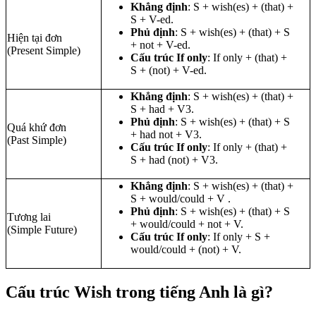
Khẳng định
: S + wish(es) + (that) +
S + V-ed.
Phủ định
: S + wish(es) + (that) + S
Hiện tại đơn
+ not + V-ed.
(Present Simple)
Cấu trúc If only
: If only + (that) +
S + (not) + V-ed.
Khẳng định
: S + wish(es) + (that) +
S + had + V3.
Phủ định
: S + wish(es) + (that) + S
Quá khứ đơn
+ had not + V3.
(Past Simple)
Cấu trúc If only
: If only + (that) +
S + had (not) + V3.
Khẳng định
: S + wish(es) + (that) +
S + would/could + V .
Phủ định
: S + wish(es) + (that) + S
Tương lai
+ would/could + not + V.
(Simple Future)
Cấu trúc If only
: If only + S +
would/could + (not) + V.
Cấu trúc Wish trong tiếng Anh là gì?