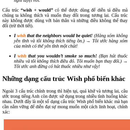
nghỉ tuyệt vời.
Cấu trúc
“wish + would”
có thể được dùng để diễn tả điều mà
chúng ta không thích và muốn thay đổi trong tương lai. Cấu trúc
này không được dùng với bản thân và những điều không thể thay
đổi (trừ thời tiết).
I
wish
that the neighbors would be quiet!
(Hàng xóm không
yên tĩnh và tôi không thích tiếng ồn.) → Tôi ước hàng xóm
của mình có thể yên tĩnh một chút!
I
wish
that you wouldn’t smoke so much!
(Bạn hút thuốc
nhiều và tôi không thích điều đó. Tôi muốn bạn thay đổi.) →
Tôi ước anh đừng có hút thuốc nhiều như vậy!
Những dạng cấu trúc Wish phổ biến khác
Ngoài 3 cấu trúc chính trong thì hiện tại, quá khứ và tương lai, câu
ước trong tiếng Anh còn được sử dụng trong nhiều tình huống khác
nhau. Dưới đây là một số dạng cấu trúc Wish phổ biến khác mà bạn
cần nắm vững để diễn đạt sự mong muốn một cách linh hoạt, chính
xác: