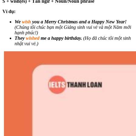
S + wish(es) + Tân ngữ + Noun/Noun phrase
Ví dụ:
We
wish
you a Merry Christmas and a Happy New Year!
(Chúng tôi chúc bạn một Giáng sinh vui vẻ và một Năm mới
hạnh phúc!)
They
wished
me a happy birthday.
(Họ đã chúc tôi một sinh
nhật vui vẻ.)