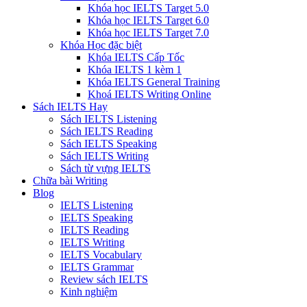
Khóa học IELTS Target 5.0
Khóa học IELTS Target 6.0
Khóa học IELTS Target 7.0
Khóa Học đặc biệt
Khóa IELTS Cấp Tốc
Khóa IELTS 1 kèm 1
Khóa IELTS General Training
Khoá IELTS Writing Online
Sách IELTS Hay
Sách IELTS Listening
Sách IELTS Reading
Sách IELTS Speaking
Sách IELTS Writing
Sách từ vựng IELTS
Chữa bài Writing
Blog
IELTS Listening
IELTS Speaking
IELTS Reading
IELTS Writing
IELTS Vocabulary
IELTS Grammar
Review sách IELTS
Kinh nghiệm