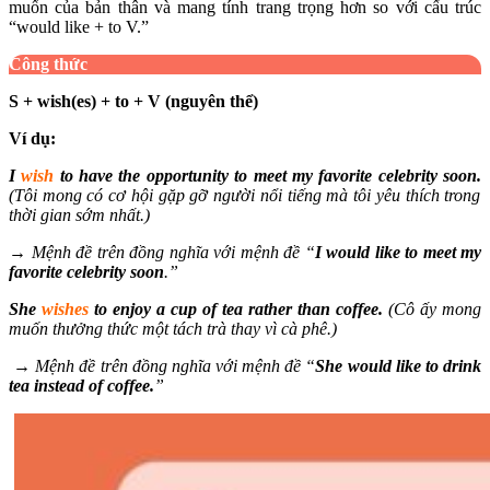
muốn của bản thân và mang tính trang trọng hơn so với cấu trúc
“would like + to V.”
Công thức
S + wish(es) + to + V (nguyên thể)
Ví dụ:
I
wish
to have the opportunity to meet my favorite celebrity soon.
(Tôi mong có cơ hội gặp gỡ người nổi tiếng mà tôi yêu thích trong
thời gian sớm nhất.)
→ Mệnh đề trên đồng nghĩa với mệnh đề “
I would like to meet my
favorite celebrity soon
.”
She
wishes
to enjoy a cup of tea rather than coffee.
(Cô ấy mong
muốn thưởng thức một tách trà thay vì cà phê.)
→ Mệnh đề trên đồng nghĩa với mệnh đề “
She would like to drink
tea instead of coffee.
”