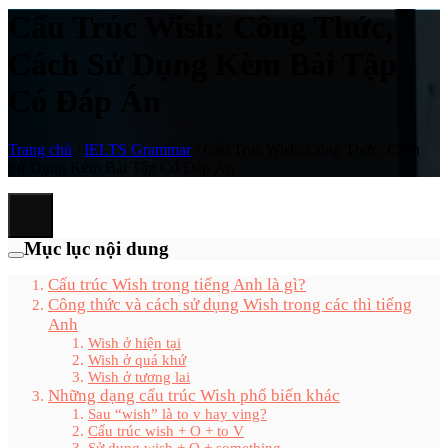
Cấu Trúc Wish: Công Thức,
Cách Sử Dụng Kèm Bài Tập
Có Đáp Án
Trang chủ
/
IELTS Grammar
/
Cấu Trúc Wish: Công Thức, Cách
Sử Dụng Kèm Bài Tập Có Đáp Án
Mục lục nội dung
Cấu trúc Wish trong tiếng Anh là gì?
Công thức và cách sử dụng Wish trong các thì tiếng
Anh
Wish ở hiện tại
Wish ở quá khứ
Wish ở tương lai
Những dạng cấu trúc Wish phổ biến khác
Sau “wish” là to v hay ving?
Cấu trúc wish + O + to V