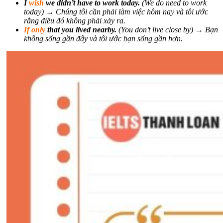
I
wish
we didn’t have to work today.
(We do need to work
today) → Chúng tôi cần phải làm việc hôm nay và tôi ước
rằng điều đó không phải xảy ra.
If only
that you lived nearby.
(You don’t live close by) → Bạn
không sống gần đây và tôi ước bạn sống gần hơn.