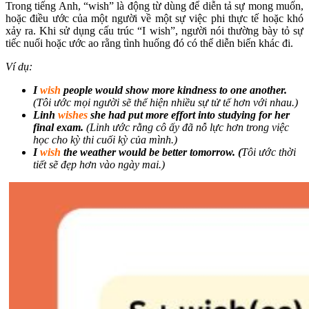
Trong tiếng Anh, “wish” là động từ dùng để diễn tả sự mong muốn,
hoặc điều ước của một người về một sự việc phi thực tế hoặc khó
xảy ra. Khi sử dụng cấu trúc “I wish”, người nói thường bày tỏ sự
tiếc nuối hoặc ước ao rằng tình huống đó có thể diễn biến khác đi.
Ví dụ:
I
wish
people would show more kindness to one another.
(Tôi ước mọi người sẽ thể hiện nhiều sự tử tế hơn với nhau.)
Linh
wishes
she had put more effort into studying for her
final exam.
(Linh ước rằng cô ấy đã nỗ lực hơn trong việc
học cho kỳ thi cuối kỳ của mình.)
I
wish
the weather would be better tomorrow. (
Tôi ước thời
tiết sẽ đẹp hơn vào ngày mai.)