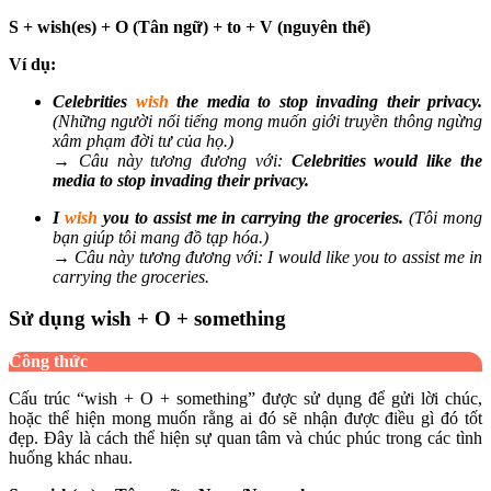
S + wish(es) + O (Tân ngữ) + to + V (nguyên thể)
Ví dụ:
Celebrities
wish
the media to stop invading their privacy.
(Những người nổi tiếng mong muốn giới truyền thông ngừng
xâm phạm đời tư của họ.)
→ Câu này tương đương với:
Celebrities would like the
media to stop invading their privacy.
I
wish
you to assist me in carrying the groceries.
(Tôi mong
bạn giúp tôi mang đồ tạp hóa.)
→ Câu này tương đương với: I would like you to assist me in
carrying the groceries.
Sử dụng wish + O + something
Công thức
Cấu trúc “wish + O + something” được sử dụng để gửi lời chúc,
hoặc thể hiện mong muốn rằng ai đó sẽ nhận được điều gì đó tốt
đẹp. Đây là cách thể hiện sự quan tâm và chúc phúc trong các tình
huống khác nhau.