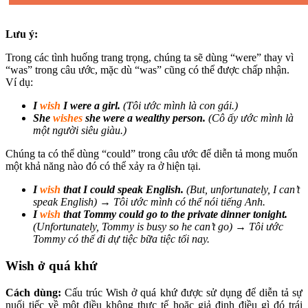
Lưu ý:
Trong các tình huống trang trọng, chúng ta sẽ dùng “were” thay vì
“was” trong câu ước, mặc dù “was” cũng có thể được chấp nhận.
Ví dụ:
I
wish
I were a girl.
(Tôi ước mình là con gái.)
She
wishes
she were a wealthy person.
(Cô ấy ước mình là
một người siêu giàu.)
Chúng ta có thể dùng “could” trong câu ước để diễn tả mong muốn
một khả năng nào đó có thể xảy ra ở hiện tại.
I
wish
that I could speak English.
(But, unfortunately, I can’t
speak English) → Tôi ước mình có thể nói tiếng Anh.
I
wish
that Tommy could go to the private dinner tonight.
(Unfortunately, Tommy is busy so he can’t go) → Tôi ước
Tommy có thể đi dự tiệc bữa tiệc tối nay.
Wish ở quá khứ
Cách dùng:
Cấu trúc Wish ở quá khứ được sử dụng để diễn tả sự
nuối tiếc về một điều không thực tế hoặc giả định điều gì đó trái