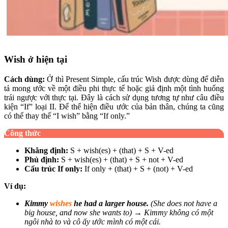
Wish ở hiện tại
Cách dùng:
Ở thì Present Simple, cấu trúc Wish được dùng để diễn
tả mong ước về một điều phi thực tế hoặc giả định một tình huống
trái ngược với thực tại. Đây là cách sử dụng tương tự như câu điều
kiện “If” loại II. Để thể hiện điều ước của bản thân, chúng ta cũng
có thể thay thế “I wish” bằng “If only.”
Công thức
Khẳng định:
S + wish(es) + (that) + S + V-ed
Phủ định:
S + wish(es) + (that) + S + not + V-ed
Cấu trúc If only:
If only + (that) + S + (not) + V-ed
Ví dụ:
Kimmy
wishes
he had a larger house.
(She does not have a
big house, and now she wants to) → Kimmy không có một
ngôi nhà to và cô ấy ước mình có một cái.