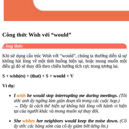
Công thức Wish với “would”
Công thức
Khi sử dụng cấu trúc Wish với “would”, chúng ta thường diễn tả sự
không hài lòng về một tình huống hiện tại, hoặc mong muốn một
điều gì đó sẽ thay đổi theo chiều hướng tích cực trong tương lai.
S + wish(es) + (that) + S + would + V
Ví dụ:
I
wish
he would stop interrupting me during meetings.
(Tôi
ước anh ấy ngừng làm gián đoạn tôi trong các cuộc họp.)
→ Đây là cách thể hiện sự không hài lòng với hành vi hiện
tại của người khác và mong muốn sự thay đổi.
She
wishes
her neighbors would keep the noise down.
(Cô
ấy ước các hàng xóm của cô ấy giảm bớt tiếng ồn.)