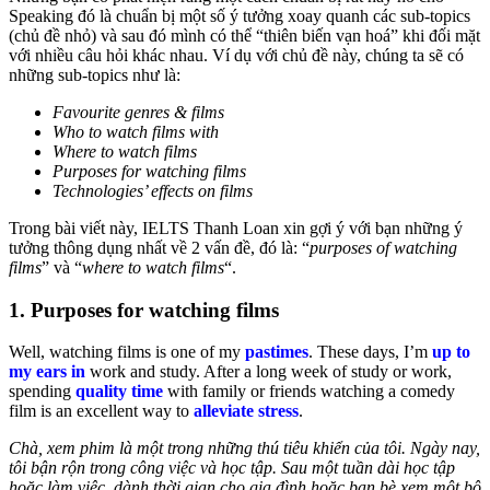
Speaking đó là chuẩn bị một số ý tưởng xoay quanh các sub-topics
(chủ đề nhỏ) và sau đó mình có thể “thiên biến vạn hoá” khi đối mặt
với nhiều câu hỏi khác nhau. Ví dụ với chủ đề này, chúng ta sẽ có
những sub-topics như là:
Favourite genres & films
Who to watch films with
Where to watch films
Purposes for watching films
Technologies’ effects on films
Trong bài viết này, IELTS Thanh Loan xin gợi ý với bạn những ý
tưởng thông dụng nhất về 2 vấn đề, đó là: “
purposes of watching
films
” và “
where to watch films
“.
1. Purposes for watching films
Well, watching films is one of my
pastimes
. These days, I’m
up to
my ears in
work and study. After a long week of study or work,
spending
quality time
with family or friends watching a comedy
film is an excellent way to
alleviate stress
.
Chà, xem phim là một trong những thú tiêu khiển của tôi.
Ngày nay
,
tôi bận rộn trong công việc và học tập. Sau một tuần dài học tập
hoặc làm việc, dành thời gian cho gia đình hoặc bạn bè xem một bộ