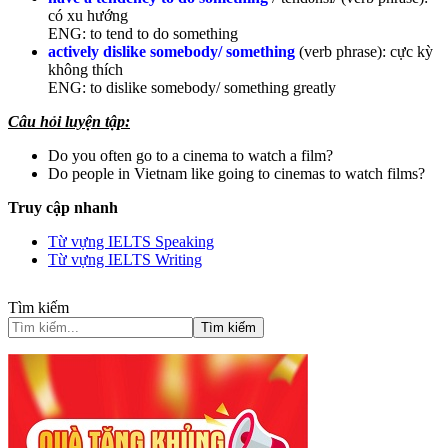
có xu hướng
ENG: to tend to do something
actively dislike somebody/ something
(verb phrase): cực kỳ
không thích
ENG: to dislike somebody/ something greatly
Câu hỏi luyện tập:
Do you often go to a cinema to watch a film?
Do people in Vietnam like going to cinemas to watch films?
Truy cập nhanh
Từ vựng IELTS Speaking
Từ vựng IELTS Writing
Tìm kiếm
Tìm kiếm