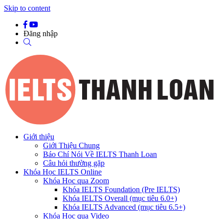
Skip to content
Đăng nhập
Giới thiệu
Giới Thiệu Chung
Báo Chí Nói Về IELTS Thanh Loan
Câu hỏi thường gặp
Khóa Học IELTS Online
Khóa Học qua Zoom
Khóa IELTS Foundation (Pre IELTS)
Khóa IELTS Overall (mục tiêu 6.0+)
Khóa IELTS Advanced (mục tiêu 6.5+)
Khóa Học qua Video