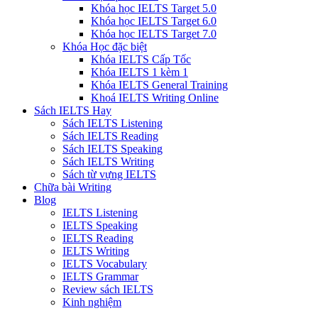
Khóa học IELTS Target 5.0
Khóa học IELTS Target 6.0
Khóa học IELTS Target 7.0
Khóa Học đặc biệt
Khóa IELTS Cấp Tốc
Khóa IELTS 1 kèm 1
Khóa IELTS General Training
Khoá IELTS Writing Online
Sách IELTS Hay
Sách IELTS Listening
Sách IELTS Reading
Sách IELTS Speaking
Sách IELTS Writing
Sách từ vựng IELTS
Chữa bài Writing
Blog
IELTS Listening
IELTS Speaking
IELTS Reading
IELTS Writing
IELTS Vocabulary
IELTS Grammar
Review sách IELTS
Kinh nghiệm