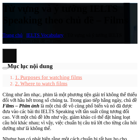
Từ vựng và ý tưởng IELTS
Speaking theo chủ đề – Films
Trang chủ
/
IELTS Vocabulary
/
Từ vựng và ý tưởng IELTS
Speaking theo chủ đề – Films
Mục lục nội dung
1. Purposes for watching films
2. Where to watch films
Cũng như âm nhạc, phim là một phương tiện giải trí không thể thiếu
đối với hầu hết trong số chúng ta. Trong giao tiếp hằng ngày, chủ đề
Films – Phim ảnh
là một chủ đề vô cùng phổ biến và nó đã được
đưa vào các bài thi IELTS Speaking với tần suất cũng tương đối
cao. Với một chủ đề lớn như vậy, giám khảo có thể đặt hàng loạt
câu hỏi khác nhau; vì vậy, việc chuẩn bị câu trả lời cho từng câu hỏi
dường như là không thể.
Nhưng bạn có phát hiện rằng một cách chuẩn bị rất hay ho cho