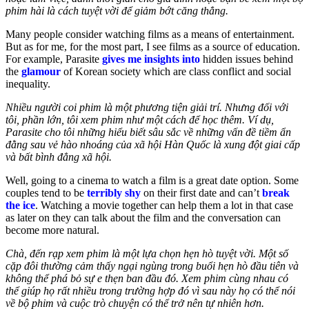
phim hài là cách tuyệt vời để giảm bớt căng thẳng.
Many people consider watching films as a means of entertainment.
But as for me, for the most part, I see films as a source of education.
For example, Parasite
gives me insights into
hidden issues behind
the
glamour
of Korean society which are class conflict and social
inequality.
Nhiều người coi phim là một phương tiện giải trí. Nhưng đối với
tôi, phần lớn, tôi xem phim như một
cách để học thêm
. Ví dụ,
Parasite cho tôi những hiểu biết sâu sắc về những vấn đề tiềm ẩn
đằng sau vẻ hào nhoáng của xã hội Hàn Quốc là xung đột giai cấp
và bất bình đẳng xã hội.
Well, going to a cinema to watch a film is a great date option. Some
couples tend to be
terribly shy
on their first date and can’t
break
the ice
. Watching a movie together can help them a lot in that case
as later on they can talk about the film and the conversation can
become more natural.
Chà, đến rạp xem phim là một lựa chọn hẹn hò tuyệt vời. Một số
cặp đôi
thường cảm thấy
ngại ngùng trong buổi hẹn hò đầu tiên và
không thể
phá bỏ sự e thẹn ban đầu đó
. Xem phim cùng nhau có
thể giúp họ rất nhiều trong trường hợp đó vì sau này họ có thể nói
về bộ phim và cuộc trò chuyện có thể trở nên tự nhiên hơn.