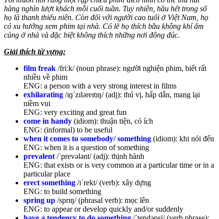
hàng nghìn lượt khách mỗi cuối tuần. Tuy nhiên, hầu hết trong số
họ là thanh
thiếu
niên. Còn đối với người cao tuổi ở Việt Nam, họ
có xu hướng xem phim tại nhà. Có lẽ họ thích bầu không khí ấm
cúng ở nhà và
đặc biệt
không thích những nơi đông đúc.
Giải thích từ vựng:
film freak
/friːk/ (noun phrase): người nghiện phim, biết rất
nhiều về phim
ENG: a person with a very strong interest in films
exhilarating
/ɪɡˈzɪləreɪtɪŋ/ (adj): thú vị, hấp dẫn, mang lại
niềm vui
ENG: very exciting and great fun
come in handy
(idiom): thuận tiện, có ích
ENG: (informal) to be useful
when it comes to somebody/ something
(idiom): khi nói đến
ENG: when it is a question of something
prevalent
/ˈprevələnt/ (adj): thịnh hành
ENG: ​that exists or is very common at a particular time or in a
particular place
erect something
/ɪˈrekt/ (verb): xây dựng
ENG: to build something
spring up
/sprɪŋ/ (phrasal verb): mọc lên
ENG: ​to appear or develop quickly and/or suddenly
have a tendency to do something
/ˈtendənsi/ (verb phrase):