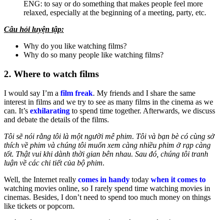
ENG: to say or do something that makes people feel more
relaxed, especially at the beginning of a meeting, party, etc.
Câu hỏi luyện tập:
Why do you like watching films?
Why do so many people like watching films?
2. Where to watch films
I would say I’m a
film freak
. My friends and I share the same
interest in films and we try to see as many films in the cinema as we
can. It’s
exhilarating
to spend time together. Afterwards, we discuss
and debate the details of the films.
Tôi sẽ nói rằng tôi là một người mê phim. Tôi và bạn bè có cùng sở
thích về phim và chúng tôi
muốn
xem càng nhiều phim ở rạp càng
tốt. Thật vui khi dành thời gian bên nhau. Sau đó, chúng tôi tranh
luận về các chi tiết của bộ phim.
Well, the Internet really
comes in handy
today
when it comes to
watching movies online, so I rarely spend time watching movies in
cinemas. Besides, I don’t need to spend too much money on things
like tickets or popcorn.