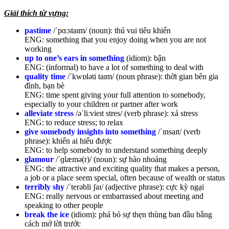
Giải thích từ vựng:
pastime
/ˈpɑːstaɪm/ (noun): thú vui tiêu khiển
ENG: something that you enjoy doing when you are not
working
up to one’s ears in something
(idiom): bận
ENG: (informal) to have a lot of something to deal with
quality time
/ˈkwɒləti taɪm/ (noun phrase): thời gian bên gia
đình, bạn bè
ENG: ​time spent giving your full attention to somebody,
especially to your children or partner after work
alleviate stress
/əˈliːvieɪt stres/ (verb phrase): xả stress
ENG: to reduce stress; to relax
give somebody insights into something
/ˈɪnsaɪt/ (verb
phrase): khiến ai hiểu được
ENG: to help somebody to understand something deeply
glamour
/ˈɡlæmə(r)/ (noun): sự hào nhoáng
ENG: the attractive and exciting quality that makes a person,
a job or a place seem special, often because of wealth or status
terribly shy
/ˈterəbli ʃaɪ/ (adjective phrase): cực kỳ ngại
ENG: really nervous or embarrassed about meeting and
speaking to other people
break the ice
(idiom): phá bỏ sự thẹn thùng ban đầu bằng
cách mở lời trước