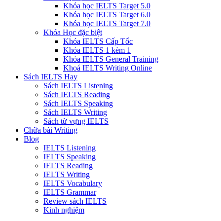
Khóa học IELTS Target 5.0
Khóa học IELTS Target 6.0
Khóa học IELTS Target 7.0
Khóa Học đặc biệt
Khóa IELTS Cấp Tốc
Khóa IELTS 1 kèm 1
Khóa IELTS General Training
Khoá IELTS Writing Online
Sách IELTS Hay
Sách IELTS Listening
Sách IELTS Reading
Sách IELTS Speaking
Sách IELTS Writing
Sách từ vựng IELTS
Chữa bài Writing
Blog
IELTS Listening
IELTS Speaking
IELTS Reading
IELTS Writing
IELTS Vocabulary
IELTS Grammar
Review sách IELTS
Kinh nghiệm