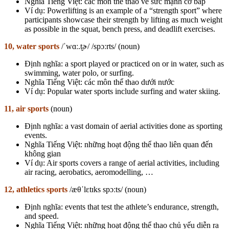
Nghĩa Tiếng Việt: các môn thể thao về sức mạnh cơ bắp
Ví dụ: Powerlifting is an example of a “strength sport” where
participants showcase their strength by lifting as much weight
as possible in the squat, bench press, and deadlift exercises.
10, water sports
/ˈwɑː.t̬ɚ/ /spɔːrts/ (noun)
Định nghĩa: a sport played or practiced on or in water, such as
swimming, water polo, or surfing.
Nghĩa Tiếng Việt: các môn thể thao dưới nước
Ví dụ: Popular water sports include surfing and water skiing.
11, air sports
(noun)
Định nghĩa: a vast domain of aerial activities done as sporting
events.
Nghĩa Tiếng Việt: những hoạt động thể thao liên quan đến
không gian
Ví dụ: Air sports covers a range of aerial activities, including
air racing, aerobatics, aeromodelling, …
12, athletics sports
/æθˈlɛtɪks spɔːts/ (noun)
Định nghĩa: events that test the athlete’s endurance, strength,
and speed.
Nghĩa Tiếng Việt: những hoạt động thể thao chủ yếu diễn ra