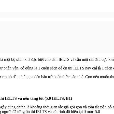
là một bộ sách khá đặc biệt cho dân IELTS và cần một cái đầu cực ki
tự phân vân, có đúng là 1 cuốn sách để ôn thi IELTS hay chỉ là 1 cách 
em nó dẫn chúng ta đến bầu trời kiến thức nào nhé. Còn nếu muốn thự
 thi IELTS và nền tảng tốt (5.0 IELTS, B1)
ày cũng chính là khoảng thời gian tác giả gói gọn và tóm tắt toàn bộ n
người đã từng ôn thi IELTS và có trình độ hiện tại ở mức 5.0