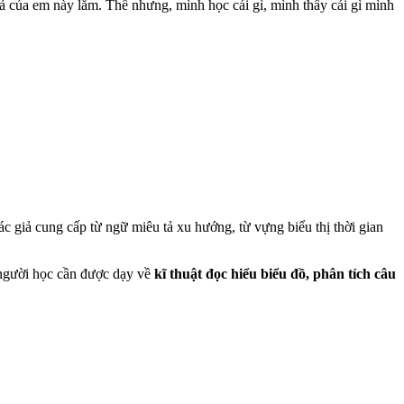
ả của em này lắm. Thế nhưng, mình học cái gì, mình thấy cái gì mình
tác giả cung cấp từ ngữ miêu tả xu hướng, từ vựng biểu thị thời gian
 người học cần được dạy về
kĩ thuật đọc hiểu biểu đồ, phân tích câu