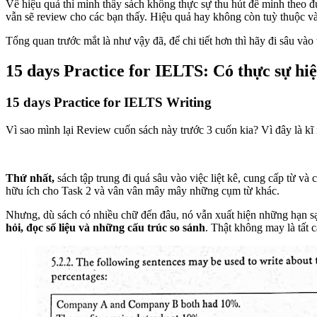
Về hiệu quả thì mình thấy sách không thực sự thu hút để mình theo 
vẫn sẽ review cho các bạn thấy. Hiệu quả hay không còn tuỳ thuộc v
Tổng quan trước mắt là như vậy đã, để chi tiết hơn thì hãy đi sâu vào
15 days Practice for IELTS: Có thực sự hi
15 days Practice for IELTS Writing
Vì sao mình lại Review cuốn sách này trước 3 cuốn kia? Vì đây là kĩ 
Thứ nhất,
sách tập trung đi quá sâu vào việc liệt kê, cung cấp từ và
hữu ích cho Task 2 và vân vân mây mây những cụm từ khác.
Nhưng, dù sách có nhiều chữ đến đâu, nó vẫn xuất hiện những hạn sạ
hỏi, đọc số liệu và những cấu trúc so sánh
. Thật không may là tất 