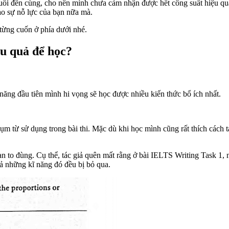
đuổi đến cùng, cho nên mình chưa cảm nhận được hết công suất hiệu qu
ào sự nỗ lực của bạn nữa mà.
 từng cuốn ở phía dưới nhé.
ệu quả để học?
năng đầu tiên mình hi vọng sẽ học được nhiều kiến thức bổ ích nhất.
Xem và tải 15 days Practice for IELTS Writing
 cụm từ sử dụng trong bài thi. Mặc dù khi học mình cũng rất thích cách 
n to đùng. Cụ thể, tác giả quên mất rằng ở bài IELTS Writing Task 1,
cả những kĩ năng đó đều bị bỏ qua.