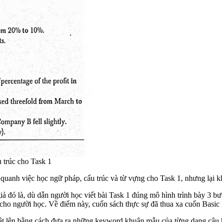
 trúc cho Task 1
quanh việc học ngữ pháp, cấu trúc và từ vựng cho Task 1, nhưng lại kh
giả đó là, dù dẫn người học viết bài Task 1 đúng mô hình trình bày 3 bư
cho người học. Về điểm này, cuốn sách thực sự đã thua xa cuốn Basic 
bật lên bằng cách đưa ra những keyword khuân mẫu của từng dạng câu hỏ