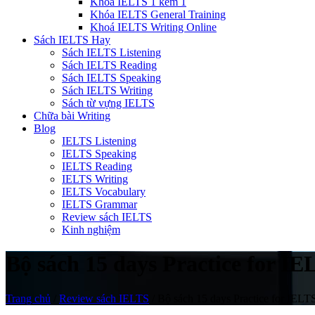
Khóa IELTS 1 kèm 1
Khóa IELTS General Training
Khoá IELTS Writing Online
Sách IELTS Hay
Sách IELTS Listening
Sách IELTS Reading
Sách IELTS Speaking
Sách IELTS Writing
Sách từ vựng IELTS
Chữa bài Writing
Blog
IELTS Listening
IELTS Speaking
IELTS Reading
IELTS Writing
IELTS Vocabulary
IELTS Grammar
Review sách IELTS
Kinh nghiệm
Bộ sách 15 days Practice for IE
Trang chủ
/
Review sách IELTS
/
Bộ sách 15 days Practice for IELT