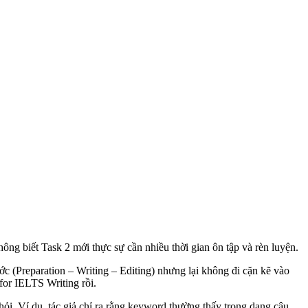
ông biết Task 2 mới thực sự cần nhiều thời gian ôn tập và rèn luyện.
ớc (Preparation – Writing – Editing) nhưng lại không đi cặn kẽ vào
for IELTS Writing rồi.
i. Ví dụ, tác giả chỉ ra rằng keyword thường thấy trong dạng câu