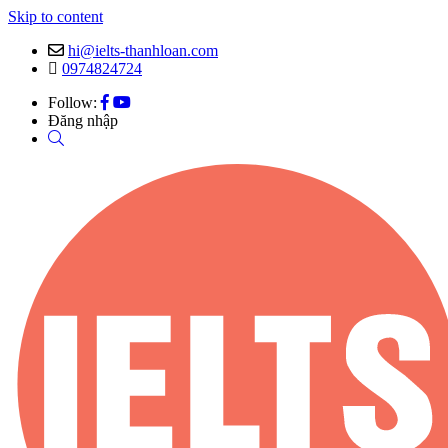
Skip to content
hi@ielts-thanhloan.com
0974824724
Follow:
Đăng nhập