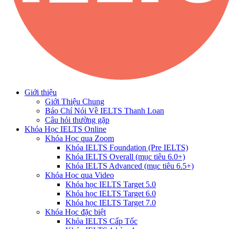
Giới thiệu
Giới Thiệu Chung
Báo Chí Nói Về IELTS Thanh Loan
Câu hỏi thường gặp
Khóa Học IELTS Online
Khóa Học qua Zoom
Khóa IELTS Foundation (Pre IELTS)
Khóa IELTS Overall (mục tiêu 6.0+)
Khóa IELTS Advanced (mục tiêu 6.5+)
Khóa Học qua Video
Khóa học IELTS Target 5.0
Khóa học IELTS Target 6.0
Khóa học IELTS Target 7.0
Khóa Học đặc biệt
Khóa IELTS Cấp Tốc