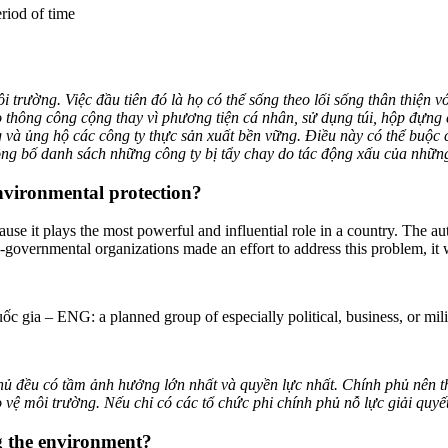
riod of time
i trường. Việc đầu tiên đó là họ có thể sống theo lối sống thân thiện 
 thông công cộng thay vì phương tiện cá nhân, sử dụng túi, hộp đựng có
 và ủng hộ các công ty thực sản xuất bền vững. Điều này có thể buộc 
ng bố danh sách những công ty bị tẩy chay do tác động xấu của những
environmental protection?
se it plays the most powerful and influential role in a country. The au
on-governmental organizations made an effort to address this problem, it
c gia – ENG: a planned group of especially political, business, or milita
ủ đều có tầm ảnh hưởng lớn nhất và quyền lực nhất. Chính phủ nên th
 vệ môi trường. Nếu chỉ có các tổ chức phi chính phủ nỗ lực giải quyế
g the environment?