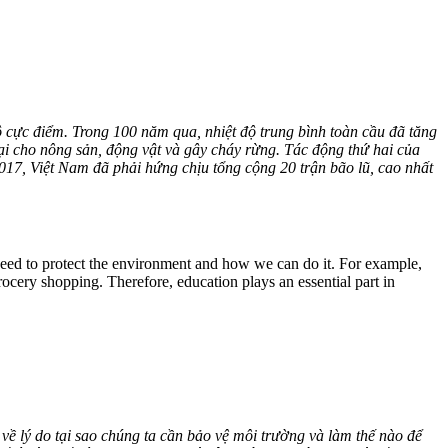
độ cực điểm. Trong 100 năm qua, nhiệt độ trung bình toàn cầu đã tăng
hại cho nông sản, động vật và gây cháy rừng. Tác động thứ hai của
 2017, Việt Nam đã phải hứng chịu tổng cộng 20 trận bão lũ, cao nhất
eed to protect the environment and how we can do it. For example,
cery shopping. Therefore, education plays an essential part in
 về lý do tại sao chúng ta cần bảo vệ môi trường và làm thế nào để