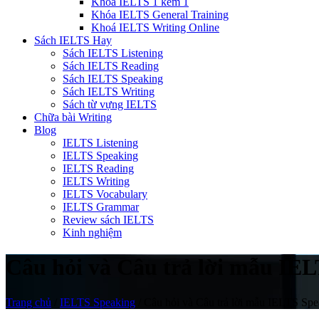
Khóa IELTS 1 kèm 1
Khóa IELTS General Training
Khoá IELTS Writing Online
Sách IELTS Hay
Sách IELTS Listening
Sách IELTS Reading
Sách IELTS Speaking
Sách IELTS Writing
Sách từ vựng IELTS
Chữa bài Writing
Blog
IELTS Listening
IELTS Speaking
IELTS Reading
IELTS Writing
IELTS Vocabulary
IELTS Grammar
Review sách IELTS
Kinh nghiệm
Câu hỏi và Câu trả lời mẫu IE
Trang chủ
/
IELTS Speaking
/
Câu hỏi và Câu trả lời mẫu IELTS Spe