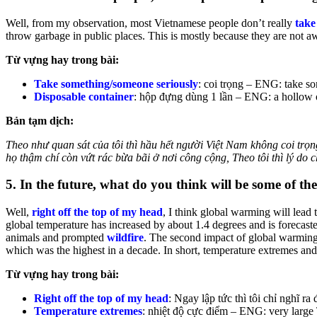
Well, from my observation, most Vietnamese people don’t really
take
throw garbage in public places. This is mostly because they are not aw
Từ vựng hay trong bài:
Take something/someone seriously
: coi trọng – ENG: take so
Disposable container
: hộp đựng dùng 1 lần – ENG: a hollow ob
Bản tạm dịch:
Theo như quan sát của tôi thì hầu hết người Việt Nam không coi trọn
họ thậm chí còn vứt rác bừa bãi ở nơi công cộng, Theo tôi thì lý do 
5. In the future, what do you think will be some of th
Well,
right off the top of my head
, I think global warming will lead 
global temperature has increased by about 1.4 degrees and is forecaste
animals and prompted
wildfire
. The second impact of global warming
which was the highest in a decade. In short, temperature extremes and
Từ vựng hay trong bài:
Right off the top of my head
: Ngay lập tức thì tôi chỉ nghĩ
Temperature extremes
: nhiệt độ cực điểm – ENG: very large