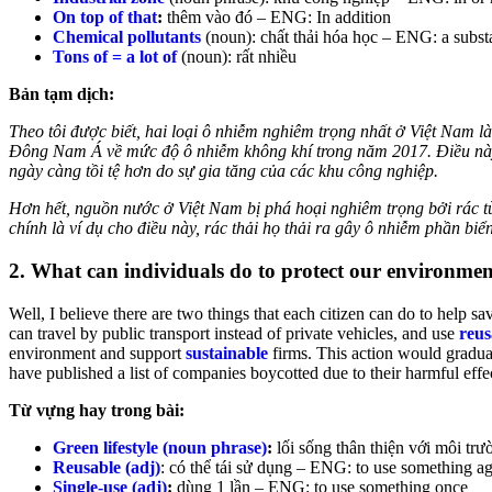
On top of that
:
thêm vào đó – ENG: In addition
Chemical pollutants
(noun): chất thải hóa học – ENG: a substa
Tons of = a lot of
(noun): rất nhiều
Bản tạm dịch:
Theo tôi được biết, hai loại ô nhiễm nghiêm trọng nhất ở Việt Nam 
Đông Nam Á về mức độ ô nhiễm không khí trong năm 2017. Điều này đư
ngày càng tồi tệ hơn do sự gia tăng của các khu công nghiệp.
Hơn hết, nguồn nước ở Việt Nam bị phá hoại nghiêm trọng bởi rác t
chính là ví dụ cho điều này, rác thải họ thải ra gây ô nhiễm phần bi
2. What can individuals do to protect our environme
Well, I believe there are two things that each citizen can do to help sav
can travel by public transport instead of private vehicles, and use
reus
environment and support
sustainable
firms. This action would grad
have published a list of companies boycotted due to their harmful effec
Từ vựng hay trong bài:
Green lifestyle (noun phrase)
:
lối sống thân thiện với môi trư
Reusable (adj)
: có thể tái sử dụng – ENG: to use something a
Single-use (adj)
:
dùng 1 lần – ENG: to use something once