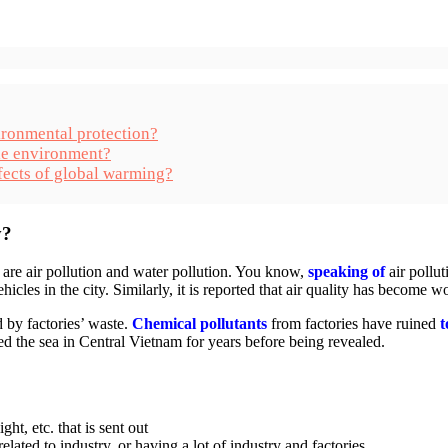
ironmental protection?
the environment?
ffects of global warming?
y?
are air pollution and water pollution. You know,
speaking of
air pollut
cles in the city. Similarly, it is reported that air quality has become wo
 by factories’ waste.
Chemical pollutants
from factories have ruined
t
yed the sea in Central Vietnam for years before being revealed.
ht, etc. that is sent out
ated to industry, or having a lot of industry and factories