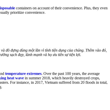
isposable
containers on account of their convenience. Plus, they even
sually prioritize convenience.
n và đồ đựng dùng một lần vì tính tiện dụng của chúng. Thêm vào đó,
rường sạch đẹp, lành mạnh và họ ưu tiên sự tiện lợi.
 and
temperature extremes
. Over the past 100 years, the average
king heat wave
in summer 2018, which heavily destroyed crops,
sters. For instance, in 2017, Vietnam suffered from 20 floods in total,
g.