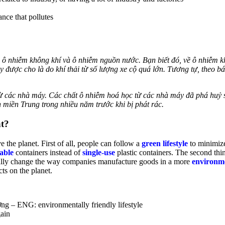
nce that pollutes
là ô nhiễm không khí và ô nhiễm nguồn nước. Bạn biết đó, về ô nhiễm 
ợc cho là do khí thải từ số lượng xe cộ quá lớn. Tương tự, theo báo
ừ các nhà máy. Các chất ô nhiễm hoá học từ các nhà máy đã phá huỷ s
ển miền Trung trong nhiều năm trước khi bị phát rác.
nt?
e the planet. First of all, people can follow a
green lifestyle
to minimize
able
containers instead of
single-use
plastic containers. The second thi
ually change the way companies manufacture goods in a more
environme
ts on the planet.
ờng – ENG: environmentally friendly lifestyle
gain