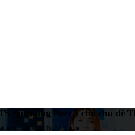
LTS Speaking Part 3 cho chủ đề 
aking Part 3 cho chủ đề The Environment