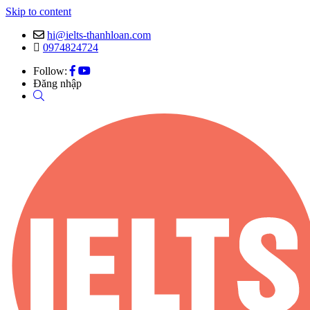
Skip to content
hi@ielts-thanhloan.com
0974824724
Follow:
Đăng nhập