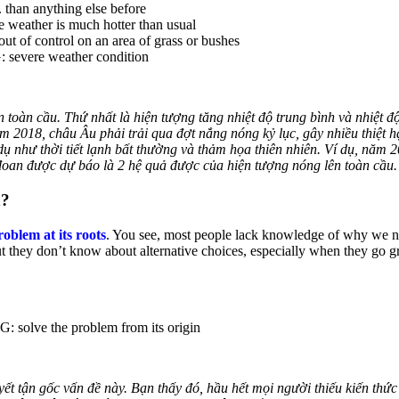
c. than anything else before
e weather is much hotter than usual
out of control on an area of grass or bushes
G: severe weather condition
n toàn cầu. Thứ nhất là hiện tượng tăng nhiệt độ trung bình và nhiệt 
ăm 2018, châu Âu phải trải qua đợt nắng nóng kỷ lục, gây nhiều thiệt 
 dụ như thời tiết lạnh bất thường và thảm họa thiên nhiên. Ví dụ, năm
c đoan được dự báo là 2 hệ quả được của hiện tượng nóng lên toàn cầu.
n?
roblem at its roots
. You see, most people lack knowledge of why we n
 they don’t know about alternative choices, especially when they go gro
G: solve the problem from its origin
ết tận gốc vấn đề này. Bạn thấy đó, hầu hết mọi người thiếu kiến thức