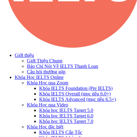
Giới thiệu
Giới Thiệu Chung
Báo Chí Nói Về IELTS Thanh Loan
Câu hỏi thường gặp
Khóa Học IELTS Online
Khóa Học qua Zoom
Khóa IELTS Foundation (Pre IELTS)
Khóa IELTS Overall (mục tiêu 6.0+)
Khóa IELTS Advanced (mục tiêu 6.5+)
Khóa Học qua Video
Khóa học IELTS Target 5.0
Khóa học IELTS Target 6.0
Khóa học IELTS Target 7.0
Khóa Học đặc biệt
Khóa IELTS Cấp Tốc