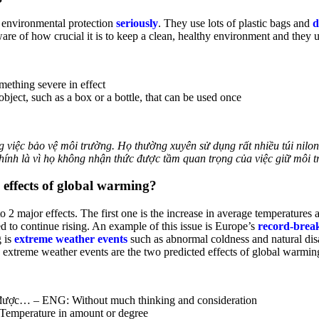
environmental protection
seriously
. They use lots of plastic bags and
d
are of how crucial it is to keep a clean, healthy environment and they u
mething severe in effect
ject, such as a box or a bottle, that can be used once
g việc bảo vệ môi trường. Họ thường xuyên sử dụng rất nhiều túi nilo
chính là vì họ không nhận thức được tầm quan trọng của việc giữ môi t
e effects of global warming?
to 2 major effects. The first one is the increase in average temperatures
d to continue rising. An example of this issue is Europe’s
record-brea
 is
extreme weather events
such as abnormal coldness and natural disa
 extreme weather events are the two predicted effects of global warmin
 ra được… – ENG: Without much thinking and consideration
 Temperature in amount or degree