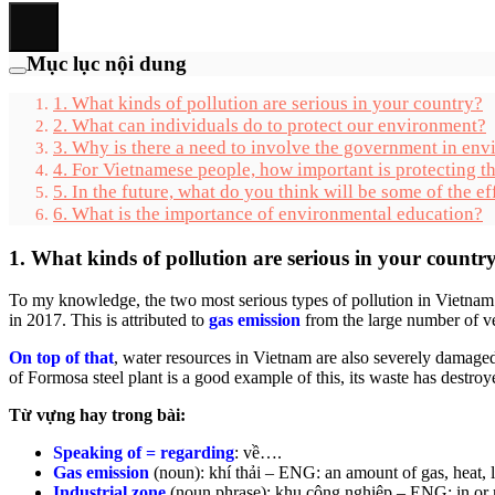
Mục lục nội dung
1. What kinds of pollution are serious in your country?
2. What can individuals do to protect our environment?
3. Why is there a need to involve the government in env
4. For Vietnamese people, how important is protecting 
5. In the future, what do you think will be some of the e
6. What is the importance of environmental education?
1. What kinds of pollution are serious in your countr
To my knowledge, the two most serious types of pollution in Vietnam 
in 2017. This is attributed to
gas emission
from the large number of vehi
On top of that
, water resources in Vietnam are also severely damaged
of Formosa steel plant is a good example of this, its waste has destro
Từ vựng hay trong bài:
Speaking of = regarding
: về….
Gas emission
(noun): khí thải – ENG: an amount of gas, heat, lig
Industrial zone
(noun phrase): khu công nghiệp – ENG: in or rel