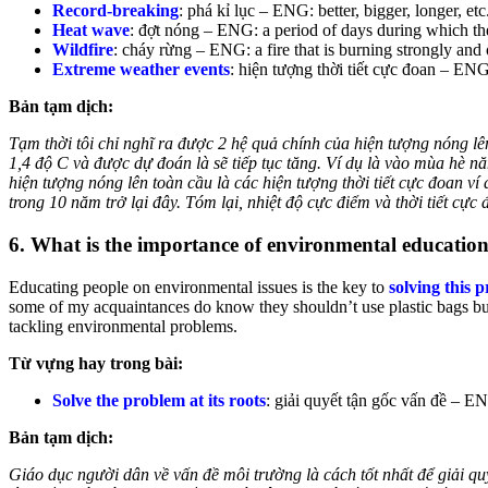
Record-breaking
: phá kỉ lục – ENG: better, bigger, longer, et
Heat wave
: đợt nóng – ENG: a period of days during which th
Wildfire
: cháy rừng – ENG: a fire that is burning strongly and 
Extreme weather events
: hiện tượng thời tiết cực đoan – EN
Bản tạm dịch:
Tạm thời tôi chỉ nghĩ ra được 2 hệ quả chính của hiện tượng nóng lê
1,4 độ C và được dự đoán là sẽ tiếp tục tăng. Ví dụ là vào mùa hè n
hiện tượng nóng lên toàn cầu là các hiện tượng thời tiết cực đoan ví
trong 10 năm trở lại đây. Tóm lại, nhiệt độ cực điểm và thời tiết cự
6. What is the importance of environmental educatio
Educating people on environmental issues is the key to
solving this p
some of my acquaintances do know they shouldn’t use plastic bags but
tackling environmental problems.
Từ vựng hay trong bài:
Solve the problem at its roots
: giải quyết tận gốc vấn đề – EN
Bản tạm dịch:
Giáo dục người dân về vấn đề môi trường là cách tốt nhất để giải quy