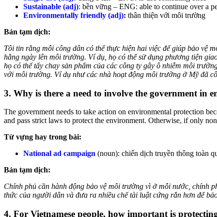
Sustainable (adj)
: bền vững – ENG: able to continue over a pe
Environmentally friendly (adj)
:
thân thiện với môi trường
Bản tạm dịch:
Tôi tin rằng mỗi công dân có thể thực hiện hai việc để giúp bảo vệ mô
hằng ngày lên môi trường. Ví dụ, họ có thể sử dụng phương tiện giao
họ có thể tẩy chay sản phẩm của các công ty gây ô nhiễm môi trường
với môi trường. Ví dụ như các nhà hoạt động môi trường ở Mỹ đã cô
3. Why is there a need to involve the government in 
The government needs to take action on environmental protection becau
and pass strict laws to protect the environment. Otherwise, if only n
Từ vựng hay trong bài:
National ad campaign
(noun): chiến dịch truyền thông toàn quố
Bản tạm dịch:
Chính phủ cần hành động bảo vệ môi trường vì ở mỗi nước, chính ph
thức của người dân và đưa ra nhiều chế tài luật cứng rắn hơn để bảo
4. For Vietnamese people, how important is protectin