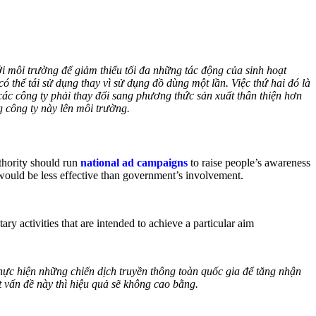
với môi trường để giảm thiểu tối đa những tác động của sinh hoạt
 thể tái sử dụng thay vì sử dụng đồ dùng một lần. Việc thứ hai đó là
các công ty phải thay đổi sang phương thức sản xuất thân thiện hơn
 công ty này lên môi trường.
thority should run
national ad campaigns
to raise people’s awareness
 would be less effective than government’s involvement.
ry activities that are intended to achieve a particular aim
ực hiện những chiến dịch truyền thông toàn quốc gia để tăng nhận
t vấn đề này thì hiệu quả sẽ không cao bằng.