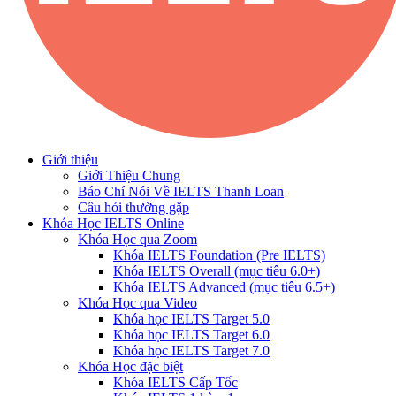
Giới thiệu
Giới Thiệu Chung
Báo Chí Nói Về IELTS Thanh Loan
Câu hỏi thường gặp
Khóa Học IELTS Online
Khóa Học qua Zoom
Khóa IELTS Foundation (Pre IELTS)
Khóa IELTS Overall (mục tiêu 6.0+)
Khóa IELTS Advanced (mục tiêu 6.5+)
Khóa Học qua Video
Khóa học IELTS Target 5.0
Khóa học IELTS Target 6.0
Khóa học IELTS Target 7.0
Khóa Học đặc biệt
Khóa IELTS Cấp Tốc