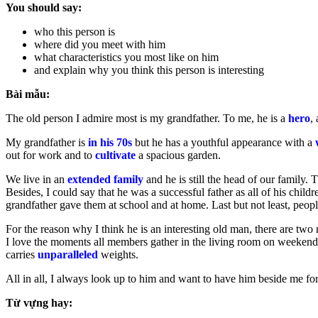
You should say:
who this person is
where did you meet with him
what characteristics you most like on him
and explain why you think this person is interesting
Bài mẫu:
The old person I admire most is my grandfather. To me, he is a
hero
,
My grandfather is
in his 70s
but he has a youthful appearance with a
out for work and to
cultivate
a spacious garden.
We live in an
extended family
and he is still the head of our family. 
Besides, I could say that he was a successful father as all of his ch
grandfather gave them at school and at home. Last but not least, peop
For the reason why I think he is an interesting old man, there are two 
I love the moments all members gather in the living room on weekends,
carries
unparalleled
weights.
All in all, I always look up to him and want to have him beside me for
Từ vựng hay: