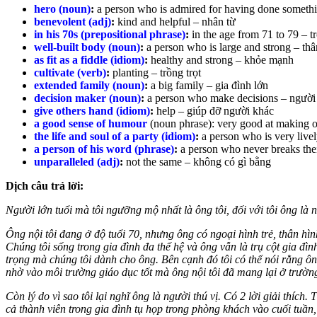
hero (noun)
:
a person who is admired for having done somethi
benevolent (adj)
:
kind and helpful – nhân từ
in his 70s (prepositional phrase)
:
in the age from 71 to 79 – 
well-built body (noun)
:
a person who is large and strong – th
as fit as a fiddle (idiom)
:
healthy and strong – khỏe mạnh
cultivate (verb)
:
planting – trồng trọt
extended family (noun)
:
a big family – gia đình lớn
decision maker (noun)
:
a person who make decisions – người
give others
hand (idiom)
:
help – giúp đỡ người khác
a good sense of humour
(noun phrase): very good at making o
the life and soul of a party (idiom)
:
a person who is very live
a person of his word (phrase)
:
a person who never breaks the
unparalleled (adj)
:
not the same – không có gì bằng
Dịch câu trả lời:
Người lớn tuổi mà tôi ngưỡng mộ nhất là ông tôi, đối với tôi ông là
Ông nội tôi đang ở độ tuổi 70, nhưng ông có ngoại hình trẻ, thân hìn
Chúng tôi sống trong gia đình đa thế hệ và ông vẫn là trụ cột gia đ
trọng mà chúng tôi dành cho ông. Bên cạnh đó tôi có thể nói rằng ông
nhờ vào môi trường giáo dục tốt mà ông nội tôi đã mang lại ở trườn
Còn lý do vì sao tôi lại nghĩ ông là người thú vị. Có 2 lời giải thí
cả thành viên trong gia đình tụ họp trong phòng khách vào cuối tuần