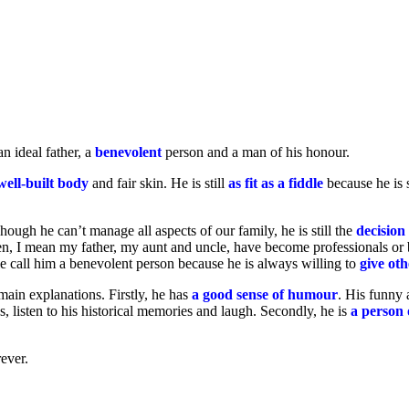
 an ideal father, a
benevolent
person and a man of his honour.
well-built body
and fair skin. He is still
as fit as a fiddle
because he is
Though he can’t manage all aspects of our family, he is still the
decisio
ildren, I mean my father, my aunt and uncle, have become professionals
le call him a benevolent person because he is always willing to
give oth
main explanations. Firstly, he has
a good sense of humour
. His funny 
 listen to his historical memories and laugh. Secondly, he is
a person 
ever.