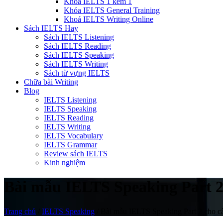
Khóa IELTS 1 kèm 1
Khóa IELTS General Training
Khoá IELTS Writing Online
Sách IELTS Hay
Sách IELTS Listening
Sách IELTS Reading
Sách IELTS Speaking
Sách IELTS Writing
Sách từ vựng IELTS
Chữa bài Writing
Blog
IELTS Listening
IELTS Speaking
IELTS Reading
IELTS Writing
IELTS Vocabulary
IELTS Grammar
Review sách IELTS
Kinh nghiệm
Bài mẫu IELTS Speaking Part 2 c
Trang chủ
/
IELTS Speaking
/
Bài mẫu IELTS Speaking Part 2 cho câu