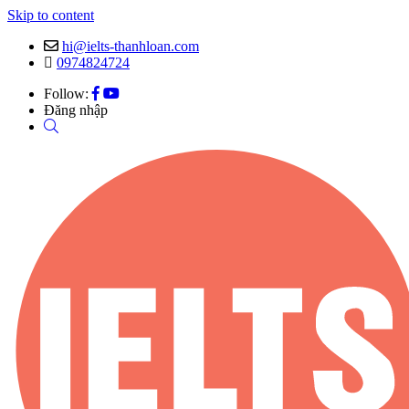
Skip to content
hi@ielts-thanhloan.com
0974824724
Follow:
Đăng nhập