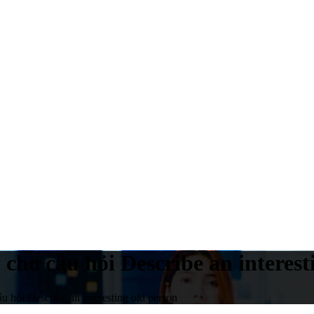
ho câu hỏi Describe an interest
 hỏi Describe an interesting old person