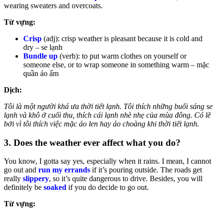
wearing sweaters and overcoats.
Từ vựng:
Crisp
(adj): crisp weather is pleasant because it is cold and
dry – se lạnh
Bundle up
(verb): to put warm clothes on yourself or
someone else, or to wrap someone in something warm – mặc
quần áo ấm
Dịch:
Tôi là một người khá ưa thời tiết lạnh. Tôi thích những buổi sáng se
lạnh và khô ở cuối thu, thích cái lạnh nhè nhẹ của mùa đông. Có lẽ
bởi vì tôi thích việc mặc áo len hay áo choàng khi thời tiết lạnh.
3. Does the weather ever affect what you do?
You know, I gotta say yes, especially when it rains. I mean, I cannot
go out and
run my errands
if it’s pouring outside. The roads get
really
slippery
, so it’s quite dangerous to drive. Besides, you will
definitely be
soaked
if you do decide to go out.
Từ vựng: