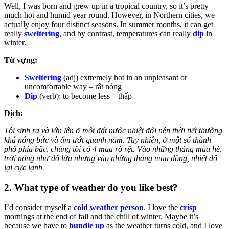
Well, I was born and grew up in a tropical country, so it’s pretty
much hot and humid year round. However, in Northern cities, we
actually enjoy four distinct seasons. In summer months, it can get
really
sweltering
, and by contrast, temperatures can really
dip
in
winter.
Từ vựng:
Sweltering
(adj) extremely hot in an unpleasant or
uncomfortable way – rất nóng
Dip
(verb): to become less – thấp
Dịch:
Tôi sinh ra và lớn lên ở một đất nước nhiệt đới nên thời tiết thường
khá nóng bức và ẩm ướt quanh năm. Tuy nhiên, ở một số thành
phố phía bắc, chúng tôi có 4 mùa rõ rệt. Vào những tháng mùa hè,
trời nóng như đổ lửa nhưng vào những tháng mùa đông, nhiệt độ
lại cực lạnh.
2. What type of weather do you like best?
I’d consider myself a
cold weather person
. I love the
crisp
mornings at the end of fall and the chill of winter. Maybe it’s
because we have to
bundle up
as the weather turns cold, and I love