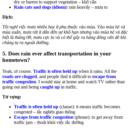
dry or barren to support vegetation – khô cằn
Rain cats and dogs (idiom)
:
rain heavily – mưa to
Dịch:
Tôi nghĩ việc mưa nhiều hay ít phụ thuộc vào mùa. Vào mùa hè và
mùa xuân, mưa rất ít dẫn đến sự khô hạn nhưng vào mùa hè và đặc
biệt là tháng 08, mưa cực to và có thể gây ra hàng đống vấn đề khi
chúng ta ra ngoài đường.
5. Does rain ever affect transportation in your
hometown?
Yeah, of course.
Traffic is often held up
when it rains. All the
roads are clogged
, and people find it difficult to
escape from
traffic congestion
. I would stay at home and watch TV rather than
going out and being
caught up
in traffic.
Từ vựng:
Traffic is often held up
(clause): it means traffic becomes
congested – tắc nghẽn giao thông
Escape from traffic congestion
(phrase): to get away from
traffic jam – thoát khỏi việc tắc đường