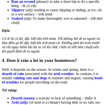
Run an errand
(phrase): to take a short trip to do a specific
thing – đi có việc
Slippery
(adj): tending to cause slipping or sliding, as ice, oil,
or a wet surface – trơn trượt
Soaked
(adj): To make thoroughly wet or saturated – ướt như
chuột
Dịch
:
Có lẽ là có đó, đặc biệt khi trời mưa. Tôi không thể đi ra ngoài và
làm điều gì đó đặc biệt khi trời mưa cả. Đường phố thì trơn trượt
và rất nguy hiểm khi lái xe và tôi chắc chắn sẽ ướt như chuột nếu
tôi quyết định đi ra ngoài.
4. Does it rain a lot in your hometown?
Well, it depends on the season. In winter and spring, there is a
dearth of rain
associated with the
arid weather
. In contrast, it is
usually
raining cats and dogs
in summer and august, causing
loads
of troubles
for people travelling on the road.
Từ vựng:
Dearth (noun)
:
a scarcity or lack of something – thiếu/ ít
Arid (adj)
:
(of land or a climate) having little or no rain; too