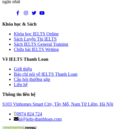
ngắn nhất
Khóa học & Sách
Khóa học IELTS Online
Sách Luyện Thi IELTS
Sách IELTS General Training
Chữa bài IELTS Writing
Về IELTS Thanh Loan
Giới thiệu
Báo chí nói về IELTS Thanh Loan
Câu hỏi thường gặp
Liên hệ
Thông tin liên hệ
S103 Vinhomes Smart City, Tây Mỗ, Nam Từ Liêm, Hà Nội
0974 824 724
hi@ielts-thanhloan.com