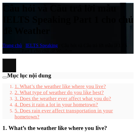
Câu hỏi và Câu trả lời mẫu
IELTS Speaking Part 1 cho chủ
đề Weather
Trang chủ
/
IELTS Speaking
/
Câu hỏi và Câu trả lời mẫu IELTS
Speaking Part 1 cho chủ đề Weather
Mục lục nội dung
1. What’s the weather like where you live?
2. What type of weather do you like best?
3. Does the weather ever affect what you do?
4. Does it rain a lot in your hometown?
5. Does rain ever affect transportation in your
hometown?
1. What’s the weather like where you live?