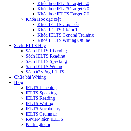
Khóa học IELTS Target 5.0
Khóa học IELTS Target 6.0
Khóa học IELTS Target 7.0
Khóa Học đặc biệt
Khóa IELTS Cấp Tốc
Khóa IELTS 1 kèm 1
Khóa IELTS General Training
Khoá IELTS Writing Online
Sách IELTS Hay
Sách IELTS Listening
Sách IELTS Reading
Sách IELTS Speaking
Sách IELTS Writing
Sách từ vựng IELTS
Chữa bài Writing
Blog
IELTS Listening
IELTS Speaking
IELTS Reading
IELTS Writing
IELTS Vocabulary
IELTS Grammar
Review sách IELTS
Kinh nghiệm