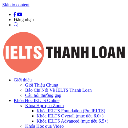
Skip to content
Đăng nhập
Giới thiệu
Giới Thiệu Chung
Báo Chí Nói Về IELTS Thanh Loan
Câu hỏi thường gặp
Khóa Học IELTS Online
Khóa Học qua Zoom
Khóa IELTS Foundation (Pre IELTS)
Khóa IELTS Overall (mục tiêu 6.0+)
Khóa IELTS Advanced (mục tiêu 6.5+)
Khóa Học qua Video