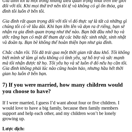
Gia đình tôi là một trong những điều quan trọng nhất trên thế giới
đối với tôi. Khi mọi thứ trở nên tồi tệ và không có gì ổn thỏa, gia
đình tôi luôn ở bên tôi.
Gia đình rất quan trọng đối với tôi vì đó thực sự là tất cả những gì
chúng tôi có về lâu dài. Khi bạn lớn lên và dọn ra ở riêng, bạn sẽ
nhận ra gia đình quan trọng như thế nào. Bạn bắt đầu nhớ họ và
ước rằng bạn có mặt để tham dự các bữa tiệc sinh nhật, sinh nhật
và đoàn tụ. Bạn bè không thể hoàn thiện bạn như gia đình.
Chắc chắn rồi. Tôi đã trải qua một thời gian rất đau khổ. Tôi không
biết mình sẽ làm gì nếu không có tình yêu, sự hỗ trợ và sức mạnh
mà tôi nhận được từ họ. Tôi yêu họ và sẽ luôn ở đó nếu họ cần tôi.
Gia đình không phải lúc nào cũng hoàn hảo, nhưng hầu hết thời
gian họ luôn ở bên bạn.
7) If you were married, how many children would
you choose to have?
If I were married, I guess I’d want about four or five children. I
would love to have a big family, because then family members
support and help each other, and my children won’t be lonely
growing up.
Lược dịch: