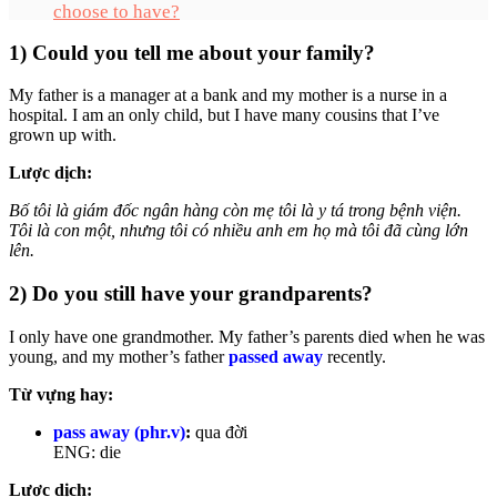
choose to have?
1) Could you tell me about your family?
My father is a manager at a bank and my mother is a nurse in a
hospital. I am an only child, but I have many cousins that I’ve
grown up with.
Lược dịch:
Bố tôi là giám đốc ngân hàng còn mẹ tôi là y tá trong bệnh viện.
Tôi là con một, nhưng tôi có nhiều anh em họ mà tôi đã cùng lớn
lên.
2) Do you still have your grandparents?
I only have one grandmother. My father’s parents died when he was
young, and my mother’s father
passed away
recently.
Từ vựng hay:
pass away (phr.v)
:
qua đời
ENG: die
Lược dịch: