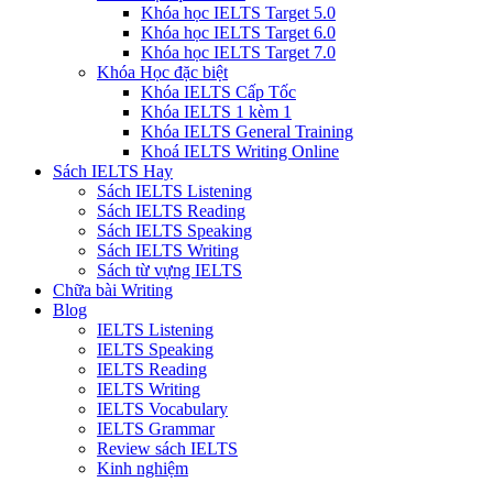
Khóa học IELTS Target 5.0
Khóa học IELTS Target 6.0
Khóa học IELTS Target 7.0
Khóa Học đặc biệt
Khóa IELTS Cấp Tốc
Khóa IELTS 1 kèm 1
Khóa IELTS General Training
Khoá IELTS Writing Online
Sách IELTS Hay
Sách IELTS Listening
Sách IELTS Reading
Sách IELTS Speaking
Sách IELTS Writing
Sách từ vựng IELTS
Chữa bài Writing
Blog
IELTS Listening
IELTS Speaking
IELTS Reading
IELTS Writing
IELTS Vocabulary
IELTS Grammar
Review sách IELTS
Kinh nghiệm