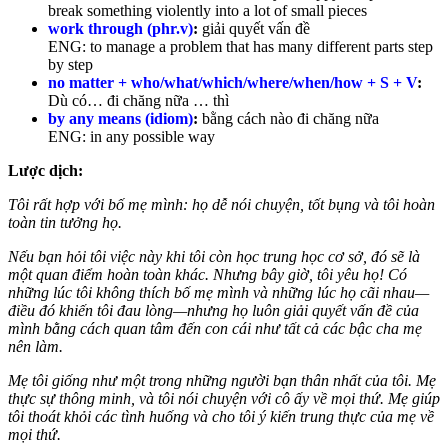
break something violently into a lot of small pieces
work through (phr.v)
:
giải quyết vấn đề
ENG: to manage a problem that has many different parts step
by step
no matter + who/what/which/where/when/how + S + V
:
Dù có… đi chăng nữa … thì
by any means (idiom)
:
bằng cách nào đi chăng nữa
ENG: in any possible way
Lược dịch:
Tôi rất hợp với bố mẹ mình: họ dễ nói chuyện, tốt bụng và tôi hoàn
toàn tin tưởng họ.
Nếu bạn hỏi tôi việc này khi tôi còn học trung học cơ sở, đó sẽ là
một quan điểm hoàn toàn khác. Nhưng bây giờ, tôi yêu họ! Có
những lúc tôi không thích bố mẹ mình và những lúc họ cãi nhau—
điều đó khiến tôi đau lòng—nhưng họ luôn giải quyết vấn đề của
mình bằng cách quan tâm đến con cái như tất cả các bậc cha mẹ
nên làm.
Mẹ tôi giống như một trong những người bạn thân nhất của tôi. Mẹ
thực sự thông minh, và tôi nói chuyện với cô ấy về mọi thứ. Mẹ giúp
tôi thoát khỏi các tình huống và cho tôi ý kiến ​​trung thực của mẹ về
mọi thứ.