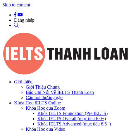
Skip to content
Đăng nhập
Giới thiệu
Giới Thiệu Chung
Báo Chí Nói Về IELTS Thanh Loan
Câu hỏi thường gặp
Khóa Học IELTS Online
Khóa Học qua Zoom
Khóa IELTS Foundation (Pre IELTS)
Khóa IELTS Overall (mục tiêu 6.0+)
Khóa IELTS Advanced (mục tiêu 6.5+)
Khóa Học qua Video