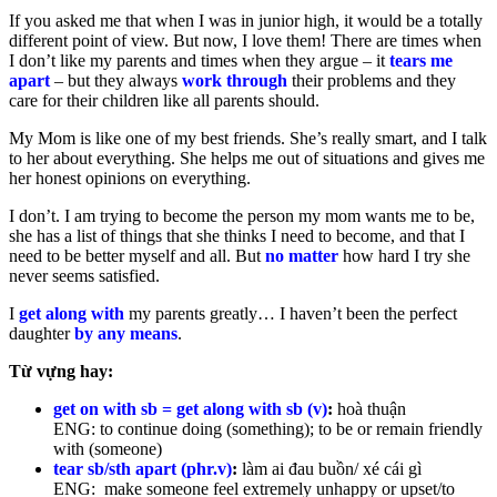
If you asked me that when I was in junior high, it would be a totally
different point of view. But now, I love them! There are times when
I don’t like my parents and times when they argue – it
tears me
apart
– but they always
work through
their problems and they
care for their children like all parents should.
My Mom is like one of my best friends. She’s really smart, and I talk
to her about everything. She helps me out of situations and gives me
her honest opinions on everything.
I don’t. I am trying to become the person my mom wants me to be,
she has a list of things that she thinks I need to become, and that I
need to be better myself and all. But
no matter
how hard I try she
never seems satisfied.
I
get along with
my parents greatly… I haven’t been the perfect
daughter
by any means
.
Từ vựng hay:
get on with sb = get along with sb (v)
:
hoà thuận
ENG: to continue doing (something); to be or remain friendly
with (someone)
tear sb/sth apart (phr.v)
:
làm ai đau buồn/ xé cái gì
ENG: make someone feel extremely unhappy or upset/to