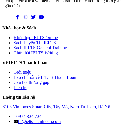
hiệu quả vượt trội và hiện đại giúp bạn đạt mục tiêu trong thời gian
ngắn nhất
Khóa học & Sách
Khóa học IELTS Online
Sách Luyện Thi IELTS
Sách IELTS General Training
Chữa bài IELTS Writing
Về IELTS Thanh Loan
Giới thiệu
Báo chí nói về IELTS Thanh Loan
Câu hỏi thường gặp
Liên hệ
Thông tin liên hệ
S103 Vinhomes Smart City, Tây Mỗ, Nam Từ Liêm, Hà Nội
0974 824 724
hi@ielts-thanhloan.com