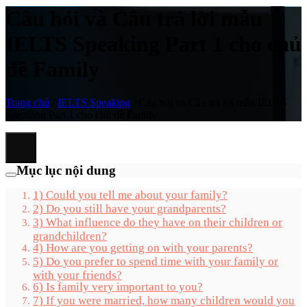
Câu hỏi và Câu trả lời mẫu
IELTS Speaking Part 1 cho chủ
đề Family
Trang chủ
/
IELTS Speaking
/
Câu hỏi và Câu trả lời mẫu IELTS
Speaking Part 1 cho chủ đề Family
Mục lục nội dung
1) Could you tell me about your family?
2) Do you still have your grandparents?
3) What influence do they have on their children or
grandchildren?
4) How are you getting on with your parents?
5) Do you prefer to spend time with your family or
with your friends?
6) Is family very important to you?
7) If you were married, how many children would you